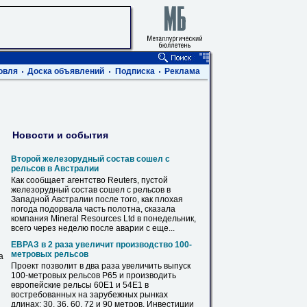
овля
Доска объявлений
Подписка
Реклама
Новости и события
Второй железорудный состав сошел с
рельсов
в Австралии
Как сообщает агентство Reuters, пустой
железорудный состав сошел с
рельсов
в
Западной Австралии после того, как плохая
погода подорвала часть полотна, сказала
компания Mineral Resources Ltd в понедельник,
всего через неделю после аварии с еще...
ЕВРАЗ в 2 раза увеличит производство 100-
метровых
рельсов
а
Проект позволит в два раза увеличить выпуск
100-метровых
рельсов
Р65 и производить
европейские
рельсы
60Е1 и 54Е1 в
востребованных на зарубежных рынках
длинах: 30, 36, 60, 72 и 90 метров. Инвестиции