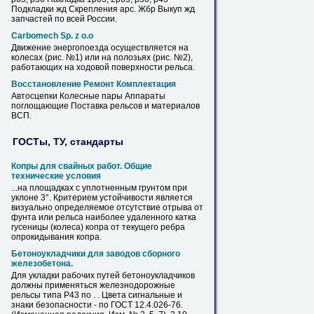
Подкладки жд Скрепления арс. Жбр Выкуп жд
запчастей по всей России.
Carbomech Sp. z o.o
Движение энергопоезда осуществляется на
колесах (рис. №1) или на полозьях (рис. №2),
работающих на ходовой поверхности
рельса
.
Восстановление Ремонт Комплектация
Автосцепки Колесные пары Аппараты
поглощающие Поставка
рельсов
и материалов
ВСП.
ГОСТы, ТУ, стандарты
Копры для свайных работ. Общие
технические условия
...на площадках с уплотненным грунтом при
уклоне 3°. Критерием устойчивости является
визуально определяемое отсутствие отрыва от
фунта или
рельса
наиболее удаленного катка
гусеницы (колеса) копра от текущего ребра
опрокидывания копра.
Бетоноукладчики для заводов сборного
железобетона.
Для укладки рабочих путей бетоноукладчиков
должны применяться железнодорожные
рельсы
типа Р43 по . . Цвета сигнальные и
знаки безопасности - по ГОСТ 12.4.026-76.