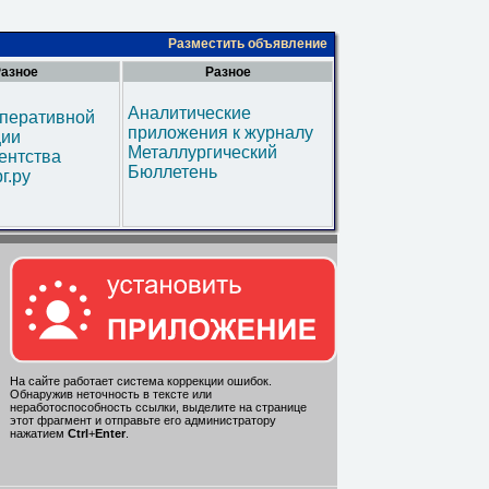
Разместить объявление
азное
Разное
Аналитические
оперативной
приложения к журналу
ии
Металлургический
ентства
Бюллетень
г.ру
На сайте работает система коррекции ошибок.
Обнаружив неточность в тексте или
неработоспособность ссылки, выделите на странице
этот фрагмент и отправьте его администратору
нажатием
Ctrl
+
Enter
.