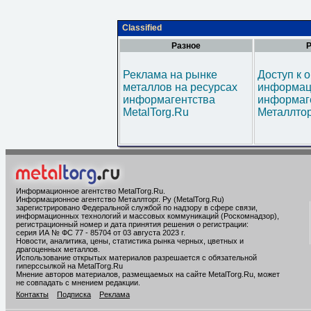
Classified
Разное
Р
Реклама на рынке
Доступ к 
металлов на ресурсах
информац
информагентства
информаг
MetalTorg.Ru
Металлтор
Информационное агентство MetalTorg.Ru
.
Информационное агентство Металлторг. Ру (MetalTorg.Ru)
зарегистрировано Федеральной службой по надзору в сфере связи,
информационных технологий и массовых коммуникаций (Роскомнадзор),
регистрационный номер и дата принятия решения о регистрации:
серия ИА № ФС 77 - 85704 от 03 августа 2023 г.
Новости, аналитика, цены, статистика рынка черных, цветных и
драгоценных металлов.
Использование открытых материалов разрешается с обязательной
гиперссылкой на MetalTorg.Ru
Мнение авторов материалов, размещаемых на сайте MetalTorg.Ru, может
не совпадать с мнением редакции.
Контакты
Подписка
Реклама