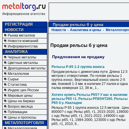
РЕГИСТРАЦИЯ
Продам рельсы б у цена
НОВОСТИ
Новости
Аналитика и цены
Металлоторг
Рынка металлов
Новости компаний
Продам рельсы б у цена
Информагентства
АНАЛИТИКА
Предложения на продажу
Черные металлы
Цветные металлы
Рельсы Р-65 1-2 группа износа
Драгоценные металлы
Продам рельсы с демонтажа пути. Длина 12.5
Металлолом
метров с отверстиями. По голове рельсы 1
Сырье
группа износ. Вертикальный износ около 2-5
мм, боковой 1-3 мм. в наличии 27 палок и одна
Статистика
палка немерная 12, 38 м., 1...
Индекс цен России
Хотите купить Рельсы Р65? У нас в наличии
Мировые цены
рельсы Р65 т1. Рельсы РП65НТ260. Рельсы
Цены на биржах
Р65 б у. Накладки
Вопрос месяца
Рельсы Р 65 1 группа износа 12.5 метров . Цен
80000? с ндс Рельс р65, т1, 2015-2020, 139000
Публикации
с ндс Рельс р65, т1, 2021-2022, 149000 с ндс
Цены и прогнозы
Рельс р65, т1, 1984-2000, 123000 с ндс Рельс
МЕТАЛЛОТОРГОВЛЯ
р65, т1, 2010, б...
Металлоторговля