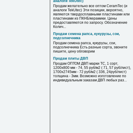
аналоги TekUtec)
Продам желательно все оптом CeramTec (и
аналоги TekUtec) Эти позиции, вероятно,
являются твердосплавными пластинами или
пластинами из ПКНБ/керамики. Цены
предоставляются по запросу. Обозначение
Колич...
Продам семена рапса, кукурузы, сои,
подсолнечника
Продам семена рапса, кукурузы, сои,
подсолнечника Есть разные сорта, звоните
пишите, цену обговорим
Продам плиты ДВП
Продам ОПТОМ ДВП марки ТС, 1 сорт,
1200х800 мм - 74, 55 руб/м2 ( 71, 57 руб/лист),
1700х2745мм - 72 руб/м2 ( 336, 24руб/лист)
толщина - 3мм. Возможно изготовление по
индивидуальным заказам ДВП любых раз...