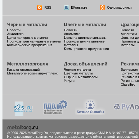
RSS
ВКонтакте
Одноклассники
Черные металлы
Цветные металлы
Драгоц
Новости
Новости
Новости
Аналитика
Аналитика
Аналитика
Цены на черные металлы
Цены на цветные металлы
Цены на д
Прогнозы цен на черные металлы
Прогнозы цен на цветные
Прогнозы ц
Коммерческие предложения
металлы
металлы
Коммерческие предложения
Металлоторговля
Доска объявлений
Реклам
Каталог организаций
Черные металлы
Баннерная
Металлургический маркетплейс
Цветные металлы
Контекстны
Сырье и металлолом
Реклама в 
Услуги
Региональн
Classified
© 2000-2026 MetalTorg.Ru,
cвидетельство о регистрации СМИ ИА № ФС 77 - 85704
Использование открытых материалов разрешается с обязательной гиперссылкой 