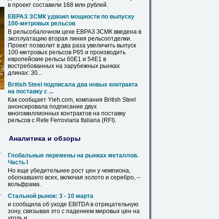
в проект составили 168 млн рублей.
ЕВРАЗ ЗСМК удвоил мощности по выпуску
100-метровых
рельсов
В рельсобалочном цехе ЕВРАЗ ЗСМК введена в
эксплуатацию вторая линия рельсоотделки.
Проект позволит в два раза увеличить выпуск
100-метровых
рельсов
Р65 и производить
европейские
рельсы
60Е1 и 54Е1 в
востребованных на зарубежных рынках
длинах: 30...
British Steel подписала два новых контракта
на поставку с ...
Как сообщает Yieh.com, компания British Steel
анонсировала подписание двух
многомиллионных контрактов на поставку
рельсов
с Rete Ferroviaria Italiana (RFI).
Аналитика и обзоры
т
Глобальные перемены на рынках металлов.
Часть I
Но еще убедительнее рост
цен
у
чемпиона,
обогнавшего всех, включая золото и серебро, –
вольфрама.
-
Стальной рынок: 3 - 10 марта
и сообщила об уходе EBITDA в отрицательную
зону, связывая это с падением мировых
цен
на
уголь и...