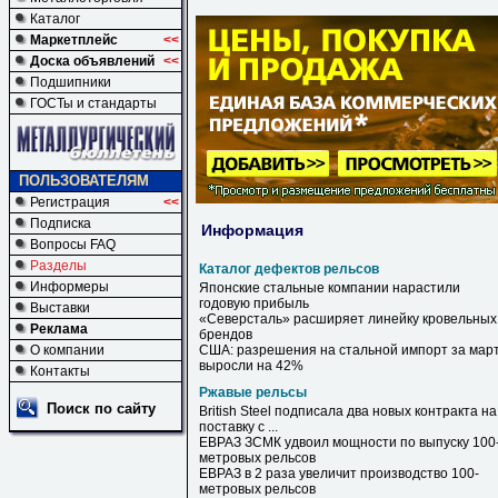
Каталог
Маркетплейс
<<
Доска объявлений
<<
Подшипники
ГОСТы и стандарты
ПОЛЬЗОВАТЕЛЯМ
Регистрация
<<
Подписка
Информация
Вопросы FAQ
Разделы
Каталог дефектов рельсов
Информеры
Японские стальные компании нарастили
годовую прибыль
Выставки
«Северсталь» расширяет линейку кровельных
Реклама
брендов
О компании
США: разрешения на стальной импорт за мар
выросли на 42%
Контакты
Ржавые рельсы
Поиск по сайту
British Steel подписала два новых контракта на
поставку с ...
ЕВРАЗ ЗСМК удвоил мощности по выпуску 100
метровых
рельсов
ЕВРАЗ в 2 раза увеличит производство 100-
метровых
рельсов