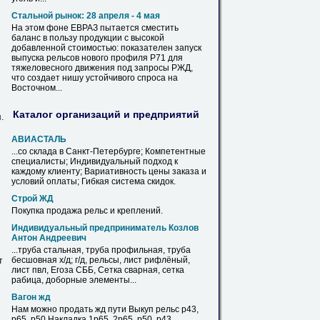
Стальной рынок: 28 апреля - 4 мая
На этом фоне ЕВРАЗ пытается сместить
баланс в пользу продукции с высокой
добавленной стоимостью: показателен запуск
выпуска
рельсов
нового профиля Р71 для
тяжеловесного движения под запросы РЖД,
что создает нишу устойчивого спроса на
Восточном...
Каталог организаций и предприятий
.
АВИАСТАЛЬ
...со склада в Санкт-Петербурге; Компетентные
специалисты; Индивидуальный подход к
каждому клиенту; Вариативность
цены
заказа и
условий оплаты; Гибкая система скидок.
Строй ЖД
Покупка продажа
рельс
и креплений.
Индивидуальный предприниматель Козлов
Антон Андреевич
...труба стальная, труба профильная, труба
бесшовная х/д; г/д,
рельсы
, лист рифлёный,
т
лист пвл, Егоза СББ, Сетка сварная, сетка
рабица, доборные элементы...
Вагон жд
Нам можно
продать
жд пути Выкуп
рельс
р43,
р65, р50 Накладка 1р65, 2р65, р50, р43