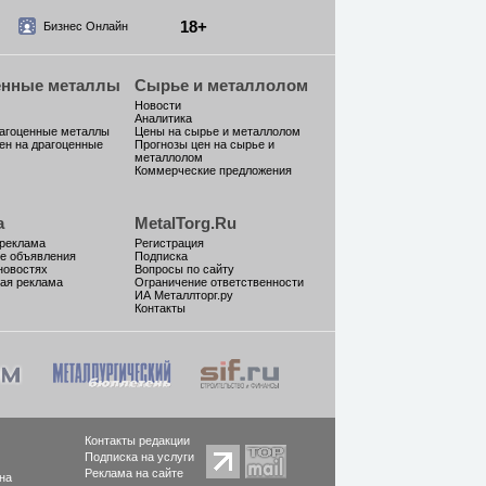
18+
Бизнес Онлайн
енные металлы
Сырье и металлолом
Новости
Аналитика
рагоценные металлы
Цены на сырье и металлолом
ен на драгоценные
Прогнозы цен на сырье и
металлолом
Коммерческие предложения
а
MetalTorg.Ru
 реклама
Регистрация
е объявления
Подписка
новостях
Вопросы по сайту
ая реклама
Ограничение ответственности
ИА Металлторг.ру
Контакты
Контакты редакции
Подписка на услуги
Реклама на сайте
на