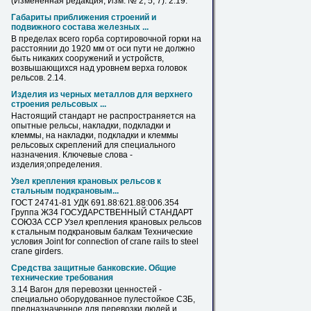
(Измененная редакция, Изм. № 2, 5, 7). 2.19.
Габариты приближения строений и
подвижного состава железных ...
В пределах всего горба сортировочной горки на
расстоянии до 1920 мм от оси пути не должно
быть никаких сооружений и устройств,
возвышающихся над уровнем верха головок
рельсов
. 2.14.
Изделия из черных металлов для верхнего
строения рельсовых ...
Настоящий стандарт не распространяется на
опытные
рельсы
, накладки, подкладки и
клеммы, на накладки, подкладки и клеммы
рельсовых скреплений для специального
назначения. Ключевые слова -
изделия;определения.
Узел крепления крановых
рельсов
к
стальным подкрановым...
ГОСТ 24741-81 УДК 691.88:621.88:006.354
Группа Ж34 ГОСУДАРСТВЕННЫЙ СТАНДАРТ
СОЮЗА ССР Узел крепления крановых
рельсов
к стальным подкрановым балкам Технические
условия Joint for connection of crane rails to steel
crane girders.
Средства защитные банковские. Общие
технические требования
3.14 Вагон для перевозки ценностей -
специально оборудованное пулестойкое СЗБ,
предназначенное для перевозки людей и