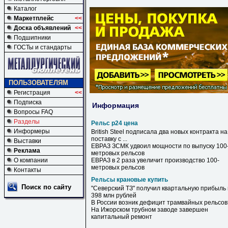
Каталог
Маркетплейс
<<
Доска объявлений
<<
Подшипники
ГОСТы и стандарты
ПОЛЬЗОВАТЕЛЯМ
Регистрация
<<
Подписка
Информация
Вопросы FAQ
Разделы
Рельс р24 цена
Информеры
British Steel подписала два новых контракта на
поставку с ...
Выставки
ЕВРАЗ ЗСМК удвоил мощности по выпуску 100
Реклама
метровых
рельсов
О компании
ЕВРАЗ в 2 раза увеличит производство 100-
метровых
рельсов
Контакты
Рельсы крановые купить
Поиск по сайту
"Северский ТЗ" получил квартальную прибыль 
398 млн рублей
В России возник дефицит трамвайных
рельсов
На Ижорском трубном заводе завершен
капитальный ремонт