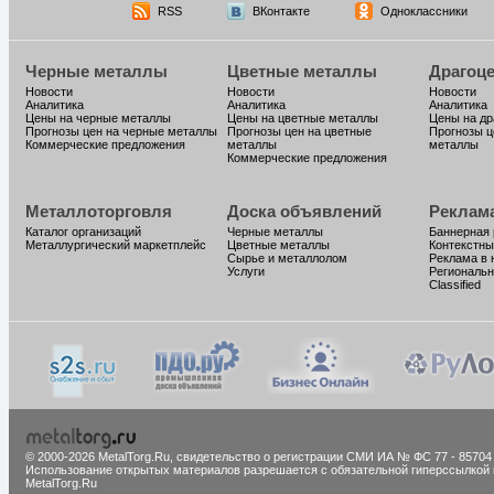
RSS
ВКонтакте
Одноклассники
Черные металлы
Цветные металлы
Драгоц
Новости
Новости
Новости
Аналитика
Аналитика
Аналитика
Цены на черные металлы
Цены на цветные металлы
Цены на д
Прогнозы цен на черные металлы
Прогнозы цен на цветные
Прогнозы ц
Коммерческие предложения
металлы
металлы
Коммерческие предложения
Металлоторговля
Доска объявлений
Реклам
Каталог организаций
Черные металлы
Баннерная
Металлургический маркетплейс
Цветные металлы
Контекстны
Сырье и металлолом
Реклама в 
Услуги
Региональн
Classified
© 2000-2026 MetalTorg.Ru,
cвидетельство о регистрации СМИ ИА № ФС 77 - 85704
Использование открытых материалов разрешается с обязательной гиперссылкой 
MetalTorg.Ru