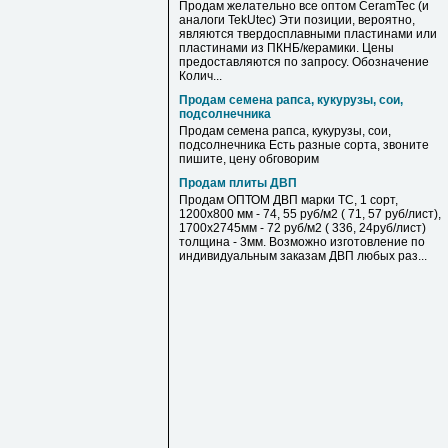
Продам желательно все оптом CeramTec (и
аналоги TekUtec) Эти позиции, вероятно,
являются твердосплавными пластинами или
пластинами из ПКНБ/керамики. Цены
предоставляются по запросу. Обозначение
Колич...
Продам семена рапса, кукурузы, сои,
подсолнечника
Продам семена рапса, кукурузы, сои,
подсолнечника Есть разные сорта, звоните
пишите, цену обговорим
Продам плиты ДВП
Продам ОПТОМ ДВП марки ТС, 1 сорт,
1200х800 мм - 74, 55 руб/м2 ( 71, 57 руб/лист),
1700х2745мм - 72 руб/м2 ( 336, 24руб/лист)
толщина - 3мм. Возможно изготовление по
индивидуальным заказам ДВП любых раз...