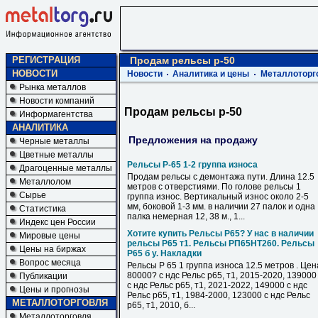
РЕГИСТРАЦИЯ
Продам рельсы р-50
НОВОСТИ
Новости
Аналитика и цены
Металлоторг
Рынка металлов
Новости компаний
Продам рельсы р-50
Информагентства
АНАЛИТИКА
Предложения на продажу
Черные металлы
Цветные металлы
Рельсы Р-65 1-2 группа износа
Драгоценные металлы
Продам рельсы с демонтажа пути. Длина 12.5
Металлолом
метров с отверстиями. По голове рельсы 1
Сырье
группа износ. Вертикальный износ около 2-5
мм, боковой 1-3 мм. в наличии 27 палок и одна
Статистика
палка немерная 12, 38 м., 1...
Индекс цен России
Хотите купить Рельсы Р65? У нас в наличии
Мировые цены
рельсы Р65 т1. Рельсы РП65НТ260. Рельсы
Цены на биржах
Р65 б у. Накладки
Вопрос месяца
Рельсы Р 65 1 группа износа 12.5 метров . Цен
80000? с ндс Рельс р65, т1, 2015-2020, 139000
Публикации
с ндс Рельс р65, т1, 2021-2022, 149000 с ндс
Цены и прогнозы
Рельс р65, т1, 1984-2000, 123000 с ндс Рельс
МЕТАЛЛОТОРГОВЛЯ
р65, т1, 2010, б...
Металлоторговля