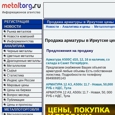
РЕГИСТРАЦИЯ
Продажа арматуры в Иркутске цены
НОВОСТИ
Новости
Аналитика и цены
Металлоторг
Рынка металлов
Новости компаний
Продажа арматуры в Иркутске ц
Информагентства
АНАЛИТИКА
Предложения на продажу
Черные металлы
Цветные металлы
Арматура А500С d10, 12, 16 в наличии, со
Драгоценные металлы
склада в Санкт Петербурге.
Металлолом
Предлагаем снабжение Ваших объектов
Сырье
арматурой любые объемы Есть собственная
логистика. Подробности по телефону
Статистика
89490695143
Индекс цен России
АРМАТУРА 12 А3, А500c 11.7 - Новая, 50,000
Мировые цены
РУБ с НДС, Тула
Цены на биржах
АРМАТУРА 12 А3, А500c 11.7 - Новая, 50, 000
Вопрос месяца
РУБ с НДС, Тула
Публикации
Цены и прогнозы
МЕТАЛЛОТОРГОВЛЯ
Металлоторговля