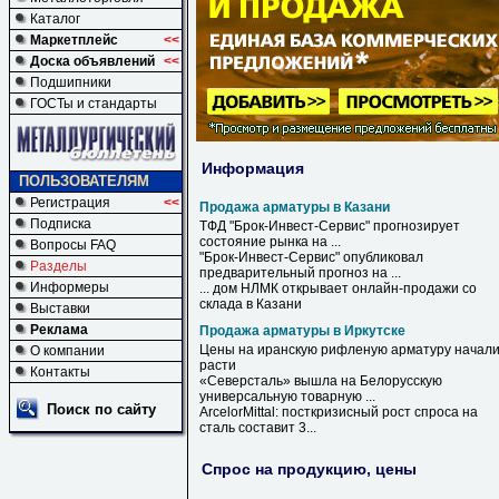
Каталог
Маркетплейс
<<
Доска объявлений
<<
Подшипники
ГОСТы и стандарты
Информация
ПОЛЬЗОВАТЕЛЯМ
Регистрация
<<
Продажа арматуры в Казани
Подписка
ТФД "Брок-Инвест-Сервис" прогнозирует
состояние рынка на ...
Вопросы FAQ
"Брок-Инвест-Сервис" опубликовал
Разделы
предварительный прогноз на ...
Информеры
... дом НЛМК открывает онлайн-
продажи
со
склада
в
Казани
Выставки
Реклама
Продажа арматуры в Иркутске
Цены на иранскую рифленую
арматуру
начал
О компании
расти
Контакты
«Северсталь» вышла на Белорусскую
универсальную товарную ...
Поиск по сайту
ArcelorMittal: посткризисный рост спроса на
сталь составит 3...
Спрос на продукцию, цены