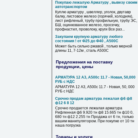
Покупаю лежалую Арматуру , вывезу своим
автотранспортом
Куплю арматуру , швеллер, уголок, двутавр
балку, листовое железо (горячий, холодняк),
лист рифленый, трубу профильную, трубу ЭС,
БШ, оцинкованное железо, просечку,
профнастил, проволоку, круги Все раз...
Закупаем крупную арматуру любого
состояния ! от Ф25 до Ф40 , А500С
Может быть сильно ржавой , только мерной
длины 11, 7-12м , сталь А500С
Предложения на поставку
продукции, цены
АРМАТУРА 12 А3, А500c 11.7 - Новая, 50,000
РУБ с НДС
АРМАТУРА 12 А3, А500c 11.7 - Новая, 50, 000
РУБ с НДС
Срочно продам арматура лежалая ф6 ф8
ф12 6 8 12
Срочно продается лежалая арматура
Рифленная ф6 9.920 тн ф8 15.665 тн ф10 0,
680 тн ф12 2.255 тн Продажа от 6 тн, только
вашим манипулятором. При покупке от 10 тн
наша погрузка
Товары и услуги