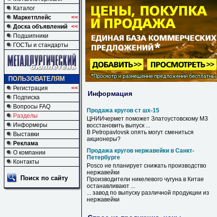
Каталог
Маркетплейс
<<
Доска объявлений
<<
Подшипники
ГОСТы и стандарты
ПОЛЬЗОВАТЕЛЯМ
Регистрация
<<
Информация
Подписка
Вопросы FAQ
Продажа кругов ст шх-15
Разделы
ЦНИИчермет поможет Златоустовскому МЗ
Информеры
восстановить выпуск ...
В Petropavlovsk опять могут смениться
Выставки
акционеры?
Реклама
Продажа кругов нержавейки в Санкт-
О компании
Петербурге
Контакты
Posco не планирует снижать производство
нержавейки
Поиск по сайту
Производители никелевого чугуна
в
Китае
останавливают ...
... завод по выпуску различной продукции из
нержавейки