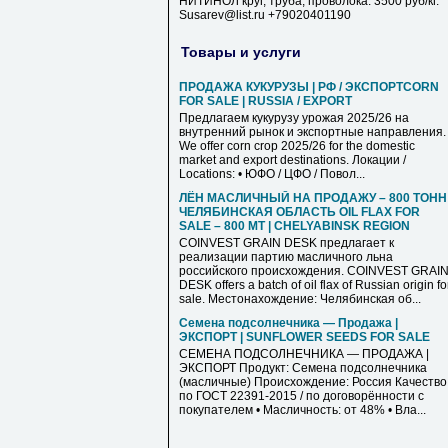
НИТИНОЛ круг, труба, проволока. 3500 руб/кг.
Susarev@list.ru +79020401190
Товары и услуги
ПРОДАЖА КУКУРУЗЫ | РФ / ЭКСПОРТCORN
FOR SALE | RUSSIA / EXPORT
Предлагаем кукурузу урожая 2025/26 на
внутренний рынок и экспортные направления.
We offer corn crop 2025/26 for the domestic
market and export destinations. Локации /
Locations: • ЮФО / ЦФО / Повол...
ЛЁН МАСЛИЧНЫЙ НА ПРОДАЖУ – 800 ТОНН 
ЧЕЛЯБИНСКАЯ ОБЛАСТЬ OIL FLAX FOR
SALE – 800 MT | CHELYABINSK REGION
COINVEST GRAIN DESK предлагает к
реализации партию масличного льна
российского происхождения. COINVEST GRAI
DESK offers a batch of oil flax of Russian origin fo
sale. Местонахождение: Челябинская об...
Семена подсолнечника — Продажа |
ЭКСПОРТ | SUNFLOWER SEEDS FOR SALE
СЕМЕНА ПОДСОЛНЕЧНИКА — ПРОДАЖА |
ЭКСПОРТ Продукт: Семена подсолнечника
(масличные) Происхождение: Россия Качество
по ГОСТ 22391-2015 / по договорённости с
покупателем • Масличность: от 48% • Вла...