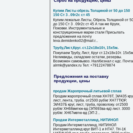
Спрос на продукцию, цены
Купим Листы обрезь Толщиной от 50 до 150
150 Ст 3 . 09г2с ст 45
Купим лежалые Листы, Обрезь Толщиной от 5
до 150 Ст 3 . 09г2с ст 45 А так-же Круги,
Поковки. Инструментальные и
конструкционные марки стали Присылать
предложения на почту
leva.demidenko02@mail.r...
Трубу,Лист,Круг. ст.12х18н10т, 15х5м.
Покупаем Трубу, Лист, Круг ст.12х18н10т. 15х5м
Неликвиды, складские остатки, резервы.
Возможен самовывоз. Нал/безнал с ндс. Почта
alrmk@yandex.ru Тел: +79122478874
Предложения на поставку
продукции, цены
продам Жаропрочный литьевой сплав
Продам жаропрочный сплав ХН78Т, ЭИ435 круг
лист, лента, труба. от2500 руб\кг ХН77ТЮР,
ЭИ437Б круг, лист, труба, проволоку. от2500
руб/кг ХН68вмтюк-вд (ЭП693ва-вд) лист. 3000
руб/кг. ХН67мвтю-вд (ЭП 2...
Продам Интерметаллинд, НИТИНОЛ
Продам Интерметаллинд, НИТИНОЛ
Интерметаллинд круг ВИТ-1 и НТ47. ТН-1К