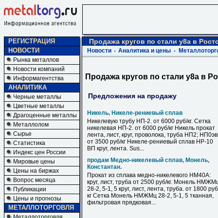
РЕГИСТРАЦИЯ
Продажа кругов по стали у8а в Рост
НОВОСТИ
Новости
Аналитика и цены
Металлоторг
Рынка металлов
Новости компаний
Продажа кругов по стали у8а в Р
Информагентства
АНАЛИТИКА
Предложения на продажу
Черные металлы
Цветные металлы
Никель, Никеле-рениевый сплав
Драгоценные металлы
Никелевую трубу НП-2. от 6000 руб/кг. Сетка
Металлолом
никелевая НП-2. от 6000 руб/кг Никель прокат
Сырье
лента, лист, круг, проволока, труба НП2; НП0э
от 3500 руб/кг Никеле-рениевый сплав НР-10
Статистика
ВП круг, лента. Sus...
Индекс цен России
продам Медно-никелевый сплав, Монель,
Мировые цены
Константан.
Цены на биржах
Прокат из сплава медно-никелевого НМ40А:
Вопрос месяца
круг, лист, труба от 2500 руб/кг. Монель НМЖМ
28-2, 5-1, 5 круг, лист, лента, труба. от 1800 руб
Публикации
кг Сетка Монель НМЖМц 28-2, 5-1, 5 тканная,
Цены и прогнозы
фильтровая прядковая...
МЕТАЛЛОТОРГОВЛЯ
Металлоторговля