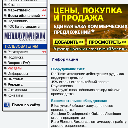
Каталог
Маркетплейс
<<
Доска объявлений
<<
Подшипники
ГОСТы и стандарты
ПОЛЬЗОВАТЕЛЯМ
Регистрация
<<
Подписка
Информация
Вопросы FAQ
Разделы
Оборудование счет
Информеры
Rio Tinto: истощение действующих рудников
поддержит цены на ...
Выставки
JSW строит сталелитейный проект
Реклама
Rayalaseema
О компании
"КМАруда" вновь обновила рекорд объема
производства ...
Контакты
Вспомогательное оборудование
Поиск по сайту
В Калужской области запущено новое
производство ...
Sunstone Development и Guizhou Aluminum
строят предприятие ...
Rare Element Resources оптимизирует работу
демонстрационного...