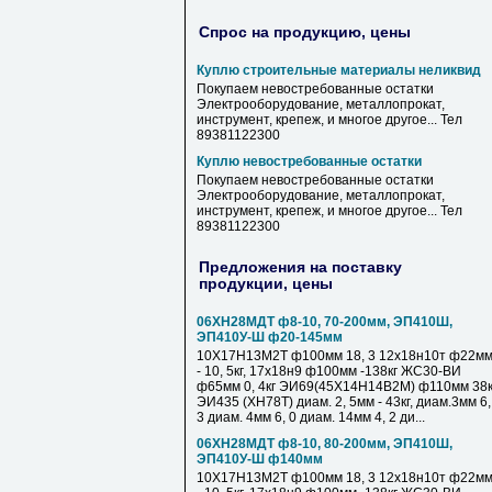
Спрос на продукцию, цены
Куплю строительные материалы неликвид
Покупаем невостребованные остатки
Электрооборудование, металлопрокат,
инструмент, крепеж, и многое другое... Тел
89381122300
Куплю невостребованные остатки
Покупаем невостребованные остатки
Электрооборудование, металлопрокат,
инструмент, крепеж, и многое другое... Тел
89381122300
Предложения на поставку
продукции, цены
06ХН28МДТ ф8-10, 70-200мм, ЭП410Ш,
ЭП410У-Ш ф20-145мм
10Х17Н13М2Т ф100мм 18, 3 12х18н10т ф22м
- 10, 5кг, 17х18н9 ф100мм -138кг ЖС30-ВИ
ф65мм 0, 4кг ЭИ69(45Х14Н14В2М) ф110мм 38к
ЭИ435 (ХН78Т) диам. 2, 5мм - 43кг, диам.3мм 6,
3 диам. 4мм 6, 0 диам. 14мм 4, 2 ди...
06ХН28МДТ ф8-10, 80-200мм, ЭП410Ш,
ЭП410У-Ш ф140мм
10Х17Н13М2Т ф100мм 18, 3 12х18н10т ф22м