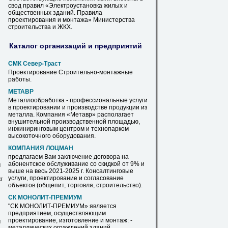
свод правил «Электроустановка жилых и
общественных зданий. Правила
проектирования
и монтажа» Министерства
строительства и ЖКХ.
Каталог организаций и предприятий
СМК Север-Траст
Проектирование
Строительно-монтажные
работы.
МЕТАВР
Металлообработка - профессиональные услуги
в
проектировании
и производстве продукции из
металла. Компания «Метавр» располагает
внушительной производственной площадью,
инжиниринговым центром и технопарком
высокоточного
оборудования
.
КОМПАНИЯ ЛОЦМАН
предлагаем Вам заключение договора на
абонентское обслуживание со скидкой от 9% и
м
выше на весь 2021-2025 г. Консалтинговые
услуги,
проектирование
и согласование
г
объектов (общепит, торговля, строительство).
СК МОНОЛИТ-ПРЕМИУМ
"СК МОНОЛИТ-ПРЕМИУМ» является
предприятием, осуществляющим
проектирование
, изготовление и монтаж: -
м
металлических ограждений зданий...