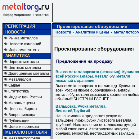
РЕГИСТРАЦИЯ
Проектирование оборудования
НОВОСТИ
Новости
Аналитика и цены
Металлоторг
Рынка металлов
Новости компаний
Проектирование оборудования
Информагентства
АНАЛИТИКА
Предложения на продажу
Черные металлы
Цветные металлы
Вывоз металлопроката (неликвид). Купим по
Драгоценные металлы
всей России ангары, металл б/у, металл
Металлолом
лежалый с хранения
Сырье
Вывоз металлопроката (неликвид). Купим по
всей России любое оборудование, ангары,
Статистика
металл б/у, металл лежалый с хранения любы
Индекс цен России
объёмы!!! БЫСТРЫЙ РАСЧЁТ !!!
Мировые цены
Вальцовка, Рубка металла.
Цены на биржах
Листогиб,Трубогиб
Вопрос месяца
Наша компания предлагает услуги по
вальцовке, гибки, рубки листового металла,
Публикации
трубогиб. Изготовление металлоконструкций
Цены и прогнозы
любой сложности. Изготовление конусов,
МЕТАЛЛОТОРГОВЛЯ
обечаек, емкостей, нестандартных закладны...
Металлоторговля