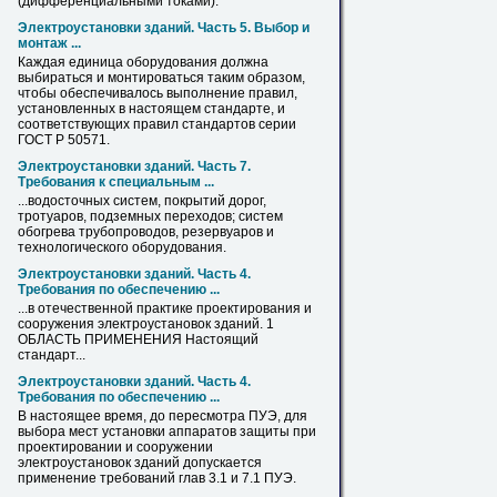
(дифференциальными токами).
Электроустановки зданий. Часть 5. Выбор и
монтаж ...
Каждая единица
оборудования
должна
выбираться и монтироваться таким образом,
чтобы обеспечивалось выполнение правил,
установленных в настоящем стандарте, и
соответствующих правил стандартов серии
ГОСТ Р 50571.
Электроустановки зданий. Часть 7.
Требования к специальным ...
...водосточных систем, покрытий дорог,
тротуаров, подземных переходов; систем
обогрева трубопроводов, резервуаров и
технологического
оборудования
.
Электроустановки зданий. Часть 4.
Требования по обеспечению ...
...в отечественной практике
проектирования
и
сооружения электроустановок зданий. 1
ОБЛАСТЬ ПРИМЕНЕНИЯ Настоящий
стандарт...
Электроустановки зданий. Часть 4.
Требования по обеспечению ...
В настоящее время, до пересмотра ПУЭ, для
выбора мест установки аппаратов защиты при
проектировании
и сооружении
электроустановок зданий допускается
применение требований глав 3.1 и 7.1 ПУЭ.