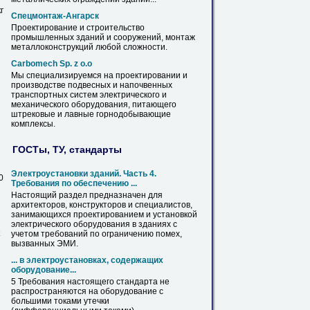
г
Спецмонтаж-Ангарск
Проектирование
и строительство
промышленных зданий и сооружений, монтаж
металлоконструкций любой сложности.
Carbomech Sp. z o.o
Мы специализируемся на
проектировании
и
производстве подвесных и напочвенных
транспортных систем электрического и
механического
оборудования
, питающего
штрековые и лавные горнодобывающие
комплексы.
ГОСТы, ТУ, стандарты
Электроустановки зданий. Часть 4.
0
Требования по обеспечению ...
Настоящий раздел предназначен для
архитекторов, конструкторов и специалистов,
занимающихся
проектированием
и установкой
электрического
оборудования
в зданиях с
х
учетом требований по ограничению помех,
вызванных ЭМИ.
... в электроустановках, содержащих
оборудование
...
5 Требования настоящего стандарта не
распространяются на
оборудование
с
большими токами утечки