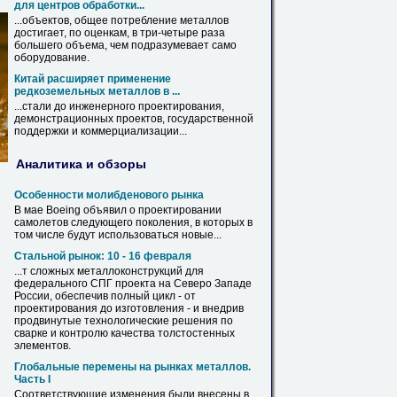
для центров обработки...
...объектов, общее потребление металлов
достигает, по оценкам, в три-четыре раза
большего объема, чем подразумевает само
оборудование
.
Китай расширяет применение
редкоземельных металлов в ...
...стали до инженерного
проектирования
,
демонстрационных проектов, государственной
поддержки и коммерциализации...
Аналитика и обзоры
Особенности молибденового рынка
В мае Boeing объявил о
проектировании
самолетов следующего поколения, в которых в
том числе будут использоваться новые...
Стальной рынок: 10 - 16 февраля
...т сложных металлоконструкций для
федерального СПГ проекта на Северо Западе
России, обеспечив полный цикл - от
проектирования
до изготовления - и внедрив
продвинутые технологические решения по
сварке и контролю качества толстостенных
элементов.
Глобальные перемены на рынках металлов.
Часть I
Соответствующие изменения были внесены в