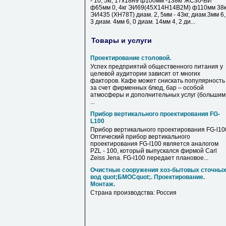
- 10, 5кг, 17х18н9 ф100мм -138кг ЖС30-ВИ
ф65мм 0, 4кг ЭИ69(45Х14Н14В2М) ф110мм 38к
ЭИ435 (ХН78Т) диам. 2, 5мм - 43кг, диам.3мм 6,
3 диам. 4мм 6, 0 диам. 14мм 4, 2 ди...
Товары и услуги
Проектирование столовой.
Успех предприятий общественного питания у
целевой аудитории зависит от многих
факторов. Кафе может снискать популярность
за счет фирменных блюд, бар – особой
атмосферы и дополнительных услуг (большим
...
Прибор вертикального проектирования FG-
L100
Прибор вертикального проектирования FG-l10
Оптический прибор вертикального
проектирования FG-l100 является аналогом
PZL - 100, который выпускался фирмой Carl
Zeiss Jena. FG-l100 передает плановое...
Очистные сооружения хоз-бытовых сточны
вод quot;БМОСquot;. Проектирование.
Монтаж.
Страна производства: Россия