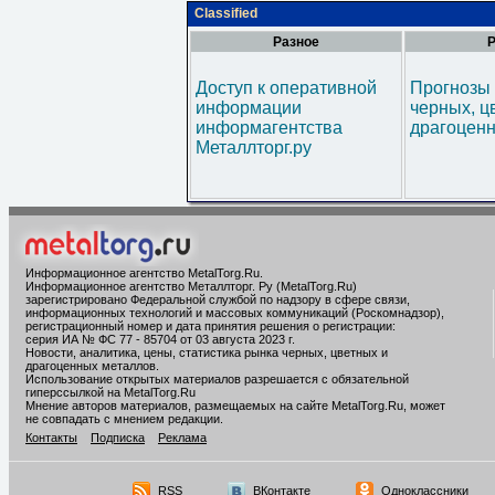
Classified
Разное
Р
Доступ к оперативной
Прогнозы 
информации
черных, ц
информагентства
драгоценн
Металлторг.ру
Информационное агентство MetalTorg.Ru
.
Информационное агентство Металлторг. Ру (MetalTorg.Ru)
зарегистрировано Федеральной службой по надзору в сфере связи,
информационных технологий и массовых коммуникаций (Роскомнадзор),
регистрационный номер и дата принятия решения о регистрации:
серия ИА № ФС 77 - 85704 от 03 августа 2023 г.
Новости, аналитика, цены, статистика рынка черных, цветных и
драгоценных металлов.
Использование открытых материалов разрешается с обязательной
гиперссылкой на MetalTorg.Ru
Мнение авторов материалов, размещаемых на сайте MetalTorg.Ru, может
не совпадать с мнением редакции.
Контакты
Подписка
Реклама
RSS
ВКонтакте
Одноклассники