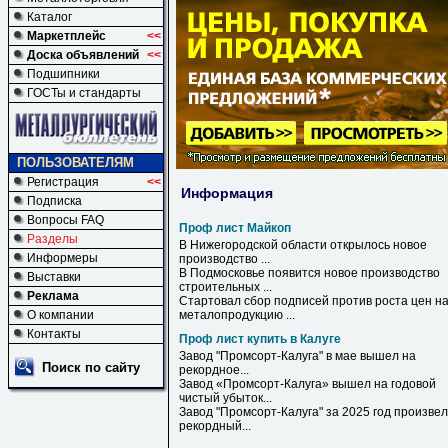
Каталог
Маркетплейс
<<
Доска объявлений
<<
Подшипники
ГОСТы и стандарты
ПОЛЬЗОВАТЕЛЯМ
Регистрация
<<
Информация
Подписка
Вопросы FAQ
Проф лист Майкоп
Разделы
В Нижегородской области открылось новое
Информеры
производство ...
В Подмосковье появится новое производство
Выставки
строительных ...
Реклама
Стартовал сбор подписей против роста цен н
О компании
металопродукцию ...
Контакты
Проф лист купить в Калуге
Завод "Промсорт-
Калуга
"
в
мае вышел на
Поиск по сайту
рекордное...
Завод «Промсорт-
Калуга
» вышел на годовой
чистый убыток...
Завод "Промсорт-
Калуга
" за 2025 год произвел
рекордный...