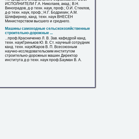
ИСПОЛНИТЕЛИ Г.А. Николаев, акад.;
В
.Н.
Виноградов, д-р техн. наук,
проф
.; О.И. Стеклов,
д-р техн. наук,
проф
.; Н.Г. Бодрихин; А.М.
Шляфирнер, канд. техн. наук ВНЕСЕН
Министерством высшего и среднего.
Машины самоходные сельскохозяйственные
строительно-дорожные ...
...
проф
.Красниченко Л.
В
. Зав. кафедрой канд.
техн. наукГриньков Ю.
В
. Ст. научный сотрудник
канд. техн. наукЖаров
В
. П. Всесоюзным
научно-исследовательским институтом
строительно-дорожных машин Директор
института д-р техн. наук
проф
.Бауман
В
. А.