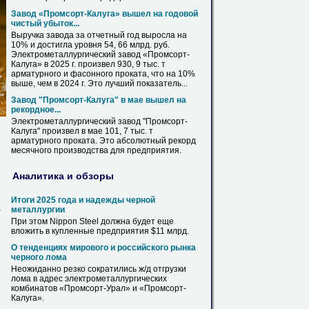
Завод «Промсорт-
Калуга
» вышел на годовой
чистый убыток...
Выручка завода за отчетный год выросла на
10% и достигла уровня 54, 66 млрд. руб.
Электрометаллургический завод «Промсорт-
Калуга
»
в
2025 г. произвел 930, 9 тыс. т
арматурного и фасонного проката, что на 10%
выше, чем
в
2024 г. Это лучший показатель...
Завод "Промсорт-
Калуга
"
в
мае вышел на
рекордное...
Электрометаллургический завод "Промсорт-
Калуга
" произвел
в
мае 101, 7 тыс. т
арматурного проката. Это абсолютный рекорд
месячного производства для предприятия.
Аналитика и обзоры
Итоги 2025 года и надежды черной
а
металлургии
При этом Nippon Steel должна будет еще
вложить
в
купленные
предприятия $11 млрд.
О тенденциях мирового и российского рынка
черного лома
Неожиданно резко сократились ж/д отгрузки
лома
в
адрес электрометаллургических
комбинатов «Промсорт-Урал» и «Промсорт-
Калуга
».