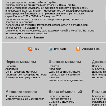
Информационное агентство MetalTorg.Ru
.
Информационное агентство Металлторг. Ру (MetalTorg.Ru)
зарегистрировано Федеральной службой по надзору в сфере связи,
информационных технологий и массовых коммуникаций (Роскомнадзор),
регистрационный номер и дата принятия решения о регистрации:
серия ИА № ФС 77 - 85704 от 03 августа 2023 г.
Новости, аналитика, цены, статистика рынка черных, цветных и
драгоценных металлов.
Использование открытых материалов разрешается с обязательной
гиперссылкой на MetalTorg.Ru
Мнение авторов материалов, размещаемых на сайте MetalTorg.Ru, может
не совпадать с мнением редакции.
Контакты
Подписка
Реклама
RSS
ВКонтакте
Одноклассники
Черные металлы
Цветные металлы
Драгоц
Новости
Новости
Новости
Аналитика
Аналитика
Аналитика
Цены на черные металлы
Цены на цветные металлы
Цены на д
Прогнозы цен на черные металлы
Прогнозы цен на цветные
Прогнозы ц
Коммерческие предложения
металлы
металлы
Коммерческие предложения
Металлоторговля
Доска объявлений
Реклам
Каталог организаций
Черные металлы
Баннерная
Металлургический маркетплейс
Цветные металлы
Контекстны
Сырье и металлолом
Реклама в 
Услуги
Региональн