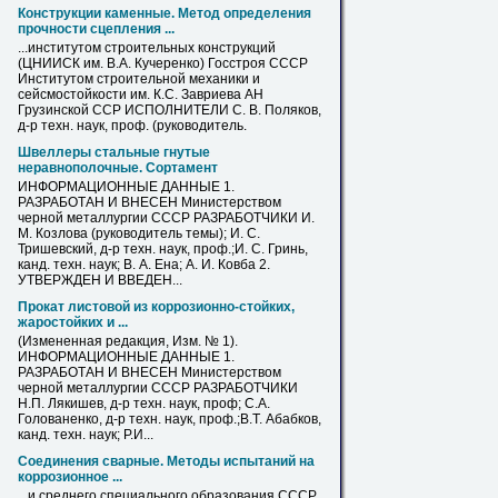
Конструкции каменные. Метод определения
прочности сцепления ...
...институтом строительных конструкций
(ЦНИИСК им.
В
.А. Кучеренко) Госстроя СССР
Институтом строительной механики и
сейсмостойкости им. К.С. Завриева АН
Грузинской ССР ИСПОЛНИТЕЛИ С.
В
. Поляков,
д-р техн. наук,
проф
. (руководитель.
Швеллеры стальные гнутые
неравнополочные. Сортамент
ИНФОРМАЦИОННЫЕ ДАННЫЕ 1.
РАЗРАБОТАН И ВНЕСЕН Министерством
черной металлургии СССР РАЗРАБОТЧИКИ И.
М. Козлова (руководитель темы); И. С.
Тришевский, д-р техн. наук,
проф
.;И. С. Гринь,
канд. техн. наук;
В
. А. Ена; А. И. Ковба 2.
УТВЕРЖДЕН И ВВЕДЕН...
Прокат листовой из коррозионно-стойких,
жаростойких и ...
(Измененная редакция, Изм. № 1).
ИНФОРМАЦИОННЫЕ ДАННЫЕ 1.
РАЗРАБОТАН И ВНЕСЕН Министерством
черной металлургии СССР РАЗРАБОТЧИКИ
Н.П. Лякишев, д-р техн. наук,
проф
; С.А.
Голованенко, д-р техн. наук,
проф
.;
В
.Т. Абабков,
канд. техн. наук; Р.И...
Соединения сварные. Методы испытаний на
коррозионное ...
...и среднего специального образования СССР