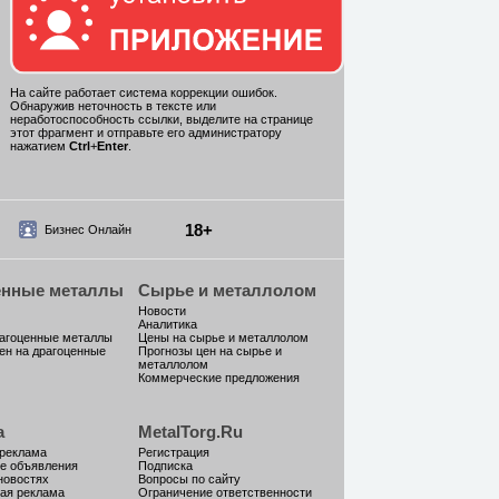
На сайте работает система коррекции ошибок.
Обнаружив неточность в тексте или
неработоспособность ссылки, выделите на странице
этот фрагмент и отправьте его администратору
нажатием
Ctrl
+
Enter
.
18+
Бизнес Онлайн
енные металлы
Сырье и металлолом
Новости
Аналитика
рагоценные металлы
Цены на сырье и металлолом
ен на драгоценные
Прогнозы цен на сырье и
металлолом
Коммерческие предложения
а
MetalTorg.Ru
 реклама
Регистрация
е объявления
Подписка
новостях
Вопросы по сайту
ая реклама
Ограничение ответственности