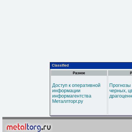
Classified
Разное
Р
Доступ к оперативной
Прогнозы 
информации
черных, ц
информагентства
драгоценн
Металлторг.ру