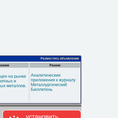
Разместить объявление
азное
Разное
Аналитические
цен на рынке
приложения к журналу
ветных и
Металлургический
ых металлов.
Бюллетень