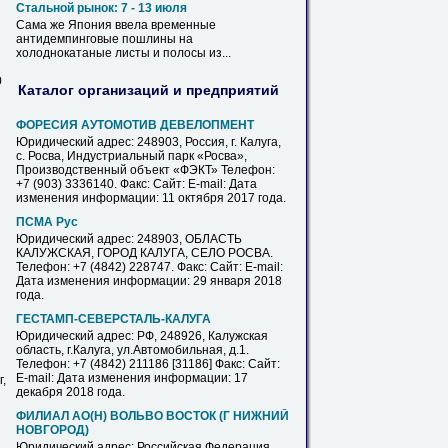
Стальной рынок: 7 - 13 июля
Сама же Япония ввела временные
антидемпинговые пошлины на
холоднокатаные
листы
и полосы из...
0
Каталог организаций и предприятий
ФОРЕСИЯ АУТОМОТИВ ДЕВЕЛОПМЕНТ
Юридический адрес: 248903, Россия, г.
Калуга
,
с. Росва, Индустриальный парк «Росва»,
Производственный объект «ФЭКТ» Телефон:
+7 (903) 3336140. Факс: Сайт: E-mail: Дата
изменения информации: 11 октября 2017 года.
ПСМА Рус
Юридический адрес: 248903, ОБЛАСТЬ
КАЛУЖСКАЯ, ГОРОД
КАЛУГА
, СЕЛО РОСВА.
Телефон: +7 (4842) 228747. Факс: Сайт: E-mail:
Дата изменения информации: 29 января 2018
года.
ГЕСТАМП-СЕВЕРСТАЛЬ-
КАЛУГА
Юридический адрес: РФ, 248926, Калужская
область, г.
Калуга
, ул.Автомобильная, д.1.
Телефон: +7 (4842) 211186 [31186] Факс: Сайт:
E-mail: Дата изменения информации: 17
,
декабря 2018 года.
ФИЛИАЛ АО(Н) ВОЛЬВО ВОСТОК (Г НИЖНИЙ
НОВГОРОД)
Юридический адрес: Российская Федерация,