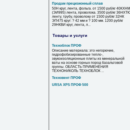
Продам прецизионный сплав
50Н круг, лента, фольга. от 1500 руб/кг 40КХН
(ЭИ995) лента, проволока. 3500 руб/кг 36НХТ
ленту, трубу, проволоку от 1500 руб/кг 32НК
ЭП475 круг: ? 42 мм и ? 100 мм. 1200 руб/кг
29НКВИ круг, лента, л...
Товары и услуги
Техноблок ПРОФ
Описание материала: это негорючие,
гидрофобизированные тепло-,
звукоизоляционные плиты из минеральной
ваты на основе горных пород базальтовой
группы. ОБЛАСТЬ ПРИМЕНЕНИЯ
ТЕХНОНИКОЛЬ ТЕХНОБЛОК ...
Техновент ПРОФ
URSA XPS ПРОФ 500