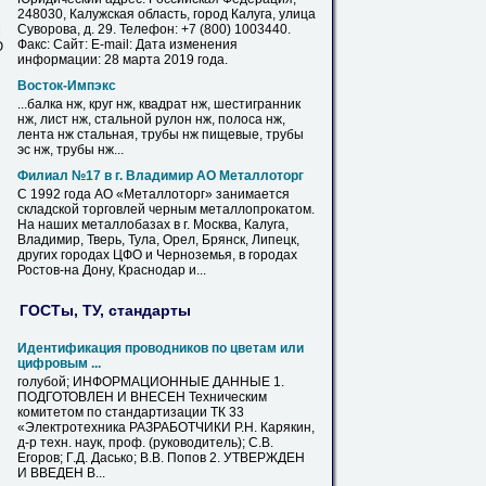
248030, Калужская область, город
Калуга
, улица
Суворова, д. 29. Телефон: +7 (800) 1003440.
М
Факс: Сайт: E-mail: Дата изменения
Ю
информации: 28 марта 2019 года.
Восток-Импэкс
...балка нж, круг нж, квадрат нж, шестигранник
нж,
лист
нж, стальной рулон нж, полоса нж,
лента нж стальная, трубы нж пищевые, трубы
эс нж, трубы нж...
Филиал №17
в
г. Владимир АО Металлоторг
С 1992 года АО «Металлоторг» занимается
складской торговлей черным металлопрокатом.
На наших металлобазах
в
г. Москва,
Калуга
,
Владимир, Тверь, Тула, Орел, Брянск, Липецк,
других городах ЦФО и Черноземья,
в
городах
Ростов-на Дону, Краснодар и...
ГОСТы, ТУ, стандарты
Идентификация проводников по цветам или
цифровым ...
голубой; ИНФОРМАЦИОННЫЕ ДАННЫЕ 1.
ПОДГОТОВЛЕН И ВНЕСЕН Техническим
комитетом по стандартизации ТК 33
«Электротехника РАЗРАБОТЧИКИ Р.Н. Карякин,
д-р техн. наук,
проф
. (руководитель); С.
В
.
Егоров; Г.Д. Дасько;
В
.
В
. Попов 2. УТВЕРЖДЕН
И ВВЕДЕН
В
...