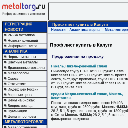
РЕГИСТРАЦИЯ
Проф лист купить в Калуги
НОВОСТИ
Новости
Аналитика и цены
Металлоторг
Рынка металлов
Новости компаний
Проф лист купить в Калуги
Информагентства
АНАЛИТИКА
Предложения на продажу
Черные металлы
Цветные металлы
Никель, Никеле-рениевый сплав
Драгоценные металлы
Никелевую трубу НП-2. от 6000 руб/кг. Сетка
Металлолом
никелевая НП-2. от 6000 руб/кг Никель прокат
Сырье
лента, лист, круг, проволока, труба НП2; НП0э
от 3500 руб/кг Никеле-рениевый сплав НР-10
Статистика
ВП круг, лента. Sus...
Индекс цен России
продам Медно-никелевый сплав, Монель,
Мировые цены
Константан.
Цены на биржах
Прокат из сплава медно-никелевого НМ40А:
Вопрос месяца
круг, лист, труба от 2500 руб/кг. Монель НМЖМ
28-2, 5-1, 5 круг, лист, лента, труба. от 1800 руб
Публикации
кг Сетка Монель НМЖМц 28-2, 5-1, 5 тканная,
Цены и прогнозы
фильтровая прядковая...
МЕТАЛЛОТОРГОВЛЯ
Металлоторговля