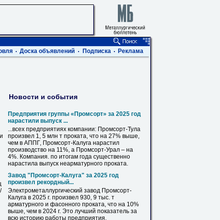
овля
Доска объявлений
Подписка
Реклама
Новости и события
Предприятия группы «Промсорт» за 2025 год
нарастили выпуск ...
...всех предприятиях компании: Промсорт-Тула
ви
произвел 1, 5 млн т проката, что на 27% выше,
чем
в
АППГ, Промсорт-
Калуга
нарастил
производство на 11%, а Промсорт-Урал – на
4%. Компания. по итогам года существенно
нарастила выпуск неарматурного проката.
Завод "Промсорт-
Калуга
" за 2025 год
произвел рекордный...
ц
/
Электрометаллургический завод Промсорт-
Калуга
в
2025 г. произвел 930, 9 тыс. т
арматурного и фасонного проката, что на 10%
выше, чем
в
2024 г. Это лучший показатель за
всю историю работы предприятия.