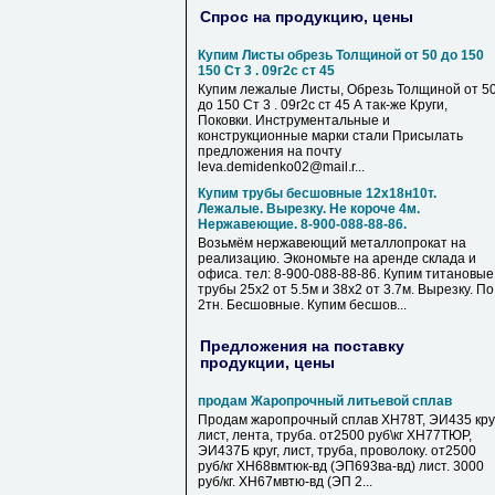
Спрос на продукцию, цены
Купим Листы обрезь Толщиной от 50 до 150
150 Ст 3 . 09г2с ст 45
Купим лежалые Листы, Обрезь Толщиной от 5
до 150 Ст 3 . 09г2с ст 45 А так-же Круги,
Поковки. Инструментальные и
конструкционные марки стали Присылать
предложения на почту
leva.demidenko02@mail.r...
Купим трубы бесшовные 12х18н10т.
Лежалые. Вырезку. Не короче 4м.
Нержавеющие. 8-900-088-88-86.
Возьмём нержавеющий металлопрокат на
реализацию. Экономьте на аренде склада и
офиса. тел: 8-900-088-88-86. Купим титановые
трубы 25х2 от 5.5м и 38х2 от 3.7м. Вырезку. По
2тн. Бесшовные. Купим бесшов...
Предложения на поставку
продукции, цены
продам Жаропрочный литьевой сплав
Продам жаропрочный сплав ХН78Т, ЭИ435 круг
лист, лента, труба. от2500 руб\кг ХН77ТЮР,
ЭИ437Б круг, лист, труба, проволоку. от2500
руб/кг ХН68вмтюк-вд (ЭП693ва-вд) лист. 3000
руб/кг. ХН67мвтю-вд (ЭП 2...