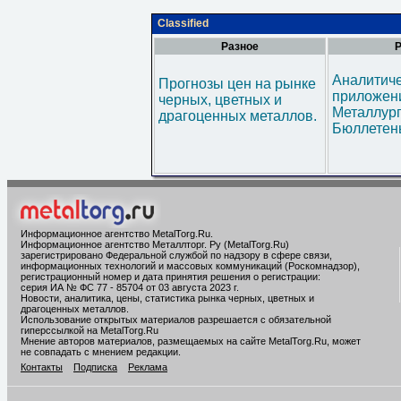
Classified
Разное
Р
Аналитич
Прогнозы цен на рынке
приложени
черных, цветных и
Металлур
драгоценных металлов.
Бюллетен
Информационное агентство MetalTorg.Ru
.
Информационное агентство Металлторг. Ру (MetalTorg.Ru)
зарегистрировано Федеральной службой по надзору в сфере связи,
информационных технологий и массовых коммуникаций (Роскомнадзор),
регистрационный номер и дата принятия решения о регистрации:
серия ИА № ФС 77 - 85704 от 03 августа 2023 г.
Новости, аналитика, цены, статистика рынка черных, цветных и
драгоценных металлов.
Использование открытых материалов разрешается с обязательной
гиперссылкой на MetalTorg.Ru
Мнение авторов материалов, размещаемых на сайте MetalTorg.Ru, может
не совпадать с мнением редакции.
Контакты
Подписка
Реклама