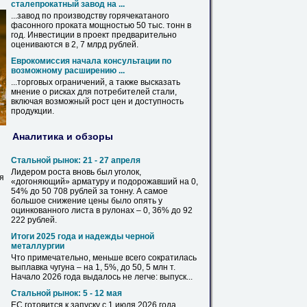
сталепрокатный завод на ...
...завод по производству горячекатаного
фасонного проката мощностью
50
тыс. тонн в
год. Инвестиции в проект предварительно
оцениваются в 2, 7 млрд рублей.
Еврокомиссия начала консультации по
возможному расширению ...
...торговых ограничений, а также высказать
мнение о рисках для потребителей стали,
включая возможный рост
цен
и доступность
продукции.
Аналитика и обзоры
Стальной рынок: 21 - 27 апреля
Лидером роста вновь был уголок,
я
«догоняющий» арматуру и подорожавший на 0,
54% до
50
708 рублей за тонну. А самое
большое снижение
цены
было опять у
оцинкованного листа в рулонах – 0, 36% до 92
222 рублей.
Итоги 2025 года и надежды черной
металлургии
Что примечательно, меньше всего сократилась
выплавка чугуна – на 1, 5%, до
50
, 5 млн т.
Начало 2026 года выдалось не легче: выпуск...
Стальной рынок: 5 - 12 мая
ЕС готовится к запуску с 1 июля 2026 года