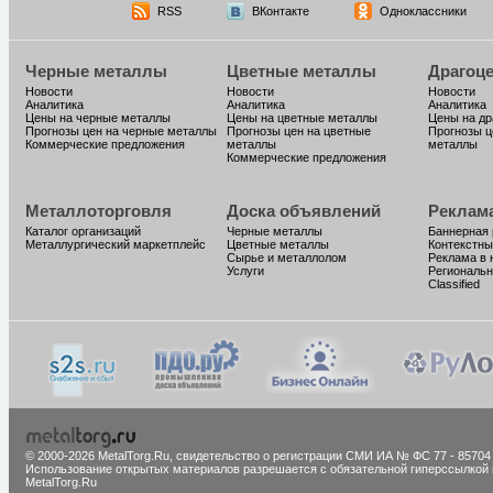
RSS
ВКонтакте
Одноклассники
Черные металлы
Цветные металлы
Драгоц
Новости
Новости
Новости
Аналитика
Аналитика
Аналитика
Цены на черные металлы
Цены на цветные металлы
Цены на д
Прогнозы цен на черные металлы
Прогнозы цен на цветные
Прогнозы ц
Коммерческие предложения
металлы
металлы
Коммерческие предложения
Металлоторговля
Доска объявлений
Реклам
Каталог организаций
Черные металлы
Баннерная
Металлургический маркетплейс
Цветные металлы
Контекстны
Сырье и металлолом
Реклама в 
Услуги
Региональн
Classified
© 2000-2026 MetalTorg.Ru,
cвидетельство о регистрации СМИ ИА № ФС 77 - 85704
Использование открытых материалов разрешается с обязательной гиперссылкой 
MetalTorg.Ru