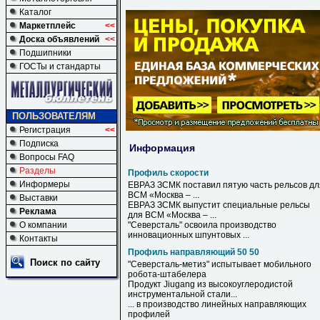
Каталог
Маркетплейс
<<
Доска объявлений
<<
Подшипники
ГОСТы и стандарты
ПОЛЬЗОВАТЕЛЯМ
Регистрация
<<
Подписка
Информация
Вопросы FAQ
Разделы
Профиль скорости
Информеры
ЕВРАЗ ЗСМК поставил пятую часть рельсов дл
ВСМ «Москва – ...
Выставки
ЕВРАЗ ЗСМК выпустит специальные рельсы
Реклама
для ВСМ «Москва – ...
О компании
"Северсталь" освоила производство
инновационных шпунтовых ...
Контакты
Профиль направляющий 50 50
Поиск по сайту
"Северсталь-метиз" испытывает мобильного
робота-штабелера
Продукт Jiugang из высокоуглеродистой
инструментальной стали...
... в производство линейных
направляющих
профилей