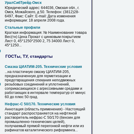
УралСибТрейд-Омск
Юридический адрес: 644036, Омская обл., г.
Омск, Можайского, д
50
. Телефон: (3812)28-
6497, Факс: Сайт: E-mail: Дата изменения
информации: 18 апреля 2008 года.
Стальные
профили
Краткая информация: № Наименование товара
Вес(тн)
Цена
Прокат с цинковым покрытием
Лист 0, 45*1250*2500 2, 75 34000 Лист 0,
45*1250...
0
ГОСТы, ТУ, стандарты
Смазка ЦИАТИМ-205. Технические условия
...на пластичную смазку ЦИАТИМ-205,
предназначенную для герметизации и
предотвращения спекания неподвижных
0
резьбовых соединений и уплотнений,
соприкасающихся с агрессивными средами и
работающих в интервале температур от минус
60 до плюс
50
град.
Нефрас-С
50
/170. Технические условия
Аннотация (область применения) - Настоящий
стандарт распространяется на нефтяной
0
растворитель нефрас-С
50
/170 (бензин для
промышленно-технических целей),
получаемый прямой перегонкой нефти или из
рафинатов каталитического риформинга...