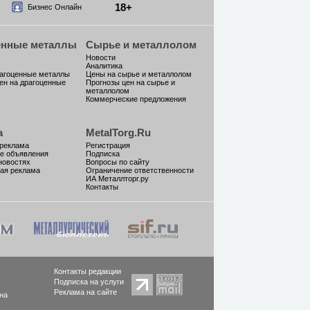
18+
Бизнес Онлайн
енные металлы
Сырье и металлолом
Новости
Аналитика
рагоценные металлы
Цены на сырье и металлолом
ен на драгоценные
Прогнозы цен на сырье и
металлолом
Коммерческие предложения
а
MetalTorg.Ru
 реклама
Регистрация
е объявления
Подписка
новостях
Вопросы по сайту
ая реклама
Ограничение ответственности
ИА Металлторг.ру
Контакты
Контакты редакции
Подписка на услуги
Реклама на сайте
на