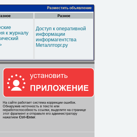
Разместить объявление
азное
Разное
еские
Доступ к оперативной
я к журналу
информации
гический
информагентства
ь
Металлторг.ру
На сайте работает система коррекции ошибок.
Обнаружив неточность в тексте или
неработоспособность ссылки, выделите на странице
этот фрагмент и отправьте его администратору
нажатием
Ctrl
+
Enter
.