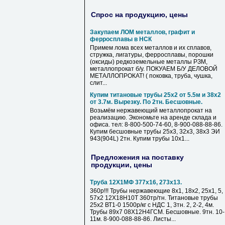
Спрос на продукцию, цены
Закупаем ЛОМ металлов, графит и
ферросплавы в НСК
Примем лома всех металлов и их сплавов,
стружка, лигатуры, ферросплавы, порошки
(оксиды) редкоземельные металлы РЗМ,
металлопрокат б/у. ПОКУАЕМ Б/У ДЕЛОВОЙ
МЕТАЛЛОПРОКАТ! ( поковка, труба, чушка,
слит...
Купим титановые трубы 25х2 от 5.5м и 38х2
от 3.7м. Вырезку. По 2тн. Бесшовные.
Возьмём нержавеющий металлопрокат на
реализацию. Экономьте на аренде склада и
офиса. тел: 8-800-500-74-60, 8-900-088-88-86.
Купим бесшовные трубы 25х3, 32х3, 38х3 ЭИ
943(904L) 2тн. Купим трубы 10х1...
Предложения на поставку
продукции, цены
Труба 12Х1МФ 377х16, 273х13.
360р!!! Трубы нержавеющие 8х1, 18х2, 25х1, 5,
57х2 12Х18Н10Т 360тр/тн. Титановые трубы
25х2 ВТ1-0 1500р/кг с НДС 1, 3тн. 2, 2-2, 4м.
Трубы 89х7 08Х12Н4ГСМ. Бесшовные. 9тн. 10-
11м. 8-900-088-88-86. Листы...