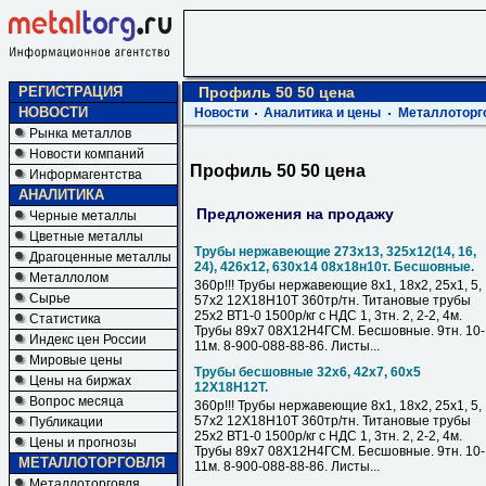
РЕГИСТРАЦИЯ
Профиль 50 50 цена
НОВОСТИ
Новости
Аналитика и цены
Металлоторг
Рынка металлов
Новости компаний
Профиль 50 50 цена
Информагентства
АНАЛИТИКА
Предложения на продажу
Черные металлы
Цветные металлы
Трубы нержавеющие 273х13, 325х12(14, 16,
Драгоценные металлы
24), 426х12, 630х14 08х18н10т. Бесшовные.
Металлолом
360р!!! Трубы нержавеющие 8х1, 18х2, 25х1, 5,
Сырье
57х2 12Х18Н10Т 360тр/тн. Титановые трубы
25х2 ВТ1-0 1500р/кг с НДС 1, 3тн. 2, 2-2, 4м.
Статистика
Трубы 89х7 08Х12Н4ГСМ. Бесшовные. 9тн. 10-
Индекс цен России
11м. 8-900-088-88-86. Листы...
Мировые цены
Трубы бесшовные 32х6, 42х7, 60х5
Цены на биржах
12Х18Н12Т.
Вопрос месяца
360р!!! Трубы нержавеющие 8х1, 18х2, 25х1, 5,
57х2 12Х18Н10Т 360тр/тн. Титановые трубы
Публикации
25х2 ВТ1-0 1500р/кг с НДС 1, 3тн. 2, 2-2, 4м.
Цены и прогнозы
Трубы 89х7 08Х12Н4ГСМ. Бесшовные. 9тн. 10-
МЕТАЛЛОТОРГОВЛЯ
11м. 8-900-088-88-86. Листы...
Металлоторговля