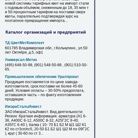
новой системы тарифных квот на импорт стали
с годовым объёмом, сниженным до 18, 35 млн т
и
50
-процентным тарифом на поставки сверх
квоты, параллельно подтверждая курс на
поэтапное прекращение импорта...
Каталог организаций и предприятий
ТД ЦветМетКомплект
601785 Владимирская обл., г.Кольчугино., ул.
50
лет Октября, д.5, оф1
Универсал-Метиз
(495) 648-
50
-98, (901) 548-
50
-88 , (901) 510-
50
-
65.
Промышленное обепечение Уралпрокат
Продукция поставляется по
цене
завода-
изготовителя, срок поставки не более 45-60
дней. Условия оплаты – 30-
50
% предоплата,
оставшаяся часть – по факту изготовления
продукции.
ИжораСтальИнвест
ЗАО ИжораСтальИнвест. Вид деятельности:
Регион: Краткая информация: арматура (А1 6-
36, А400С 6-12, А500С 8-32, А25Г2С 8-40,
А35ГС 6-40 ), балка ( 10- 70 Б1 Б2 М Ш1 Ш2 К1
К2 по ст3сп/пс5, 20-
50
Б1 Б2 Ш1 Ш2 М по 09Г2С
), круг ( 30-60 по ст 3...