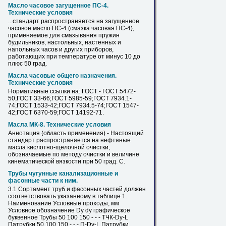
Масло часовое загущенное ПС-4.
Технические условия
...стандарт распространяется на загущенное
часовое масло ПС-4 (смазка часовая ПС-4),
применяемое для смазывания пружин
будильников, настольных, настенных и
напольных часов и других приборов,
работающих при температуре от минус 10 до
плюс
50
град.
Масла часовые общего назначения.
Технические условия
Нормативные ссылки на: ГОСТ - ГОСТ 5472-
50
;ГОСТ 33-66;ГОСТ 5985-59;ГОСТ 7934.1-
74;ГОСТ 1533-42;ГОСТ 7934.5-74;ГОСТ 1547-
42;ГОСТ 6370-59;ГОСТ 14192-71.
Масла МК-8. Технические условия
Аннотация (область применения) - Настоящий
стандарт распространяется на нефтяные
масла кислотно-щелочной очистки,
обозначаемые по методу очистки и величине
кинематической вязкости при
50
град. С.
Трубы чугунные канализационные и
фасонные части к ним.
3.1 Сортамент труб и фасонных частей должен
соответствовать указанному в таблице 1.
Наименование Условные проходы, мм
Условное обозначение Dy dу графическое
буквенное Трубы
50
100 150 - - - ТЧК-Dy-L
Патрубки
50
100 150 - - - П-Dy-L Патрубки...