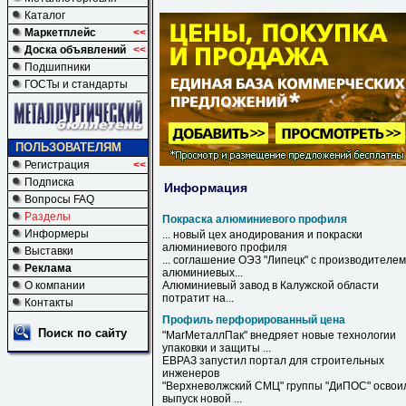
Каталог
Маркетплейс
<<
Доска объявлений
<<
Подшипники
ГОСТы и стандарты
ПОЛЬЗОВАТЕЛЯМ
Регистрация
<<
Подписка
Информация
Вопросы FAQ
Разделы
Покраска алюминиевого профиля
Информеры
... новый цех анодирования и
покраски
алюминиевого
профиля
Выставки
... соглашение ОЭЗ "Липецк" с производителем
Реклама
алюминиевых
...
О компании
Алюминиевый
завод в Калужской области
потратит на...
Контакты
Профиль перфорированный цена
Поиск по сайту
"МагМеталлПак" внедряет новые технологии
упаковки и защиты ...
ЕВРАЗ запустил портал для строительных
инженеров
"Верхневолжский СМЦ" группы "ДиПОС" освои
выпуск новой ...