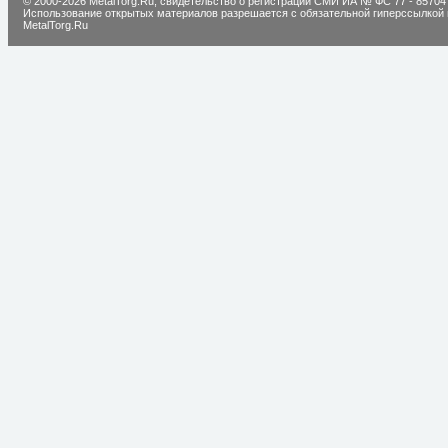
© 2000-2026 MetalTorg.Ru,
cвидетельство о регистрации СМИ ИА № ФС 77 - 85704
Использование открытых материалов разрешается с обязательной гиперссылкой 
MetalTorg.Ru