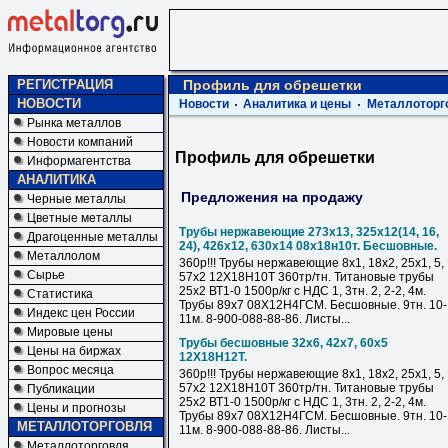
РЕГИСТРАЦИЯ
Профиль для обрешетки
НОВОСТИ
Новости
Аналитика и цены
Металлоторг
Рынка металлов
Новости компаний
Профиль для обрешетки
Информагентства
АНАЛИТИКА
Предложения на продажу
Черные металлы
Цветные металлы
Трубы нержавеющие 273х13, 325х12(14, 16,
Драгоценные металлы
24), 426х12, 630х14 08х18н10т. Бесшовные.
Металлолом
360р!!! Трубы нержавеющие 8х1, 18х2, 25х1, 5,
Сырье
57х2 12Х18Н10Т 360тр/тн. Титановые трубы
25х2 ВТ1-0 1500р/кг с НДС 1, 3тн. 2, 2-2, 4м.
Статистика
Трубы 89х7 08Х12Н4ГСМ. Бесшовные. 9тн. 10-
Индекс цен России
11м. 8-900-088-88-86. Листы...
Мировые цены
Трубы бесшовные 32х6, 42х7, 60х5
Цены на биржах
12Х18Н12Т.
Вопрос месяца
360р!!! Трубы нержавеющие 8х1, 18х2, 25х1, 5,
57х2 12Х18Н10Т 360тр/тн. Титановые трубы
Публикации
25х2 ВТ1-0 1500р/кг с НДС 1, 3тн. 2, 2-2, 4м.
Цены и прогнозы
Трубы 89х7 08Х12Н4ГСМ. Бесшовные. 9тн. 10-
МЕТАЛЛОТОРГОВЛЯ
11м. 8-900-088-88-86. Листы...
Металлоторговля