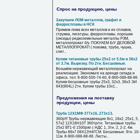
Спрос на продукцию, цены
Закупаем ЛОМ металлов, графит и
ферросплавы в НСК
Примем лома всех металлов и их сплавов,
стружка, лигатуры, ферросплавы, порошки
(оксиды) редкоземельные металлы РЗМ,
металлопрокат б/у. ПОКУАЕМ Б/У ДЕЛОВОЙ
МЕТАЛЛОПРОКАТ! ( поковка, труба, чушка,
слит...
Купим титановые трубы 25х2 от 5.5м и 38х2
от 3.7м. Вырезку. По 2тн. Бесшовные.
Возьмём нержавеющий металлопрокат на
реализацию. Экономьте на аренде склада и
офиса. тел: 8-800-500-74-60, 8-900-088-88-86.
Купим бесшовные трубы 25х3, 32х3, 38х3 ЭИ
943(904L) 2тн. Купим трубы 10х1...
Предложения на поставку
продукции, цены
Труба 12Х1МФ 377х16, 273х13.
360р!!! Трубы нержавеющие 8х1, 18х2, 25х1, 5,
57х2 12Х18Н10Т 360тр/тн. Титановые трубы
25х2 ВТ1-0 1500р/кг с НДС 1, 3тн. 2, 2-2, 4м.
Трубы 89х7 08Х12Н4ГСМ. Бесшовные. 9тн. 10-
11м. 8-900-088-88-86. Листы...