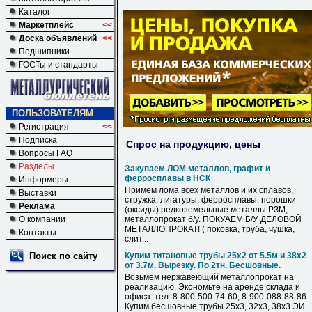
Каталог
Маркетплейс
<<
Доска объявлений
<<
Подшипники
ГОСТы и стандарты
ПОЛЬЗОВАТЕЛЯМ
Регистрация
<<
Подписка
Спрос на продукцию, цены
Вопросы FAQ
Разделы
Закупаем ЛОМ металлов, графит и
ферросплавы в НСК
Информеры
Примем лома всех металлов и их сплавов,
Выставки
стружка, лигатуры, ферросплавы, порошки
Реклама
(оксиды) редкоземельные металлы РЗМ,
О компании
металлопрокат б/у. ПОКУАЕМ Б/У ДЕЛОВОЙ
МЕТАЛЛОПРОКАТ! ( поковка, труба, чушка,
Контакты
слит...
Поиск по сайту
Купим титановые трубы 25х2 от 5.5м и 38х2
от 3.7м. Вырезку. По 2тн. Бесшовные.
Возьмём нержавеющий металлопрокат на
реализацию. Экономьте на аренде склада и
офиса. тел: 8-800-500-74-60, 8-900-088-88-86.
Купим бесшовные трубы 25х3, 32х3, 38х3 ЭИ