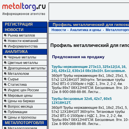
РЕГИСТРАЦИЯ
Профиль металлический для гипсок
НОВОСТИ
Новости
Аналитика и цены
Металлоторг
Рынка металлов
Новости компаний
Профиль металлический для гип
Информагентства
АНАЛИТИКА
Предложения на продажу
Черные металлы
Цветные металлы
Трубы нержавеющие 273х13, 325х12(14, 16,
Драгоценные металлы
24), 426х12, 630х14 08х18н10т. Бесшовные.
Металлолом
360р!!! Трубы нержавеющие 8х1, 18х2, 25х1, 5,
Сырье
57х2 12Х18Н10Т 360тр/тн. Титановые трубы
25х2 ВТ1-0 1500р/кг с НДС 1, 3тн. 2, 2-2, 4м.
Статистика
Трубы 89х7 08Х12Н4ГСМ. Бесшовные. 9тн. 10-
Индекс цен России
11м. 8-900-088-88-86. Листы...
Мировые цены
Трубы бесшовные 32х6, 42х7, 60х5
Цены на биржах
12Х18Н12Т.
Вопрос месяца
360р!!! Трубы нержавеющие 8х1, 18х2, 25х1, 5,
57х2 12Х18Н10Т 360тр/тн. Титановые трубы
Публикации
25х2 ВТ1-0 1500р/кг с НДС 1, 3тн. 2, 2-2, 4м.
Цены и прогнозы
Трубы 89х7 08Х12Н4ГСМ. Бесшовные. 9тн. 10-
МЕТАЛЛОТОРГОВЛЯ
11м. 8-900-088-88-86. Листы...
Металлоторговля