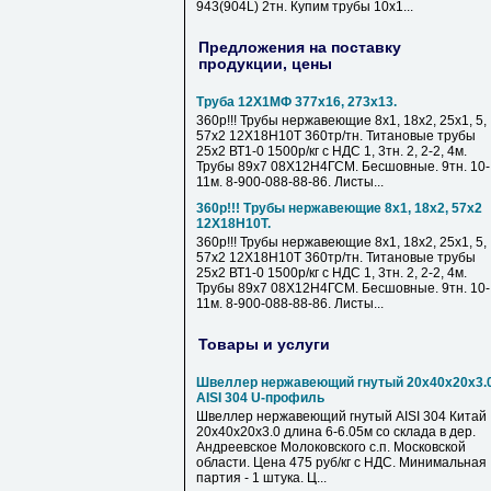
943(904L) 2тн. Купим трубы 10х1...
Предложения на поставку
продукции, цены
Труба 12Х1МФ 377х16, 273х13.
360р!!! Трубы нержавеющие 8х1, 18х2, 25х1, 5,
57х2 12Х18Н10Т 360тр/тн. Титановые трубы
25х2 ВТ1-0 1500р/кг с НДС 1, 3тн. 2, 2-2, 4м.
Трубы 89х7 08Х12Н4ГСМ. Бесшовные. 9тн. 10-
11м. 8-900-088-88-86. Листы...
360р!!! Трубы нержавеющие 8х1, 18х2, 57х2
12Х18Н10Т.
360р!!! Трубы нержавеющие 8х1, 18х2, 25х1, 5,
57х2 12Х18Н10Т 360тр/тн. Титановые трубы
25х2 ВТ1-0 1500р/кг с НДС 1, 3тн. 2, 2-2, 4м.
Трубы 89х7 08Х12Н4ГСМ. Бесшовные. 9тн. 10-
11м. 8-900-088-88-86. Листы...
Товары и услуги
Швеллер нержавеющий гнутый 20х40х20х3.
AISI 304 U-профиль
Швеллер нержавеющий гнутый AISI 304 Китай
20х40х20х3.0 длина 6-6.05м со склада в дер.
Андреевское Молоковского с.п. Московской
области. Цена 475 руб/кг с НДС. Минимальная
партия - 1 штука. Ц...