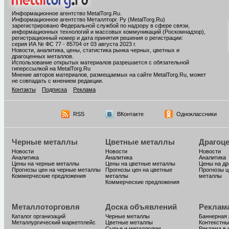
Информационное агентство MetalTorg.Ru
.
Информационное агентство Металлторг. Ру (MetalTorg.Ru)
зарегистрировано Федеральной службой по надзору в сфере связи,
информационных технологий и массовых коммуникаций (Роскомнадзор),
регистрационный номер и дата принятия решения о регистрации:
серия ИА № ФС 77 - 85704 от 03 августа 2023 г.
Новости, аналитика, цены, статистика рынка черных, цветных и
драгоценных металлов.
Использование открытых материалов разрешается с обязательной
гиперссылкой на MetalTorg.Ru
Мнение авторов материалов, размещаемых на сайте MetalTorg.Ru, может
не совпадать с мнением редакции.
Контакты
Подписка
Реклама
RSS
ВКонтакте
Одноклассники
Черные металлы
Цветные металлы
Драгоц
Новости
Новости
Новости
Аналитика
Аналитика
Аналитика
Цены на черные металлы
Цены на цветные металлы
Цены на д
Прогнозы цен на черные металлы
Прогнозы цен на цветные
Прогнозы ц
Коммерческие предложения
металлы
металлы
Коммерческие предложения
Металлоторговля
Доска объявлений
Реклам
Каталог организаций
Черные металлы
Баннерная
Металлургический маркетплейс
Цветные металлы
Контекстны
Сырье и металлолом
Реклама в 