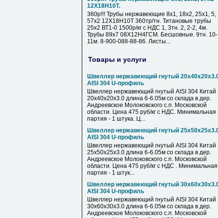
12Х18Н10Т.
360р!!! Трубы нержавеющие 8х1, 18х2, 25х1, 5,
57х2 12Х18Н10Т 360тр/тн. Титановые трубы
25х2 ВТ1-0 1500р/кг с НДС 1, 3тн. 2, 2-2, 4м.
Трубы 89х7 08Х12Н4ГСМ. Бесшовные. 9тн. 10-
11м. 8-900-088-88-86. Листы...
Товары и услуги
Швеллер нержавеющий гнутый 20х40х20х3.
AISI 304 U-профиль
Швеллер нержавеющий гнутый AISI 304 Китай
20х40х20х3.0 длина 6-6.05м со склада в дер.
Андреевское Молоковского с.п. Московской
области. Цена 475 руб/кг с НДС. Минимальная
партия - 1 штука. Ц...
Швеллер нержавеющий гнутый 25х50х25х3.
AISI 304 U-профиль
Швеллер нержавеющий гнутый AISI 304 Китай
25х50х25х3.0 длина 6-6.05м со склада в дер.
Андреевское Молоковского с.п. Московской
области. Цена 475 руб/кг с НДС . Минимальная
партия - 1 штук...
Швеллер нержавеющий гнутый 30х60х30х3.
AISI 304 U-профиль
Швеллер нержавеющий гнутый AISI 304 Китай
30х60х30х3.0 длина 6-6.05м со склада в дер.
Андреевское Молоковского с.п. Московской