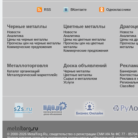
RSS
ВКонтакте
Одноклассники
Черные металлы
Цветные металлы
Драгоц
Новости
Новости
Новости
Аналитика
Аналитика
Аналитика
Цены на черные металлы
Цены на цветные металлы
Цены на д
Прогнозы цен на черные металлы
Прогнозы цен на цветные
Прогнозы ц
Коммерческие предложения
металлы
металлы
Коммерческие предложения
Металлоторговля
Доска объявлений
Реклам
Каталог организаций
Черные металлы
Баннерная
Металлургический маркетплейс
Цветные металлы
Контекстны
Сырье и металлолом
Реклама в 
Услуги
Региональн
Classified
© 2000-2026 MetalTorg.Ru,
cвидетельство о регистрации СМИ ИА № ФС 77 - 85704
Использование открытых материалов разрешается с обязательной гиперссылкой 