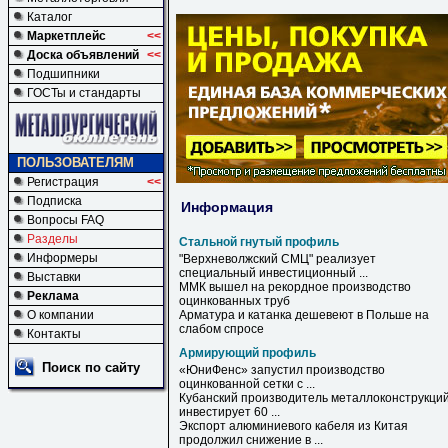
Каталог
Маркетплейс
<<
Доска объявлений
<<
Подшипники
ГОСТы и стандарты
ПОЛЬЗОВАТЕЛЯМ
Регистрация
<<
Подписка
Информация
Вопросы FAQ
Разделы
Стальной гнутый профиль
Информеры
"Верхневолжский СМЦ" реализует
специальный инвестиционный ...
Выставки
ММК вышел на рекордное производство
Реклама
оцинкованных труб
О компании
Арматура и катанка дешевеют в Польше на
слабом спросе
Контакты
Армирующий профиль
Поиск по сайту
«ЮниФенс» запустил производство
оцинкованной сетки с ...
Кубанский производитель металлоконструкци
инвестирует 60 ...
Экспорт алюминиевого кабеля из Китая
продолжил снижение в ...