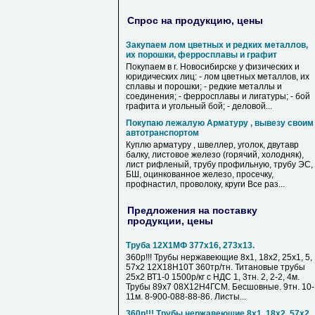
Спрос на продукцию, цены
Закупаем лом цветных и редких металлов,
их порошки, ферросплавы и графит
Покупаем в г. Новосибирске у физических и
юридических лиц: - лом цветных металлов, их
сплавы и порошки; - редкие металлы и
соединения; - ферросплавы и лигатуры; - бой
графита и угольный бой; - деловой...
Покупаю лежалую Арматуру , вывезу своим
автотранспортом
Куплю арматуру , швеллер, уголок, двутавр
балку, листовое железо (горячий, холодняк),
лист рифленый, трубу профильную, трубу ЭС,
БШ, оцинкованное железо, просечку,
профнастил, проволоку, круги Все раз...
Предложения на поставку
продукции, цены
Труба 12Х1МФ 377х16, 273х13.
360р!!! Трубы нержавеющие 8х1, 18х2, 25х1, 5,
57х2 12Х18Н10Т 360тр/тн. Титановые трубы
25х2 ВТ1-0 1500р/кг с НДС 1, 3тн. 2, 2-2, 4м.
Трубы 89х7 08Х12Н4ГСМ. Бесшовные. 9тн. 10-
11м. 8-900-088-88-86. Листы...
360р!!! Трубы нержавеющие 8х1, 18х2, 57х2