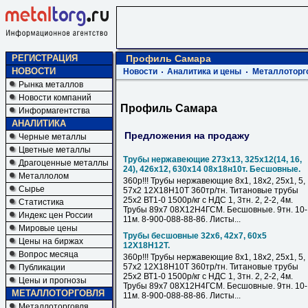
РЕГИСТРАЦИЯ
Профиль Самара
НОВОСТИ
Новости
Аналитика и цены
Металлоторг
Рынка металлов
Новости компаний
Профиль Самара
Информагентства
АНАЛИТИКА
Предложения на продажу
Черные металлы
Цветные металлы
Трубы нержавеющие 273х13, 325х12(14, 16,
Драгоценные металлы
24), 426х12, 630х14 08х18н10т. Бесшовные.
Металлолом
360р!!! Трубы нержавеющие 8х1, 18х2, 25х1, 5,
Сырье
57х2 12Х18Н10Т 360тр/тн. Титановые трубы
25х2 ВТ1-0 1500р/кг с НДС 1, 3тн. 2, 2-2, 4м.
Статистика
Трубы 89х7 08Х12Н4ГСМ. Бесшовные. 9тн. 10-
Индекс цен России
11м. 8-900-088-88-86. Листы...
Мировые цены
Трубы бесшовные 32х6, 42х7, 60х5
Цены на биржах
12Х18Н12Т.
Вопрос месяца
360р!!! Трубы нержавеющие 8х1, 18х2, 25х1, 5,
57х2 12Х18Н10Т 360тр/тн. Титановые трубы
Публикации
25х2 ВТ1-0 1500р/кг с НДС 1, 3тн. 2, 2-2, 4м.
Цены и прогнозы
Трубы 89х7 08Х12Н4ГСМ. Бесшовные. 9тн. 10-
МЕТАЛЛОТОРГОВЛЯ
11м. 8-900-088-88-86. Листы...
Металлоторговля