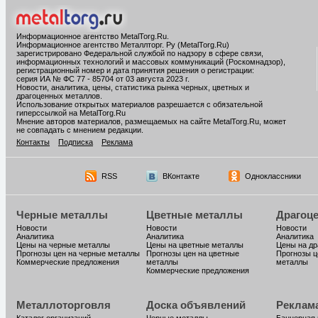
Информационное агентство MetalTorg.Ru
.
Информационное агентство Металлторг. Ру (MetalTorg.Ru)
зарегистрировано Федеральной службой по надзору в сфере связи,
информационных технологий и массовых коммуникаций (Роскомнадзор),
регистрационный номер и дата принятия решения о регистрации:
серия ИА № ФС 77 - 85704 от 03 августа 2023 г.
Новости, аналитика, цены, статистика рынка черных, цветных и
драгоценных металлов.
Использование открытых материалов разрешается с обязательной
гиперссылкой на MetalTorg.Ru
Мнение авторов материалов, размещаемых на сайте MetalTorg.Ru, может
не совпадать с мнением редакции.
Контакты
Подписка
Реклама
RSS
ВКонтакте
Одноклассники
Черные металлы
Цветные металлы
Драгоц
Новости
Новости
Новости
Аналитика
Аналитика
Аналитика
Цены на черные металлы
Цены на цветные металлы
Цены на д
Прогнозы цен на черные металлы
Прогнозы цен на цветные
Прогнозы ц
Коммерческие предложения
металлы
металлы
Коммерческие предложения
Металлоторговля
Доска объявлений
Реклам