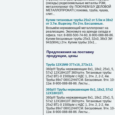
(оксиды) редкоземельные металлы РЗМ,
металлопрокат б/у. ПОКУАЕМ Б/У ДЕЛОВОЙ
МЕТАЛЛОПРОКАТ! ( поковка, труба, чушка,
слит...
Купим титановые трубы 25х2 от 5.5м и 38х2
от 3.7м. Вырезку. По 2тн. Бесшовные.
Возьмём нержавеющий металлопрокат на
реализацию. Экономьте на аренде склада и
офиса. тел: 8-800-500-74-60, 8-900-088-88-86.
Купим бесшовные трубы 25х3, 32х3, 38х3 ЭИ
943(904L) 2тн. Купим трубы 10х1...
Предложения на поставку
продукции, цены
Труба 12Х1МФ 377х16, 273х13.
360р!!! Трубы нержавеющие 8х1, 18х2, 25х1, 5,
57х2 12Х18Н10Т 360тр/тн. Титановые трубы
25х2 ВТ1-0 1500р/кг с НДС 1, 3тн. 2, 2-2, 4м.
Трубы 89х7 08Х12Н4ГСМ. Бесшовные. 9тн. 10-
11м. 8-900-088-88-86. Листы...
360р!!! Трубы нержавеющие 8х1, 18х2, 57х2
12Х18Н10Т.
360р!!! Трубы нержавеющие 8х1, 18х2, 25х1, 5,
57х2 12Х18Н10Т 360тр/тн. Титановые трубы
25х2 ВТ1-0 1500р/кг с НДС 1, 3тн. 2, 2-2, 4м.
Трубы 89х7 08Х12Н4ГСМ. Бесшовные. 9тн. 10-
11м. 8-900-088-88-86. Листы...