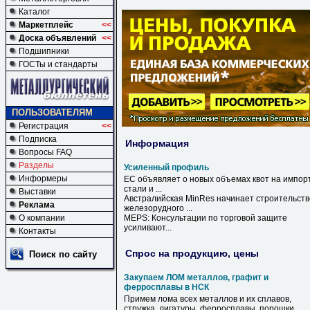
Каталог
Маркетплейс
<<
Доска объявлений
<<
Подшипники
ГОСТы и стандарты
ПОЛЬЗОВАТЕЛЯМ
Регистрация
<<
Подписка
Информация
Вопросы FAQ
Разделы
Усиленный профиль
Информеры
ЕС объявляет о новых объемах квот на импор
стали и ...
Выставки
Австралийская MinRes начинает строительств
Реклама
железорудного ...
О компании
MEPS: Консультации по торговой защите
усиливают
...
Контакты
Спрос на продукцию, цены
Поиск по сайту
Закупаем ЛОМ металлов, графит и
ферросплавы в НСК
Примем лома всех металлов и их сплавов,
стружка, лигатуры, ферросплавы, порошки