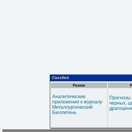
Classified
Разное
Р
Аналитические
Прогнозы 
приложения к журналу
черных, ц
Металлургический
драгоценн
Бюллетень