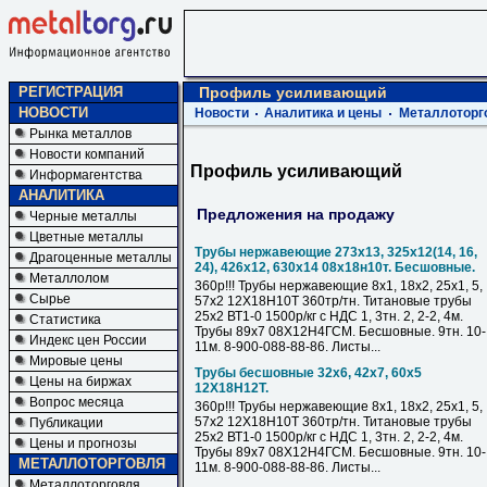
РЕГИСТРАЦИЯ
Профиль усиливающий
НОВОСТИ
Новости
Аналитика и цены
Металлоторг
Рынка металлов
Новости компаний
Профиль усиливающий
Информагентства
АНАЛИТИКА
Предложения на продажу
Черные металлы
Цветные металлы
Трубы нержавеющие 273х13, 325х12(14, 16,
Драгоценные металлы
24), 426х12, 630х14 08х18н10т. Бесшовные.
Металлолом
360р!!! Трубы нержавеющие 8х1, 18х2, 25х1, 5,
Сырье
57х2 12Х18Н10Т 360тр/тн. Титановые трубы
25х2 ВТ1-0 1500р/кг с НДС 1, 3тн. 2, 2-2, 4м.
Статистика
Трубы 89х7 08Х12Н4ГСМ. Бесшовные. 9тн. 10-
Индекс цен России
11м. 8-900-088-88-86. Листы...
Мировые цены
Трубы бесшовные 32х6, 42х7, 60х5
Цены на биржах
12Х18Н12Т.
Вопрос месяца
360р!!! Трубы нержавеющие 8х1, 18х2, 25х1, 5,
57х2 12Х18Н10Т 360тр/тн. Титановые трубы
Публикации
25х2 ВТ1-0 1500р/кг с НДС 1, 3тн. 2, 2-2, 4м.
Цены и прогнозы
Трубы 89х7 08Х12Н4ГСМ. Бесшовные. 9тн. 10-
МЕТАЛЛОТОРГОВЛЯ
11м. 8-900-088-88-86. Листы...
Металлоторговля