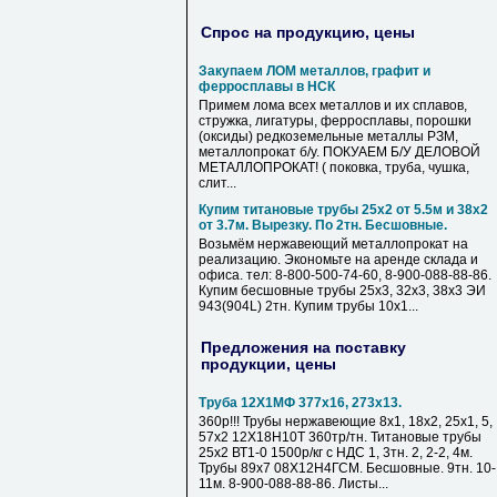
Спрос на продукцию, цены
Закупаем ЛОМ металлов, графит и
ферросплавы в НСК
Примем лома всех металлов и их сплавов,
стружка, лигатуры, ферросплавы, порошки
(оксиды) редкоземельные металлы РЗМ,
металлопрокат б/у. ПОКУАЕМ Б/У ДЕЛОВОЙ
МЕТАЛЛОПРОКАТ! ( поковка, труба, чушка,
слит...
Купим титановые трубы 25х2 от 5.5м и 38х2
от 3.7м. Вырезку. По 2тн. Бесшовные.
Возьмём нержавеющий металлопрокат на
реализацию. Экономьте на аренде склада и
офиса. тел: 8-800-500-74-60, 8-900-088-88-86.
Купим бесшовные трубы 25х3, 32х3, 38х3 ЭИ
943(904L) 2тн. Купим трубы 10х1...
Предложения на поставку
продукции, цены
Труба 12Х1МФ 377х16, 273х13.
360р!!! Трубы нержавеющие 8х1, 18х2, 25х1, 5,
57х2 12Х18Н10Т 360тр/тн. Титановые трубы
25х2 ВТ1-0 1500р/кг с НДС 1, 3тн. 2, 2-2, 4м.
Трубы 89х7 08Х12Н4ГСМ. Бесшовные. 9тн. 10-
11м. 8-900-088-88-86. Листы...