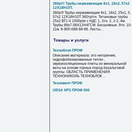
360р!!! Трубы нержавеющие 8х1, 18х2, 57х2
12Х18Н10Т.
360р!!! Трубы нержавеющие 8х1, 18х2, 25х1, 5,
57х2 12Х18Н10Т 360тр/тн. Титановые трубы
25х2 ВТ1-0 1500р/кг с НДС 1, 3тн. 2, 2-2, 4м.
Трубы 89х7 08Х12Н4ГСМ. Бесшовные. 9тн. 10-
11м. 8-900-088-88-86. Листы...
Товары и услуги
Техноблок ПРОФ
Описание материала: это негорючие,
гидрофобизированные тепло-,
звукоизоляционные плиты из минеральной
ваты на основе горных пород базальтовой
группы. ОБЛАСТЬ ПРИМЕНЕНИЯ
ТЕХНОНИКОЛЬ ТЕХНОБЛОК ...
Техновент ПРОФ
URSA XPS ПРОФ 500