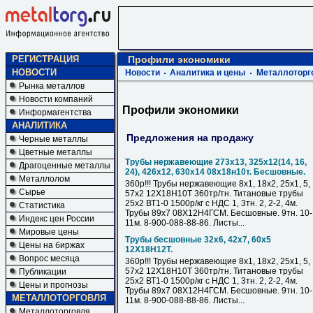
РЕГИСТРАЦИЯ
Профили экономики
НОВОСТИ
Новости
Аналитика и цены
Металлоторг
Рынка металлов
Новости компаний
Профили экономики
Информагентства
АНАЛИТИКА
Предложения на продажу
Черные металлы
Цветные металлы
Трубы нержавеющие 273х13, 325х12(14, 16,
Драгоценные металлы
24), 426х12, 630х14 08х18н10т. Бесшовные.
Металлолом
360р!!! Трубы нержавеющие 8х1, 18х2, 25х1, 5,
Сырье
57х2 12Х18Н10Т 360тр/тн. Титановые трубы
25х2 ВТ1-0 1500р/кг с НДС 1, 3тн. 2, 2-2, 4м.
Статистика
Трубы 89х7 08Х12Н4ГСМ. Бесшовные. 9тн. 10-
Индекс цен России
11м. 8-900-088-88-86. Листы...
Мировые цены
Трубы бесшовные 32х6, 42х7, 60х5
Цены на биржах
12Х18Н12Т.
Вопрос месяца
360р!!! Трубы нержавеющие 8х1, 18х2, 25х1, 5,
57х2 12Х18Н10Т 360тр/тн. Титановые трубы
Публикации
25х2 ВТ1-0 1500р/кг с НДС 1, 3тн. 2, 2-2, 4м.
Цены и прогнозы
Трубы 89х7 08Х12Н4ГСМ. Бесшовные. 9тн. 10-
МЕТАЛЛОТОРГОВЛЯ
11м. 8-900-088-88-86. Листы...
Металлоторговля