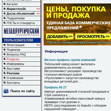
Каталог
Маркетплейс
<<
Доска объявлений
<<
Подшипники
ГОСТы и стандарты
ПОЛЬЗОВАТЕЛЯМ
Регистрация
<<
Подписка
Информация
Вопросы FAQ
Разделы
Металл профиль группа компаний
Информеры
Тобольский завод начнет выпускать
домокомплекты на основе ...
Выставки
Металлоинвест расширит производство
Реклама
стальных мелющих шаров
О компании
«Русполимет» запустил производство
кольцевых деталей для ...
Контакты
Профиль 60 27
Поиск по сайту
Импорт длинномерной стальной продукции в
США снизился в ...
Алюминиевый литейно-прессовый завод в
Армавире стал дороже и...
MEPS: расследование по борьбе с обходом
нарушений сокращает ...