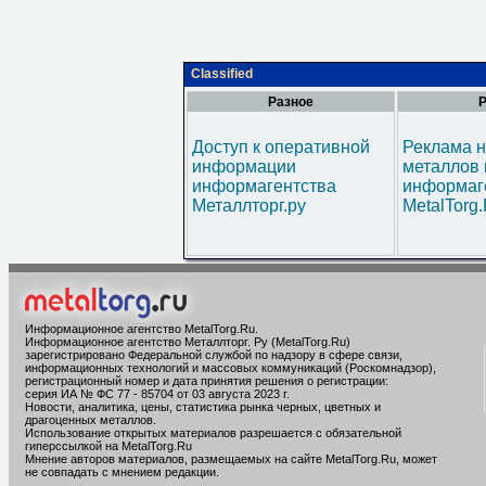
Classified
Разное
Р
Доступ к оперативной
Реклама н
информации
металлов 
информагентства
информаг
Металлторг.ру
MetalTorg
Информационное агентство MetalTorg.Ru
.
Информационное агентство Металлторг. Ру (MetalTorg.Ru)
зарегистрировано Федеральной службой по надзору в сфере связи,
информационных технологий и массовых коммуникаций (Роскомнадзор),
регистрационный номер и дата принятия решения о регистрации:
серия ИА № ФС 77 - 85704 от 03 августа 2023 г.
Новости, аналитика, цены, статистика рынка черных, цветных и
драгоценных металлов.
Использование открытых материалов разрешается с обязательной
гиперссылкой на MetalTorg.Ru
Мнение авторов материалов, размещаемых на сайте MetalTorg.Ru, может
не совпадать с мнением редакции.