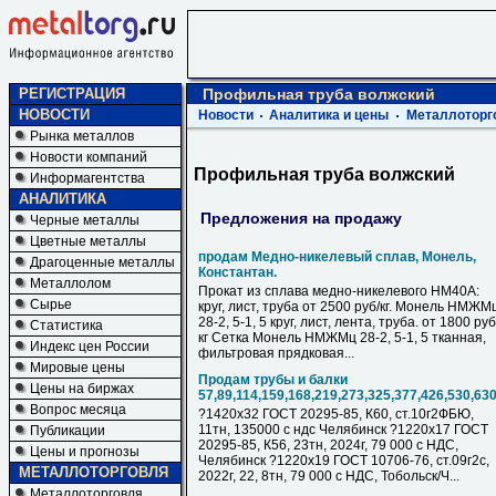
РЕГИСТРАЦИЯ
Профильная труба волжский
НОВОСТИ
Новости
Аналитика и цены
Металлоторг
Рынка металлов
Новости компаний
Профильная труба волжский
Информагентства
АНАЛИТИКА
Предложения на продажу
Черные металлы
Цветные металлы
продам Медно-никелевый сплав, Монель,
Драгоценные металлы
Константан.
Металлолом
Прокат из сплава медно-никелевого НМ40А:
Сырье
круг, лист, труба от 2500 руб/кг. Монель НМЖМ
28-2, 5-1, 5 круг, лист, лента, труба. от 1800 руб
Статистика
кг Сетка Монель НМЖМц 28-2, 5-1, 5 тканная,
Индекс цен России
фильтровая прядковая...
Мировые цены
Продам трубы и балки
Цены на биржах
57,89,114,159,168,219,273,325,377,426,530,63
Вопрос месяца
?1420х32 ГОСТ 20295-85, К60, ст.10г2ФБЮ,
11тн, 135000 с ндс Челябинск ?1220х17 ГОСТ
Публикации
20295-85, К56, 23тн, 2024г, 79 000 с НДC,
Цены и прогнозы
Челябинск ?1220х19 ГОСТ 10706-76, ст.09г2с,
МЕТАЛЛОТОРГОВЛЯ
2022г, 22, 8тн, 79 000 с НДC, Тобольск/Ч...
Металлоторговля