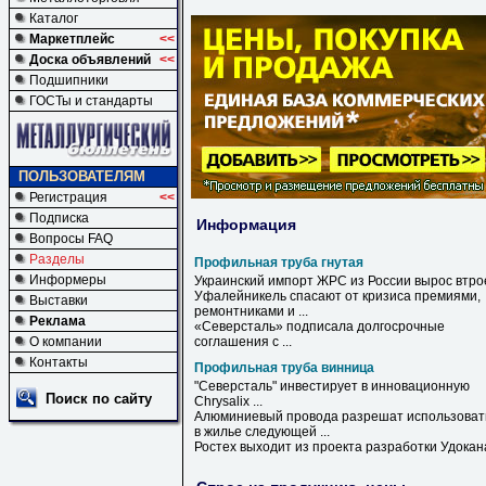
Каталог
Маркетплейс
<<
Доска объявлений
<<
Подшипники
ГОСТы и стандарты
ПОЛЬЗОВАТЕЛЯМ
Регистрация
<<
Подписка
Информация
Вопросы FAQ
Разделы
Профильная труба гнутая
Информеры
Украинский импорт ЖРС из России вырос втро
Уфалейникель спасают от кризиса премиями,
Выставки
ремонтниками и ...
Реклама
«Северсталь» подписала долгосрочные
О компании
соглашения с ...
Контакты
Профильная труба винница
"Северсталь" инвестирует в инновационную
Поиск по сайту
Chrysalix ...
Алюминиевый провода разрешат использоват
в жилье следующей ...
Ростех выходит из проекта разработки Удокан