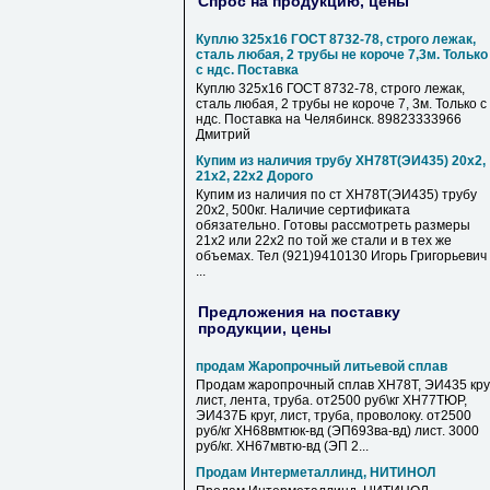
Спрос на продукцию, цены
Куплю 325х16 ГОСТ 8732-78, строго лежак,
сталь любая, 2 трубы не короче 7,3м. Только
с ндс. Поставка
Куплю 325х16 ГОСТ 8732-78, строго лежак,
сталь любая, 2 трубы не короче 7, 3м. Только с
ндс. Поставка на Челябинск. 89823333966
Дмитрий
Купим из наличия трубу ХН78Т(ЭИ435) 20х2,
21х2, 22х2 Дорого
Купим из наличия по ст ХН78Т(ЭИ435) трубу
20х2, 500кг. Наличие сертификата
обязательно. Готовы рассмотреть размеры
21х2 или 22х2 по той же стали и в тех же
объемах. Тел (921)9410130 Игорь Григорьевич
...
Предложения на поставку
продукции, цены
продам Жаропрочный литьевой сплав
Продам жаропрочный сплав ХН78Т, ЭИ435 круг
лист, лента, труба. от2500 руб\кг ХН77ТЮР,
ЭИ437Б круг, лист, труба, проволоку. от2500
руб/кг ХН68вмтюк-вд (ЭП693ва-вд) лист. 3000
руб/кг. ХН67мвтю-вд (ЭП 2...
Продам Интерметаллинд, НИТИНОЛ