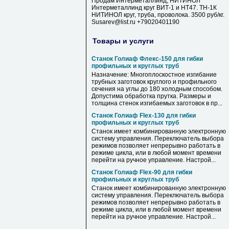
Продам Интерметаллинд, НИТИНОЛ
Интерметаллинд круг ВИТ-1 и НТ47. ТН-1К
НИТИНОЛ круг, труба, проволока. 3500 руб/кг.
Susarev@list.ru +79020401190
Товары и услуги
Станок Голиаф Флекс-150 для гибки
профильных и круглых труб
Назначение: Многоплоскостное изгибание
трубных заготовок круглого и профильного
сечения на углы до 180 холодным способом.
Допустима обработка прутка. Размеры и
толщина стенок изгибаемых заготовок в пр...
Станок Голиаф Flex-130 для гибки
профильных и круглых труб
Станок имеет комбинированную электронную
систему управления. Переключатель выбора
режимов позволяет непрерывно работать в
режиме цикла, или в любой момент времени
перейти на ручное управление. Настрой...
Станок Голиаф Flex-90 для гибки
профильных и круглых труб
Станок имеет комбинированную электронную
систему управления. Переключатель выбора
режимов позволяет непрерывно работать в
режиме цикла, или в любой момент времени
перейти на ручное управление. Настрой...