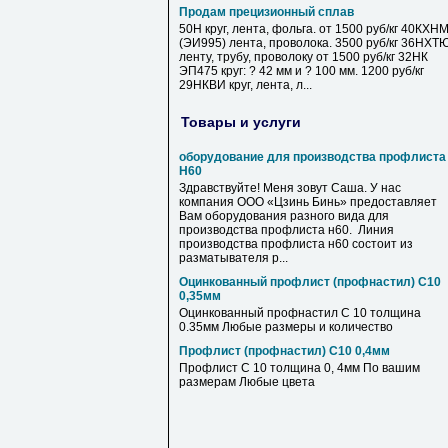
Продам прецизионный сплав
50Н круг, лента, фольга. от 1500 руб/кг 40КХН
(ЭИ995) лента, проволока. 3500 руб/кг 36НХТ
ленту, трубу, проволоку от 1500 руб/кг 32НК
ЭП475 круг: ? 42 мм и ? 100 мм. 1200 руб/кг
29НКВИ круг, лента, л...
Товары и услуги
оборудование для производства профлиста
Н60
Здравствуйте! Меня зовут Саша. У нас
компания ООО «Цзинь Бинь» предоставляет
Вам оборудования разного вида для
производства профлиста н60. Линия
производства профлиста н60 состоит из
разматывателя р...
Оцинкованный профлист (профнастил) С10
0,35мм
Оцинкованный профнастил С 10 толщина
0.35мм Любые размеры и количество
Профлист (профнастил) С10 0,4мм
Профлист С 10 толщина 0, 4мм По вашим
размерам Любые цвета