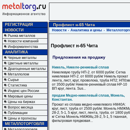
РЕГИСТРАЦИЯ
Профлист н-65 Чита
НОВОСТИ
Новости
Аналитика и цены
Металлоторг
Рынка металлов
Новости компаний
Профлист н-65 Чита
Информагентства
АНАЛИТИКА
Предложения на продажу
Черные металлы
Цветные металлы
Никель, Никеле-рениевый сплав
Драгоценные металлы
Никелевую трубу НП-2. от 6000 руб/кг. Сетка
Металлолом
никелевая НП-2. от 6000 руб/кг Никель прокат
Сырье
лента, лист, круг, проволока, труба НП2; НП0э
от 3500 руб/кг Никеле-рениевый сплав НР-10
Статистика
ВП круг, лента. Sus...
Индекс цен России
продам Медно-никелевый сплав, Монель,
Мировые цены
Константан.
Цены на биржах
Прокат из сплава медно-никелевого НМ40А:
Вопрос месяца
круг, лист, труба от 2500 руб/кг. Монель НМЖМ
28-2, 5-1, 5 круг, лист, лента, труба. от 1800 руб
Публикации
кг Сетка Монель НМЖМц 28-2, 5-1, 5 тканная,
Цены и прогнозы
фильтровая прядковая...
МЕТАЛЛОТОРГОВЛЯ
Металлоторговля