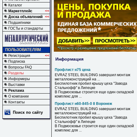
Каталог
Маркетплейс
<<
Доска объявлений
<<
Подшипники
ГОСТы и стандарты
ПОЛЬЗОВАТЕЛЯМ
Регистрация
<<
Информация
Подписка
Вопросы FAQ
Профлист н75 цена
Разделы
EVRAZ STEEL BUILDING завершил монтаж
Информеры
металлоконструкций на ...
Беспилотник пробил крышу цеха "Завода
Выставки
Стальнофф" в Липецке
Реклама
В Подмосковье строится еще один складской
О компании
комплекс для ...
Контакты
Профлист н60-845-0 8 Воронеж
EVRAZ STEEL BUILDING завершил монтаж
Поиск по сайту
металлоконструкций на ...
Беспилотник пробил крышу цеха "Завода
Стальнофф" в Липецке
В Подмосковье строится еще один складской
комплекс для ...