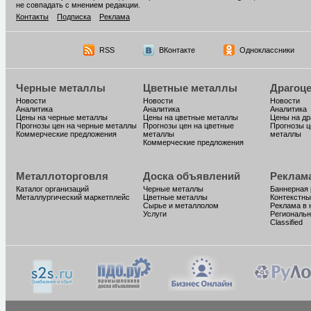
не совпадать с мнением редакции.
Контакты
Подписка
Реклама
RSS
ВКонтакте
Одноклассники
Черные металлы
Цветные металлы
Драгоц
Новости
Новости
Новости
Аналитика
Аналитика
Аналитика
Цены на черные металлы
Цены на цветные металлы
Цены на д
Прогнозы цен на черные металлы
Прогнозы цен на цветные
Прогнозы ц
Коммерческие предложения
металлы
металлы
Коммерческие предложения
Металлоторговля
Доска объявлений
Реклам
Каталог организаций
Черные металлы
Баннерная
Металлургический маркетплейс
Цветные металлы
Контекстны
Сырье и металлолом
Реклама в 
Услуги
Региональн
Classified