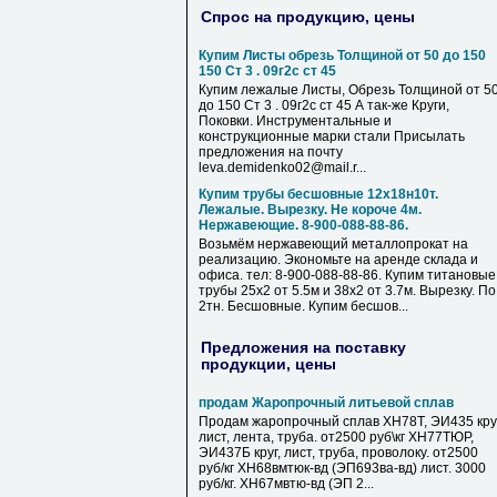
Спрос на продукцию, цены
Купим Листы обрезь Толщиной от 50 до 150
150 Ст 3 . 09г2с ст 45
Купим лежалые Листы, Обрезь Толщиной от 5
до 150 Ст 3 . 09г2с ст 45 А так-же Круги,
Поковки. Инструментальные и
конструкционные марки стали Присылать
предложения на почту
leva.demidenko02@mail.r...
Купим трубы бесшовные 12х18н10т.
Лежалые. Вырезку. Не короче 4м.
Нержавеющие. 8-900-088-88-86.
Возьмём нержавеющий металлопрокат на
реализацию. Экономьте на аренде склада и
офиса. тел: 8-900-088-88-86. Купим титановые
трубы 25х2 от 5.5м и 38х2 от 3.7м. Вырезку. По
2тн. Бесшовные. Купим бесшов...
Предложения на поставку
продукции, цены
продам Жаропрочный литьевой сплав
Продам жаропрочный сплав ХН78Т, ЭИ435 круг
лист, лента, труба. от2500 руб\кг ХН77ТЮР,
ЭИ437Б круг, лист, труба, проволоку. от2500
руб/кг ХН68вмтюк-вд (ЭП693ва-вд) лист. 3000
руб/кг. ХН67мвтю-вд (ЭП 2...