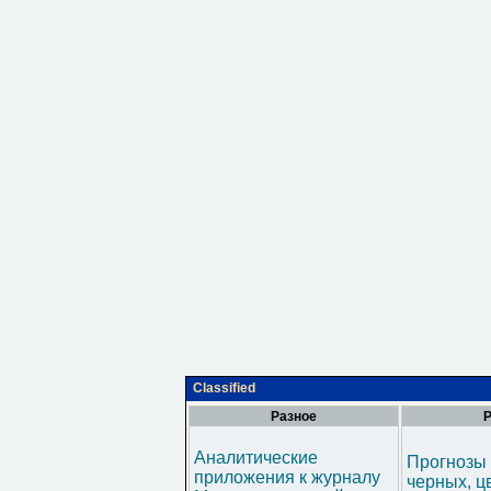
Classified
Разное
Р
Аналитические
Прогнозы 
приложения к журналу
черных, ц