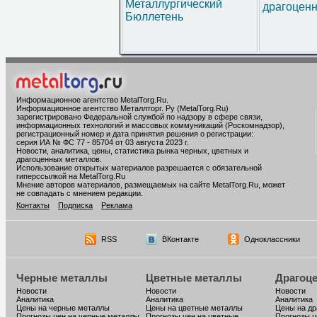
Металлургический
драгоценн
Бюллетень
Информационное агентство MetalTorg.Ru
.
Информационное агентство Металлторг. Ру (MetalTorg.Ru)
зарегистрировано Федеральной службой по надзору в сфере связи,
информационных технологий и массовых коммуникаций (Роскомнадзор),
регистрационный номер и дата принятия решения о регистрации:
серия ИА № ФС 77 - 85704 от 03 августа 2023 г.
Новости, аналитика, цены, статистика рынка черных, цветных и
драгоценных металлов.
Использование открытых материалов разрешается с обязательной
гиперссылкой на MetalTorg.Ru
Мнение авторов материалов, размещаемых на сайте MetalTorg.Ru, может
не совпадать с мнением редакции.
Контакты
Подписка
Реклама
RSS
ВКонтакте
Одноклассники
Черные металлы
Цветные металлы
Драгоц
Новости
Новости
Новости
Аналитика
Аналитика
Аналитика
Цены на черные металлы
Цены на цветные металлы
Цены на д
Прогнозы цен на черные металлы
Прогнозы цен на цветные
Прогнозы ц