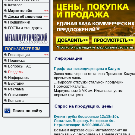
Каталог
Маркетплейс
<<
Доска объявлений
<<
Подшипники
ГОСТы и стандарты
ПОЛЬЗОВАТЕЛЯМ
Регистрация
<<
Информация
Подписка
Вопросы FAQ
Профлист некондиция цена в Калуге
Разделы
Завоз лома черных металлов Промсорт-
Калуг
Информеры
превысил лишь...
... выросли отгрузки стальной продукции
Выставки
Промсорт-
Калуга
...
Реклама
Мариупольский МК им. Ильича запустил
О компании
первые три цеха
Контакты
Спрос на продукцию, цены
Поиск по сайту
Купим трубы бесшовные 12х18н10т.
Лежалые. Вырезку. Не короче 4м.
Нержавеющие. 8-900-088-88-86.
Возьмём нержавеющий металлопрокат на
реализацию. Экономьте на аренде склада и