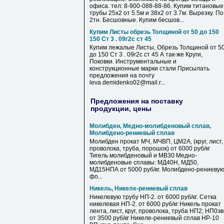
офиса. тел: 8-900-088-88-86. Купим титановые
трубы 25х2 от 5.5м и 38х2 от 3.7м. Вырезку. По
2тн. Бесшовные. Купим бесшов...
Купим Листы обрезь Толщиной от 50 до 150
150 Ст 3 . 09г2с ст 45
Купим лежалые Листы, Обрезь Толщиной от 5
до 150 Ст 3 . 09г2с ст 45 А так-же Круги,
Поковки. Инструментальные и
конструкционные марки стали Присылать
предложения на почту
leva.demidenko02@mail.r...
Предложения на поставку
продукции, цены
Молибден, Медно-молибденовый сплав,
Молибдено-рениевый сплав
Молибден прокат МЧ, МЧВП, ЦМ2А, (круг, лист,
проволока, труба, порошок) от 6000 руб/кг
Тигель молибденовый и МВ30 Медно-
молибденовые сплавы: МД40Н, МД50,
МД15НПА от 5000 руб/кг. Молибдено-рениеву
фо...
Никель, Никеле-рениевый сплав
Никелевую трубу НП-2. от 6000 руб/кг. Сетка
никелевая НП-2. от 6000 руб/кг Никель прокат
лента, лист, круг, проволока, труба НП2; НП0э
от 3500 руб/кг Никеле-рениевый сплав НР-10