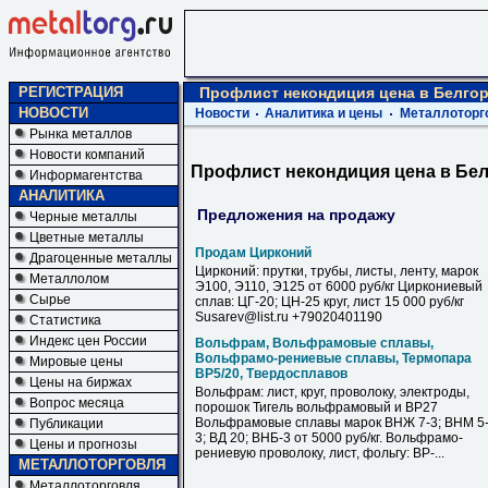
РЕГИСТРАЦИЯ
Профлист некондиция цена в Белго
НОВОСТИ
Новости
Аналитика и цены
Металлоторг
Рынка металлов
Новости компаний
Профлист некондиция цена в Бе
Информагентства
АНАЛИТИКА
Предложения на продажу
Черные металлы
Цветные металлы
Продам Цирконий
Драгоценные металлы
Цирконий: прутки, трубы, листы, ленту, марок
Металлолом
Э100, Э110, Э125 от 6000 руб/кг Циркониевый
Сырье
сплав: ЦГ-20; ЦН-25 круг, лист 15 000 руб/кг
Susarev@list.ru +79020401190
Статистика
Индекс цен России
Вольфрам, Вольфрамовые сплавы,
Вольфрамо-рениевые сплавы, Термопара
Мировые цены
ВР5/20, Твердосплавов
Цены на биржах
Вольфрам: лист, круг, проволоку, электроды,
Вопрос месяца
порошок Тигель вольфрамовый и ВР27
Вольфрамовые сплавы марок ВНЖ 7-3; ВНМ 5
Публикации
3; ВД 20; ВНБ-3 от 5000 руб/кг. Вольфрамо-
Цены и прогнозы
рениевую проволоку, лист, фольгу: ВР-...
МЕТАЛЛОТОРГОВЛЯ
Металлоторговля