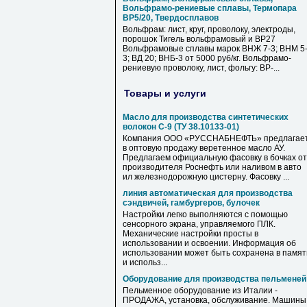
Вольфрамо-рениевые сплавы, Термопара
ВР5/20, Твердосплавов
Вольфрам: лист, круг, проволоку, электроды,
порошок Тигель вольфрамовый и ВР27
Вольфрамовые сплавы марок ВНЖ 7-3; ВНМ 5
3; ВД 20; ВНБ-3 от 5000 руб/кг. Вольфрамо-
рениевую проволоку, лист, фольгу: ВР-...
Товары и услуги
Масло для производства синтетических
волокон С-9 (ТУ 38.10133-01)
Компания ООО «РУССНАБНЕФТЬ» предлагае
в оптовую продажу веретенное масло АУ.
Предлагаем официальную фасовку в бочках от
производителя Роснефть или наливом в авто
ил железнодорожную цистерну. Фасовку ...
линия автоматическая для производства
сэндвичей, гамбургеров, булочек
Настройки легко выполняются с помощью
сенсорного экрана, управляемого ПЛК.
Механические настройки просты в
использовании и освоении. Информация об
использовании может быть сохранена в памят
и использ...
Оборудование для производства пельменей
Пельменное оборудование из Италии -
ПРОДАЖА, установка, обслуживание. Машины