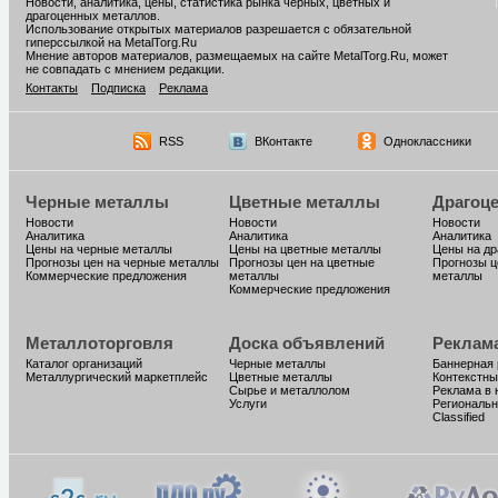
Новости, аналитика, цены, статистика рынка черных, цветных и
драгоценных металлов.
Использование открытых материалов разрешается с обязательной
гиперссылкой на MetalTorg.Ru
Мнение авторов материалов, размещаемых на сайте MetalTorg.Ru, может
не совпадать с мнением редакции.
Контакты
Подписка
Реклама
RSS
ВКонтакте
Одноклассники
Черные металлы
Цветные металлы
Драгоц
Новости
Новости
Новости
Аналитика
Аналитика
Аналитика
Цены на черные металлы
Цены на цветные металлы
Цены на д
Прогнозы цен на черные металлы
Прогнозы цен на цветные
Прогнозы ц
Коммерческие предложения
металлы
металлы
Коммерческие предложения
Металлоторговля
Доска объявлений
Реклам
Каталог организаций
Черные металлы
Баннерная
Металлургический маркетплейс
Цветные металлы
Контекстны
Сырье и металлолом
Реклама в 
Услуги
Региональн
Classified