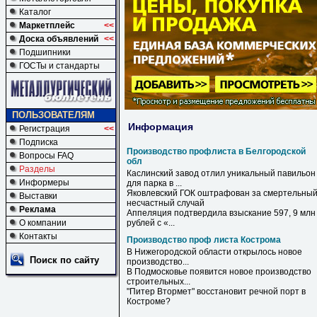
Каталог
Маркетплейс
<<
Доска объявлений
<<
Подшипники
ГОСТы и стандарты
ПОЛЬЗОВАТЕЛЯМ
Информация
Регистрация
<<
Подписка
Производство профлиста в Белгородской
Вопросы FAQ
обл
Разделы
Каслинский завод отлил уникальный павильон
Информеры
для парка
в
...
Яковлевский ГОК оштрафован за смертельны
Выставки
несчастный случай
Реклама
Аппеляция подтвердила взыскание 597, 9 млн
О компании
рублей с «...
Контакты
Производство проф листа Кострома
В Нижегородской области открылось новое
Поиск по сайту
производство
...
В Подмосковье появится новое
производство
строительных...
"Питер Втормет" восстановит речной порт в
Костроме
?