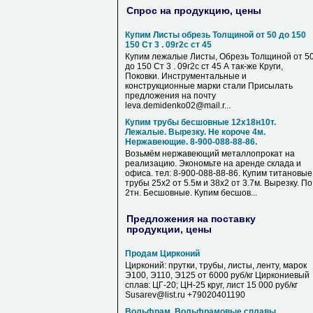
Спрос на продукцию, цены
Купим Листы обрезь Толщиной от 50 до 150
150 Ст 3 . 09г2с ст 45
Купим лежалые Листы, Обрезь Толщиной от 5
до 150 Ст 3 . 09г2с ст 45 А так-же Круги,
Поковки. Инструментальные и
конструкционные марки стали Присылать
предложения на почту
leva.demidenko02@mail.r...
Купим трубы бесшовные 12х18н10т.
Лежалые. Вырезку. Не короче 4м.
Нержавеющие. 8-900-088-88-86.
Возьмём нержавеющий металлопрокат на
реализацию. Экономьте на аренде склада и
офиса. тел: 8-900-088-88-86. Купим титановые
трубы 25х2 от 5.5м и 38х2 от 3.7м. Вырезку. По
2тн. Бесшовные. Купим бесшов...
Предложения на поставку
продукции, цены
Продам Цирконий
Цирконий: прутки, трубы, листы, ленту, марок
Э100, Э110, Э125 от 6000 руб/кг Циркониевый
сплав: ЦГ-20; ЦН-25 круг, лист 15 000 руб/кг
Susarev@list.ru +79020401190
Вольфрам, Вольфрамовые сплавы,