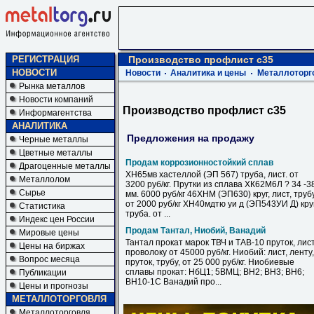
РЕГИСТРАЦИЯ
Производство профлист с35
НОВОСТИ
Новости
Аналитика и цены
Металлоторг
Рынка металлов
Новости компаний
Производство профлист с35
Информагентства
АНАЛИТИКА
Предложения на продажу
Черные металлы
Цветные металлы
Продам коррозионностойкий сплав
Драгоценные металлы
ХН65мв хастеллой (ЭП 567) труба, лист. от
Металлолом
3200 руб/кг. Прутки из сплава ХК62М6Л ? 34 -3
Сырье
мм. 6000 руб/кг 46ХНМ (ЭП630) круг, лист, труб
от 2000 руб/кг ХН40мдтю уи д (ЭП543УИ Д) круг
Статистика
труба. от ...
Индекс цен России
Продам Тантал, Ниобий, Ванадий
Мировые цены
Тантал прокат марок ТВЧ и ТАВ-10 пруток, лист
Цены на биржах
проволоку от 45000 руб/кг. Ниобий: лист, ленту,
Вопрос месяца
пруток, трубу, от 25 000 руб/кг. Ниобиевые
сплавы прокат: НбЦ1; 5ВМЦ; ВН2; ВН3; ВН6;
Публикации
ВН10-1С Ванадий про...
Цены и прогнозы
МЕТАЛЛОТОРГОВЛЯ
Металлоторговля