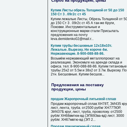
Спрос на продукцию, цены
Купим Листы обрезь Толщиной от 50 до 150
150 Ст 3 . 09г2с ст 45
Купим лежалые Листы, Обрезь Толщиной от 5
до 150 Ст 3 . 09г2с ст 45 А так-же Круги,
Поковки. Инструментальные и
конструкционные марки стали Присылать
предложения на почту
leva.demidenko02@mail.r...
Купим трубы бесшовные 12х18н10т.
Лежалые. Вырезку. Не короче 4м.
Нержавеющие. 8-900-088-88-86.
Возьмём нержавеющий металлопрокат на
реализацию. Экономьте на аренде склада и
офиса. тел: 8-900-088-88-86. Купим титановые
трубы 25х2 от 5.5м и 38х2 от 3.7м. Вырезку. По
2тн. Бесшовные. Купим бесшов...
Предложения на поставку
продукции, цены
продам Жаропрочный литьевой сплав
Продам жаропрочный сплав ХН78Т, ЭИ435 круг
лист, лента, труба. от2500 руб\кг ХН77ТЮР,
ЭИ437Б круг, лист, труба, проволоку. от2500
руб/кг ХН68вмтюк-вд (ЭП693ва-вд) лист. 3000
руб/кг. ХН67мвтю-вд (ЭП 2...
Продам прецизионный сплав