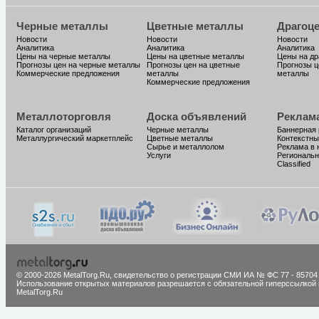
Черные металлы
Цветные металлы
Драгоц
Новости
Новости
Новости
Аналитика
Аналитика
Аналитика
Цены на черные металлы
Цены на цветные металлы
Цены на д
Прогнозы цен на черные металлы
Прогнозы цен на цветные
Прогнозы ц
Коммерческие предложения
металлы
металлы
Коммерческие предложения
Металлоторговля
Доска объявлений
Реклам
Каталог организаций
Черные металлы
Баннерная
Металлургический маркетплейс
Цветные металлы
Контекстны
Сырье и металлолом
Реклама в 
Услуги
Региональн
Classified
© 2000-2026 MetalTorg.Ru,
cвидетельство о регистрации СМИ ИА № ФС 77 - 85704
Использование открытых материалов разрешается с обязательной гиперссылкой 
MetalTorg.Ru