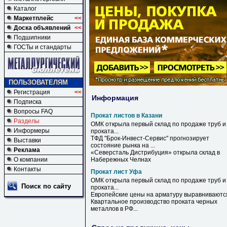
Каталог
Маркетплейс
<<
Доска объявлений
<<
Подшипники
ГОСТы и стандарты
ПОЛЬЗОВАТЕЛЯМ
Регистрация
<<
Информация
Подписка
Вопросы FAQ
Прокат листов в Казани
Разделы
ОМК открыла первый склад по продаже труб и
Информеры
проката
...
ТФД "Брок-Инвест-Сервис" прогнозирует
Выставки
состояние рынка на ...
Реклама
«Северсталь Дистрибуция» открыла склад
в
О компании
Набережных Челнах
Контакты
Прокат лист Уфа
ОМК открыла первый склад по продаже труб и
Поиск по сайту
проката
...
Европейские цены на арматуру выравниваютс
Квартальное производство
проката
черных
металлов в РФ...