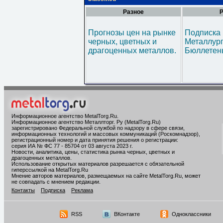
Разное
Р
Прогнозы цен на рынке
Подписка 
черных, цветных и
Металлур
драгоценных металлов.
Бюллетен
Информационное агентство MetalTorg.Ru
.
Информационное агентство Металлторг. Ру (MetalTorg.Ru)
зарегистрировано Федеральной службой по надзору в сфере связи,
информационных технологий и массовых коммуникаций (Роскомнадзор),
регистрационный номер и дата принятия решения о регистрации:
серия ИА № ФС 77 - 85704 от 03 августа 2023 г.
Новости, аналитика, цены, статистика рынка черных, цветных и
драгоценных металлов.
Использование открытых материалов разрешается с обязательной
гиперссылкой на MetalTorg.Ru
Мнение авторов материалов, размещаемых на сайте MetalTorg.Ru, может
не совпадать с мнением редакции.
Контакты
Подписка
Реклама
RSS
ВКонтакте
Одноклассники