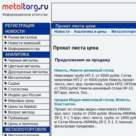
РЕГИСТРАЦИЯ
Прокат листа цена
НОВОСТИ
Новости
Аналитика и цены
Металлоторг
Рынка металлов
Новости компаний
Прокат листа цена
Информагентства
АНАЛИТИКА
Предложения на продажу
Черные металлы
Цветные металлы
Никель, Никеле-рениевый сплав
Драгоценные металлы
Никелевую трубу НП-2. от 6000 руб/кг. Сетка
Металлолом
никелевая НП-2. от 6000 руб/кг Никель прокат
Сырье
лента, лист, круг, проволока, труба НП2; НП0э
от 3500 руб/кг Никеле-рениевый сплав НР-10
Статистика
ВП круг, лента. Sus...
Индекс цен России
продам Медно-никелевый сплав, Монель,
Мировые цены
Константан.
Цены на биржах
Прокат из сплава медно-никелевого НМ40А:
Вопрос месяца
круг, лист, труба от 2500 руб/кг. Монель НМЖМ
28-2, 5-1, 5 круг, лист, лента, труба. от 1800 руб
Публикации
кг Сетка Монель НМЖМц 28-2, 5-1, 5 тканная,
Цены и прогнозы
фильтровая прядковая...
МЕТАЛЛОТОРГОВЛЯ
Металлоторговля