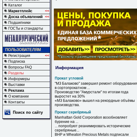
Каталог
Маркетплейс
<<
Доска объявлений
<<
Подшипники
ГОСТы и стандарты
ПОЛЬЗОВАТЕЛЯМ
Регистрация
<<
Подписка
Информация
Вопросы FAQ
Разделы
Прокат угловой
Информеры
"МЗ Балаково" завершил ремонт оборудовани
Выставки
в сортопрокатном ...
Реклама
Производство "Амурстали" по итогам года
О компании
выростет на 30%
«МЗ Балаково» вышел на рекордные объёмы
Контакты
производства.
Поиск по сайту
Прокат серебряный
Manhattan Gold Corporation возобновляет
бурение на ...
... попробуют реанимировать исторические
серебряные
...
BHP и Wheaton Precious Metals подписали