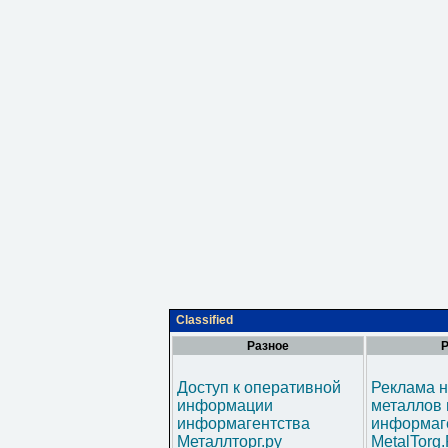
Classified
Разное
Р
Доступ к оперативной
Реклама н
информации
металлов 
информагентства
информаг
Металлторг.ру
MetalTorg