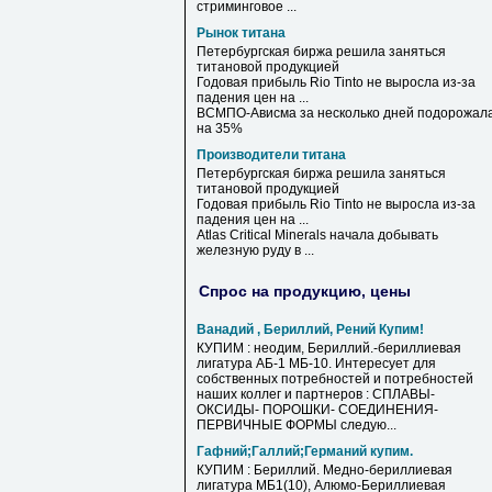
стриминговое ...
Рынок титана
Петербургская биржа решила заняться
титановой продукцией
Годовая прибыль Rio Tinto не выросла из-за
падения цен на ...
ВСМПО-Ависма за несколько дней подорожал
на 35%
Производители титана
Петербургская биржа решила заняться
титановой продукцией
Годовая прибыль Rio Tinto не выросла из-за
падения цен на ...
Atlas Critical Minerals начала добывать
железную руду в ...
Спрос на продукцию, цены
Ванадий , Бериллий, Рений Купим!
КУПИМ : неодим, Бериллий.-бериллиевая
лигатура АБ-1 МБ-10. Интересует для
собственных потребностей и потребностей
наших коллег и партнеров : СПЛАВЫ-
ОКСИДЫ- ПОРОШКИ- СОЕДИНЕНИЯ-
ПЕРВИЧНЫЕ ФОРМЫ следую...
Гафний;Галлий;Германий купим.
КУПИМ : Бериллий. Медно-бериллиевая
лигатура МБ1(10), Алюмо-Бериллиевая