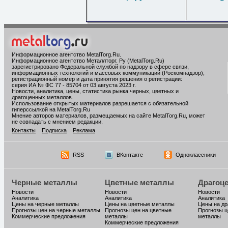
Информационное агентство MetalTorg.Ru
.
Информационное агентство Металлторг. Ру (MetalTorg.Ru)
зарегистрировано Федеральной службой по надзору в сфере связи,
информационных технологий и массовых коммуникаций (Роскомнадзор),
регистрационный номер и дата принятия решения о регистрации:
серия ИА № ФС 77 - 85704 от 03 августа 2023 г.
Новости, аналитика, цены, статистика рынка черных, цветных и
драгоценных металлов.
Использование открытых материалов разрешается с обязательной
гиперссылкой на MetalTorg.Ru
Мнение авторов материалов, размещаемых на сайте MetalTorg.Ru, может
не совпадать с мнением редакции.
Контакты
Подписка
Реклама
RSS
ВКонтакте
Одноклассники
Черные металлы
Цветные металлы
Драгоц
Новости
Новости
Новости
Аналитика
Аналитика
Аналитика
Цены на черные металлы
Цены на цветные металлы
Цены на д
Прогнозы цен на черные металлы
Прогнозы цен на цветные
Прогнозы ц
Коммерческие предложения
металлы
металлы
Коммерческие предложения