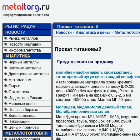
РЕГИСТРАЦИЯ
Прокат титановый
НОВОСТИ
Новости
Аналитика и цены
Металлоторг
Рынка металлов
Новости компаний
Прокат титановый
Информагентства
АНАЛИТИКА
Предложения на продажу
Черные металлы
Цветные металлы
молибден ниобий никель хром марганец
Драгоценные металлы
титан кремний чугун цинк ванадий вольфра
Металлолом
Азатированные материала :хром, кремний,
Сырье
марганец, ванадий цена по запросу ШФС30
цена 40000р без ндс физ/тн (склад Ростов)
Статистика
Графит ГИИ цена на фракцию 0, 2-2, 5 мм
Индекс цен России
составит 40500р с ндс Магний МГ-90 цена...
Мировые цены
Молибден, Медно-молибденовый сплав,
Цены на биржах
Молибдено-рениевый сплав
Вопрос месяца
Молибден прокат МЧ, МЧВП, ЦМ2А, (круг, лист,
проволока, труба, порошок) от 6000 руб/кг
Публикации
Тигель молибденовый и МВ30 Медно-
Цены и прогнозы
молибденовые сплавы: МД40Н, МД50,
МЕТАЛЛОТОРГОВЛЯ
МД15НПА от 5000 руб/кг. Молибдено-рениеву
фо...
Металлоторговля