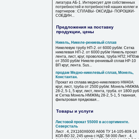
лигатура АБ-1. Интересует для собственных
потребностей и потребностей наших коллег и
партнеров : СПЛАВЫ- ОКСИДЫ- ПОРОШКИ-
СОЕДИН...
Предложения на поставку
продукции, цены
Никель, Никеле-рениевый сплав
Никелевую трубу НП-2. от 6000 руб/кг. Сетка
никелевая НП-2. от 6000 руб/кг Никель прокат
лента, лист, круг, проволока, труба НП2; НП0э
от 3500 руб/кг Никеле-рениевый сплав НР-10
ВП круг, лента. Sus...
продам Медно-никелевый сплав, Монель,
Константан.
Прокат из сплава медно-никелевого НМ40А:
круг, лист, труба от 2500 руб/кг. Монель НМЖМ
28-2, 5-1, 5 круг, лист, лента, труба. от 1800 руб
кг Сетка Монель НМЖМц 28-2, 5-1, 5 тканная,
фильтровая прядковая...
Товары и услуги
Листовой прокат 55000 в ассортименте.
Северсталь
Лист . 4, 2Х1160Х6000 А606 ТУ 14-105-809-14
КОЛ-ВО 32, 245 цена с НДС 58 000 Лист . 4,