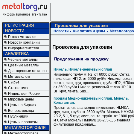
РЕГИСТРАЦИЯ
Проволока для упаковки
НОВОСТИ
Новости
Аналитика и цены
Металлоторг
Рынка металлов
Новости компаний
Проволока для упаковки
Информагентства
АНАЛИТИКА
Предложения на продажу
Черные металлы
Цветные металлы
Никель, Никеле-рениевый сплав
Драгоценные металлы
Никелевую трубу НП-2. от 6000 руб/кг. Сетка
Металлолом
никелевая НП-2. от 6000 руб/кг Никель прокат
Сырье
лента, лист, круг, проволока, труба НП2; НП0э
от 3500 руб/кг Никеле-рениевый сплав НР-10
Статистика
ВП круг, лента. Sus...
Индекс цен России
продам Медно-никелевый сплав, Монель,
Мировые цены
Константан.
Цены на биржах
Прокат из сплава медно-никелевого НМ40А:
Вопрос месяца
круг, лист, труба от 2500 руб/кг. Монель НМЖМ
28-2, 5-1, 5 круг, лист, лента, труба. от 1800 руб
Публикации
кг Сетка Монель НМЖМц 28-2, 5-1, 5 тканная,
Цены и прогнозы
фильтровая прядковая...
МЕТАЛЛОТОРГОВЛЯ
Металлоторговля