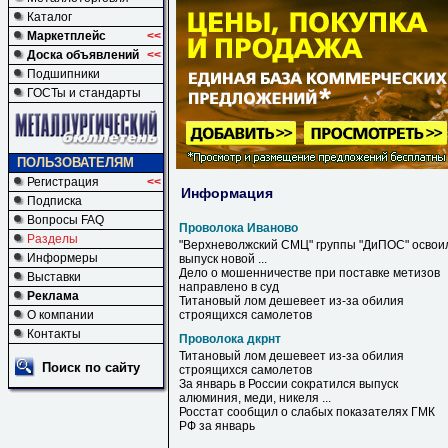
Каталог
Маркетплейс
<<
Доска объявлений
<<
Подшипники
ГОСТы и стандарты
ПОЛЬЗОВАТЕЛЯМ
Регистрация
<<
Информация
Подписка
Вопросы FAQ
Проволока Иваново
Разделы
"Верхневолжский СМЦ" группы "ДиПОС" освои
Информеры
выпуск новой ...
Дело о мошенничестве при поставке метизов
Выставки
направлено в суд
Реклама
Титановый лом дешевеет из-за обилия
О компании
строящихся самолетов
Контакты
Проволока дкрнт
Титановый лом дешевеет из-за обилия
Поиск по сайту
строящихся самолетов
За январь в России сократился выпуск
алюминия, меди, никеля ...
Росстат сообщил о слабых показателях ГМК
РФ за январь