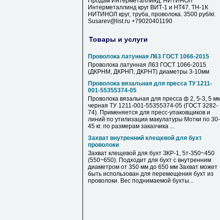
Продам Интерметаллинд, НИТИНОЛ
Интерметаллинд круг ВИТ-1 и НТ47. ТН-1К
НИТИНОЛ круг, труба, проволока. 3500 руб/кг.
Susarev@list.ru +79020401190
Товары и услуги
Проволока латунная Л63 ГОСТ 1066-2015
Проволока латунная Л63 ГОСТ 1066-2015
(ДКРНМ, ДКРНП, ДКРНТ) диаметры 3-10мм
Проволока вязальная для пресса ТУ 1211-
001-55355374-05
Проволока вязальная для пресса ф 2, 5-3, 5 мм
черная ТУ 1211-001-55355374-05 (ГОСТ 3282-
74). Применяется для пресс-упаковщиков и
линий по утилизации макулатуры Мотки по 30-
45 кг. по размерам заказчика ...
Захват внутренний клещевой для бухт
проволоки
Захват клещевой для бухт ЗКР-1, 5т-350~450
(550~650). Подходит для бухт с внутренним
диаметром от 350 мм до 650 мм Захват может
быть использован для перемещения бухт из
проволоки. Вес поднимаемой бухты...