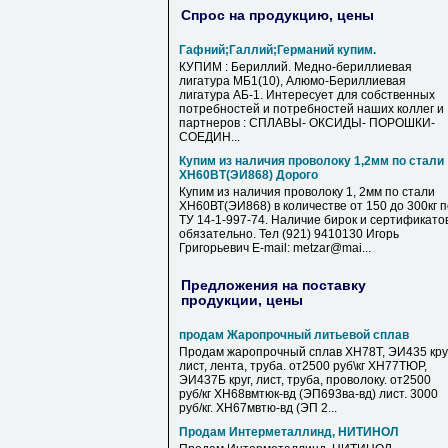
Спрос на продукцию, цены
Гафний;Галлий;Германий купим.
КУПИМ : Бериллий. Медно-бериллиевая
лигатура МБ1(10), Алюмо-Бериллиевая
лигатура АБ-1. Интересует для собственных
потребностей и потребностей наших коллег и
партнеров : СПЛАВЫ- ОКСИДЫ- ПОРОШКИ-
СОЕДИН...
Купим из наличия проволоку 1,2мм по стали
ХН60ВТ(ЭИ868) Дорого
Купим из наличия проволоку 1, 2мм по стали
ХН60ВТ(ЭИ868) в количестве от 150 до 300кг п
ТУ 14-1-997-74. Наличие бирок и сертификато
обязательно. Тел (921) 9410130 Игорь
Григорьевич E-mail: metzar@mai...
Предложения на поставку
продукции, цены
продам Жаропрочный литьевой сплав
Продам жаропрочный сплав ХН78Т, ЭИ435 круг
лист, лента, труба. от2500 руб\кг ХН77ТЮР,
ЭИ437Б круг, лист, труба, проволоку. от2500
руб/кг ХН68вмтюк-вд (ЭП693ва-вд) лист. 3000
руб/кг. ХН67мвтю-вд (ЭП 2...
Продам Интерметаллинд, НИТИНОЛ