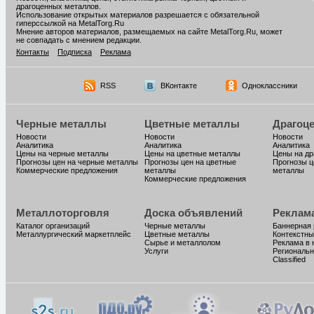
драгоценных металлов.
Использование открытых материалов разрешается с обязательной
гиперссылкой на MetalTorg.Ru
Мнение авторов материалов, размещаемых на сайте MetalTorg.Ru, может
не совпадать с мнением редакции.
Контакты
Подписка
Реклама
RSS
ВКонтакте
Одноклассники
Черные металлы
Цветные металлы
Драгоц
Новости
Новости
Новости
Аналитика
Аналитика
Аналитика
Цены на черные металлы
Цены на цветные металлы
Цены на д
Прогнозы цен на черные металлы
Прогнозы цен на цветные
Прогнозы ц
Коммерческие предложения
металлы
металлы
Коммерческие предложения
Металлоторговля
Доска объявлений
Реклам
Каталог организаций
Черные металлы
Баннерная
Металлургический маркетплейс
Цветные металлы
Контекстны
Сырье и металлолом
Реклама в 
Услуги
Региональн
Classified