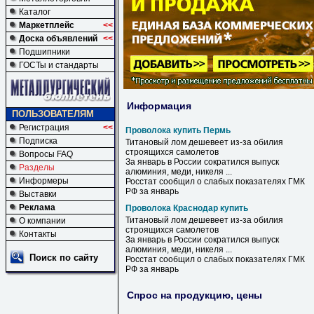
Каталог
Маркетплейс
<<
Доска объявлений
<<
Подшипники
ГОСТы и стандарты
Информация
ПОЛЬЗОВАТЕЛЯМ
Регистрация
<<
Проволока купить Пермь
Подписка
Титановый лом дешевеет из-за обилия
строящихся самолетов
Вопросы FAQ
За январь в России сократился выпуск
Разделы
алюминия, меди, никеля ...
Информеры
Росстат сообщил о слабых показателях ГМК
РФ за январь
Выставки
Реклама
Проволока Краснодар купить
Титановый лом дешевеет из-за обилия
О компании
строящихся самолетов
Контакты
За январь в России сократился выпуск
алюминия, меди, никеля ...
Поиск по сайту
Росстат сообщил о слабых показателях ГМК
РФ за январь
Спрос на продукцию, цены