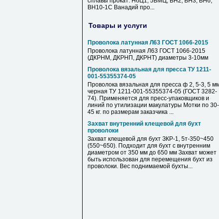
сплавы прокат: НбЦ1; 5ВМЦ; ВН2; ВН3; ВН6;
ВН10-1С Ванадий про...
Товары и услуги
Проволока латунная Л63 ГОСТ 1066-2015
Проволока латунная Л63 ГОСТ 1066-2015
(ДКРНМ, ДКРНП, ДКРНТ) диаметры 3-10мм
Проволока вязальная для пресса ТУ 1211-
001-55355374-05
Проволока вязальная для пресса ф 2, 5-3, 5 мм
черная ТУ 1211-001-55355374-05 (ГОСТ 3282-
74). Применяется для пресс-упаковщиков и
линий по утилизации макулатуры Мотки по 30-
45 кг. по размерам заказчика ...
Захват внутренний клещевой для бухт
проволоки
Захват клещевой для бухт ЗКР-1, 5т-350~450
(550~650). Подходит для бухт с внутренним
диаметром от 350 мм до 650 мм Захват может
быть использован для перемещения бухт из
проволоки. Вес поднимаемой бухты...