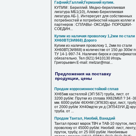
Гафний;Галлий;Германий купим.
КУПИМ : Бериллий. Медно-бериллиевая
лигатура МБ1(10), Алюмо-Бериллиевая
лигатура АБ-1. Интересует для собственных
потребностей и потребностей наших коллег и
партнеров : СПЛАВЫ- ОКСИДЫ- ПОРОШКИ-
СОЕДИН...
Купим из наличия проволоку 1,2мм по стали
ХН60ВТ(ЭИ868) Дорого
Купим из наличия проволоку 1, 2мм по стали
ХН60ВТ(ЭИ868) в количестве от 150 до 300кг п
ТУ 14-1-997-74. Наличие бирок и сертификато
обязательно. Тел (921) 9410130 Игорь
Григорьевич E-mail: metzar@mai...
Предложения на поставку
продукции, цены
Продам коррозионностойкий сплав
ХН65мв хастеллой (ЭП 567) труба, лист. от
3200 руб/кг. Прутки из сплава ХК62М6Л ? 34 -3
мм. 6000 руб/кг 46ХНМ (ЭП630) круг, лист, труб
от 2000 руб/кг ХН40мдтю уи д (ЭП543УИ Д) круг
труба. от ...
Продам Тантал, Ниобий, Ванадий
Тантал прокат марок ТВЧ и ТАВ-10 пруток, лист
проволоку от 45000 руб/кг. Ниобий: лист, ленту,
пруток, трубу, от 25 000 руб/кг. Ниобиевые