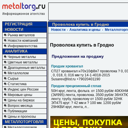
РЕГИСТРАЦИЯ
Проволока купить в Гродно
НОВОСТИ
Новости
Аналитика и цены
Металлоторг
Рынка металлов
Новости компаний
Проволока купить в Гродно
Информагентства
АНАЛИТИКА
Предложения на продажу
Черные металлы
Цветные металлы
Продам хровангал
Драгоценные металлы
СП27 хровангал н70х10ф8я7 проволока ? 0, 0
Металлолом
, 0, 018, 0, 016 мм ту 14-1-4018-2015
Сырье
Susarev@list.ru +79020401190
Статистика
Продам прецизионный сплав
Индекс цен России
50Н круг, лента, фольга. от 1500 руб/кг 40КХН
Мировые цены
(ЭИ995) лента, проволока. 3500 руб/кг 36НХТ
ленту, трубу, проволоку от 1500 руб/кг 32НК
Цены на биржах
ЭП475 круг: ? 42 мм и ? 100 мм. 1200 руб/кг
Вопрос месяца
29НКВИ круг, лента, л...
Публикации
Цены и прогнозы
МЕТАЛЛОТОРГОВЛЯ
Металлоторговля