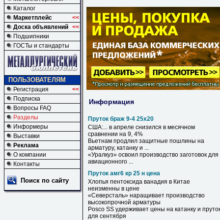
Каталог
Маркетплейс
<<
Доска объявлений
<<
Подшипники
ГОСТы и стандарты
ПОЛЬЗОВАТЕЛЯМ
Регистрация
<<
Подписка
Информация
Вопросы FAQ
Разделы
Пруток браж 9-4 25х20
Информеры
США:... в апреле снизился в месячном
сравнении на
9
,
4
%
Выставки
Вьетнам продлил защитные пошлины на
Реклама
арматуру, катанку и ...
О компании
«Уралкуз» освоил производство заготовок для
авиационного ...
Контакты
Пруток амг6 кр 25 н цена
Поиск по сайту
Хлопья пентоксида ванадия в Китае
неизменны в
цене
«Северсталь» наращивает производство
высокопрочной арматуры
Posco SS удерживает
цены
на катанку и
пруто
для сентября