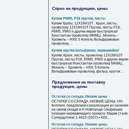
Спрос на продукцию, цены
Купим Р6М5, Р18 прутки, листы
Купим Трубы, 12Х18Н10Т , Круги, листы,
проволоку 12Х18Н10Т Прутки, листы Р18,
Р6М5, Р9К5 и другие марки быстрореза!
Константан проволоку МНМЦ , Монель –
Хромель – НХ9, 5 Копель Вольфрамовую
проволоку, ...
Купим прутки вольфрама, нержавейки!
Купим: Круги, листы, проволоку 12Х18Н10Т
Прутки, листы Р18, Р6М5, Р9К5 и другие марки
быстрореза! Константан проволоку МНМЦ ,
Монель – Хромель – НХ9, 5 Копель
Вольфрамовую проволоку, фольгу, пруток. ...
Предложения на поставку
продукции, цены
Остатки со склада. Низкие цены
ОСТАТКИ СО СКЛАДА. НИЗКИЕ ЦЕНЫ. НН.
Коллеги, предлагаем к реализации из наличия
на своем складе в Н.Новгороде следующие
позиции нержавеющего проката: Марки стали: 
Супердуплекс 1.4410 (2507) • AISI...
Остатки со склада. Низкие цены