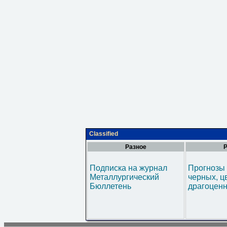
Classified
Разное
Р
Подписка на журнал
Прогнозы 
Металлургический
черных, ц
Бюллетень
драгоценн