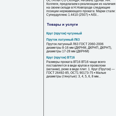
ОСТАТКИ СО СКЛАДА. НИЗКИЕ ЦЕНЫ. НН.
Коллеги, предлагаем к реализации из наличия
на своем складе в Н.Новгороде следующие
позиции нержавеющего проката: Марки стали: 
Супердуплекс 1.4410 (2507) • AISI...
Товары и услуги
Круг (пруток) чугунный
Пруток латунный Л63
Пруток латунный Л63 ГОСТ 2060-2006
диаметры 8-16 мм (ДКРНМ, ДКРНП, ДКРНТ),
диаметры 17-28 мм (ДКРНМ)
Круг (пруток) ВТ16
Размеры проката ВТ16 ВТ16 чаще всего
поставляется в виде кругов и проволоки
(катанки), реже в виде плит. 1. Круг (Пруток) —
ГОСТ 26492-85, ОСТ1 90173-75 • Малые
диаметры (тянутые): 3, 4, 5, 6, 8 мм...