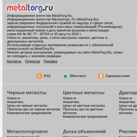
Информационное агентство MetalTorg.Ru
.
Информационное агентство Металлторг. Ру (MetalTorg.Ru)
зарегистрировано Федеральной службой по надзору в сфере связи,
информационных технологий и массовых коммуникаций (Роскомнадзор),
регистрационный номер и дата принятия решения о регистрации:
серия ИА № ФС 77 - 85704 от 03 августа 2023 г.
Новости, аналитика, цены, статистика рынка черных, цветных и
драгоценных металлов.
Использование открытых материалов разрешается с обязательной
гиперссылкой на MetalTorg.Ru
Мнение авторов материалов, размещаемых на сайте MetalTorg.Ru, может
не совпадать с мнением редакции.
Контакты
Подписка
Реклама
RSS
ВКонтакте
Одноклассники
Черные металлы
Цветные металлы
Драгоц
Новости
Новости
Новости
Аналитика
Аналитика
Аналитика
Цены на черные металлы
Цены на цветные металлы
Цены на д
Прогнозы цен на черные металлы
Прогнозы цен на цветные
Прогнозы ц
Коммерческие предложения
металлы
металлы
Коммерческие предложения
Металлоторговля
Доска объявлений
Реклам