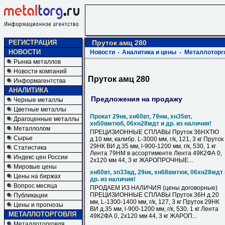
РЕГИСТРАЦИЯ
Пруток амц 280
НОВОСТИ
Новости
Аналитика и цены
Металлоторг
Рынка металлов
Новости компаний
Пруток амц 280
Информагентства
АНАЛИТИКА
Предложения на продажу
Черные металлы
Цветные металлы
Прокат 29нк, хн60вт, 79нм, хн35вт,
Драгоценные металлы
хн50вмтюб, 06хн28мдт и др. из наличия!
Металлолом
ПРЕЦИЗИОННЫЕ СПЛАВЫ Пруток 36НХТЮ
Сырье
д.10 мм, калибр. L-3000 мм, г/к, 121, 3 кг Пруток
29НК ВИ д.35 мм, l-900-1200 мм, г/к, 530, 1 кг
Статистика
Лента 79НМ в ассортименте Лента 49К2ФА 0,
Индекс цен России
2х120 мм 44, 3 кг ЖАРОПРОЧНЫЕ...
Мировые цены
хн60вт, эп33вд, 29нк, хн68вмтюк, 06хн28мдт 
Цены на биржах
др. из наличия!
Вопрос месяца
ПРОДАЕМ ИЗ НАЛИЧИЯ (цены договорные)
ПРЕЦИЗИОННЫЕ СПЛАВЫ Пруток 36Н д.20
Публикации
мм, L-1300-1400 мм, г/к, 127, 3 кг Пруток 29НК
Цены и прогнозы
ВИ д.35 мм, l-900-1200 мм, г/к, 530, 1 кг Лента
МЕТАЛЛОТОРГОВЛЯ
49К2ФА 0, 2х120 мм 44, 3 кг ЖАРОП...
Металлоторговля