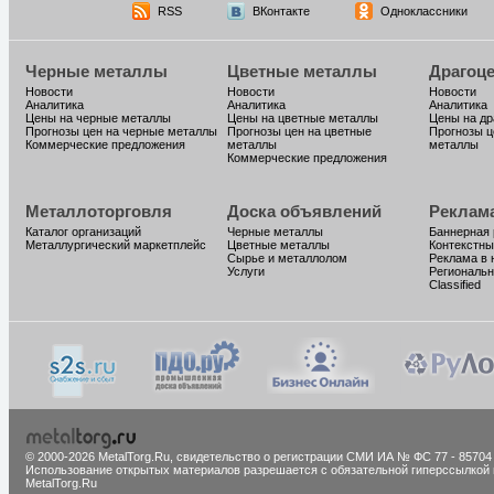
RSS
ВКонтакте
Одноклассники
Черные металлы
Цветные металлы
Драгоц
Новости
Новости
Новости
Аналитика
Аналитика
Аналитика
Цены на черные металлы
Цены на цветные металлы
Цены на д
Прогнозы цен на черные металлы
Прогнозы цен на цветные
Прогнозы ц
Коммерческие предложения
металлы
металлы
Коммерческие предложения
Металлоторговля
Доска объявлений
Реклам
Каталог организаций
Черные металлы
Баннерная
Металлургический маркетплейс
Цветные металлы
Контекстны
Сырье и металлолом
Реклама в 
Услуги
Региональн
Classified
© 2000-2026 MetalTorg.Ru,
cвидетельство о регистрации СМИ ИА № ФС 77 - 85704
Использование открытых материалов разрешается с обязательной гиперссылкой 
MetalTorg.Ru