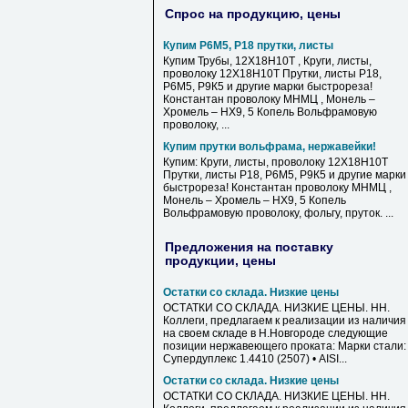
Спрос на продукцию, цены
Купим Р6М5, Р18 прутки, листы
Купим Трубы, 12Х18Н10Т , Круги, листы,
проволоку 12Х18Н10Т Прутки, листы Р18,
Р6М5, Р9К5 и другие марки быстрореза!
Константан проволоку МНМЦ , Монель –
Хромель – НХ9, 5 Копель Вольфрамовую
проволоку, ...
Купим прутки вольфрама, нержавейки!
Купим: Круги, листы, проволоку 12Х18Н10Т
Прутки, листы Р18, Р6М5, Р9К5 и другие марки
быстрореза! Константан проволоку МНМЦ ,
Монель – Хромель – НХ9, 5 Копель
Вольфрамовую проволоку, фольгу, пруток. ...
Предложения на поставку
продукции, цены
Остатки со склада. Низкие цены
ОСТАТКИ СО СКЛАДА. НИЗКИЕ ЦЕНЫ. НН.
Коллеги, предлагаем к реализации из наличия
на своем складе в Н.Новгороде следующие
позиции нержавеющего проката: Марки стали: 
Супердуплекс 1.4410 (2507) • AISI...
Остатки со склада. Низкие цены
ОСТАТКИ СО СКЛАДА. НИЗКИЕ ЦЕНЫ. НН.