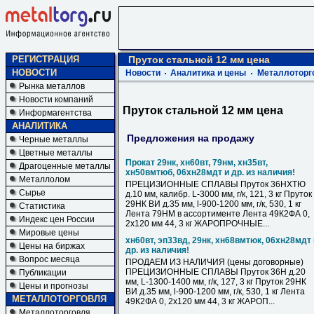
РЕГИСТРАЦИЯ
Пруток стальной 12 мм цена
НОВОСТИ
Новости
Аналитика и цены
Металлоторг
Рынка металлов
Новости компаний
Пруток стальной 12 мм цена
Информагентства
АНАЛИТИКА
Предложения на продажу
Черные металлы
Цветные металлы
Прокат 29нк, хн60вт, 79нм, хн35вт,
Драгоценные металлы
хн50вмтюб, 06хн28мдт и др. из наличия!
Металлолом
ПРЕЦИЗИОННЫЕ СПЛАВЫ Пруток 36НХТЮ
Сырье
д.10 мм, калибр. L-3000 мм, г/к, 121, 3 кг Пруток
29НК ВИ д.35 мм, l-900-1200 мм, г/к, 530, 1 кг
Статистика
Лента 79НМ в ассортименте Лента 49К2ФА 0,
Индекс цен России
2х120 мм 44, 3 кг ЖАРОПРОЧНЫЕ...
Мировые цены
хн60вт, эп33вд, 29нк, хн68вмтюк, 06хн28мдт 
Цены на биржах
др. из наличия!
Вопрос месяца
ПРОДАЕМ ИЗ НАЛИЧИЯ (цены договорные)
ПРЕЦИЗИОННЫЕ СПЛАВЫ Пруток 36Н д.20
Публикации
мм, L-1300-1400 мм, г/к, 127, 3 кг Пруток 29НК
Цены и прогнозы
ВИ д.35 мм, l-900-1200 мм, г/к, 530, 1 кг Лента
МЕТАЛЛОТОРГОВЛЯ
49К2ФА 0, 2х120 мм 44, 3 кг ЖАРОП...
Металлоторговля