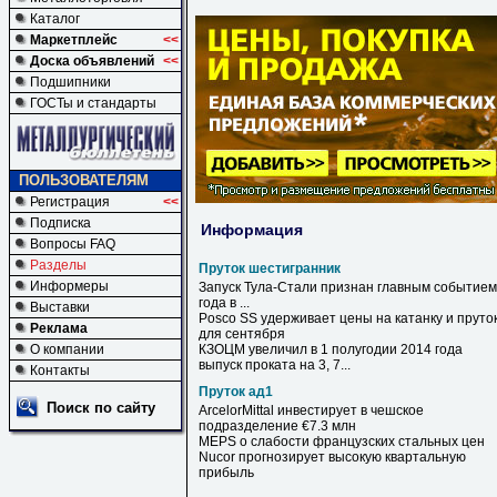
Каталог
Маркетплейс
<<
Доска объявлений
<<
Подшипники
ГОСТы и стандарты
ПОЛЬЗОВАТЕЛЯМ
Регистрация
<<
Подписка
Информация
Вопросы FAQ
Разделы
Пруток шестигранник
Информеры
Запуск Тула-Стали признан главным событием
года в ...
Выставки
Posco SS удерживает цены на катанку и
пруто
Реклама
для сентября
О компании
КЗОЦМ увеличил в 1 полугодии 2014 года
выпуск проката на 3, 7...
Контакты
Пруток ад1
Поиск по сайту
ArcelorMittal инвестирует в чешское
подразделение €7.3 млн
MEPS о слабости французских стальных цен
Nucor прогнозирует высокую квартальную
прибыль