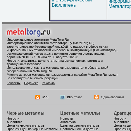
информаг
Бюллетень
Металлтор
Информационное агентство MetalTorg.Ru
.
Информационное агентство Металлторг. Ру (MetalTorg.Ru)
зарегистрировано Федеральной службой по надзору в сфере связи,
информационных технологий и массовых коммуникаций (Роскомнадзор),
регистрационный номер и дата принятия решения о регистрации:
серия ИА № ФС 77 - 85704 от 03 августа 2023 г.
Новости, аналитика, цены, статистика рынка черных, цветных и
драгоценных металлов.
Использование открытых материалов разрешается с обязательной
гиперссылкой на MetalTorg.Ru
Мнение авторов материалов, размещаемых на сайте MetalTorg.Ru, может
не совпадать с мнением редакции.
Контакты
Подписка
Реклама
RSS
ВКонтакте
Одноклассники
Черные металлы
Цветные металлы
Драгоц
Новости
Новости
Новости
Аналитика
Аналитика
Аналитика
Цены на черные металлы
Цены на цветные металлы
Цены на д
Прогнозы цен на черные металлы
Прогнозы цен на цветные
Прогнозы ц