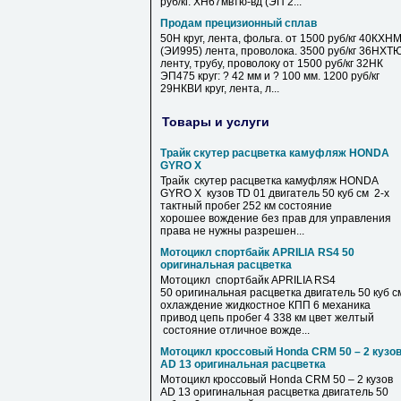
руб/кг. ХН67мвтю-вд (ЭП 2...
Продам прецизионный сплав
50Н круг, лента, фольга. от 1500 руб/кг 40КХН
(ЭИ995) лента, проволока. 3500 руб/кг 36НХТ
ленту, трубу, проволоку от 1500 руб/кг 32НК
ЭП475 круг: ? 42 мм и ? 100 мм. 1200 руб/кг
29НКВИ круг, лента, л...
Товары и услуги
Трайк скутер расцветка камуфляж HONDA
GYRO X
Трайк скутер расцветка камуфляж HONDA
GYRO X кузов TD 01 двигатель 50 куб см 2-х
тактный пробег 252 км состояние
хорошее вождение без прав для управления
права не нужны разрешен...
Мотоцикл спортбайк APRILIA RS4 50
оригинальная расцветка
Мотоцикл спортбайк APRILIA RS4
50 оригинальная расцветка двигатель 50 куб с
охлаждение жидкостное КПП 6 механика
привод цепь пробег 4 338 км цвет желтый
состояние отличное вожде...
Мотоцикл кроссовый Honda CRM 50 – 2 кузо
AD 13 оригинальная расцветка
Мотоцикл кроссовый Honda CRM 50 – 2 кузов
AD 13 оригинальная расцветка двигатель 50