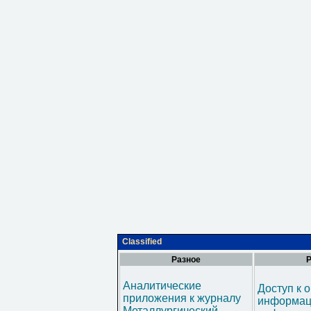
Classified
Разное
Р
Аналитические
Доступ к 
приложения к журналу
информац
Металлургический