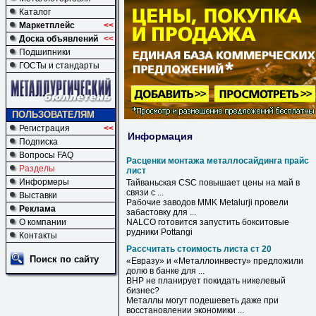
Каталог
Маркетплейс
<<
Доска объявлений
<<
Подшипники
ГОСТы и стандарты
ПОЛЬЗОВАТЕЛЯМ
Регистрация
<<
Информация
Подписка
Вопросы FAQ
Расценки монтажа металлосайдинга прайс
Разделы
лист
Информеры
Тайваньская CSC повышает цены на май в
связи с ...
Выставки
Рабочие заводов MMK Metalurji провели
Реклама
забастовку для ...
О компании
NALCO готовится запустить бокситовые
рудники Pottangi
Контакты
Рассчитать стоимость листа ст 20
Поиск по сайту
«Евразу» и «Металлоинвесту» предложили
долю в банке для ...
BHP не планирует покидать никелевый
бизнес?
Металлы могут подешеветь даже при
восстановлении экономики ...