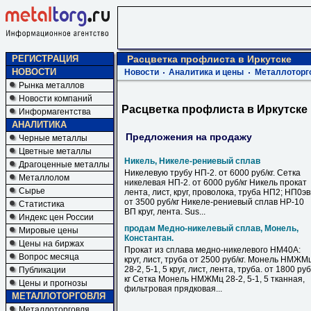
РЕГИСТРАЦИЯ
Расцветка профлиста в Иркутске
НОВОСТИ
Новости
Аналитика и цены
Металлоторг
Рынка металлов
Новости компаний
Расцветка профлиста в Иркутске
Информагентства
АНАЛИТИКА
Предложения на продажу
Черные металлы
Цветные металлы
Никель, Никеле-рениевый сплав
Драгоценные металлы
Никелевую трубу НП-2. от 6000 руб/кг. Сетка
Металлолом
никелевая НП-2. от 6000 руб/кг Никель прокат
Сырье
лента, лист, круг, проволока, труба НП2; НП0э
от 3500 руб/кг Никеле-рениевый сплав НР-10
Статистика
ВП круг, лента. Sus...
Индекс цен России
продам Медно-никелевый сплав, Монель,
Мировые цены
Константан.
Цены на биржах
Прокат из сплава медно-никелевого НМ40А:
Вопрос месяца
круг, лист, труба от 2500 руб/кг. Монель НМЖМ
28-2, 5-1, 5 круг, лист, лента, труба. от 1800 руб
Публикации
кг Сетка Монель НМЖМц 28-2, 5-1, 5 тканная,
Цены и прогнозы
фильтровая прядковая...
МЕТАЛЛОТОРГОВЛЯ
Металлоторговля