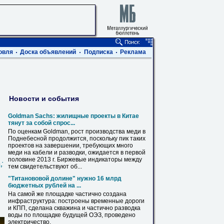
овля
Доска объявлений
Подписка
Реклама
Новости и события
Goldman Sachs: жилищные проекты в Китае
тянут за собой спрос...
По оценкам Goldman, рост производства меди в
Поднебесной продолжится, поскольку пик таких
проектов на завершении, требующих много
меди на кабели и
разводки
, ожидается в первой
половине 2013 г. Биржевые индикаторы между
0,720,820,1020,1220,1420
тем свидетельствуют об...
"Титанововой долине" нужно 16 млрд
бюджетных рублей на ...
На самой же площадке частично создана
инфраструктура: построены временные дороги
и КПП, сделана скважина и частично
разводка
воды по площадке будущей ОЭЗ, проведено
электричество.