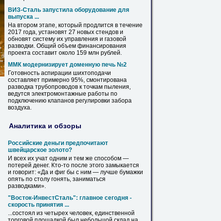
ВИЗ-Сталь запустила оборудование для
выпуска ...
На втором этапе, который продлится в течение
2017 года, установят 27 новых стендов и
обновят систему их управления и газовой
разводки
. Общий объем финансирования
проекта составит около 159 млн рублей.
ММК модернизирует доменную печь №2
Готовность аспирации шихтоподачи
составляет примерно 95%, смонтирована
разводка
трубопроводов к точкам пыления,
ведутся электромонтажные работы по
подключению клапанов регулировки забора
воздуха.
Аналитика и обзоры
Российские деньги предпочитают
швейцарское золото?
И всех их учат одним и тем же способом —
потерей денег. Кто-то после этого замыкается
и говорит: «Да и фиг бы с ним — лучше бумажки
опять по столу гонять, заниматься
разводками
».
"Восток-ИнвестСталь": главное сегодня -
скорость принятия ...
...состоял из четырех человек, единственной
торговой площадкой был небольшой склад на