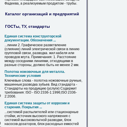
Фадеева, а реализуемым продуктом -
трубы
.
Каталог организаций и предприятий
ГОСТы, ТУ, стандарты
Единая система конструкторской
документации. Обозначения ...
...линии 2. Графическое разветвление
(слияние) линий электрической связи в линию
групповой связи,
разводка
. жил кабеля или
проводов жгута. Примечания: 1. Расстояние
между соседними линиями, отходящими в
разные стороны, должно быть не менее 2 мм.
Полотна ножовочные для металла.
Технические условия
Ключевые слова - полотна ножовочные ручные,
машинные;
разводка
зубьев. Вид стандарта -
Стандарты на продукцию (услуги) Содержит
М
требования: ISO - ISO 2336-1:1996;ISO 2336-
Ю
2:2006.
Единая система защиты от коррозии и
старения. Покрытия ...
...системой распылителей или стационарные
стойки, источник высокого напряжения с
системой высоковольтной
разводки
, блок
8
насосов-дозаторов, блок расходных емкостей