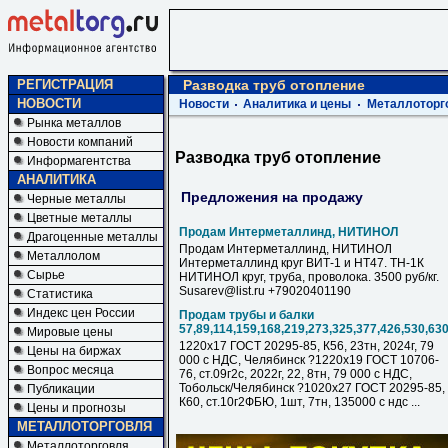
РЕГИСТРАЦИЯ
Разводка труб отопление
НОВОСТИ
Новости
Аналитика и цены
Металлоторг
Рынка металлов
Новости компаний
Разводка труб отопление
Информагентства
АНАЛИТИКА
Предложения на продажу
Черные металлы
Цветные металлы
Продам Интерметаллинд, НИТИНОЛ
Драгоценные металлы
Продам Интерметаллинд, НИТИНОЛ
Металлолом
Интерметаллинд круг ВИТ-1 и НТ47. ТН-1К
Сырье
НИТИНОЛ круг, труба, проволока. 3500 руб/кг.
Susarev@list.ru +79020401190
Статистика
Индекс цен России
Продам трубы и балки
57,89,114,159,168,219,273,325,377,426,530,63
Мировые цены
1220х17 ГОСТ 20295-85, К56, 23тн, 2024г, 79
Цены на биржах
000 с НДC, Челябинск ?1220х19 ГОСТ 10706-
Вопрос месяца
76, ст.09г2с, 2022г, 22, 8тн, 79 000 с НДC,
Тобольск/Челябинск ?1020х27 ГОСТ 20295-85,
Публикации
К60, ст.10г2ФБЮ, 1шт, 7тн, 135000 с ндс ...
Цены и прогнозы
МЕТАЛЛОТОРГОВЛЯ
Металлоторговля