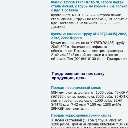
Куплю 325х16 ГОСТ 8732-78, строго лежак,
сталь любая, 2 трубы не короче 7,3м. Только
с ндс. Поставка
Куплю 325х16 ГОСТ 8732-78, строго лежак,
сталь любая, 2 трубы не короче 7, 3м. Только с
ндс. Поставка на Челябинск. 89823333966
Дмитрий
Купим из наличия трубу ХН78Т(ЭИ435) 20х2,
21х2, 22х2 Дорого
Купим из наличия по ст ХН78Т(ЭИ435) трубу
20х2, 500кг. Наличие сертификата
обязательно. Готовы рассмотреть размеры
21х2 или 22х2 по той же стали и в тех же
объемах. Тел (921)9410130 Игорь Григорьевич
...
Предложения на поставку
продукции, цены
Продам прецизионный сплав
50Н круг, лента, фольга. от 1500 руб/кг 40КХН
(ЭИ995) лента, проволока. 3500 руб/кг 36НХТ
ленту, трубу, проволоку от 1500 руб/кг 32НК
ЭП475 круг: ? 42 мм и ? 100 мм. 1200 руб/кг
29НКВИ круг, лента, л...
Продам коррозионностойкий сплав
ХН65мв хастеллой (ЭП 567) труба, лист. от
3200 руб/кг. Прутки из сплава ХК62М6Л ? 34 -3