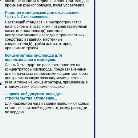
у
лакокрасочного материала и растворителя для
,
промывки краскопроводов, пульт управления.
Изделия медицинские для отсасывания.
Часть 3. Отсасывающие ...
Настоящий стандарт не распространяется
на:а) основные источники питания (вакуумный
насос или компрессор), системы
централизованной
разводки
в транспортных
средствах и зданиях, настенные
соединители;b) трубки для катетеров,
дренажные трубки...
Концентраторы кислорода для
использования в медицине.
Данный стандарт не распространяется на
концентраторы кислорода, предназначенные
для подачи газа несколькими пациентам через
централизованную
разводку
медицинского
газа, а также на концентраторы, применяемые
:
в присутствии воспламеняющихся...
... проектной документации для
строительства.
Отопление
...
Для надземной части здания выполняют схемы
стояков и, при необходимости, схему
разводки
по чердаку.