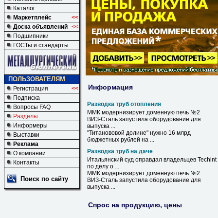
Каталог
Маркетплейс
<<
Доска объявлений
<<
Подшипники
ГОСТы и стандарты
ПОЛЬЗОВАТЕЛЯМ
Информация
Регистрация
<<
Подписка
Разводка труб отопления
Вопросы FAQ
ММК модернизирует доменную печь №2
Разделы
ВИЗ-Сталь запустила оборудование для
Информеры
выпуска ...
"Титанововой долине" нужно 16 млрд
Выставки
бюджетных рублей на ...
Реклама
Разводка труб на даче
О компании
Итальянский суд оправдал владельцев Techint
Контакты
по делу о ...
ММК модернизирует доменную печь №2
Поиск по сайту
ВИЗ-Сталь запустила оборудование для
выпуска ...
Спрос на продукцию, цены