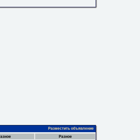
Разместить объявление
азное
Разное