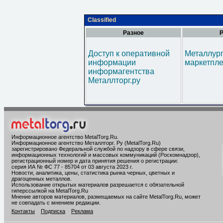
Classified
Разное
Р
Доступ к оперативной
Металлур
информации
маркетпл
информагентства
Металлторг.ру
Информационное агентство MetalTorg.Ru
.
Информационное агентство Металлторг. Ру (MetalTorg.Ru)
зарегистрировано Федеральной службой по надзору в сфере связи,
информационных технологий и массовых коммуникаций (Роскомнадзор),
регистрационный номер и дата принятия решения о регистрации:
серия ИА № ФС 77 - 85704 от 03 августа 2023 г.
Новости, аналитика, цены, статистика рынка черных, цветных и
драгоценных металлов.
Использование открытых материалов разрешается с обязательной
гиперссылкой на MetalTorg.Ru
Мнение авторов материалов, размещаемых на сайте MetalTorg.Ru, может
не совпадать с мнением редакции.
Контакты
Подписка
Реклама