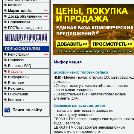
Каталог
Маркетплейс
<<
Доска объявлений
<<
Подшипники
ГОСТы и стандарты
ПОЛЬЗОВАТЕЛЯМ
Регистрация
<<
Подписка
Информация
Вопросы FAQ
Разделы
Боковой износ головки рельса
Информеры
ЧМК «Мечел» начал отгрузку 100 метровых ж/
рельсов
...
Выставки
«Северсталь» увеличила объемы поставок
Реклама
новых видов продукции...
О компании
«Северсталь-метиз» запатентовал новые
элементы для ...
Контакты
Крановые рельсы сортамент
Поиск по сайту
... начала строительство завода по
производству
рельсов
ЕВРАЗ НТМК освоен выпуск еше одного нового
вида швеллера
ЕВРАЗ НТМК разработал инновационную
модель железнодорожного ...