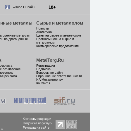
18+
Бизнес Онлайн
енные металлы
Сырье и металлолом
Новости
Аналитика
рагоценные металлы
Цены на сырье и металлолом
ен на драгоценные
Прогнозы цен на сырье и
металлолом
Коммерческие предложения
а
MetalTorg.Ru
 реклама
Регистрация
е объявления
Подписка
новостях
Вопросы по сайту
ая реклама
Ограничение ответственности
ИА Металлторг.ру
Контакты
Контакты редакции
Подписка на услуги
Реклама на сайте
на