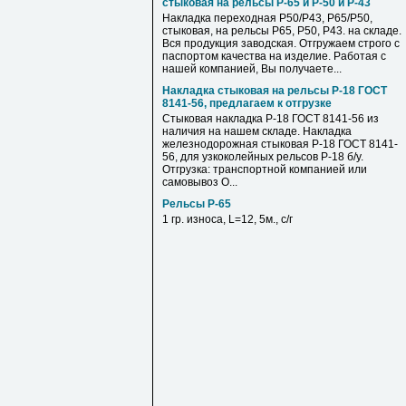
стыковая на рельсы Р-65 и Р-50 и Р-43
Накладка переходная Р50/Р43, Р65/Р50,
стыковая, на рельсы Р65, Р50, Р43. на складе.
Вся продукция заводская. Отгружаем строго с
паспортом качества на изделие. Работая с
нашей компанией, Вы получаете...
Накладка стыковая на рельсы Р-18 ГОСТ
8141-56, предлагаем к отгрузке
Стыковая накладка Р-18 ГОСТ 8141-56 из
наличия на нашем складе. Накладка
железнодорожная стыковая Р-18 ГОСТ 8141-
56, для узкоколейных рельсов Р-18 б/у.
Отгрузка: транспортной компанией или
самовывоз О...
Рельсы Р-65
1 гр. износа, L=12, 5м., с/г