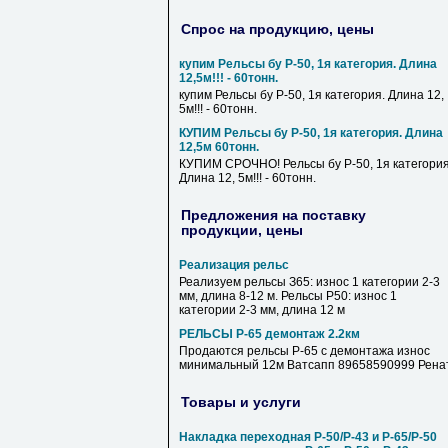
Спрос на продукцию, цены
купим Рельсы бу Р-50, 1я категория. Длина
12,5м!!! - 60тонн.
купим Рельсы бу Р-50, 1я категория. Длина 12,
5м!!! - 60тонн.
КУПИМ Рельсы бу Р-50, 1я категория. Длина
12,5м 60тонн.
КУПИМ СРОЧНО! Рельсы бу Р-50, 1я категория
Длина 12, 5м!!! - 60тонн.
Предложения на поставку
продукции, цены
Реализация рельс
Реализуем рельсы З65: износ 1 категории 2-3
мм, длина 8-12 м. Рельсы Р50: износ 1
категории 2-3 мм, длина 12 м
РЕЛЬСЫ Р-65 демонтаж 2.2км
Продаются рельсы Р-65 с демонтажа износ
минимальный 12м Ватсапп 89658590999 Рена
Товары и услуги
Накладка переходная Р-50/Р-43 и Р-65/Р-50