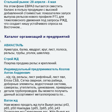
Стальной рынок: 28 апреля - 4 мая
На этом фоне ЕВРАЗ пытается сместить
баланс в пользу продукции с высокой
добавленной стоимостью: показателен запуск
выпуска
рельсов
нового профиля Р71 для
тяжеловесного движения под запросы РЖД,
что создает нишу устойчивого спроса на
Восточном...
Каталог организаций и предприятий
.
АВИАСТАЛЬ
Арматура, балка, квадрат, круг, лист, полоса,
рельсы
, трубы, уголок, швеллер.
Строй ЖД
Покупка продажа
рельс
и креплений.
Индивидуальный предприниматель Козлов
Антон Андреевич
...х/д; г/д,
рельсы
, лист рифлёный, лист пвл,
Егоза СББ, Сетка сварная, сетка рабица,
доборные элементы, водосточная система,
саморезы, утеплитель, цинкование, приварные
детали трубопроводов. Вы можете получить
т
данный ассортимент металлопроката по...
Вагон жд
Нам можно продать жд пути Выкуп
рельс
р43,
р65, р50 Накладка 1р65, 2р65, р50, р43
Подкладки жд Скрепления арс. Жбр Выкуп жд