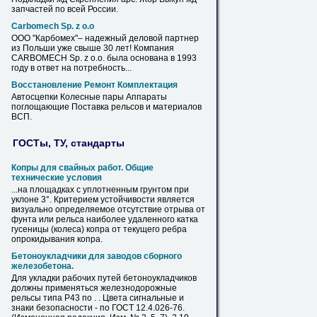
запчастей по всей России.
Carbomech Sp. z o.o
ООО "Карбомех"– надежный деловой партнер
из
Польши
уже свыше 30 лет! Компания
CARBOMECH Sp. z o.o. была основана в 1993
году в ответ на потребность...
Восстановление Ремонт Комплектация
Автосцепки Колесные пары Аппараты
поглощающие Поставка
рельсов
и материалов
ВСП.
ГОСТы, ТУ, стандарты
Копры для свайных работ. Общие
технические условия
...на площадках с уплотненным грунтом при
уклоне 3°. Критерием устойчивости является
визуально определяемое отсутствие отрыва от
фунта или
рельса
наиболее удаленного катка
гусеницы (колеса) копра от текущего ребра
опрокидывания копра.
Бетоноукладчики для заводов сборного
железобетона.
Для укладки рабочих путей бетоноукладчиков
должны применяться железнодорожные
рельсы
типа Р43 по . . Цвета сигнальные и
знаки безопасности - по ГОСТ 12.4.026-76.