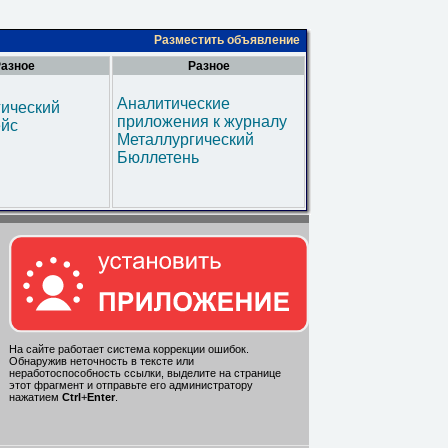
Разместить объявление
азное
Разное
Аналитические
гический
приложения к журналу
ейс
Металлургический
Бюллетень
На сайте работает система коррекции ошибок.
Обнаружив неточность в тексте или
неработоспособность ссылки, выделите на странице
этот фрагмент и отправьте его администратору
нажатием
Ctrl
+
Enter
.