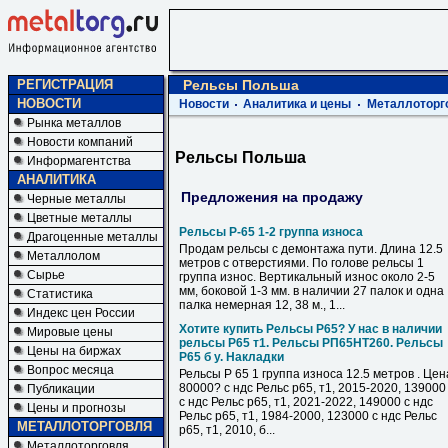
РЕГИСТРАЦИЯ
Рельсы Польша
НОВОСТИ
Новости
Аналитика и цены
Металлоторг
Рынка металлов
Новости компаний
Рельсы Польша
Информагентства
АНАЛИТИКА
Предложения на продажу
Черные металлы
Цветные металлы
Рельсы Р-65 1-2 группа износа
Драгоценные металлы
Продам рельсы с демонтажа пути. Длина 12.5
Металлолом
метров с отверстиями. По голове рельсы 1
Сырье
группа износ. Вертикальный износ около 2-5
мм, боковой 1-3 мм. в наличии 27 палок и одна
Статистика
палка немерная 12, 38 м., 1...
Индекс цен России
Хотите купить Рельсы Р65? У нас в наличии
Мировые цены
рельсы Р65 т1. Рельсы РП65НТ260. Рельсы
Цены на биржах
Р65 б у. Накладки
Вопрос месяца
Рельсы Р 65 1 группа износа 12.5 метров . Цен
80000? с ндс Рельс р65, т1, 2015-2020, 139000
Публикации
с ндс Рельс р65, т1, 2021-2022, 149000 с ндс
Цены и прогнозы
Рельс р65, т1, 1984-2000, 123000 с ндс Рельс
МЕТАЛЛОТОРГОВЛЯ
р65, т1, 2010, б...
Металлоторговля