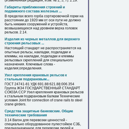
(Измененная редакция, Изм. № 2, 5, 7). 2.19.
Габариты приближения строений и
подвижного состава железных ...
В пределах всего горба сортировочной горки на
расстоянии до 1920 мм от оси пути не должно
быть никаких сооружений и устройств,
возвышающихся над уровнем верха головок
рельсов
. 2.14.
Изделия из черных металлов для верхнего
строения рельсовых ...
Настоящий стандарт не распространяется на
опытные
рельсы
, накладки, подкладки и
клеммы, на накладки, подкладки и клеммы
рельсовых скреплений для специального
назначения. Ключевые слова -
изделия;определения.
Узел крепления крановых
рельсов
к
стальным подкрановым...
ГОСТ 24741-81 УДК 691.88:621.88:006.354
Группа Ж34 ГОСУДАРСТВЕННЫЙ СТАНДАРТ
СОЮЗА ССР Узел крепления крановых
рельсов
к стальным подкрановым балкам Технические
условия Joint for connection of crane rails to steel
crane girders.
Средства защитные банковские. Общие
технические требования
3.14 Вагон для перевозки ценностей -
специально оборудованное пулестойкое СЗБ,
предназначенное для перевозки людей и