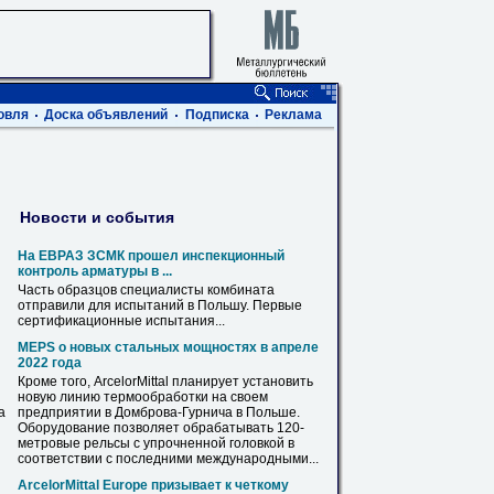
овля
Доска объявлений
Подписка
Реклама
Новости и события
На ЕВРАЗ ЗСМК прошел инспекционный
контроль арматуры в ...
Часть образцов специалисты комбината
отправили для испытаний в
Польшу
. Первые
сертификационные испытания...
MEPS о новых стальных мощностях в апреле
2022 года
Кроме того, ArcelorMittal планирует установить
новую линию термообработки на своем
а
предприятии в Домброва-Гурнича в
Польше
.
Оборудование позволяет обрабатывать 120-
метровые
рельсы
с упрочненной головкой в
соответствии с последними международными...
ArcelorMittal Europe призывает к четкому