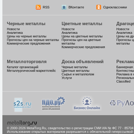
RSS
ВКонтакте
Одноклассники
Черные металлы
Цветные металлы
Драгоц
Новости
Новости
Новости
Аналитика
Аналитика
Аналитика
Цены на черные металлы
Цены на цветные металлы
Цены на д
Прогнозы цен на черные металлы
Прогнозы цен на цветные
Прогнозы ц
Коммерческие предложения
металлы
металлы
Коммерческие предложения
Металлоторговля
Доска объявлений
Реклам
Каталог организаций
Черные металлы
Баннерная
Металлургический маркетплейс
Цветные металлы
Контекстны
Сырье и металлолом
Реклама в 
Услуги
Региональн
Classified
© 2000-2026 MetalTorg.Ru,
cвидетельство о регистрации СМИ ИА № ФС 77 - 85704
Использование открытых материалов разрешается с обязательной гиперссылкой 