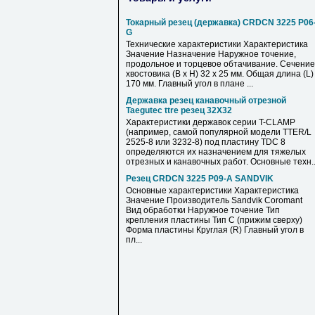
Токарный резец (державка) CRDCN 3225 P06
G
Технические характеристики Характеристика
Значение Назначение Наружное точение,
продольное и торцевое обтачивание. Сечение
хвостовика (В х Н) 32 х 25 мм. Общая длина (L)
170 мм. Главный угол в плане ...
Державка резец канавочный отрезной
Taegutec ttre резец 32Х32
Характеристики державок серии T-CLAMP
(например, самой популярной модели TTER/L
2525-8 или 3232-8) под пластину TDC 8
определяются их назначением для тяжелых
отрезных и канавочных работ. Основные техн..
Резец CRDCN 3225 P09-A SANDVIK
Основные характеристики Характеристика
Значение Производитель Sandvik Coromant
Вид обработки Наружное точение Тип
крепления пластины Тип C (прижим сверху)
Форма пластины Круглая (R) Главный угол в
пл...