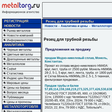
РЕГИСТРАЦИЯ
Резец для трубной резьбы
НОВОСТИ
Новости
Аналитика и цены
Металлоторг
Рынка металлов
Новости компаний
Резец для трубной резьбы
Информагентства
АНАЛИТИКА
Предложения на продажу
Черные металлы
Цветные металлы
продам Медно-никелевый сплав, Монель,
Драгоценные металлы
Константан.
Металлолом
Прокат из сплава медно-никелевого НМ40А:
Сырье
круг, лист, труба от 2500 руб/кг. Монель НМЖМ
28-2, 5-1, 5 круг, лист, лента, труба. от 1800 руб
Статистика
кг Сетка Монель НМЖМц 28-2, 5-1, 5 тканная,
Индекс цен России
фильтровая прядковая...
Мировые цены
Продам трубы и балки
Цены на биржах
57,89,114,159,168,219,273,325,377,426,530,63
Вопрос месяца
?1420х32 ГОСТ 20295-85, К60, ст.10г2ФБЮ,
11тн, 135000 с ндс Челябинск ?1220х17 ГОСТ
Публикации
20295-85, К56, 23тн, 2024г, 79 000 с НДC,
Цены и прогнозы
Челябинск ?1220х19 ГОСТ 10706-76, ст.09г2с,
МЕТАЛЛОТОРГОВЛЯ
2022г, 22, 8тн, 79 000 с НДC, Тобольск/Ч...
Металлоторговля