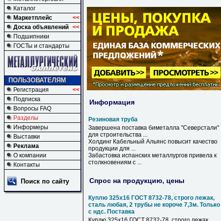
Каталог
Маркетплейс
<<
Доска объявлений
<<
Подшипники
ГОСТы и стандарты
ПОЛЬЗОВАТЕЛЯМ
Регистрация
<<
Подписка
Информация
Вопросы FAQ
Разделы
Резиновая труба
Информеры
Завершена поставка биметалла "Северстали"
для строительства ...
Выставки
Холдинг Кабельный Альянс повысит качество
Реклама
продукции для ...
О компании
Забастовка испанских металлургов привела к
столкновениям с ...
Контакты
Спрос на продукцию, цены
Поиск по сайту
Куплю 325х16 ГОСТ 8732-78, строго лежак,
сталь любая, 2 трубы не короче 7,3м. Только
с ндс. Поставка
Куплю 325х16 ГОСТ 8732-78, строго лежак,