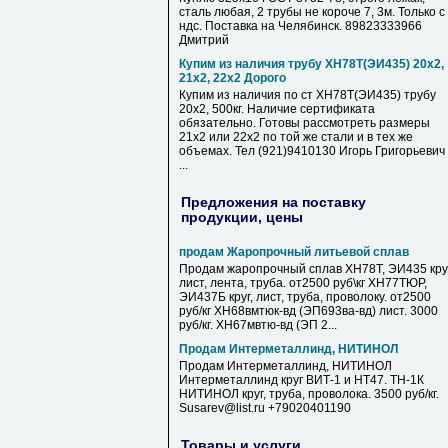
сталь любая, 2 трубы не короче 7, 3м. Только с
ндс. Поставка на Челябинск. 89823333966
Дмитрий
Купим из наличия трубу ХН78Т(ЭИ435) 20х2,
21х2, 22х2 Дорого
Купим из наличия по ст ХН78Т(ЭИ435) трубу
20х2, 500кг. Наличие сертификата
обязательно. Готовы рассмотреть размеры
21х2 или 22х2 по той же стали и в тех же
объемах. Тел (921)9410130 Игорь Григорьевич
...
Предложения на поставку
продукции, цены
продам Жаропрочный литьевой сплав
Продам жаропрочный сплав ХН78Т, ЭИ435 круг
лист, лента, труба. от2500 руб\кг ХН77ТЮР,
ЭИ437Б круг, лист, труба, проволоку. от2500
руб/кг ХН68вмтюк-вд (ЭП693ва-вд) лист. 3000
руб/кг. ХН67мвтю-вд (ЭП 2...
Продам Интерметаллинд, НИТИНОЛ
Продам Интерметаллинд, НИТИНОЛ
Интерметаллинд круг ВИТ-1 и НТ47. ТН-1К
НИТИНОЛ круг, труба, проволока. 3500 руб/кг.
Susarev@list.ru +79020401190
Товары и услуги