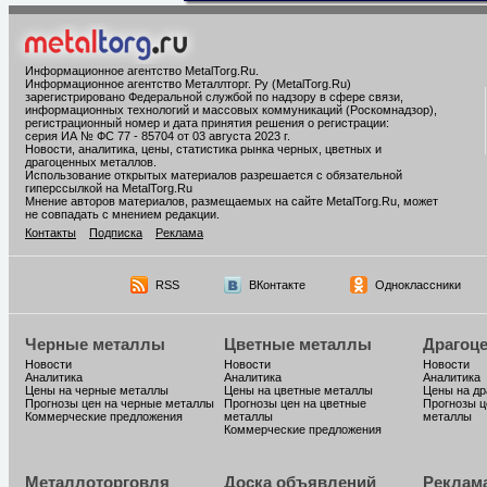
Информационное агентство MetalTorg.Ru
.
Информационное агентство Металлторг. Ру (MetalTorg.Ru)
зарегистрировано Федеральной службой по надзору в сфере связи,
информационных технологий и массовых коммуникаций (Роскомнадзор),
регистрационный номер и дата принятия решения о регистрации:
серия ИА № ФС 77 - 85704 от 03 августа 2023 г.
Новости, аналитика, цены, статистика рынка черных, цветных и
драгоценных металлов.
Использование открытых материалов разрешается с обязательной
гиперссылкой на MetalTorg.Ru
Мнение авторов материалов, размещаемых на сайте MetalTorg.Ru, может
не совпадать с мнением редакции.
Контакты
Подписка
Реклама
RSS
ВКонтакте
Одноклассники
Черные металлы
Цветные металлы
Драгоц
Новости
Новости
Новости
Аналитика
Аналитика
Аналитика
Цены на черные металлы
Цены на цветные металлы
Цены на д
Прогнозы цен на черные металлы
Прогнозы цен на цветные
Прогнозы ц
Коммерческие предложения
металлы
металлы
Коммерческие предложения
Металлоторговля
Доска объявлений
Реклам