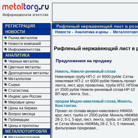
РЕГИСТРАЦИЯ
Рифленый нержавеющий лист в розн
НОВОСТИ
Новости
Аналитика и цены
Металлоторг
Рынка металлов
Новости компаний
Рифленый нержавеющий лист в р
Информагентства
АНАЛИТИКА
Предложения на продажу
Черные металлы
Цветные металлы
Никель, Никеле-рениевый сплав
Драгоценные металлы
Никелевую трубу НП-2. от 6000 руб/кг. Сетка
Металлолом
никелевая НП-2. от 6000 руб/кг Никель прокат
Сырье
лента, лист, круг, проволока, труба НП2; НП0э
от 3500 руб/кг Никеле-рениевый сплав НР-10
Статистика
ВП круг, лента. Sus...
Индекс цен России
продам Медно-никелевый сплав, Монель,
Мировые цены
Константан.
Цены на биржах
Прокат из сплава медно-никелевого НМ40А:
Вопрос месяца
круг, лист, труба от 2500 руб/кг. Монель НМЖМ
28-2, 5-1, 5 круг, лист, лента, труба. от 1800 руб
Публикации
кг Сетка Монель НМЖМц 28-2, 5-1, 5 тканная,
Цены и прогнозы
фильтровая прядковая...
МЕТАЛЛОТОРГОВЛЯ
Металлоторговля