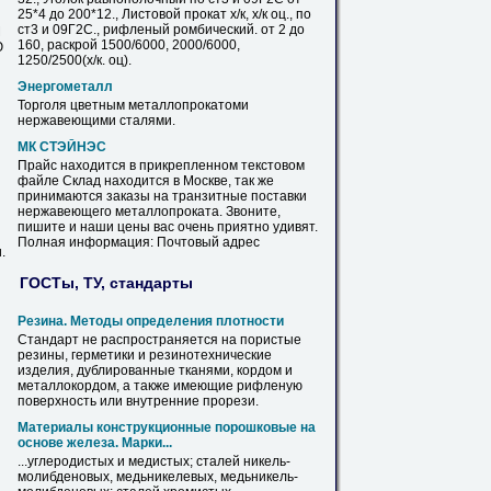
25*4 до 200*12., Листовой прокат х/к, х/к оц., по
ст3 и 09Г2С.,
рифленый
ромбический. от 2 до
М
160, раскрой 1500/6000, 2000/6000,
Ю
1250/2500(х/к. оц).
Энергометалл
Торголя цветным металлопрокатоми
нержавеющими
сталями.
МК СТЭЙНЭС
Прайс находится
в
прикрепленном текстовом
файле Склад находится
в
Москве, так же
принимаются заказы на транзитные поставки
нержавеющего
металлопроката. Звоните,
пишите и наши цены вас очень приятно удивят.
Полная информация: Почтовый адрес
.
ГОСТы, ТУ, стандарты
Резина. Методы определения плотности
Стандарт не распространяется на пористые
резины, герметики и резинотехнические
изделия, дублированные тканями, кордом и
металлокордом, а также имеющие
рифленую
поверхность или внутренние прорези.
Материалы конструкционные порошковые на
основе железа. Марки...
...углеродистых и медистых; сталей никель-
молибденовых, медьникелевых, медьникель-