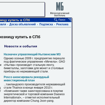
ицу купить в СПб
овля
Доска объявлений
Подписка
Реклама
озницу купить в СПб
Новости и события
Назначен управляющий Нытвенским МЗ
Однако осенью 2009 г. предприятие перешло
под фактическое управление «Мечела». ОАО
ви
«Нытва» производит стальную ленту,
биметаллы, заготовки для монет и столовые
приборы из
нержавеющей
стали.
Posco анонсировала рекордный
инвестиционный план
...таиландского производителя
нержавеющей
ц
стали Thainox
в
конце января 2010 г.
/
«Компания также заинтересована
в
покупке
энергетической и торговой компании Daewoo
International», – отметил исполнительный
директор компании Chung Joon-yang.