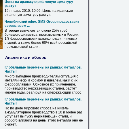
Цены на иранскую
рифленую
арматуру
растут
15 январь 2010. 10:06. Цены на иранскую
рифленую
арматуру растут.
Челябинский офис SMS Group предоставит
сервис всем ...
В
городе выпускается около 25% труб
большого диаметра, производимых
в
России,
1/3 ферросплавов и шарикоподшипниковых
сталей, а также более 60% всей российской
нержавеющей
стали.
Аналитика и обзоры
Глобальные перемены на рынках металлов.
Часть I
Много выгоднее производителям ситуация с
металлическим хромом и никелем, как и с их
ферросплавами. Основное их применение,
производство
нержавеющих
сталей, растет
многие годы, реагируя на опережающий спрос.
Глобальные перемены на рынках металлов.
Часть II
Но по доле мирового спроса на никель
аккумуляторное производство
в
10 и более раз
уступает выпуску
нержавеющей
стали, и
особого влияния на цены этого металла оно не
окажет.