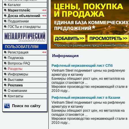
Каталог
Маркетплейс
<<
Доска объявлений
<<
Подшипники
ГОСТы и стандарты
ПОЛЬЗОВАТЕЛЯМ
Регистрация
<<
Информация
Подписка
Вопросы FAQ
Рифленый нержавеющий лист СПб
Разделы
Vietnam Steel поднимает цены на
рифленую
Информеры
арматуру и катанку
Банкиры обещают рост цен, но металлов на
Выставки
складах становится ...
Реклама
Мировое производство
нержавеющей
стали в
О компании
2010 году...
Контакты
Рифленый нержавеющий лист в Казани
Vietnam Steel поднимает цены на
рифленую
Поиск по сайту
арматуру и катанку
Банкиры обещают рост цен, но металлов на
складах становится ...
Мировое производство
нержавеющей
стали
в
2010 году...