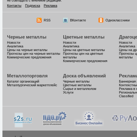
не совпадать с мнением редакции.
Контакты
Подписка
Реклама
RSS
ВКонтакте
Одноклассники
Черные металлы
Цветные металлы
Драгоц
Новости
Новости
Новости
Аналитика
Аналитика
Аналитика
Цены на черные металлы
Цены на цветные металлы
Цены на д
Прогнозы цен на черные металлы
Прогнозы цен на цветные
Прогнозы ц
Коммерческие предложения
металлы
металлы
Коммерческие предложения
Металлоторговля
Доска объявлений
Реклам
Каталог организаций
Черные металлы
Баннерная
Металлургический маркетплейс
Цветные металлы
Контекстны
Сырье и металлолом
Реклама в 
Услуги
Региональн
Classified