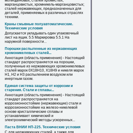
молибденовых; сталей хромистых,
марганцовистых, хромникель-марганцовистых;
сталей
нержавеющих
, предназначенных для
деталей, применяемых
в
различных отраслях
техники.
Краны смывные полуавтоматические.
Технические условия
Допускается укладывать один упаковочный
лист
на ящик. 5.5 Маркировка 5.5.1 На
наружной поверхности...
Порошки распыленные из
нержавеющих
хромоникелевых сталей...
Аннотация (область применения) - Настоящий
стандарт распространяется на порошки,
полученные из
нержавеющих
хромоникелевых
сталей марок 0Х18Н10, Х18Н9 и никеля марок
Н1, Н2 и Н3 распылением воздухом или
инертным газом.
Единая система защиты от коррозии и
старения. Стали и сплавы...
Аннотация (область применения) - Настоящий
стандарт распространяется на
коррозионностойкие (
нержавеющие
) стали и
коррозионностойкие на железо-никелевой
основе кристаллические сплавы и
устанавливает химический и
электрохимический методы ускоренных...
Паста ВНИИ НП-225. Технические условия
С для
нержавеющих
сталей, а также для