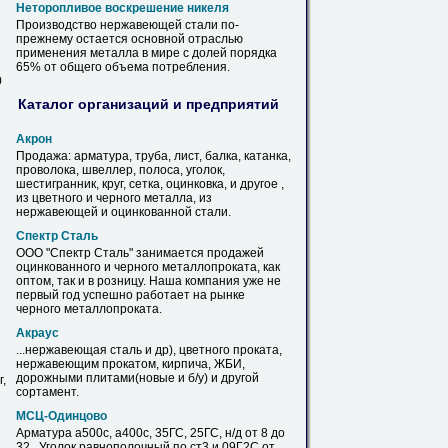
Неторопливое воскрешение никеля
Производство
нержавеющей
стали по-
прежнему остается основной отраслью
применения металла
в
мире с долей порядка
65% от общего объема потребления.
0
Каталог организаций и предприятий
Акрон
Продажа: арматура, труба,
лист
, балка, катанка,
проволока, швеллер, полоса, уголок,
шестигранник, круг, сетка, оцинковка, и другое ,
из цветного и черного металла, из
нержавеющей
и оцинкованной стали.
Спектр Сталь
ООО "Спектр Сталь" занимается продажей
оцинкованного и черного металлопроката, как
оптом, так и
в
розницу
. Наша компания уже не
первый год успешно работает на рынке
черного металлопроката.
Акраус
...
нержавеющая
сталь и др), цветного проката,
нержавеющим
прокатом, кирпича, ЖБИ,
дорожными плитами(новые и б/у) и другой
,
сортамент.
МСЦ-Одинцово
Арматура а500с, а400с, 35ГС, 25ГС, н/д от 8 до
32., Уголок равнополочный по ст3 и 09Г2С от