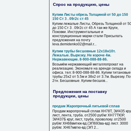
Спрос на продукцию, цены
Купим Листы обрезь Толщиной от 50 до 150
150 Ст 3 . 09г2с ст 45
Купим лежалые Листы, Обрезь Толщиной от 5
до 150 Ст 3 . 09г2с ст 45 А так-же Круги,
Поковки. Инструментальные и
конструкционные марки стали Присылать
предложения на почту
leva.demidenko02@mail.r...
Купим трубы бесшовные 12х18н10т.
Лежалые. Вырезку. Не короче 4м.
Нержавеющие. 8-900-088-88-86.
Возьмём нержавеющий металлопрокат на
реализацию. Экономьте на аренде склада и
офиса. тел: 8-900-088-88-86. Купим титановые
трубы 25х2 от 5.5м и 38х2 от 3.7м. Вырезку. По
2тн. Бесшовные. Купим бесшов...
Предложения на поставку
продукции, цены
продам Жаропрочный литьевой сплав
Продам жаропрочный сплав ХН78Т, ЭИ435 круг
лист, лента, труба. от2500 руб\кг ХН77ТЮР,
ЭИ437Б круг, лист, труба, проволоку. от2500
руб/кг ХН68вмтюк-вд (ЭП693ва-вд) лист. 3000
руб/кг. ХН67мвтю-вд (ЭП 2...