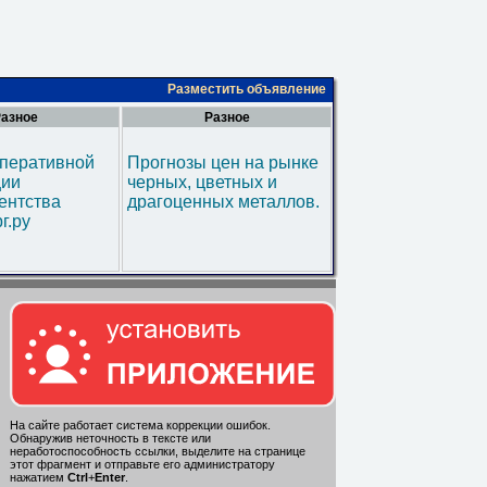
Разместить объявление
азное
Разное
оперативной
Прогнозы цен на рынке
ии
черных, цветных и
ентства
драгоценных металлов.
г.ру
На сайте работает система коррекции ошибок.
Обнаружив неточность в тексте или
неработоспособность ссылки, выделите на странице
этот фрагмент и отправьте его администратору
нажатием
Ctrl
+
Enter
.