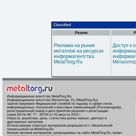
Classified
Разное
Р
Реклама на рынке
Доступ к 
металлов на ресурсах
информац
информагентства
информаг
MetalTorg.Ru
Металлтор
Информационное агентство MetalTorg.Ru
.
Информационное агентство Металлторг. Ру (MetalTorg.Ru)
зарегистрировано Федеральной службой по надзору в сфере связи,
информационных технологий и массовых коммуникаций (Роскомнадзор),
регистрационный номер и дата принятия решения о регистрации:
серия ИА № ФС 77 - 85704 от 03 августа 2023 г.
Новости, аналитика, цены, статистика рынка черных, цветных и
драгоценных металлов.
Использование открытых материалов разрешается с обязательной
гиперссылкой на MetalTorg.Ru
Мнение авторов материалов, размещаемых на сайте MetalTorg.Ru, может