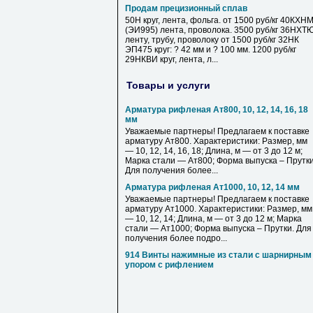
Продам прецизионный сплав
50Н круг, лента, фольга. от 1500 руб/кг 40КХН
(ЭИ995) лента, проволока. 3500 руб/кг 36НХТ
ленту, трубу, проволоку от 1500 руб/кг 32НК
ЭП475 круг: ? 42 мм и ? 100 мм. 1200 руб/кг
29НКВИ круг, лента, л...
Товары и услуги
Арматура рифленая Ат800, 10, 12, 14, 16, 18
мм
Уважаемые партнеры! Предлагаем к поставке
арматуру Ат800. Характеристики: Размер, мм
— 10, 12, 14, 16, 18; Длина, м — от 3 до 12 м;
Марка стали — Ат800; Форма выпуска – Прутки
Для получения более...
Арматура рифленая Ат1000, 10, 12, 14 мм
Уважаемые партнеры! Предлагаем к поставке
арматуру Ат1000. Характеристики: Размер, мм
— 10, 12, 14; Длина, м — от 3 до 12 м; Марка
стали — Ат1000; Форма выпуска – Прутки. Для
получения более подро...
914 Винты нажимные из стали с шарнирным
упором с рифлением