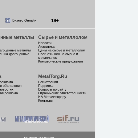
18+
Бизнес Онлайн
енные металлы
Сырье и металлолом
Новости
Аналитика
рагоценные металлы
Цены на сырье и металлолом
ен на драгоценные
Прогнозы цен на сырье и
металлолом
Коммерческие предложения
а
MetalTorg.Ru
 реклама
Регистрация
е объявления
Подписка
новостях
Вопросы по сайту
ая реклама
Ограничение ответственности
ИА Металлторг.ру
Контакты