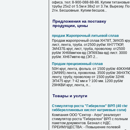
офиса. тел: 8-900-088-88-86. Купим титановые
трубы 25х2 от 5.5м и 38х2 от 3.7м. Вырезку. По
2тн. Бесшовные. Купим бесшов...
Предложения на поставку
продукции, цены
продам Жаропрочный литьевой сплав
Продам жаропрочный сплав ХН78Т, ЭИ435 круг
лист, лента, труба. от2500 руб\кг ХН77ТЮР,
ЭИ437Б круг, лист, труба, проволоку. от2500
руб/кг ХН68вмтюк-вд (ЭП693ва-вд) лист. 3000
руб/кг. ХН67мвтю-вд (ЭП 2...
Продам прецизионный сплав
50Н круг, лента, фольга. от 1500 руб/кг 40КХН
(ЭИ995) лента, проволока. 3500 руб/кг 36НХТ
ленту, трубу, проволоку от 1500 руб/кг 32НК
ЭП475 круг: ? 42 мм и ? 100 мм. 1200 руб/кг
29НКВИ круг, лента, л...
Товары и услуги
Стимулятор роста "Гиберелон" ВРП (40 г/кг
гиббереллиновых кислот натриевые соли)
Компания ООО "Сектор - Агро" реализует
стимулятор роста "Гиберелон" ВРП с полным
пакетом документов. Безнал с НДС.
ПРЕИМУЩЕСТВА: - Повышение полевой