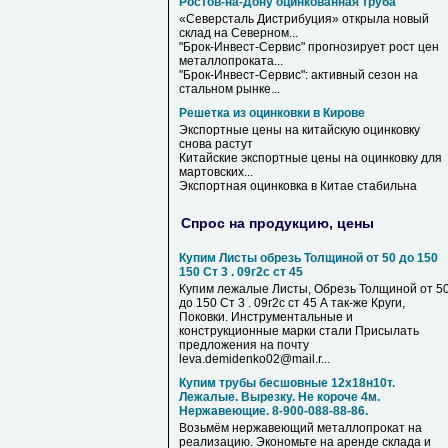
Ростов-на-Дону оцинкованная труба
«Северсталь Дистрибуция» открыла новый
склад
на
Северном...
"Брок-Инвест-Сервис" прогнозирует
рост
цен
металлопроката...
"Брок-Инвест-Сервис": активный сезон
на
стальном рынке...
Решетка из оцинковки в Кирове
Экспортные цены на китайскую
оцинковку
снова растут
Китайские экспортные цены на
оцинковку
для
мартовских...
Экспортная
оцинковка
в
Китае стабильна
Спрос на продукцию, цены
Купим Листы обрезь Толщиной от 50 до 150
150 Ст 3 . 09г2с ст 45
Купим лежалые Листы, Обрезь Толщиной от 5
до 150 Ст 3 . 09г2с ст 45 А так-же Круги,
Поковки. Инструментальные и
конструкционные марки стали Присылать
предложения на почту
leva.demidenko02@mail.r...
Купим трубы бесшовные 12х18н10т.
Лежалые. Вырезку. Не короче 4м.
Нержавеющие. 8-900-088-88-86.
Возьмём нержавеющий металлопрокат на
реализацию. Экономьте на аренде склада и