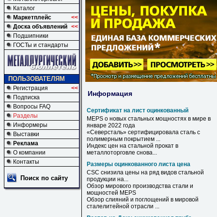
Каталог
Маркетплейс
<<
Доска объявлений
<<
Подшипники
ГОСТы и стандарты
ПОЛЬЗОВАТЕЛЯМ
Регистрация
<<
Информация
Подписка
Вопросы FAQ
Сертификат на лист оцинкованный
Разделы
MEPS о новых стальных мощностях в мире в
Информеры
январе 2022 года
«Северсталь» сертифицировала сталь с
Выставки
полимерным покрытием ...
Реклама
Индекс цен
на
стальной прокат в
О компании
металлоторговле снова...
Контакты
Размеры оцинкованного листа цена
CSC снизила
цены
на ряд видов стальной
Поиск по сайту
продукции на...
Обзор мирового производства стали и
мощностей MEPS
Обзор слияний и поглощений в мировой
сталелитейной отрасли ...