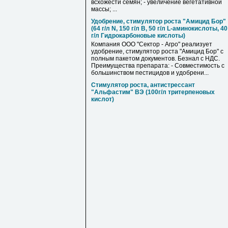
всхожести семян; - увеличение вегетативной
массы; ...
Удобрение, стимулятор роста "Амицид Бор"
(64 г/л N, 150 г/л B, 50 г/л L-аминокислоты, 40
г/л Гидрокарбоновые кислоты)
Компания ООО "Сектор - Агро" реализует
удобрение, стимулятор роста "Амицид Бор" с
полным пакетом документов. Безнал с НДС.
Преимущества препарата: - Совместимость с
большинством пестицидов и удобрени...
Стимулятор роста, антистрессант
"Альфастим" ВЭ (100г/л тритерпеновых
кислот)