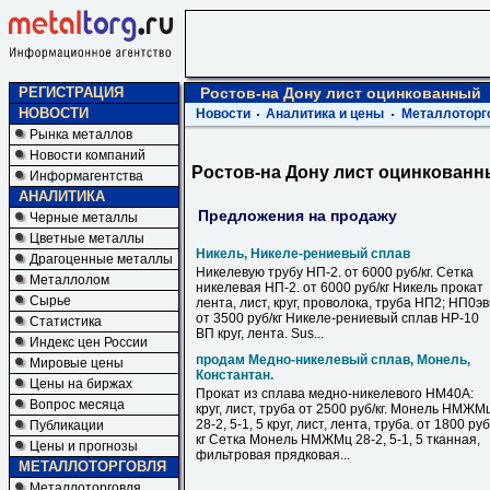
РЕГИСТРАЦИЯ
Ростов-на Дону лист оцинкованный
НОВОСТИ
Новости
Аналитика и цены
Металлоторг
Рынка металлов
Новости компаний
Ростов-на Дону лист оцинкован
Информагентства
АНАЛИТИКА
Предложения на продажу
Черные металлы
Цветные металлы
Никель, Никеле-рениевый сплав
Драгоценные металлы
Никелевую трубу НП-2. от 6000 руб/кг. Сетка
Металлолом
никелевая НП-2. от 6000 руб/кг Никель прокат
Сырье
лента, лист, круг, проволока, труба НП2; НП0э
от 3500 руб/кг Никеле-рениевый сплав НР-10
Статистика
ВП круг, лента. Sus...
Индекс цен России
продам Медно-никелевый сплав, Монель,
Мировые цены
Константан.
Цены на биржах
Прокат из сплава медно-никелевого НМ40А:
Вопрос месяца
круг, лист, труба от 2500 руб/кг. Монель НМЖМ
28-2, 5-1, 5 круг, лист, лента, труба. от 1800 руб
Публикации
кг Сетка Монель НМЖМц 28-2, 5-1, 5 тканная,
Цены и прогнозы
фильтровая прядковая...
МЕТАЛЛОТОРГОВЛЯ
Металлоторговля