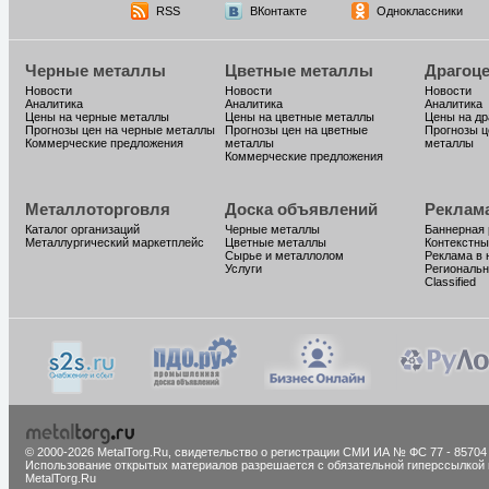
RSS
ВКонтакте
Одноклассники
Черные металлы
Цветные металлы
Драгоц
Новости
Новости
Новости
Аналитика
Аналитика
Аналитика
Цены на черные металлы
Цены на цветные металлы
Цены на д
Прогнозы цен на черные металлы
Прогнозы цен на цветные
Прогнозы ц
Коммерческие предложения
металлы
металлы
Коммерческие предложения
Металлоторговля
Доска объявлений
Реклам
Каталог организаций
Черные металлы
Баннерная
Металлургический маркетплейс
Цветные металлы
Контекстны
Сырье и металлолом
Реклама в 
Услуги
Региональн
Classified
© 2000-2026 MetalTorg.Ru,
cвидетельство о регистрации СМИ ИА № ФС 77 - 85704
Использование открытых материалов разрешается с обязательной гиперссылкой 
MetalTorg.Ru