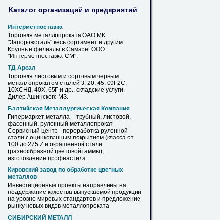
Каталог организаций и предприятий
Интерметпоставка
Торговля
металлопроката
ОАО МК
"Запорожсталь" весь сортамент и другим.
Крупные филиалы
в
Самаре: ООО
"Интерметпоставка-СМ".
ТД Ареал
Торговля листовым и сортовым черным
металлопрокатом
сталей 3, 20, 45, 09Г2С,
10ХСНД, 40Х, 65Г и др., складские услуги.
Дилер Ашинского МЗ.
Балтийская Металлургическая Компания
Гипермаркет металла – трубный, листовой,
фасонный, рулонный
металлопрокат
Сервисный центр - переработка рулонной
стали с оцинкованным покрытием (класса от
100 до 275 Z и окрашенной стали
(разнообразной цветовой гаммы);
изготовление профнастила...
Кировский завод по обработке цветных
металлов
Инвестиционные проекты направлены на
поддержание качества выпускаемой продукции
на уровне мировых стандартов и предложение
рынку
новых видов
металлопроката
.
СИБИРСКИЙ МЕТАЛЛ