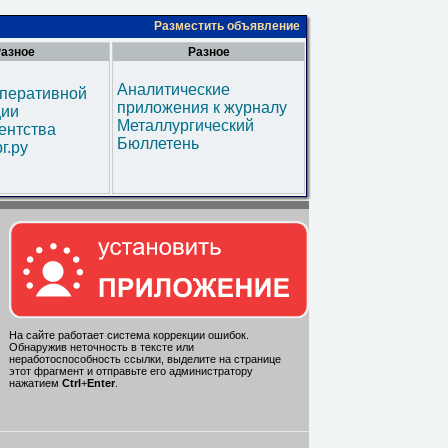
Разместить объявление
азное
Разное
Аналитические
оперативной
приложения к журналу
ии
Металлургический
ентства
Бюллетень
г.ру
На сайте работает система коррекции ошибок.
Обнаружив неточность в тексте или
неработоспособность ссылки, выделите на странице
этот фрагмент и отправьте его администратору
нажатием
Ctrl
+
Enter
.