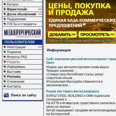
Каталог
Маркетплейс
<<
Доска объявлений
<<
Подшипники
ГОСТы и стандарты
ПОЛЬЗОВАТЕЛЯМ
Регистрация
<<
Информация
Подписка
Вопросы FAQ
Сайт компании цветной металлопрокат горо
Разделы
Орел
Информеры
Индекс цен металлоторговли снова вырос.
Текущее значение ...
Выставки
«Северсталь Российская сталь» резко
Реклама
сократила объем ...
О компании
Итальянская Marcegalia обвиняется в
экологическом ...
Контакты
Рынок листового металлопроката
Поиск по сайту
EVRAZ STEEL BUILDING и ОМК подписали
соглашение о ...
На БУТБ в III квартале существенно снизились
цены на черные ...
Китай наращивает продажи металлопродукци
на Белорусской ...