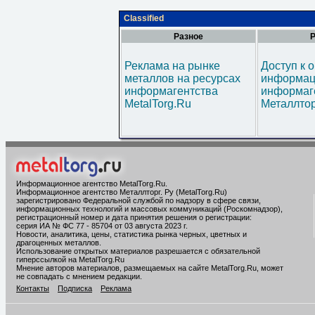
Classified
Разное
Р
Реклама на рынке
Доступ к 
металлов на ресурсах
информац
информагентства
информаг
MetalTorg.Ru
Металлтор
Информационное агентство MetalTorg.Ru
.
Информационное агентство Металлторг. Ру (MetalTorg.Ru)
зарегистрировано Федеральной службой по надзору в сфере связи,
информационных технологий и массовых коммуникаций (Роскомнадзор),
регистрационный номер и дата принятия решения о регистрации:
серия ИА № ФС 77 - 85704 от 03 августа 2023 г.
Новости, аналитика, цены, статистика рынка черных, цветных и
драгоценных металлов.
Использование открытых материалов разрешается с обязательной
гиперссылкой на MetalTorg.Ru
Мнение авторов материалов, размещаемых на сайте MetalTorg.Ru, может
не совпадать с мнением редакции.
Контакты
Подписка
Реклама