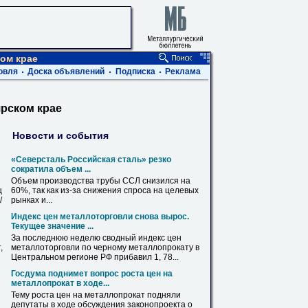
ом крае
овля
Доска объявлений
Подписка
Реклама
рском крае
Новости и события
«Северсталь Российская сталь» резко
сократила объем ...
Объем производства трубы ССЛ снизился на
ц
60%, так как из-за снижения спроса на целевых
/
рынках
и...
Индекс цен металлоторговли снова вырос.
Текущее значение ...
За последнюю неделю сводный индекс цен
,
металлоторговли по черному
металлопрокату
в
Центральном регионе РФ прибавил 1, 78...
Госдума поднимет вопрос роста цен на
металлопрокат
в
ходе...
Тему роста цен на
металлопрокат
подняли
депутаты
в
ходе обсуждения законопроекта о