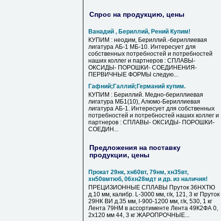
Спрос на продукцию, цены
Ванадий , Бериллий, Рений Купим!
КУПИМ : неодим, Бериллий.-бериллиевая
лигатура АБ-1 МБ-10. Интересует для
собственных потребностей и потребностей
наших коллег и партнеров : СПЛАВЫ-
ОКСИДЫ- ПОРОШКИ- СОЕДИНЕНИЯ-
ПЕРВИЧНЫЕ ФОРМЫ следую...
Гафний;Галлий;Германий купим.
КУПИМ : Бериллий. Медно-бериллиевая
лигатура МБ1(10), Алюмо-Бериллиевая
лигатура АБ-1. Интересует для собственных
потребностей и потребностей наших коллег и
партнеров : СПЛАВЫ- ОКСИДЫ- ПОРОШКИ-
СОЕДИН...
Предложения на поставку
продукции, цены
Прокат 29нк, хн60вт, 79нм, хн35вт,
хн50вмтюб, 06хн28мдт и др. из наличия!
ПРЕЦИЗИОННЫЕ СПЛАВЫ Пруток 36НХТЮ
д.10 мм, калибр. L-3000 мм, г/к, 121, 3 кг Пруток
29НК ВИ д.35 мм, l-900-1200 мм, г/к, 530, 1 кг
Лента 79НМ в ассортименте Лента 49К2ФА 0,
2х120 мм 44, 3 кг ЖАРОПРОЧНЫЕ...