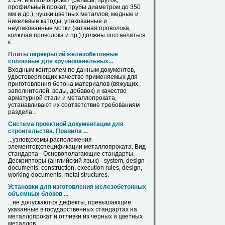
2.1.4.
Металлопрокат
(рельсы, пруток,
профильный прокат, трубы диаметром до 350
мм и др.), чушки цветных металлов, медные и
никелевые катоды, упакованные и
неупакованные мотки (катаная проволока,
колючая проволока и пр.) должны поставляться
к...
Плиты перекрытий железобетонные
сплошные для крупнопанельных...
Входным контролем по данным документов,
удостоверяющих качество применяемых для
приготовления бетона материалов (вяжущих,
заполнителей, воды, добавок) и качество
арматурной стали и
металлопроката
,
устанавливают их соответствие требованиям
раздела...
Система проектной документации для
строительства. Правила ...
...узлов;схемы расположения
элементов;спецификации
металлопроката
. Вид
стандарта - Основополагающие стандарты.
Дескрипторы (английский язык) - system, design
documents, construction, execution rules, design,
working documents, metal structures.
Установки для изготовления железобетонных
объемных блоков ...
...не допускаются дефекты, превышающие
указанные
в
государственных стандартах на
металлопрокат
и отливки из черных и цветных
металлов.