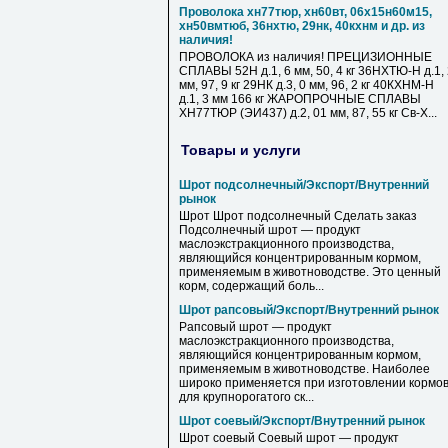
Проволока хн77тюр, хн60вт, 06х15н60м15,
хн50вмтюб, 36нхтю, 29нк, 40кхнм и др. из
наличия!
ПРОВОЛОКА из наличия! ПРЕЦИЗИОННЫЕ
СПЛАВЫ 52Н д.1, 6 мм, 50, 4 кг 36НХТЮ-Н д.1,
мм, 97, 9 кг 29НК д.3, 0 мм, 96, 2 кг 40КХНМ-Н
д.1, 3 мм 166 кг ЖАРОПРОЧНЫЕ СПЛАВЫ
ХН77ТЮР (ЭИ437) д.2, 01 мм, 87, 55 кг Св-Х...
Товары и услуги
Шрот подсолнечный/Экспорт/Внутренний
рынок
Шрот Шрот подсолнечный Сделать заказ
Подсолнечный шрот — продукт
маслоэкстракционного производства,
являющийся концентрированным кормом,
применяемым в животноводстве. Это ценный
корм, содержащий боль...
Шрот рапсовый/Экспорт/Внутренний рынок
Рапсовый шрот — продукт
маслоэкстракционного производства,
являющийся концентрированным кормом,
применяемым в животноводстве. Наиболее
широко применяется при изготовлении кормо
для крупнорогатого ск...
Шрот соевый/Экспорт/Внутренний рынок
Шрот соевый Соевый шрот — продукт