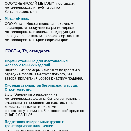
ООО "СИБИРСКИЙ МЕТАЛЛ" - поставщик
металлопроката
и труб на
рынке
Красноярского
края
.
МеталлИнвест
 2
ООО МеталлИнвест является надежным
поставщиком продукции на
рынке
черного
металлопроката
и занимает лидирующие
позиции по поставкам широкого сортамента
металлопроката
в
Красноярском
крае
.
ГОСТы, ТУ, стандарты
Формы стальные для изготовления
железобетонных изделий.
Внутренние размеры измеряют по
краям
и
в
середине формы
в
местах плотного, без
зазора, прилегания бортов к настилу поддона.
Система стандартов безопасности труда.
Строительство.
2.3.3. Элементы ограждений из
металлопроката
должны быть огрунтованы и
окрашены на предприятии-изготовителе
лакокрасочными материалами,
соответствующими слабоагрессивной среде по
в
СНиП 2.03.11-85.
Подготовка генеральных грузов к
транспортированию. Общие ...