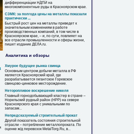
дифференциации НДПИ на
многокомпонентные руды
в
Красноярском
крае
.
СЗМК: за полгода цены на металлы показали
практически ...
Быстрый рост цен на металлы приведет к
значительным изменениям
в
работе
производственных компаний,
в
том числе
в
Красноярском
крае
, – и, по сути, повлияет на
все отрасли промышленности и сферы жизни,
пишет издание ДЕЛА.ru.
Аналитика и обзоры
Хмурое будущее
рынка
свинца
д
Основным центром добычи металла
в
РФ
является
Красноярский
край
, где
разрабатывается гигантское Горевское
свинцово-цинковое месторождение.
Неторопливое воскрешение никеля
Главный горнодобывающий кластер
в
стране –
Норильский рудный район (НРР) на севере
Красноярского
края
с уникальными по
запасам...
Непредсказуемый строительный прокат
Другой показатель состояния строительной
отрасли – потребление
металлопроката
. По
и
оценке ж/д перевозок MetalTorg.Ru,
в
...