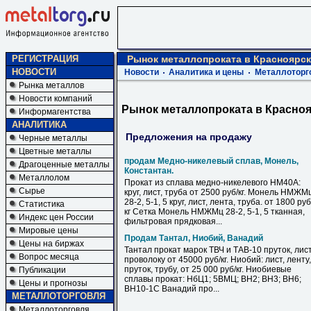
РЕГИСТРАЦИЯ
Рынок металлопроката в Красноярск
НОВОСТИ
Новости
Аналитика и цены
Металлоторг
Рынка металлов
Новости компаний
Рынок металлопроката в Красноя
Информагентства
АНАЛИТИКА
Предложения на продажу
Черные металлы
Цветные металлы
продам Медно-никелевый сплав, Монель,
Драгоценные металлы
Константан.
Металлолом
Прокат из сплава медно-никелевого НМ40А:
Сырье
круг, лист, труба от 2500 руб/кг. Монель НМЖМ
28-2, 5-1, 5 круг, лист, лента, труба. от 1800 руб
Статистика
кг Сетка Монель НМЖМц 28-2, 5-1, 5 тканная,
Индекс цен России
фильтровая прядковая...
Мировые цены
Продам Тантал, Ниобий, Ванадий
Цены на биржах
Тантал прокат марок ТВЧ и ТАВ-10 пруток, лист
Вопрос месяца
проволоку от 45000 руб/кг. Ниобий: лист, ленту,
пруток, трубу, от 25 000 руб/кг. Ниобиевые
Публикации
сплавы прокат: НбЦ1; 5ВМЦ; ВН2; ВН3; ВН6;
Цены и прогнозы
ВН10-1С Ванадий про...
МЕТАЛЛОТОРГОВЛЯ
Металлоторговля