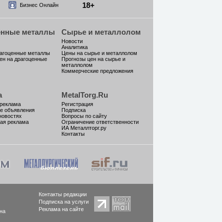
18+
Бизнес Онлайн
енные металлы
Сырье и металлолом
Новости
Аналитика
рагоценные металлы
Цены на сырье и металлолом
ен на драгоценные
Прогнозы цен на сырье и
металлолом
Коммерческие предложения
а
MetalTorg.Ru
 реклама
Регистрация
е объявления
Подписка
новостях
Вопросы по сайту
ая реклама
Ограничение ответственности
ИА Металлторг.ру
Контакты
Контакты редакции
Подписка на услуги
Реклама на сайте
на