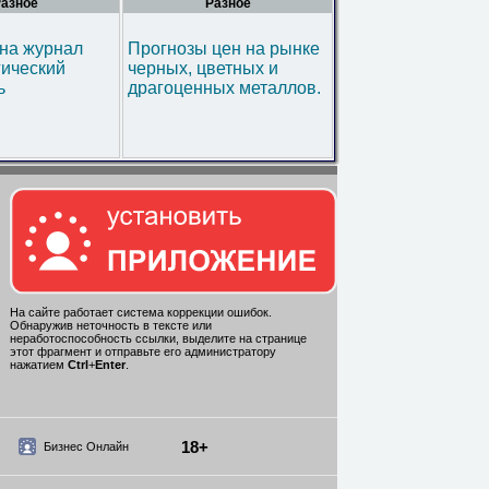
азное
Разное
на журнал
Прогнозы цен на рынке
гический
черных, цветных и
ь
драгоценных металлов.
На сайте работает система коррекции ошибок.
Обнаружив неточность в тексте или
неработоспособность ссылки, выделите на странице
этот фрагмент и отправьте его администратору
нажатием
Ctrl
+
Enter
.
18+
Бизнес Онлайн