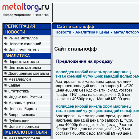
РЕГИСТРАЦИЯ
Сайт стальнофф
НОВОСТИ
Новости
Аналитика и цены
Металлоторг
Рынка металлов
Новости компаний
Сайт стальнофф
Информагентства
АНАЛИТИКА
Предложения на продажу
Черные металлы
Цветные металлы
молибден ниобий никель хром марганец
Драгоценные металлы
титан кремний чугун цинк ванадий вольфра
Металлолом
Азатированные материала :хром, кремний,
Сырье
марганец, ванадий цена по запросу ШФС30
цена 40000р без ндс физ/тн (склад Ростов)
Статистика
Графит ГИИ цена на фракцию 0, 2-2, 5 мм
Индекс цен России
составит 40500р с ндс Магний МГ-90 цена...
Мировые цены
молибден ниобий никель хром марганец
Цены на биржах
титан кремний чугун цинк ванадий вольфра
Вопрос месяца
Азатированные материала :хром, кремний,
марганец, ванадий цена по запросу ШФС30
Публикации
цена 40000р без ндс физ/тн (склад Ростов)
Цены и прогнозы
Графит ГИИ цена на фракцию 0, 2-2, 5 мм
МЕТАЛЛОТОРГОВЛЯ
составит 40500р с ндс Магний МГ-90 цена...
Металлоторговля