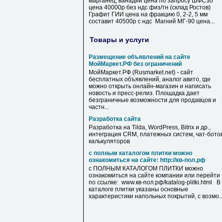
марганец, ванадий цена по запросу ШФС30
цена 40000р без ндс физ/тн (склад Ростов)
Графит ГИИ цена на фракцию 0, 2-2, 5 мм
составит 40500р с ндс Магний МГ-90 цена...
Товары и услуги
Размещение объявлений на сайте
МойМаркет.РФ без ограничений
МойМаркет.РФ (Rusmarket.net) - сайт
бесплатных объявлений, аналог авито, где
можно открыть онлайн-магазин и написать
новость и пресс-релиз. Площадка дает
безграничные возможности для продавцов и
частн...
Разработка сайта
Разработка на Tilda, WordPress, Bitrix и др.,
интеграция CRM, платежных систем, чат-ботов
калькуляторов
с полным каталогом плитки можно
ознакомиться на сайте: http://кв-пол.рф
с ПОЛНЫМ КАТАЛОГОМ ПЛИТКИ можно
ознакомиться на сайте компании или перейти
по ссылке: www.кв-пол.рф/katalog-plitki.html В
каталоге плитки указаны основные
характеристики напольных покрытий, с возмо..