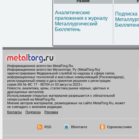
Разное
Р
Аналитические
Подписка 
приложения к журналу
Металлур
Металлургический
Бюллетен
Бюллетень
Информационное агентство MetalTorg.Ru
.
Информационное агентство Металлторг. Ру (MetalTorg.Ru)
зарегистрировано Федеральной службой по надзору в сфере связи,
информационных технологий и массовых коммуникаций (Роскомнадзор),
регистрационный номер и дата принятия решения о регистрации:
серия ИА № ФС 77 - 85704 от 03 августа 2023 г.
Новости, аналитика, цены, статистика рынка черных, цветных и
драгоценных металлов.
Использование открытых материалов разрешается с обязательной
гиперссылкой на MetalTorg.Ru
Мнение авторов материалов, размещаемых на сайте MetalTorg.Ru, может
не совпадать с мнением редакции.
Контакты
Подписка
Реклама
RSS
ВКонтакте
Одноклассники