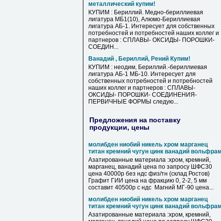
металлический купим!
КУПИМ : Бериллий. Медно-бериллиевая
лигатура МБ1(10), Алюмо-Бериллиевая
лигатура АБ-1. Интересует для собственных
потребностей и потребностей наших коллег и
партнеров : СПЛАВЫ- ОКСИДЫ- ПОРОШКИ-
СОЕДИН...
Ванадий , Бериллий, Рений Купим!
КУПИМ : неодим, Бериллий.-бериллиевая
лигатура АБ-1 МБ-10. Интересует для
собственных потребностей и потребностей
наших коллег и партнеров : СПЛАВЫ-
ОКСИДЫ- ПОРОШКИ- СОЕДИНЕНИЯ-
ПЕРВИЧНЫЕ ФОРМЫ следую...
Предложения на поставку
продукции, цены
молибден ниобий никель хром марганец
титан кремний чугун цинк ванадий вольфра
Азатированные материала :хром, кремний,
марганец, ванадий цена по запросу ШФС30
цена 40000р без ндс физ/тн (склад Ростов)
Графит ГИИ цена на фракцию 0, 2-2, 5 мм
составит 40500р с ндс Магний МГ-90 цена...
молибден ниобий никель хром марганец
титан кремний чугун цинк ванадий вольфра
Азатированные материала :хром, кремний,