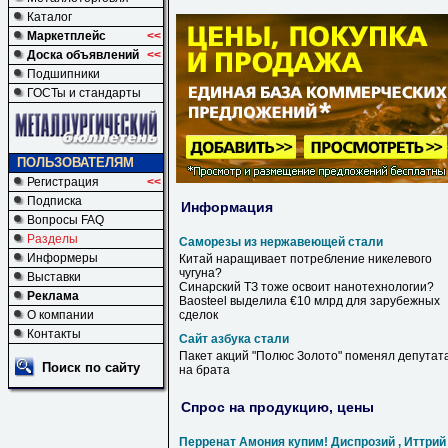
Каталог
Маркетплейс
<<
Доска объявлений
<<
Подшипники
ГОСТы и стандарты
ПОЛЬЗОВАТЕЛЯМ
Регистрация
<<
Подписка
Информация
Вопросы FAQ
Разделы
Саморезы из нержавеющей стали
Информеры
Китай наращивает потребление никелевого
чугуна?
Выставки
Синарский ТЗ тоже освоит нанотехнологии?
Реклама
Baosteel выделила €10 млрд для зарубежных
О компании
сделок
Контакты
Сайт азбука стали
Пакет акций "Полюс Золото" поменял депутат
Поиск по сайту
на брата
Спрос на продукцию, цены
Перренат Амония купим! Диспрозий , Иттрий