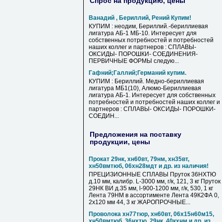
Спрос на продукцию, цены
Ванадий , Бериллий, Рений Купим!
КУПИМ : неодим, Бериллий.-бериллиевая
лигатура АБ-1 МБ-10. Интересует для
собственных потребностей и потребностей
наших коллег и партнеров : СПЛАВЫ-
ОКСИДЫ- ПОРОШКИ- СОЕДИНЕНИЯ-
ПЕРВИЧНЫЕ ФОРМЫ следую...
Гафний;Галлий;Германий купим.
КУПИМ : Бериллий. Медно-бериллиевая
лигатура МБ1(10), Алюмо-Бериллиевая
лигатура АБ-1. Интересует для собственных
потребностей и потребностей наших коллег и
партнеров : СПЛАВЫ- ОКСИДЫ- ПОРОШКИ-
СОЕДИН...
Предложения на поставку
продукции, цены
Прокат 29нк, хн60вт, 79нм, хн35вт,
хн50вмтюб, 06хн28мдт и др. из наличия!
ПРЕЦИЗИОННЫЕ СПЛАВЫ Пруток 36НХТЮ
д.10 мм, калибр. L-3000 мм, г/к, 121, 3 кг Пруток
29НК ВИ д.35 мм, l-900-1200 мм, г/к, 530, 1 кг
Лента 79НМ в ассортименте Лента 49К2ФА 0,
2х120 мм 44, 3 кг ЖАРОПРОЧНЫЕ...
Проволока хн77тюр, хн60вт, 06х15н60м15,
хн50вмтюб, 36нхтю, 29нк, 40кхнм и др. из