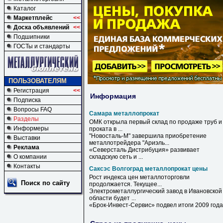
Каталог
Маркетплейс
<<
Доска объявлений
<<
Подшипники
ГОСТы и стандарты
ПОЛЬЗОВАТЕЛЯМ
Регистрация
<<
Информация
Подписка
Вопросы FAQ
Самара металлопрокат
Разделы
ОМК открыла первый склад по продаже труб и
Информеры
проката в ...
"Новосталь-М" завершила приобретение
Выставки
металлотрейдера "Ариэль...
Реклама
«Северсталь Дистрибуция» развивает
О компании
складскую сеть и ...
Контакты
Саксэс Волгоград металлопрокат цены
Рост индекса
цен
металлоторговли
Поиск по сайту
продолжается. Текущее...
Электрометаллургический завод в Ивановской
области будет ...
«Брок-Инвест-Сервис» подвел итоги 2009 года