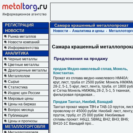
РЕГИСТРАЦИЯ
Самара крашенный металлопрокат
НОВОСТИ
Новости
Аналитика и цены
Металлоторг
Рынка металлов
Новости компаний
Самара крашенный металлопрок
Информагентства
АНАЛИТИКА
Предложения на продажу
Черные металлы
Цветные металлы
продам Медно-никелевый сплав, Монель,
Драгоценные металлы
Константан.
Металлолом
Прокат из сплава медно-никелевого НМ40А:
Сырье
круг, лист, труба от 2500 руб/кг. Монель НМЖМ
28-2, 5-1, 5 круг, лист, лента, труба. от 1800 руб
Статистика
кг Сетка Монель НМЖМц 28-2, 5-1, 5 тканная,
Индекс цен России
фильтровая прядковая...
Мировые цены
Продам Тантал, Ниобий, Ванадий
Цены на биржах
Тантал прокат марок ТВЧ и ТАВ-10 пруток, лист
Вопрос месяца
проволоку от 45000 руб/кг. Ниобий: лист, ленту,
пруток, трубу, от 25 000 руб/кг. Ниобиевые
Публикации
сплавы прокат: НбЦ1; 5ВМЦ; ВН2; ВН3; ВН6;
Цены и прогнозы
ВН10-1С Ванадий про...
МЕТАЛЛОТОРГОВЛЯ
Металлоторговля