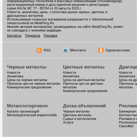
информационных технологий и массовых коммуникаций (Роскомнадзор),
регистрационный номер и дата принятия решения о регистрации:
серия ИА № ФС 77 - 85704 от 03 августа 2023 г.
Новости, аналитика, цены, статистика рынка черных, цветных и
драгоценных металлов.
Использование открытых материалов разрешается с обязательной
гиперссылкой на MetalTorg.Ru
Мнение авторов материалов, размещаемых на сайте MetalTorg.Ru, может
не совпадать с мнением редакции.
Контакты
Подписка
Реклама
RSS
ВКонтакте
Одноклассники
Черные металлы
Цветные металлы
Драгоц
Новости
Новости
Новости
Аналитика
Аналитика
Аналитика
Цены на черные металлы
Цены на цветные металлы
Цены на д
Прогнозы цен на черные металлы
Прогнозы цен на цветные
Прогнозы ц
Коммерческие предложения
металлы
металлы
Коммерческие предложения
Металлоторговля
Доска объявлений
Реклам
Каталог организаций
Черные металлы
Баннерная
Металлургический маркетплейс
Цветные металлы
Контекстны
Сырье и металлолом
Реклама в 
Услуги
Региональн
Classified