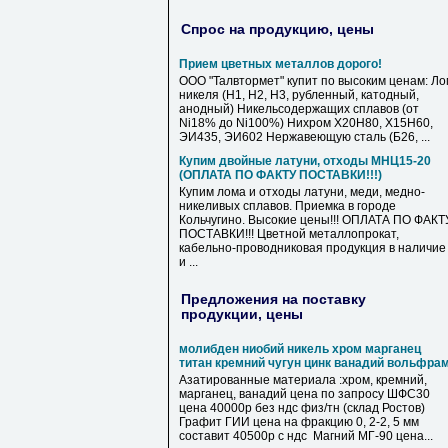
Спрос на продукцию, цены
Прием цветных металлов дорого!
ООО "Талвтормет" купит по высоким ценам: Ло
никеля (Н1, Н2, Н3, рубленный, катодный,
анодный) Никельсодержащих сплавов (от
Ni18% до Ni100%) Нихром Х20Н80, Х15Н60,
ЭИ435, ЭИ602 Нержавеющую сталь (Б26, ...
Купим двойные латуни, отходы МНЦ15-20
(ОПЛАТА ПО ФАКТУ ПОСТАВКИ!!!)
Купим лома и отходы латуни, меди, медно-
никеливых сплавов. Приемка в городе
Кольчугино. Высокие цены!!! ОПЛАТА ПО ФАКТ
ПОСТАВКИ!!! Цветной металлопрокат,
кабельно-проводниковая продукция в наличие
и ...
Предложения на поставку
продукции, цены
молибден ниобий никель хром марганец
титан кремний чугун цинк ванадий вольфра
Азатированные материала :хром, кремний,
марганец, ванадий цена по запросу ШФС30
цена 40000р без ндс физ/тн (склад Ростов)
Графит ГИИ цена на фракцию 0, 2-2, 5 мм
составит 40500р с ндс Магний МГ-90 цена...