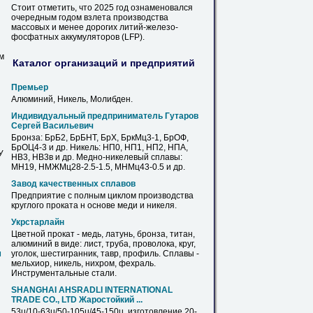
Стоит
отметить, что 2025 год ознаменовался
очередным годом взлета производства
массовых и менее дорогих литий-железо-
фосфатных аккумуляторов (LFP).
м
Каталог организаций и предприятий
Премьер
Алюминий,
Никель
, Молибден.
Индивидуальный предприниматель Гутаров
Сергей Васильевич
Бронза: БрБ2, БрБНТ, БрХ, БркМц3-1, БрОФ,
БрОЦ4-3 и др.
Никель
: НП0, НП1, НП2, НПА,
У
НВ3, НВ3в и др. Медно-никелевый сплавы:
МН19, НМЖМц28-2.5-1.5, МНМц43-0.5 и др.
Завод качественных сплавов
Предприятие с полным циклом производства
круглого проката н основе меди и
никеля
.
Укрстарлайн
Цветной прокат - медь, латунь, бронза, титан,
алюминий в виде: лист, труба, проволока, круг,
м
уголок, шестигранник, тавр, профиль. Сплавы -
мельхиор,
никель
, нихром, фехраль.
Инструментальные стали.
SHANGHAI AHSRADLI INTERNATIONAL
TRADE CО., LTD Жаростойкий ...
53µ/10-63µ/50-105µ/45-150µ. изготовление 20-