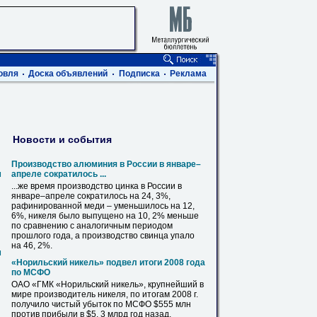
овля
Доска объявлений
Подписка
Реклама
Новости и события
Производство алюминия в России в январе–
м
апреле сократилось ...
...же время производство цинка в России в
январе–апреле сократилось на 24, 3%,
рафинированной меди – уменьшилось на 12,
6%,
никеля
было выпущено на 10, 2% меньше
по сравнению с аналогичным периодом
прошлого года, а производство свинца упало
на 46, 2%.
м
«Норильский
никель
» подвел итоги 2008 года
по МСФО
ОАО «ГМК «Норильский
никель
», крупнейший в
мире производитель
никеля
, по итогам 2008 г.
получило чистый убыток по МСФО $555 млн
против прибыли в $5, 3 млрд год назад,