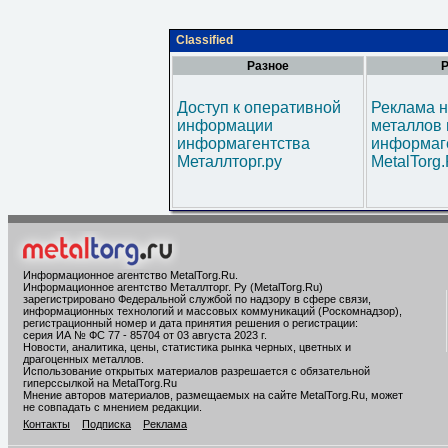
Classified
Разное
Р
Доступ к оперативной
Реклама н
информации
металлов 
информагентства
информаг
Металлторг.ру
MetalTorg
Информационное агентство MetalTorg.Ru
.
Информационное агентство Металлторг. Ру (MetalTorg.Ru)
зарегистрировано Федеральной службой по надзору в сфере связи,
информационных технологий и массовых коммуникаций (Роскомнадзор),
регистрационный номер и дата принятия решения о регистрации:
серия ИА № ФС 77 - 85704 от 03 августа 2023 г.
Новости, аналитика, цены, статистика рынка черных, цветных и
драгоценных металлов.
Использование открытых материалов разрешается с обязательной
гиперссылкой на MetalTorg.Ru
Мнение авторов материалов, размещаемых на сайте MetalTorg.Ru, может
не совпадать с мнением редакции.
Контакты
Подписка
Реклама