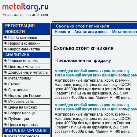
РЕГИСТРАЦИЯ
Сколько стоит кг никеля
НОВОСТИ
Новости
Аналитика и цены
Металлоторг
Рынка металлов
Новости компаний
Сколько стоит кг никеля
Информагентства
АНАЛИТИКА
Предложения на продажу
Черные металлы
Цветные металлы
молибден ниобий никель хром марганец
Драгоценные металлы
титан кремний чугун цинк ванадий вольфра
Металлолом
Азатированные материала :хром, кремний,
Сырье
марганец, ванадий цена по запросу ШФС30
цена 40000р без ндс физ/тн (склад Ростов)
Статистика
Графит ГИИ цена на фракцию 0, 2-2, 5 мм
Индекс цен России
составит 40500р с ндс Магний МГ-90 цена...
Мировые цены
молибден ниобий никель хром марганец
Цены на биржах
титан кремний чугун цинк ванадий вольфра
Вопрос месяца
Азатированные материала :хром, кремний,
марганец, ванадий цена по запросу ШФС30
Публикации
цена 40000р без ндс физ/тн (склад Ростов)
Цены и прогнозы
Графит ГИИ цена на фракцию 0, 2-2, 5 мм
МЕТАЛЛОТОРГОВЛЯ
составит 40500р с ндс Магний МГ-90 цена...
Металлоторговля