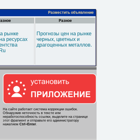
Разместить объявление
азное
Разное
а рынке
Прогнозы цен на рынке
на ресурсах
черных, цветных и
ентства
драгоценных металлов.
.Ru
На сайте работает система коррекции ошибок.
Обнаружив неточность в тексте или
неработоспособность ссылки, выделите на странице
этот фрагмент и отправьте его администратору
нажатием
Ctrl
+
Enter
.