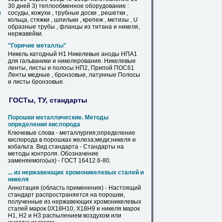
30 дней 3) теплообменное оборудование :
м
сосуды, кожухи , трубные доски , решетки ,
кольца, стяжки , шпильки , крепеж , метизы , U
образные трубы , фланцы из титана и
никеля
,
нержавейки.
"Горячие металлы"
Никель
катодный Н1 Никелевые аноды НПА1
для гальваники и никелерования. Никелевые
ленты, листы и полосы НП2, Припой ПОС61
Ленты медные , бронзовые, латунные Полосы
и листы бронзовые.
ГОСТы, ТУ, стандарты
Порошки металлические. Методы
определения кислорода
Ключевые слова - металлургия;определение
кислорода в порошках железа;меди;
никеля
и
кобальта. Вид стандарта - Стандарты на
методы контроля. Обозначение
заменяемого(ых) - ГОСТ 16412.6-80.
... из нержавеющих хромоникелевых сталей и
никеля
Аннотация (область применения) - Настоящий
стандарт распространяется на порошки,
полученные из нержавеющих хромоникелевых
сталей марок 0Х18Н10, Х18Н9 и
никеля
марок
Н1, Н2 и Н3 распылением воздухом или