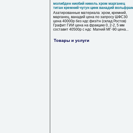
молибден ниобий никель хром марганец
титан кремний чугун цинк ванадий вольфра
Азатированные материала :хром, кремний,
марганец, ванадий цена по запросу ШФС30
цена 40000р без ндс физ/тн (склад Ростов)
Графит ГИИ цена на фракцию 0, 2-2, 5 мм
составит 40500р с ндс Магний МГ-90 цена...
Товары и услуги