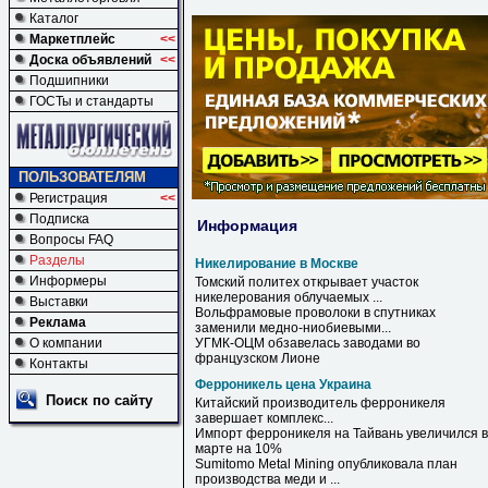
Каталог
Маркетплейс
<<
Доска объявлений
<<
Подшипники
ГОСТы и стандарты
ПОЛЬЗОВАТЕЛЯМ
Регистрация
<<
Подписка
Информация
Вопросы FAQ
Разделы
Никелирование в Москве
Информеры
Томский политех открывает участок
никелерования облучаемых ...
Выставки
Вольфрамовые проволоки
в
спутниках
Реклама
заменили медно-ниобиевыми...
О компании
УГМК-ОЦМ обзавелась заводами во
французском Лионе
Контакты
Ферроникель цена Украина
Поиск по сайту
Китайский производитель
ферроникеля
завершает комплекс...
Импорт
ферроникеля
на Тайвань увеличился в
марте на 10%
Sumitomo Metal Mining опубликовала план
производства меди и ...