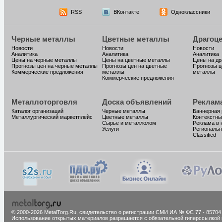
RSS
ВКонтакте
Одноклассники
Черные металлы
Цветные металлы
Драгоц
Новости
Новости
Новости
Аналитика
Аналитика
Аналитика
Цены на черные металлы
Цены на цветные металлы
Цены на д
Прогнозы цен на черные металлы
Прогнозы цен на цветные
Прогнозы ц
Коммерческие предложения
металлы
металлы
Коммерческие предложения
Металлоторговля
Доска объявлений
Реклам
Каталог организаций
Черные металлы
Баннерная
Металлургический маркетплейс
Цветные металлы
Контекстны
Сырье и металлолом
Реклама в 
Услуги
Региональн
Classified
© 2000-2026 MetalTorg.Ru,
cвидетельство о регистрации СМИ ИА № ФС 77 - 85704
Использование открытых материалов разрешается с обязательной гиперссылкой 