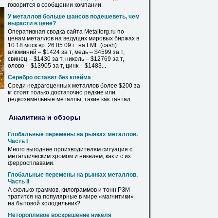
говорится в сообщении компании.
У металлов больше шансов подешеветь, чем
вырасти в цене?
Оперативная сводка сайта Metaltorg.ru по
ценам металлов на ведущих мировых биржах в
10:18 моск.вр. 26.05.09 г.: на LME (cash):
алюминий – $1424 за т, медь – $4599 за т,
свинец – $1430 за т,
никель
– $12769 за т,
олово – $13905 за т, цинк – $1483...
Серебро оставят без клейма
Среди недрагоценных металлов более $200 за
кг
стоят
только достаточно редкие или
редкоземельные металлы, такие как тантал...
Аналитика и обзоры
Глобальные перемены на рынках металлов.
Часть I
Много выгоднее производителям ситуация с
металлическим хромом и
никелем
, как и с их
ферросплавами.
Глобальные перемены на рынках металлов.
Часть II
А
сколько
граммов, килограммов и тонн РЗМ
тратится на популярные в мире «магнитики»
на бытовой холодильник?
Неторопливое воскрешение
никеля