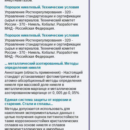
инертным газом.
Порошок никелевый. Технические условия
Управление Ростехрегулирования - 320 -
Управление стандартизации и сертификации
сырья и материалов. Технический комитет
России - 370 -
Никель
. Кобальт. Разработчик
МНД - Российская Федерация.
Порошок никелевый. Технические условия
Управление Ростехрегулирования - 320 -
Управление стандартизации и сертификации
сырья и материалов. Технический комитет
России - 370 -
Никель
. Кобальт. Разработчик
МНД - Российская Федерация.
... металлический азотированный. Методы
определения
никеля
Аннотация (область применения) - Настоящий
стандарт устанавливает фотометрический и
атомно-абсорбционный методы определения
никеля
при массовой доле
никеля
в
металлическом марганце и металлическом
азотированном марганце от 0, 005 до 0, 05%
Единая система защиты от коррозии и
старения. Стали и сплавы...
Методы допускается использовать для
накопления экспериментальных данных с
целью получения оценок питтингостойкости
также коррозионностойких кристаллических
сплавов на основе
никеля
и сплавов
мелкокристаллических и аморфных