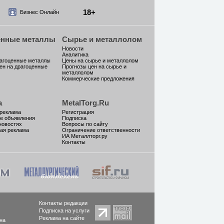
18+
Бизнес Онлайн
енные металлы
Сырье и металлолом
Новости
Аналитика
рагоценные металлы
Цены на сырье и металлолом
ен на драгоценные
Прогнозы цен на сырье и
металлолом
Коммерческие предложения
а
MetalTorg.Ru
 реклама
Регистрация
е объявления
Подписка
новостях
Вопросы по сайту
ая реклама
Ограничение ответственности
ИА Металлторг.ру
Контакты
Контакты редакции
Подписка на услуги
Реклама на сайте
на