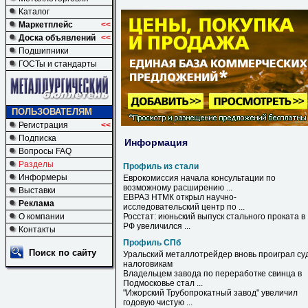
Каталог
Маркетплейс
<<
Доска объявлений
<<
Подшипники
ГОСТы и стандарты
ПОЛЬЗОВАТЕЛЯМ
Регистрация
<<
Подписка
Информация
Вопросы FAQ
Разделы
Профиль из стали
Информеры
Еврокомиссия начала консультации по
возможному расширению ...
Выставки
ЕВРАЗ НТМК открыл научно-
Реклама
исследовательский центр по ...
О компании
Росстат: июньский выпуск стального проката в
РФ увеличился ...
Контакты
Профиль СПб
Поиск по сайту
Уральский металлотрейдер вновь проиграл су
налоговикам
Владельцем завода по переработке свинца в
Подмосковье стал ...
"Ижорский Трубопрокатный завод" увеличил
годовую чистую ...