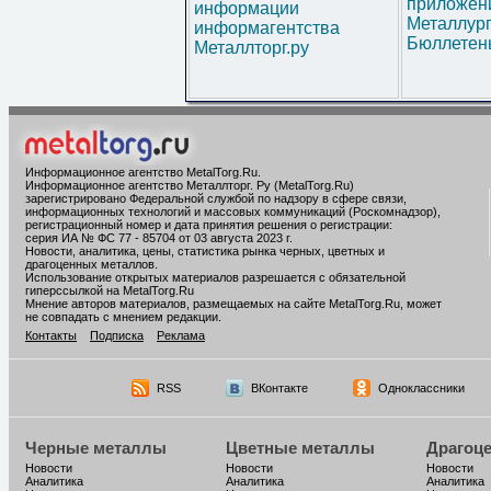
приложени
информации
Металлур
информагентства
Бюллетен
Металлторг.ру
Информационное агентство MetalTorg.Ru
.
Информационное агентство Металлторг. Ру (MetalTorg.Ru)
зарегистрировано Федеральной службой по надзору в сфере связи,
информационных технологий и массовых коммуникаций (Роскомнадзор),
регистрационный номер и дата принятия решения о регистрации:
серия ИА № ФС 77 - 85704 от 03 августа 2023 г.
Новости, аналитика, цены, статистика рынка черных, цветных и
драгоценных металлов.
Использование открытых материалов разрешается с обязательной
гиперссылкой на MetalTorg.Ru
Мнение авторов материалов, размещаемых на сайте MetalTorg.Ru, может
не совпадать с мнением редакции.
Контакты
Подписка
Реклама
RSS
ВКонтакте
Одноклассники
Черные металлы
Цветные металлы
Драгоц
Новости
Новости
Новости
Аналитика
Аналитика
Аналитика