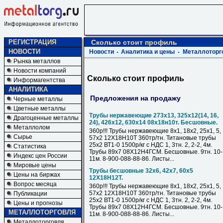
РЕГИСТРАЦИЯ
Сколько стоит профиль
НОВОСТИ
Новости
Аналитика и цены
Металлоторг
Рынка металлов
Новости компаний
Сколько стоит профиль
Информагентства
АНАЛИТИКА
Предложения на продажу
Черные металлы
Цветные металлы
Трубы нержавеющие 273х13, 325х12(14, 16,
Драгоценные металлы
24), 426х12, 630х14 08х18н10т. Бесшовные.
Металлолом
360р!!! Трубы нержавеющие 8х1, 18х2, 25х1, 5,
Сырье
57х2 12Х18Н10Т 360тр/тн. Титановые трубы
25х2 ВТ1-0 1500р/кг с НДС 1, 3тн. 2, 2-2, 4м.
Статистика
Трубы 89х7 08Х12Н4ГСМ. Бесшовные. 9тн. 10-
Индекс цен России
11м. 8-900-088-88-86. Листы...
Мировые цены
Трубы бесшовные 32х6, 42х7, 60х5
Цены на биржах
12Х18Н12Т.
Вопрос месяца
360р!!! Трубы нержавеющие 8х1, 18х2, 25х1, 5,
57х2 12Х18Н10Т 360тр/тн. Титановые трубы
Публикации
25х2 ВТ1-0 1500р/кг с НДС 1, 3тн. 2, 2-2, 4м.
Цены и прогнозы
Трубы 89х7 08Х12Н4ГСМ. Бесшовные. 9тн. 10-
МЕТАЛЛОТОРГОВЛЯ
11м. 8-900-088-88-86. Листы...
Металлоторговля