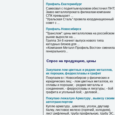
Профиль Екатеринбург
Самосвал с поднятым кузовом обесточил ПНТ
Завоз металлопроката филиалам компании
СПК превышает ...
"Уральская Сталь" провела координационный
совет с ...
Профиль Новосибирск
"Транслом": цены металлолома на российском
рынке выросли на ...
Группа Эл 6 начнет выпуск нового типа
катодных блоков для ...
«Компания Металл
Профиль
Восток» сменила
генерального...
Спрос на продукцию, цены
Закупаем лом цветных и редких металлов,
их порошки, ферросплавы и графит
Покупаем в г. Новосибирске у физических и
юридических лиц: - лом цветных металлов, их
сплавы и порошки; - редкие металлы и
соединения; - ферросплавы и лигатуры; - бой
графита и угольный бой; - деловой...
Покупаю лежалую Арматуру , вывезу своим
автотранспортом
Куплю арматуру , швеллер, уголок, двутавр
балку, листовое железо (горячий, холодняк),
лист рифленый, трубу профильную, трубу ЭС,