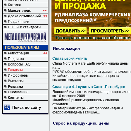
Каталог
Маркетплейс
<<
Доска объявлений
<<
Подшипники
ГОСТы и стандарты
ПОЛЬЗОВАТЕЛЯМ
Информация
Регистрация
<<
Сплав церия купить
Подписка
China Northern Rare Earth опубликовала цены
Вопросы FAQ
на ...
Разделы
РУСАЛ обеспечит себя лигатурами наполовин
Информеры
Китайские производители марганцевых
сплавов
ожидают...
Выставки
Реклама
Сплав цам 4-1 купить в Санкт-Петербурге
Японский импорт силикомарганца сократился
О компании
за 10 месяцев 2009...
Контакты
Индийский рынок марганцевых
сплавов
стабилен
Поиск по сайту
На американских рынках феррованадия и
ферромолибдена затишье...
Спрос на продукцию, цены