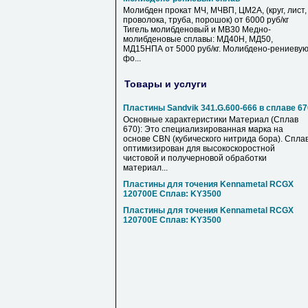
Молибден прокат МЧ, МЧВП, ЦМ2А, (круг, лист,
проволока, труба, порошок) от 6000 руб/кг
Тигель молибденовый и МВ30 Медно-
молибденовые сплавы: МД40Н, МД50,
МД15НПА от 5000 руб/кг. Молибдено-рениеву
фо...
Товары и услуги
Пластины Sandvik 341.G.600-666 в сплаве 67
Основные характеристики Материал (Сплав
670): Это специализированная марка на
основе CBN (кубического нитрида бора). Спла
оптимизирован для высокоскоростной
чистовой и получерновой обработки
материал...
Пластины для точения Kennametal RCGX
120700E Сплав: KY3500
Пластины для точения Kennametal RCGX
120700E Сплав: KY3500