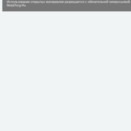
Использование открытых материалов разрешается с обязательной гиперссылкой 
MetalTorg.Ru