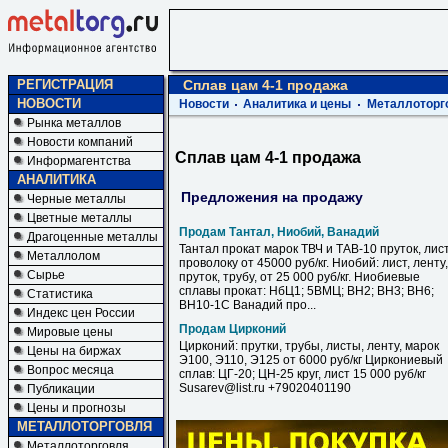
РЕГИСТРАЦИЯ
Сплав цам 4-1 продажа
НОВОСТИ
Новости
Аналитика и цены
Металлоторг
Рынка металлов
Новости компаний
Сплав цам 4-1 продажа
Информагентства
АНАЛИТИКА
Предложения на продажу
Черные металлы
Цветные металлы
Продам Тантал, Ниобий, Ванадий
Драгоценные металлы
Тантал прокат марок ТВЧ и ТАВ-10 пруток, лист
Металлолом
проволоку от 45000 руб/кг. Ниобий: лист, ленту,
Сырье
пруток, трубу, от 25 000 руб/кг. Ниобиевые
сплавы прокат: НбЦ1; 5ВМЦ; ВН2; ВН3; ВН6;
Статистика
ВН10-1С Ванадий про...
Индекс цен России
Продам Цирконий
Мировые цены
Цирконий: прутки, трубы, листы, ленту, марок
Цены на биржах
Э100, Э110, Э125 от 6000 руб/кг Циркониевый
Вопрос месяца
сплав: ЦГ-20; ЦН-25 круг, лист 15 000 руб/кг
Susarev@list.ru +79020401190
Публикации
Цены и прогнозы
МЕТАЛЛОТОРГОВЛЯ
Металлоторговля