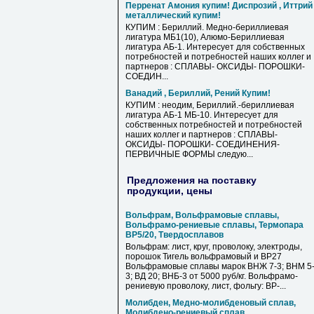
Перренат Амония купим! Диспрозий , Иттрий
металлический купим!
КУПИМ : Бериллий. Медно-бериллиевая
лигатура МБ1(10), Алюмо-Бериллиевая
лигатура АБ-1. Интересует для собственных
потребностей и потребностей наших коллег и
партнеров : СПЛАВЫ- ОКСИДЫ- ПОРОШКИ-
СОЕДИН...
Ванадий , Бериллий, Рений Купим!
КУПИМ : неодим, Бериллий.-бериллиевая
лигатура АБ-1 МБ-10. Интересует для
собственных потребностей и потребностей
наших коллег и партнеров : СПЛАВЫ-
ОКСИДЫ- ПОРОШКИ- СОЕДИНЕНИЯ-
ПЕРВИЧНЫЕ ФОРМЫ следую...
Предложения на поставку
продукции, цены
Вольфрам, Вольфрамовые сплавы,
Вольфрамо-рениевые сплавы, Термопара
ВР5/20, Твердосплавов
Вольфрам: лист, круг, проволоку, электроды,
порошок Тигель вольфрамовый и ВР27
Вольфрамовые сплавы марок ВНЖ 7-3; ВНМ 5
3; ВД 20; ВНБ-3 от 5000 руб/кг. Вольфрамо-
рениевую проволоку, лист, фольгу: ВР-...
Молибден, Медно-молибденовый сплав,
Молибдено-рениевый сплав