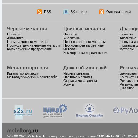
RSS
ВКонтакте
Одноклассники
Черные металлы
Цветные металлы
Драгоц
Новости
Новости
Новости
Аналитика
Аналитика
Аналитика
Цены на черные металлы
Цены на цветные металлы
Цены на д
Прогнозы цен на черные металлы
Прогнозы цен на цветные
Прогнозы ц
Коммерческие предложения
металлы
металлы
Коммерческие предложения
Металлоторговля
Доска объявлений
Реклам
Каталог организаций
Черные металлы
Баннерная
Металлургический маркетплейс
Цветные металлы
Контекстны
Сырье и металлолом
Реклама в 
Услуги
Региональн
Classified
© 2000-2026 MetalTorg.Ru,
cвидетельство о регистрации СМИ ИА № ФС 77 - 85704