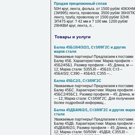
Продам прецизионный сплав
50Н круг, лента, фольга. от 1500 руб/кг 40КХН
(ЭИ995) лента, проволока. 3500 руб/кг 36НХТ
ленту, трубу, проволоку от 1500 руб/кг 32НК
ЭП475 круг: ? 42 мм и ? 100 мм. 1200 руб/кг
29НКВИ круг, лента, л...
Товары и услуги
Балка 45Б10/4/3/2/1, Ст3/09Г2С и других
марок стали
Уважаемые партнеры! Предлагаем к поставке
Балку 45Б. Характеристики: Марка профиля –
45Б2/45Б1. Размер профиля – 45; Длина, м —
12; Марка стали: S355J0 – 45Б10; Ст3 –
45Б4/3/2; С390 – 45Б4/3; С355 –...
Балка 45БС2/1, Ст3/09Г2С
Уважаемые партнеры! Предлагаем к поставке
Балку 45БС. Характеристики: Марка профиля 
45БС2/45БС1. Размер профиля – 45; Длина, м
— 12; Марка стали: Ст3/09Г2С. Для получения
более подробной информац...
Балка 45ДБ8//6/2/1, Ст3/09Г2С и других маро
стали
Уважаемые партнеры! Предлагаем к поставке
Балку 45ДБ. Характеристики: Марка профиля 
45ДБ8//6/2/1; Размер профиля – 45; Длина, м 
12; Марка стали: 50/50W - 45ДБ8; С355J0 –