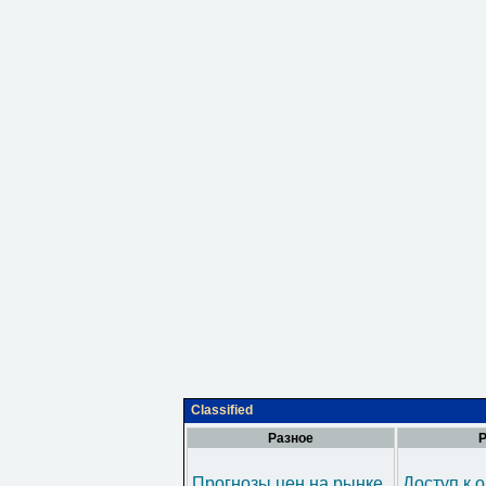
Classified
Разное
Р
Прогнозы цен на рынке
Доступ к 