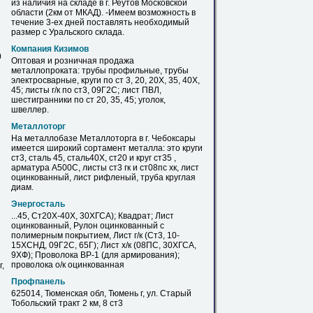
из наличия на складе в г. Реутов Московской
области (2км от МКАД). -Имеем возможность в
течение 3-ех дней поставлять необходимый
размер с Уральского склада.
Компания Кизимов
0
Оптовая и розничная продажа
металлопроката: трубы профильные, трубы
электросварные, круги по ст 3, 20, 20Х, 35, 40Х,
45;
листы
г/к по
ст3
, 09Г2С;
лист
ПВЛ,
шестигранники по ст 20, 35, 45; уголок,
швеллер.
Металлоторг
На металлобазе Металлоторга в г. Чебоксары
имеется широкий сортамент металла: это круги
ст3
, сталь 45, сталь40Х, ст20 и круг ст35 ,
арматура А500С,
листы
ст3
гк и ст08пс хк,
лист
оцинкованный,
лист
рифленый, труба круглая
диам.
Энергосталь
...45, Ст20Х-40Х, 30ХГСА); Квадрат;
Лист
оцинкованный, Рулон оцинкованный с
полимерным покрытием,
Лист
г/к (
Ст3
, 10-
15ХСНД, 09Г2С, 65Г);
Лист
х/к (08ПС, 30ХГСА,
9ХФ); Проволока ВР-1 (для армирования);
проволока о/к оцинкованная
,
Профпанель
625014, Тюменская обл, Тюмень г, ул. Старый
Тобольский тракт 2 км, 8
ст3