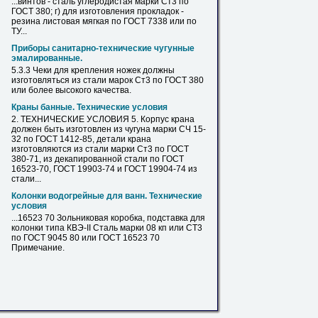
...винтов - сталь углеродистая марки
Ст3
по
ГОСТ 380; г) для изготовления прокладок -
резина листовая мягкая по ГОСТ 7338 или по
ТУ...
Приборы санитарно-технические чугунные
эмалированные.
5.3.3 Чеки для крепления ножек должны
изготовляться из стали марок
Ст3
по ГОСТ 380
или более высокого качества.
Краны банные. Технические условия
2. ТЕХНИЧЕСКИЕ УСЛОВИЯ 5. Корпус крана
должен быть изготовлен из чугуна марки СЧ 15-
32 по ГОСТ 1412-85, детали крана
изготовляются из стали марки
Ст3
по ГОСТ
380-71, из декапированной стали по ГОСТ
16523-70, ГОСТ 19903-74 и ГОСТ 19904-74 из
стали...
Колонки водогрейные для ванн. Технические
условия
...16523 70 Зольниковая коробка, подставка для
колонки типа КВЭ-II Сталь марки 08 кп или
СТ3
по ГОСТ 9045 80 или ГОСТ 16523 70
Примечание.