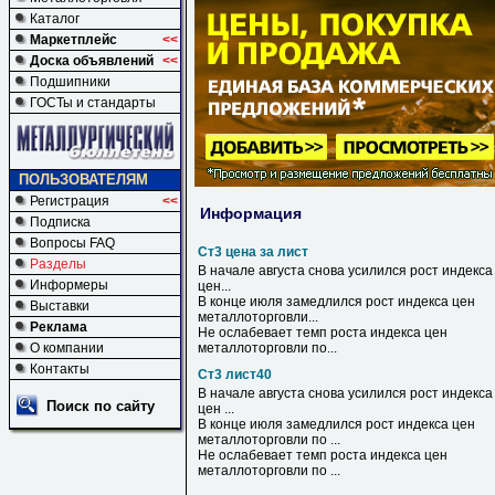
Каталог
Маркетплейс
<<
Доска объявлений
<<
Подшипники
ГОСТы и стандарты
ПОЛЬЗОВАТЕЛЯМ
Регистрация
<<
Информация
Подписка
Вопросы FAQ
Ст3 цена за лист
Разделы
В начале августа снова усилился рост индекса
Информеры
цен
...
В конце июля замедлился рост индекса
цен
Выставки
металлоторговли...
Реклама
Не ослабевает темп роста индекса
цен
О компании
металлоторговли по...
Контакты
Ст3 лист40
В начале августа снова усилился рост индекса
Поиск по сайту
цен ...
В конце июля замедлился рост индекса цен
металлоторговли по ...
Не ослабевает темп роста индекса цен
металлоторговли по ...