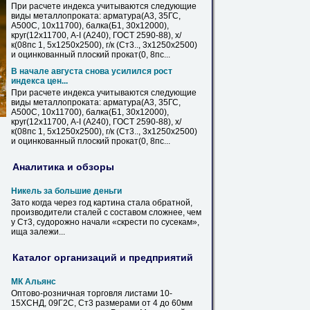
При расчете индекса учитываются следующие
виды металлопроката: арматура(А3, 35ГС,
А500С, 10х11700), балка(Б1, 30х12000),
круг(12х11700, A-I (A240), ГОСТ 2590-88), х/
к(08пс 1, 5х1250х2500), г/к (
Ст3
.., 3х1250х2500)
и оцинкованный плоский прокат(0, 8пс...
В начале августа снова усилился рост
индекса
цен
...
При расчете индекса учитываются следующие
виды металлопроката: арматура(А3, 35ГС,
А500С, 10х11700), балка(Б1, 30х12000),
круг(12х11700, A-I (A240), ГОСТ 2590-88), х/
к(08пс 1, 5х1250х2500), г/к (
Ст3
.., 3х1250х2500)
и оцинкованный плоский прокат(0, 8пс...
Аналитика и обзоры
Никель за большие деньги
Зато когда через год картина стала обратной,
производители сталей с составом сложнее, чем
у
Ст3
, судорожно начали «скрести по сусекам»,
ища залежи...
Каталог организаций и предприятий
МК Альянс
Оптово-розничная торговля
листами
10-
15ХСНД, 09Г2С,
Ст3
размерами от 4 до 60мм