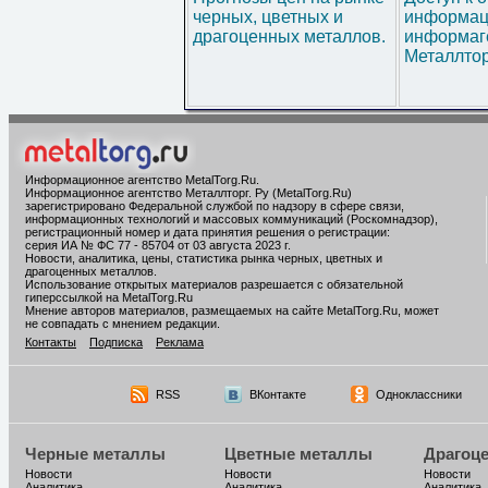
черных, цветных и
информац
драгоценных металлов.
информаг
Металлтор
Информационное агентство MetalTorg.Ru
.
Информационное агентство Металлторг. Ру (MetalTorg.Ru)
зарегистрировано Федеральной службой по надзору в сфере связи,
информационных технологий и массовых коммуникаций (Роскомнадзор),
регистрационный номер и дата принятия решения о регистрации:
серия ИА № ФС 77 - 85704 от 03 августа 2023 г.
Новости, аналитика, цены, статистика рынка черных, цветных и
драгоценных металлов.
Использование открытых материалов разрешается с обязательной
гиперссылкой на MetalTorg.Ru
Мнение авторов материалов, размещаемых на сайте MetalTorg.Ru, может
не совпадать с мнением редакции.
Контакты
Подписка
Реклама
RSS
ВКонтакте
Одноклассники
Черные металлы
Цветные металлы
Драгоц
Новости
Новости
Новости
Аналитика
Аналитика
Аналитика