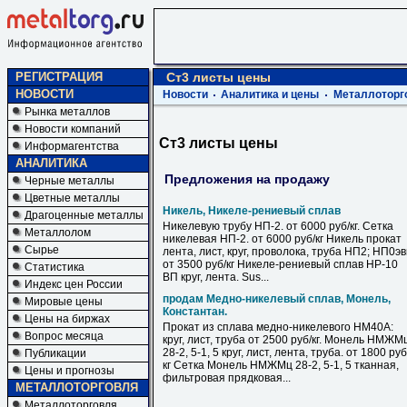
РЕГИСТРАЦИЯ
Ст3 листы цены
НОВОСТИ
Новости
Аналитика и цены
Металлоторг
Рынка металлов
Новости компаний
Ст3 листы цены
Информагентства
АНАЛИТИКА
Предложения на продажу
Черные металлы
Цветные металлы
Никель, Никеле-рениевый сплав
Драгоценные металлы
Никелевую трубу НП-2. от 6000 руб/кг. Сетка
Металлолом
никелевая НП-2. от 6000 руб/кг Никель прокат
Сырье
лента, лист, круг, проволока, труба НП2; НП0э
от 3500 руб/кг Никеле-рениевый сплав НР-10
Статистика
ВП круг, лента. Sus...
Индекс цен России
продам Медно-никелевый сплав, Монель,
Мировые цены
Константан.
Цены на биржах
Прокат из сплава медно-никелевого НМ40А:
Вопрос месяца
круг, лист, труба от 2500 руб/кг. Монель НМЖМ
28-2, 5-1, 5 круг, лист, лента, труба. от 1800 руб
Публикации
кг Сетка Монель НМЖМц 28-2, 5-1, 5 тканная,
Цены и прогнозы
фильтровая прядковая...
МЕТАЛЛОТОРГОВЛЯ
Металлоторговля