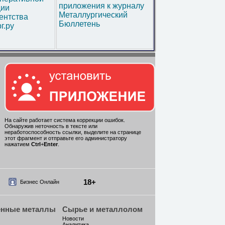
приложения к журналу
ии
Металлургический
ентства
Бюллетень
г.ру
На сайте работает система коррекции ошибок.
Обнаружив неточность в тексте или
неработоспособность ссылки, выделите на странице
этот фрагмент и отправьте его администратору
нажатием
Ctrl
+
Enter
.
18+
Бизнес Онлайн
енные металлы
Сырье и металлолом
Новости
Аналитика