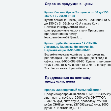
Спрос на продукцию, цены
Купим Листы обрезь Толщиной от 50 до 150
150 Ст 3 . 09г2с ст 45
Купим лежалые Листы, Обрезь Толщиной от 5
до 150 Ст 3 . 09г2с ст 45 А так-же Круги,
Поковки. Инструментальные и
конструкционные марки стали Присылать
предложения на почту
leva.demidenko02@mail.r...
Купим трубы бесшовные 12х18н10т.
Лежалые. Вырезку. Не короче 4м.
Нержавеющие. 8-900-088-88-86.
Возьмём нержавеющий металлопрокат на
реализацию. Экономьте на аренде склада и
офиса. тел: 8-900-088-88-86. Купим титановые
трубы 25х2 от 5.5м и 38х2 от 3.7м. Вырезку. По
2тн. Бесшовные. Купим бесшов...
Предложения на поставку
продукции, цены
продам Жаропрочный литьевой сплав
Продам жаропрочный сплав ХН78Т, ЭИ435 круг
лист, лента, труба. от2500 руб\кг ХН77ТЮР,
ЭИ437Б круг, лист, труба, проволоку. от2500
руб/кг ХН68вмтюк-вд (ЭП693ва-вд) лист. 3000
руб/кг. ХН67мвтю-вд (ЭП 2...