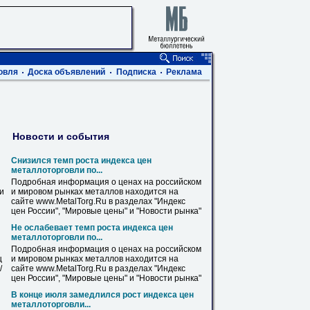
овля
Доска объявлений
Подписка
Реклама
Новости и события
Снизился темп роста индекса
цен
металлоторговли по...
Подробная информация о
ценах
на российском
ви
и мировом рынках металлов находится на
сайте www.MetalTorg.Ru в разделах "Индекс
цен
России", "Мировые
цены
" и "Новости рынка"
Не ослабевает темп роста индекса
цен
металлоторговли по...
Подробная информация о
ценах
на российском
ц
и мировом рынках металлов находится на
/
сайте www.MetalTorg.Ru в разделах "Индекс
цен
России", "Мировые
цены
" и "Новости рынка"
В конце июля замедлился рост индекса
цен
металлоторговли...