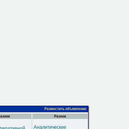
Разместить объявление
азное
Разное
Аналитические
оперативной