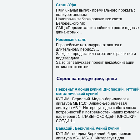
Сталь Уфа
НЛМК начал выпуск премиального проката с
полиуретановым ...
Налоговики заблокировали все счета
Белорецкого МК
СМЦ «Пермметалл» сообщил о росте годовых
финансовых ...
Немецкая сталь
Европейские металлурги готовятся к
длительному периоду ...
Salzgitter представила стратегию развития и
подтвердила ...
Salzgitter запускает проект декарбонизации
стоимостью сотни ...
Спрос на продукцию, цены
Перренат Амония купим! Диспрозий , Иттрий
металлический купим!
КУПИМ : Бериллий. Медно-бериллиевая
лигатура МБ1(10), Алюмо-Бериллиевая
лигатура АБ-1. Интересует для собственных
потребностей и потребностей наших коллег и
партнеров : СПЛАВЫ- ОКСИДЫ- ПОРОШКИ-
СОЕДИН...
Ванадий , Бериллий, Рений Купим!
КУПИМ : неодим, Бериллий.-бериллиевая
лигатура АБ-1 МБ-10. Интересует для