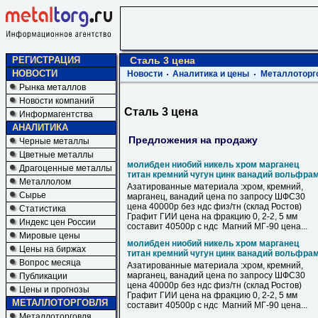
РЕГИСТРАЦИЯ
Сталь 3 цена
НОВОСТИ
Новости
Аналитика и цены
Металлоторг
Рынка металлов
Новости компаний
Сталь 3 цена
Информагентства
АНАЛИТИКА
Предложения на продажу
Черные металлы
Цветные металлы
молибден ниобий никель хром марганец
Драгоценные металлы
титан кремний чугун цинк ванадий вольфра
Металлолом
Азатированные материала :хром, кремний,
Сырье
марганец, ванадий цена по запросу ШФС30
цена 40000р без ндс физ/тн (склад Ростов)
Статистика
Графит ГИИ цена на фракцию 0, 2-2, 5 мм
Индекс цен России
составит 40500р с ндс Магний МГ-90 цена...
Мировые цены
молибден ниобий никель хром марганец
Цены на биржах
титан кремний чугун цинк ванадий вольфра
Вопрос месяца
Азатированные материала :хром, кремний,
марганец, ванадий цена по запросу ШФС30
Публикации
цена 40000р без ндс физ/тн (склад Ростов)
Цены и прогнозы
Графит ГИИ цена на фракцию 0, 2-2, 5 мм
МЕТАЛЛОТОРГОВЛЯ
составит 40500р с ндс Магний МГ-90 цена...
Металлоторговля