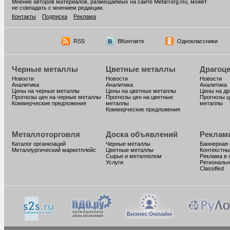
Мнение авторов материалов, размещаемых на сайте MetalTorg.Ru, может
не совпадать с мнением редакции.
Контакты
Подписка
Реклама
RSS
ВКонтакте
Одноклассники
Черные металлы
Цветные металлы
Драгоц
Новости
Новости
Новости
Аналитика
Аналитика
Аналитика
Цены на черные металлы
Цены на цветные металлы
Цены на д
Прогнозы цен на черные металлы
Прогнозы цен на цветные
Прогнозы ц
Коммерческие предложения
металлы
металлы
Коммерческие предложения
Металлоторговля
Доска объявлений
Реклам
Каталог организаций
Черные металлы
Баннерная
Металлургический маркетплейс
Цветные металлы
Контекстны
Сырье и металлолом
Реклама в 
Услуги
Региональн
Classified