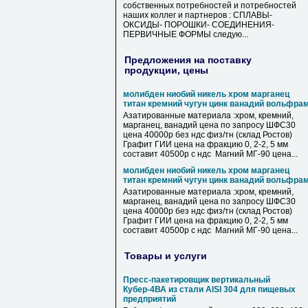
собственных потребностей и потребностей
наших коллег и партнеров : СПЛАВЫ-
ОКСИДЫ- ПОРОШКИ- СОЕДИНЕНИЯ-
ПЕРВИЧНЫЕ ФОРМЫ следую...
Предложения на поставку
продукции, цены
молибден ниобий никель хром марганец
титан кремний чугун цинк ванадий вольфра
Азатированные материала :хром, кремний,
марганец, ванадий цена по запросу ШФС30
цена 40000р без ндс физ/тн (склад Ростов)
Графит ГИИ цена на фракцию 0, 2-2, 5 мм
составит 40500р с ндс Магний МГ-90 цена...
молибден ниобий никель хром марганец
титан кремний чугун цинк ванадий вольфра
Азатированные материала :хром, кремний,
марганец, ванадий цена по запросу ШФС30
цена 40000р без ндс физ/тн (склад Ростов)
Графит ГИИ цена на фракцию 0, 2-2, 5 мм
составит 40500р с ндс Магний МГ-90 цена...
Товары и услуги
Пресс-пакетировщик вертикальный
Кубер-4ВА из стали AISI 304 для пищевых
предприятий