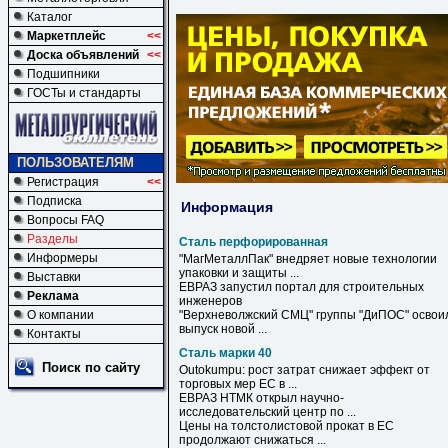
Каталог
Маркетплейс
<<
Доска объявлений
<<
Подшипники
ГОСТы и стандарты
ПОЛЬЗОВАТЕЛЯМ
Регистрация
<<
Подписка
Информация
Вопросы FAQ
Разделы
Сталь перфорированная
Информеры
"МагМеталлПак" внедряет новые технологии
упаковки и защиты ...
Выставки
ЕВРАЗ запустил портал для строительных
Реклама
инженеров
О компании
"Верхневолжский СМЦ" группы "ДиПОС" освои
выпуск новой ...
Контакты
Сталь марки 40
Поиск по сайту
Outokumpu: рост затрат снижает эффект от
торговых мер ЕС в ...
ЕВРАЗ НТМК открыл научно-
исследовательский центр по ...
Цены на толстолистовой прокат в ЕС
продолжают снижаться ...