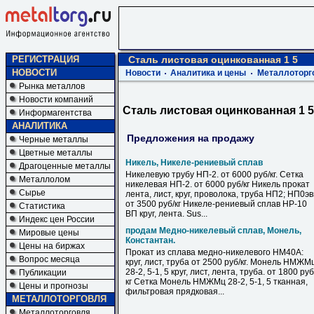
РЕГИСТРАЦИЯ
Сталь листовая оцинкованная 1 5
НОВОСТИ
Новости
Аналитика и цены
Металлоторг
Рынка металлов
Новости компаний
Сталь листовая оцинкованная 1 5
Информагентства
АНАЛИТИКА
Предложения на продажу
Черные металлы
Цветные металлы
Никель, Никеле-рениевый сплав
Драгоценные металлы
Никелевую трубу НП-2. от 6000 руб/кг. Сетка
Металлолом
никелевая НП-2. от 6000 руб/кг Никель прокат
Сырье
лента, лист, круг, проволока, труба НП2; НП0э
от 3500 руб/кг Никеле-рениевый сплав НР-10
Статистика
ВП круг, лента. Sus...
Индекс цен России
продам Медно-никелевый сплав, Монель,
Мировые цены
Константан.
Цены на биржах
Прокат из сплава медно-никелевого НМ40А:
Вопрос месяца
круг, лист, труба от 2500 руб/кг. Монель НМЖМ
28-2, 5-1, 5 круг, лист, лента, труба. от 1800 руб
Публикации
кг Сетка Монель НМЖМц 28-2, 5-1, 5 тканная,
Цены и прогнозы
фильтровая прядковая...
МЕТАЛЛОТОРГОВЛЯ
Металлоторговля