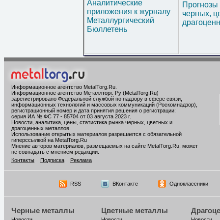
Аналитические
Прогнозы 
приложения к журналу
черных, ц
Металлургический
драгоценн
Бюллетень
Информационное агентство MetalTorg.Ru
.
Информационное агентство Металлторг. Ру (MetalTorg.Ru)
зарегистрировано Федеральной службой по надзору в сфере связи,
информационных технологий и массовых коммуникаций (Роскомнадзор),
регистрационный номер и дата принятия решения о регистрации:
серия ИА № ФС 77 - 85704 от 03 августа 2023 г.
Новости, аналитика, цены, статистика рынка черных, цветных и
драгоценных металлов.
Использование открытых материалов разрешается с обязательной
гиперссылкой на MetalTorg.Ru
Мнение авторов материалов, размещаемых на сайте MetalTorg.Ru, может
не совпадать с мнением редакции.
Контакты
Подписка
Реклама
RSS
ВКонтакте
Одноклассники
Черные металлы
Цветные металлы
Драгоц
Новости
Новости
Новости