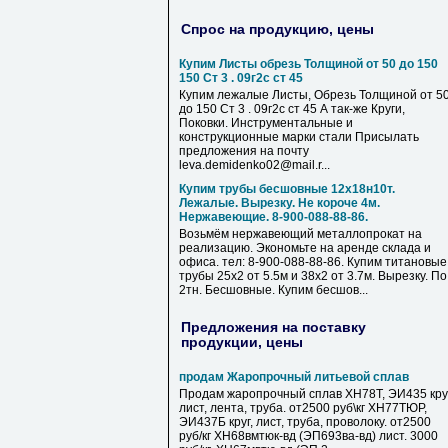
Спрос на продукцию, цены
Купим Листы обрезь Толщиной от 50 до 150
150 Ст 3 . 09г2с ст 45
Купим лежалые Листы, Обрезь Толщиной от 5
до 150 Ст 3 . 09г2с ст 45 А так-же Круги,
Поковки. Инструментальные и
конструкционные марки стали Присылать
предложения на почту
leva.demidenko02@mail.r...
Купим трубы бесшовные 12х18н10т.
Лежалые. Вырезку. Не короче 4м.
Нержавеющие. 8-900-088-88-86.
Возьмём нержавеющий металлопрокат на
реализацию. Экономьте на аренде склада и
офиса. тел: 8-900-088-88-86. Купим титановые
трубы 25х2 от 5.5м и 38х2 от 3.7м. Вырезку. По
2тн. Бесшовные. Купим бесшов...
Предложения на поставку
продукции, цены
продам Жаропрочный литьевой сплав
Продам жаропрочный сплав ХН78Т, ЭИ435 круг
лист, лента, труба. от2500 руб\кг ХН77ТЮР,
ЭИ437Б круг, лист, труба, проволоку. от2500
руб/кг ХН68вмтюк-вд (ЭП693ва-вд) лист. 3000