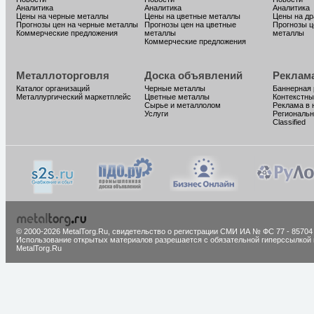
Аналитика
Аналитика
Аналитика
Цены на черные металлы
Цены на цветные металлы
Цены на д
Прогнозы цен на черные металлы
Прогнозы цен на цветные
Прогнозы ц
Коммерческие предложения
металлы
металлы
Коммерческие предложения
Металлоторговля
Доска объявлений
Реклам
Каталог организаций
Черные металлы
Баннерная
Металлургический маркетплейс
Цветные металлы
Контекстны
Сырье и металлолом
Реклама в 
Услуги
Региональн
Classified
© 2000-2026 MetalTorg.Ru,
cвидетельство о регистрации СМИ ИА № ФС 77 - 85704
Использование открытых материалов разрешается с обязательной гиперссылкой 
MetalTorg.Ru