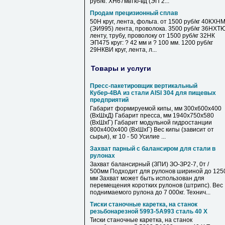
руб/кг. ХН67мвтю-вд (ЭП 2...
Продам прецизионный сплав
50Н круг, лента, фольга. от 1500 руб/кг 40КХН
(ЭИ995) лента, проволока. 3500 руб/кг 36НХТ
ленту, трубу, проволоку от 1500 руб/кг 32НК
ЭП475 круг: ? 42 мм и ? 100 мм. 1200 руб/кг
29НКВИ круг, лента, л...
Товары и услуги
Пресс-пакетировщик вертикальный
Кубер-4ВА из стали AISI 304 для пищевых
предприятий
Габарит формируемой кипы, мм 300х600х400
(ВхШхД) Габарит пресса, мм 1940х750х580
(ВхШхГ) Габарит модульной гидростанции
800х400х400 (ВхШхГ) Вес кипы (зависит от
сырья), кг 10 - 50 Усилие ...
Захват парный с балансиром для стали в
рулонах
Захват балансирный (ЗПИ) ЗО-ЗР2-7, 0т /
500мм Подходит для рулонов шириной до 125
мм Захват может быть использован для
перемещения коротких рулонов (штрипс). Вес
поднимаемого рулона до 7 000кг. Технич...
Тиски станочные каретка, на станок
резьбонарезной 5993-5А993 сталь 40 Х
Тиски станочные каретка, на станок