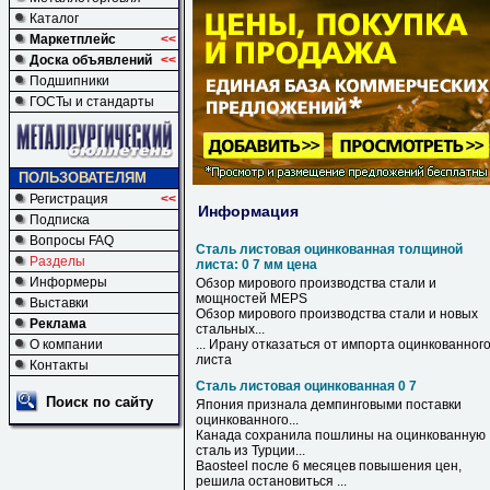
Каталог
Маркетплейс
<<
Доска объявлений
<<
Подшипники
ГОСТы и стандарты
ПОЛЬЗОВАТЕЛЯМ
Регистрация
<<
Информация
Подписка
Вопросы FAQ
Сталь листовая оцинкованная толщиной
Разделы
листа: 0 7 мм цена
Информеры
Обзор мирового производства
стали
и
мощностей MEPS
Выставки
Обзор мирового производства
стали
и новых
Реклама
стальных...
О компании
... Ирану отказаться от импорта
оцинкованног
листа
Контакты
Сталь листовая оцинкованная 0 7
Поиск по сайту
Япония признала демпинговыми поставки
оцинкованного
...
Канада сохранила пошлины на
оцинкованную
сталь
из Турции...
Baosteel после 6 месяцев повышения цен,
решила остановиться ...