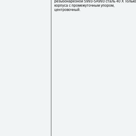
резьбонарезной 5993-5А993 сталь 40 Х Тольк
корпуса с промежуточным упором,
центровочный.