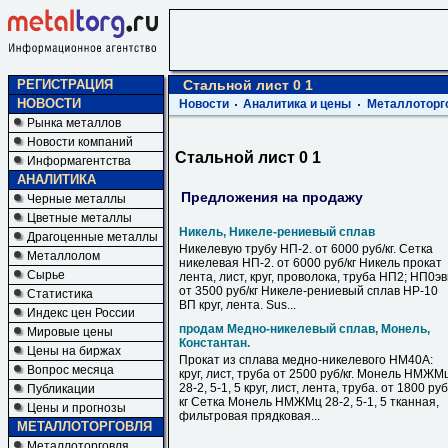
РЕГИСТРАЦИЯ
Стальной лист 0 1
НОВОСТИ
Новости
Аналитика и цены
Металлоторг
Рынка металлов
Новости компаний
Стальной лист 0 1
Информагентства
АНАЛИТИКА
Предложения на продажу
Черные металлы
Цветные металлы
Никель, Никеле-рениевый сплав
Драгоценные металлы
Никелевую трубу НП-2. от 6000 руб/кг. Сетка
Металлолом
никелевая НП-2. от 6000 руб/кг Никель прокат
Сырье
лента, лист, круг, проволока, труба НП2; НП0э
от 3500 руб/кг Никеле-рениевый сплав НР-10
Статистика
ВП круг, лента. Sus...
Индекс цен России
продам Медно-никелевый сплав, Монель,
Мировые цены
Константан.
Цены на биржах
Прокат из сплава медно-никелевого НМ40А:
Вопрос месяца
круг, лист, труба от 2500 руб/кг. Монель НМЖМ
28-2, 5-1, 5 круг, лист, лента, труба. от 1800 руб
Публикации
кг Сетка Монель НМЖМц 28-2, 5-1, 5 тканная,
Цены и прогнозы
фильтровая прядковая...
МЕТАЛЛОТОРГОВЛЯ
Металлоторговля