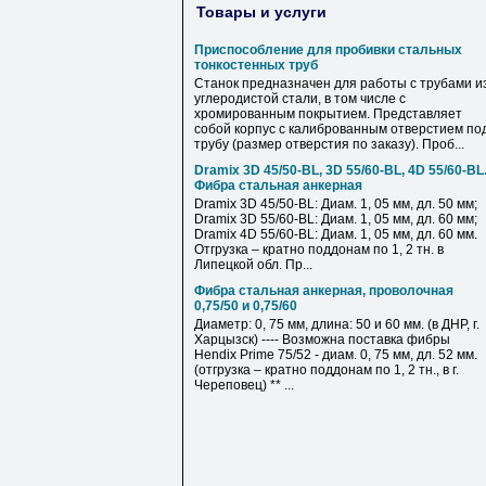
Товары и услуги
Приспособление для пробивки стальных
тонкостенных труб
Станок предназначен для работы с трубами и
углеродистой стали, в том числе с
хромированным покрытием. Представляет
собой корпус с калиброванным отверстием по
трубу (размер отверстия по заказу). Проб...
Dramix 3D 45/50-BL, 3D 55/60-BL, 4D 55/60-BL
Фибра стальная анкерная
Dramix 3D 45/50-BL: Диам. 1, 05 мм, дл. 50 мм;
Dramix 3D 55/60-BL: Диам. 1, 05 мм, дл. 60 мм;
Dramix 4D 55/60-BL: Диам. 1, 05 мм, дл. 60 мм.
Отгрузка – кратно поддонам по 1, 2 тн. в
Липецкой обл. Пр...
Фибра стальная анкерная, проволочная
0,75/50 и 0,75/60
Диаметр: 0, 75 мм, длина: 50 и 60 мм. (в ДНР, г.
Харцызск) ---- Возможна поставка фибры
Hendix Prime 75/52 - диам. 0, 75 мм, дл. 52 мм.
(отгрузка – кратно поддонам по 1, 2 тн., в г.
Череповец) ** ...