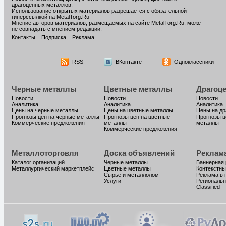
драгоценных металлов.
Использование открытых материалов разрешается с обязательной
гиперссылкой на MetalTorg.Ru
Мнение авторов материалов, размещаемых на сайте MetalTorg.Ru, может
не совпадать с мнением редакции.
Контакты
Подписка
Реклама
RSS
ВКонтакте
Одноклассники
Черные металлы
Цветные металлы
Драгоц
Новости
Новости
Новости
Аналитика
Аналитика
Аналитика
Цены на черные металлы
Цены на цветные металлы
Цены на д
Прогнозы цен на черные металлы
Прогнозы цен на цветные
Прогнозы ц
Коммерческие предложения
металлы
металлы
Коммерческие предложения
Металлоторговля
Доска объявлений
Реклам
Каталог организаций
Черные металлы
Баннерная
Металлургический маркетплейс
Цветные металлы
Контекстны
Сырье и металлолом
Реклама в 
Услуги
Региональн
Classified