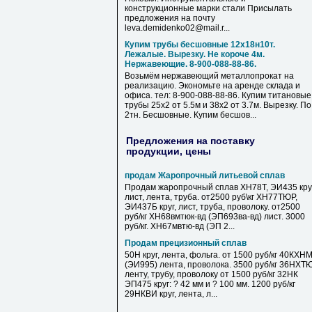
конструкционные марки стали Присылать
предложения на почту
leva.demidenko02@mail.r...
Купим трубы бесшовные 12х18н10т.
Лежалые. Вырезку. Не короче 4м.
Нержавеющие. 8-900-088-88-86.
Возьмём нержавеющий металлопрокат на
реализацию. Экономьте на аренде склада и
офиса. тел: 8-900-088-88-86. Купим титановые
трубы 25х2 от 5.5м и 38х2 от 3.7м. Вырезку. По
2тн. Бесшовные. Купим бесшов...
Предложения на поставку
продукции, цены
продам Жаропрочный литьевой сплав
Продам жаропрочный сплав ХН78Т, ЭИ435 круг
лист, лента, труба. от2500 руб\кг ХН77ТЮР,
ЭИ437Б круг, лист, труба, проволоку. от2500
руб/кг ХН68вмтюк-вд (ЭП693ва-вд) лист. 3000
руб/кг. ХН67мвтю-вд (ЭП 2...
Продам прецизионный сплав
50Н круг, лента, фольга. от 1500 руб/кг 40КХН
(ЭИ995) лента, проволока. 3500 руб/кг 36НХТ
ленту, трубу, проволоку от 1500 руб/кг 32НК
ЭП475 круг: ? 42 мм и ? 100 мм. 1200 руб/кг
29НКВИ круг, лента, л...