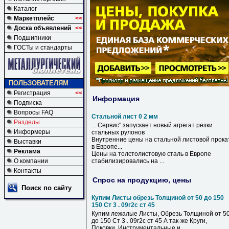
Каталог
Маркетплейс
<<
Доска объявлений
<<
Подшипники
ГОСТы и стандарты
ПОЛЬЗОВАТЕЛЯМ
Регистрация
<<
Информация
Подписка
Вопросы FAQ
Стальной лист 0 2 мм
Разделы
... Сервис" запускает новый агрегат резки
Информеры
стальных
рулонов
Внутренние цены на
стальной
листовой прока
Выставки
в Европе...
Реклама
Цены на толстолистовую сталь в Европе
О компании
стабилизировались на ...
Контакты
Спрос на продукцию, цены
Поиск по сайту
Купим Листы обрезь Толщиной от 50 до 150
150 Ст 3 . 09г2с ст 45
Купим лежалые Листы, Обрезь Толщиной от 5
до 150 Ст 3 . 09г2с ст 45 А так-же Круги,
Поковки. Инструментальные и