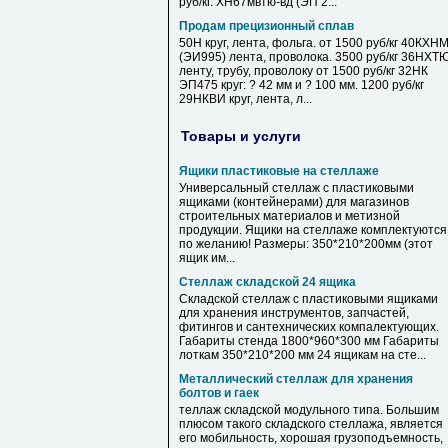
руб/кг. ХН67мвтю-вд (ЭП 2...
Продам прецизионный сплав
50Н круг, лента, фольга. от 1500 руб/кг 40КХН
(ЭИ995) лента, проволока. 3500 руб/кг 36НХТ
ленту, трубу, проволоку от 1500 руб/кг 32НК
ЭП475 круг: ? 42 мм и ? 100 мм. 1200 руб/кг
29НКВИ круг, лента, л...
Товары и услуги
Ящики пластиковые на стеллаже
Универсальный стеллаж с пластиковыми
ящиками (контейнерами) для магазинов
строительных материалов и метизной
продукции. Ящики на стеллаже комплектуются
по желанию! Размеры: 350*210*200мм (этот
ящик им...
Стеллаж складской 24 ящика
Складской стеллаж с пластиковыми ящиками
для хранения инструментов, запчастей,
фитингов и сантехнических компалектующих.
Габариты стенда 1800*960*300 мм Габариты
лоткам 350*210*200 мм 24 ящикам на сте...
Металлический стеллаж для хранения
болтов и гаек
теллаж складской модульного типа. Большим
плюсом такого складского стеллажа, является
его мобильность, хорошая грузоподъемность,