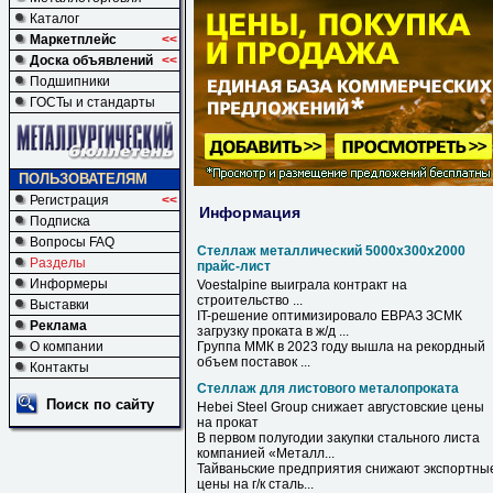
Каталог
Маркетплейс
<<
Доска объявлений
<<
Подшипники
ГОСТы и стандарты
ПОЛЬЗОВАТЕЛЯМ
Регистрация
<<
Информация
Подписка
Вопросы FAQ
Стеллаж металлический 5000х300х2000
Разделы
прайс-лист
Информеры
Voestalpine выиграла контракт на
строительство ...
Выставки
IT-решение оптимизировало ЕВРАЗ ЗСМК
Реклама
загрузку проката в ж/д ...
О компании
Группа ММК в 2023 году вышла на рекордный
объем поставок ...
Контакты
Стеллаж для листового металопроката
Поиск по сайту
Hebei Steel Group снижает августовские цены
на прокат
В первом полугодии закупки стального листа
компанией «Металл...
Тайваньские предприятия снижают экспортны
цены на г/к сталь...