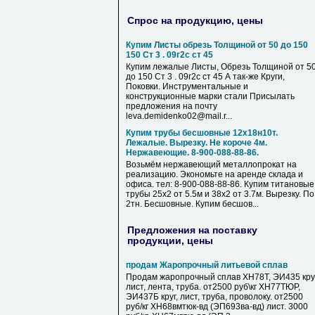
Спрос на продукцию, цены
Купим Листы обрезь Толщиной от 50 до 150
150 Ст 3 . 09г2с ст 45
Купим лежалые Листы, Обрезь Толщиной от 5
до 150 Ст 3 . 09г2с ст 45 А так-же Круги,
Поковки. Инструментальные и
конструкционные марки стали Присылать
предложения на почту
leva.demidenko02@mail.r...
Купим трубы бесшовные 12х18н10т.
Лежалые. Вырезку. Не короче 4м.
Нержавеющие. 8-900-088-88-86.
Возьмём нержавеющий металлопрокат на
реализацию. Экономьте на аренде склада и
офиса. тел: 8-900-088-88-86. Купим титановые
трубы 25х2 от 5.5м и 38х2 от 3.7м. Вырезку. По
2тн. Бесшовные. Купим бесшов...
Предложения на поставку
продукции, цены
продам Жаропрочный литьевой сплав
Продам жаропрочный сплав ХН78Т, ЭИ435 круг
лист, лента, труба. от2500 руб\кг ХН77ТЮР,
ЭИ437Б круг, лист, труба, проволоку. от2500
руб/кг ХН68вмтюк-вд (ЭП693ва-вд) лист. 3000