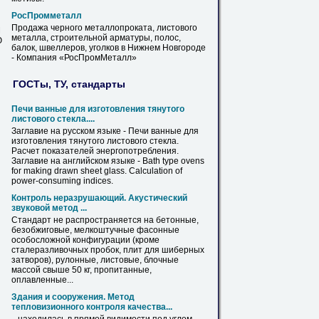
РосПромметалл
Продажа черного металлопроката,
листового
М
металла, строительной арматуры, полос,
Ю
балок, швеллеров, уголков в Нижнем Новгороде
- Компания «РосПромМеталл»
ГОСТы, ТУ, стандарты
Печи ванные для изготовления тянутого
листового
стекла....
Заглавие на русском языке - Печи ванные для
изготовления тянутого
листового
стекла.
Расчет показателей энергопотребления.
Заглавие на английском языке - Bath type ovens
for making drawn sheet glass. Calculation of
power-consuming indices.
Контроль неразрушающий. Акустический
звуковой метод ...
Стандарт не распространяется на бетонные,
безобжиговые, мелкоштучные фасонные
особосложной конфигурации (кроме
сталеразливочных пробок, плит для шиберных
затворов), рулонные,
листовые
, блочные
массой свыше 50 кг, пропитанные,
оплавленные...
Здания и сооружения. Метод
тепловизионного контроля качества...