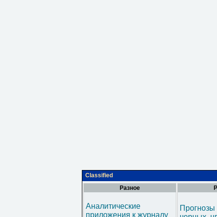
Classified
Разное
Р
Аналитические
Прогнозы 
приложения к журналу
черных, ц