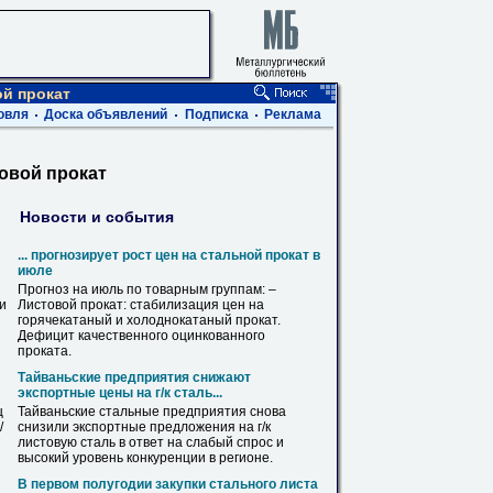
й прокат
овля
Доска объявлений
Подписка
Реклама
овой прокат
Новости и события
... прогнозирует рост цен на стальной
прокат
в
июле
Прогноз на июль по товарным группам: –
ви
Листовой
прокат
: стабилизация цен на
горячекатаный и холоднокатаный
прокат
.
Дефицит качественного оцинкованного
проката
.
Тайваньские предприятия снижают
экспортные цены на г/к сталь...
ц
Тайваньские стальные предприятия снова
/
снизили экспортные предложения на г/к
листовую
сталь в ответ на слабый спрос и
высокий уровень конкуренции в регионе.
В первом полугодии закупки стального листа