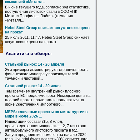
компанией «Металл...
В июне текущего года, согласно ж/д статистике,
поступления
листовой
стали в ООО «ПК
Металл Профиль – Лобня» (компания
«Металл...
Hebei Steel Group снижает августовские цены
на
прокат
25 июль 2011. 11:47. Hebei Steel Group снижает
августовские цены на
прокат
.
Аналитика и обзоры
Стальной рынок: 14 - 20 апреля
Эти примеры демонстрируют ограниченность
финансового маневра у производителей
трубной и
листовой
...
Стальной рынок: 14 - 20 июля
Тем временем внутренний рынок плоского
проката
ЕС продолжил рост. Немецкие цены на
плоский
прокат
продолжали повышаться на
фоне ужесточения импортного...
MEPS: ключевые проекты по металлургии в
мире в июле 2026 ...
Инвестиции составят$5, 8 млрд,
производственная мощность — 2, 7 млн тонн
автомобильного
листового
проката
в год.
е
Запуск предприятия намечен на начало 2029
года. Hyundai будет владеть 80% совместного