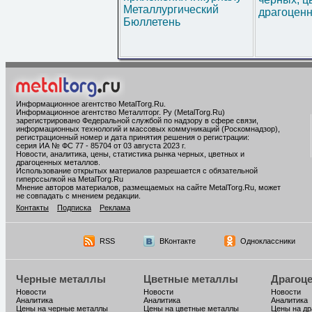
Металлургический
драгоценн
Бюллетень
Информационное агентство MetalTorg.Ru
.
Информационное агентство Металлторг. Ру (MetalTorg.Ru)
зарегистрировано Федеральной службой по надзору в сфере связи,
информационных технологий и массовых коммуникаций (Роскомнадзор),
регистрационный номер и дата принятия решения о регистрации:
серия ИА № ФС 77 - 85704 от 03 августа 2023 г.
Новости, аналитика, цены, статистика рынка черных, цветных и
драгоценных металлов.
Использование открытых материалов разрешается с обязательной
гиперссылкой на MetalTorg.Ru
Мнение авторов материалов, размещаемых на сайте MetalTorg.Ru, может
не совпадать с мнением редакции.
Контакты
Подписка
Реклама
RSS
ВКонтакте
Одноклассники
Черные металлы
Цветные металлы
Драгоц
Новости
Новости
Новости
Аналитика
Аналитика
Аналитика
Цены на черные металлы
Цены на цветные металлы
Цены на д