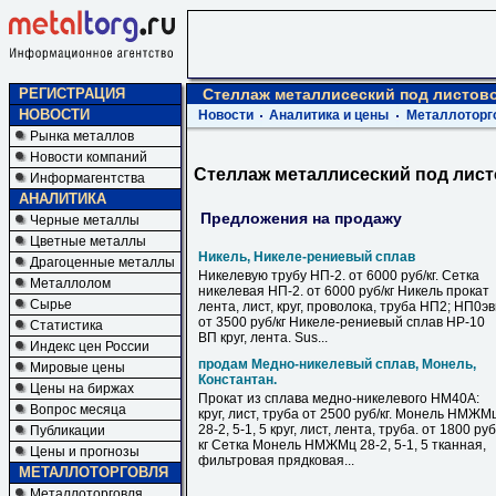
РЕГИСТРАЦИЯ
Стеллаж металлисеский под листово
НОВОСТИ
Новости
Аналитика и цены
Металлоторг
Рынка металлов
Новости компаний
Стеллаж металлисеский под лист
Информагентства
АНАЛИТИКА
Предложения на продажу
Черные металлы
Цветные металлы
Никель, Никеле-рениевый сплав
Драгоценные металлы
Никелевую трубу НП-2. от 6000 руб/кг. Сетка
Металлолом
никелевая НП-2. от 6000 руб/кг Никель прокат
Сырье
лента, лист, круг, проволока, труба НП2; НП0э
от 3500 руб/кг Никеле-рениевый сплав НР-10
Статистика
ВП круг, лента. Sus...
Индекс цен России
продам Медно-никелевый сплав, Монель,
Мировые цены
Константан.
Цены на биржах
Прокат из сплава медно-никелевого НМ40А:
Вопрос месяца
круг, лист, труба от 2500 руб/кг. Монель НМЖМ
28-2, 5-1, 5 круг, лист, лента, труба. от 1800 руб
Публикации
кг Сетка Монель НМЖМц 28-2, 5-1, 5 тканная,
Цены и прогнозы
фильтровая прядковая...
МЕТАЛЛОТОРГОВЛЯ
Металлоторговля