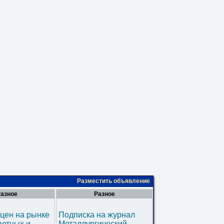
Разместить объявление
азное
Разное
цен на рынке
Подписка на журнал
ветных и
Металлургический