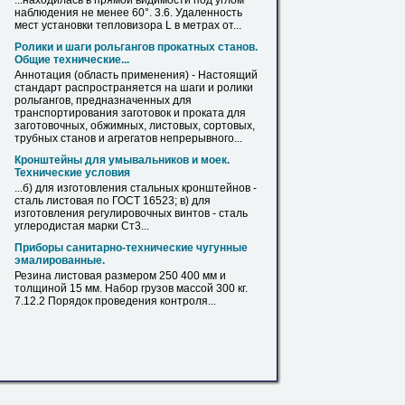
...находилась в прямой видимости
под
углом
наблюдения не менее 60°. 3.6. Удаленность
мест установки тепловизора L в метрах от...
Ролики и шаги рольгангов прокатных станов.
Общие технические...
Аннотация (область применения) - Настоящий
стандарт распространяется на шаги и ролики
рольгангов, предназначенных для
транспортирования заготовок и
проката
для
заготовочных, обжимных,
листовых
, сортовых,
трубных станов и агрегатов непрерывного...
Кронштейны для умывальников и моек.
Технические условия
...б) для изготовления стальных кронштейнов -
сталь
листовая
по ГОСТ 16523; в) для
изготовления регулировочных винтов - сталь
углеродистая марки Ст3...
Приборы санитарно-технические чугунные
эмалированные.
Резина
листовая
размером 250 400 мм и
толщиной 15 мм. Набор грузов массой 300 кг.
7.12.2 Порядок проведения контроля...