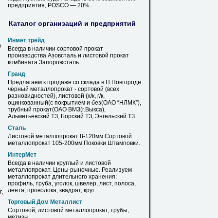
предприятия, POSCO — 20%.
Каталог организаций и предприятий
Инмет трейд
0
Всегда в наличии сортовой
прокат
производства Азовсталь и
листовой
прокат
комбината Запорожсталь.
Гранд
Предлагаем к продаже со склада в Н.Новгороде
чёрный металлопрокат - сортовой (всех
разновидностей),
листовой
(х/к, г/к,
оцинкованный(с покрытием и без(ОАО “НЛМК”),
трубный
прокат
(ОАО ВМЗ(г.Выкса),
Альметьевский ТЗ, Борский ТЗ, Энгельский ТЗ...
Сталь
Листовой
металлопрокат 8-120мм Сортовой
металлопрокат 105-200мм Поковки Штамповки.
ИнтерМет
Всегда в наличии круглый и
листовой
металлопрокат. Цены рыночные. Реализуем
металлопрокат длительного хранения:
профиль, труба, уголок, швелер, лист, полоса,
лента, проволока, квадрат, круг.
,
Торговый Дом Металлист
Сортовой,
листовой
металлопрокат, трубы,
метизы.