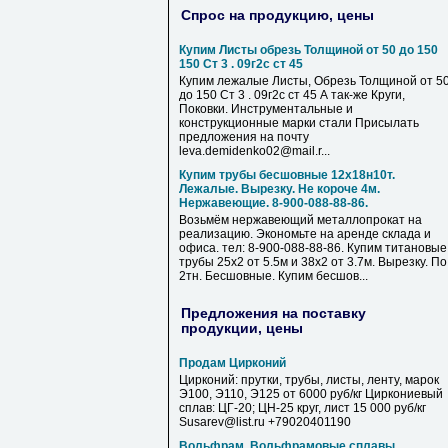
Спрос на продукцию, цены
Купим Листы обрезь Толщиной от 50 до 150
150 Ст 3 . 09г2с ст 45
Купим лежалые Листы, Обрезь Толщиной от 5
до 150 Ст 3 . 09г2с ст 45 А так-же Круги,
Поковки. Инструментальные и
конструкционные марки стали Присылать
предложения на почту
leva.demidenko02@mail.r...
Купим трубы бесшовные 12х18н10т.
Лежалые. Вырезку. Не короче 4м.
Нержавеющие. 8-900-088-88-86.
Возьмём нержавеющий металлопрокат на
реализацию. Экономьте на аренде склада и
офиса. тел: 8-900-088-88-86. Купим титановые
трубы 25х2 от 5.5м и 38х2 от 3.7м. Вырезку. По
2тн. Бесшовные. Купим бесшов...
Предложения на поставку
продукции, цены
Продам Цирконий
Цирконий: прутки, трубы, листы, ленту, марок
Э100, Э110, Э125 от 6000 руб/кг Циркониевый
сплав: ЦГ-20; ЦН-25 круг, лист 15 000 руб/кг
Susarev@list.ru +79020401190
Вольфрам, Вольфрамовые сплавы,