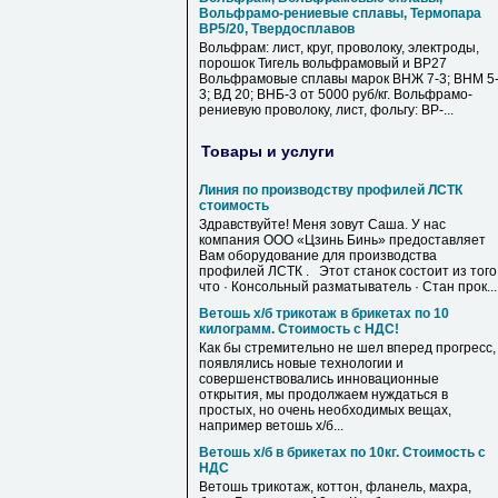
Вольфрамо-рениевые сплавы, Термопара
ВР5/20, Твердосплавов
Вольфрам: лист, круг, проволоку, электроды,
порошок Тигель вольфрамовый и ВР27
Вольфрамовые сплавы марок ВНЖ 7-3; ВНМ 5
3; ВД 20; ВНБ-3 от 5000 руб/кг. Вольфрамо-
рениевую проволоку, лист, фольгу: ВР-...
Товары и услуги
Линия по производству профилей ЛСТК
стоимость
Здравствуйте! Меня зовут Саша. У нас
компания ООО «Цзинь Бинь» предоставляет
Вам оборудование для производства
профилей ЛСТК . Этот станок состоит из того
что · Консольный разматыватель · Стан прок...
Ветошь х/б трикотаж в брикетах по 10
килограмм. Стоимость с НДС!
Как бы стремительно не шел вперед прогресс,
появлялись новые технологии и
совершенствовались инновационные
открытия, мы продолжаем нуждаться в
простых, но очень необходимых вещах,
например ветошь х/б...
Ветошь х/б в брикетах по 10кг. Стоимость с
НДС
Ветошь трикотаж, коттон, фланель, махра,