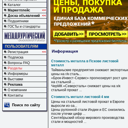
Каталог
Маркетплейс
<<
Доска объявлений
<<
Подшипники
ГОСТы и стандарты
ПОЛЬЗОВАТЕЛЯМ
Информация
Регистрация
<<
Подписка
Стоимость металла в Пскове листовой
Вопросы FAQ
металл
Разделы
Тайваньские предприятия снижают экспортны
Информеры
цены на г/к сталь...
«Брок-Инвест-Сервис» прогнозирует рост цен
Выставки
на стальной ...
Реклама
ЧерМК «Северсталь» снижает цены на х/к
О компании
стальной прокат ...
Контакты
Стоимость металл листовой 4 мм
Цены на стальной
листовой
прокат в Европе
Поиск по сайту
выросли из-за...
Цены рулонной стали Индии и ЕС снизились
после утечки цифр ...
Сентябрьский обзор мирового производства
стали и мощностей ...