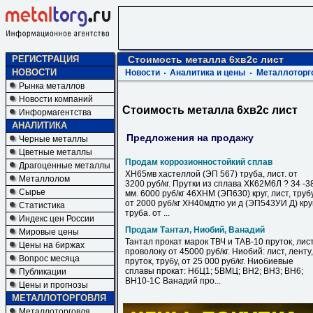
РЕГИСТРАЦИЯ
Стоимость металла 6хв2с лист
НОВОСТИ
Новости
Аналитика и цены
Металлоторг
Рынка металлов
Новости компаний
Стоимость металла 6хв2с лист
Информагентства
АНАЛИТИКА
Предложения на продажу
Черные металлы
Цветные металлы
Продам коррозионностойкий сплав
Драгоценные металлы
ХН65мв хастеллой (ЭП 567) труба, лист. от
Металлолом
3200 руб/кг. Прутки из сплава ХК62М6Л ? 34 -3
Сырье
мм. 6000 руб/кг 46ХНМ (ЭП630) круг, лист, труб
от 2000 руб/кг ХН40мдтю уи д (ЭП543УИ Д) круг
Статистика
труба. от ...
Индекс цен России
Продам Тантал, Ниобий, Ванадий
Мировые цены
Тантал прокат марок ТВЧ и ТАВ-10 пруток, лист
Цены на биржах
проволоку от 45000 руб/кг. Ниобий: лист, ленту,
Вопрос месяца
пруток, трубу, от 25 000 руб/кг. Ниобиевые
сплавы прокат: НбЦ1; 5ВМЦ; ВН2; ВН3; ВН6;
Публикации
ВН10-1С Ванадий про...
Цены и прогнозы
МЕТАЛЛОТОРГОВЛЯ
Металлоторговля