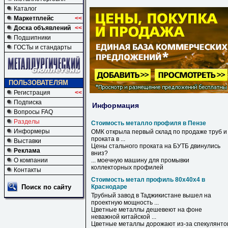
Каталог
Маркетплейс
<<
Доска объявлений
<<
Подшипники
ГОСТы и стандарты
ПОЛЬЗОВАТЕЛЯМ
Регистрация
<<
Подписка
Информация
Вопросы FAQ
Разделы
Стоимость металло профиля в Пензе
Информеры
ОМК открыла первый склад по продаже труб и
проката
в
...
Выставки
Цены стального проката на БУТБ двинулись
Реклама
вниз?
О компании
... моечную машину для промывки
коллекторных
профилей
Контакты
Стоимость метал профиль 80х40х4 в
Поиск по сайту
Краснодаре
Трубный завод
в
Таджикистане вышел на
проектную мощность ...
Цветные металлы дешевеют на фоне
неважной китайской ...
Цветные металлы дорожают из-за спекулянто