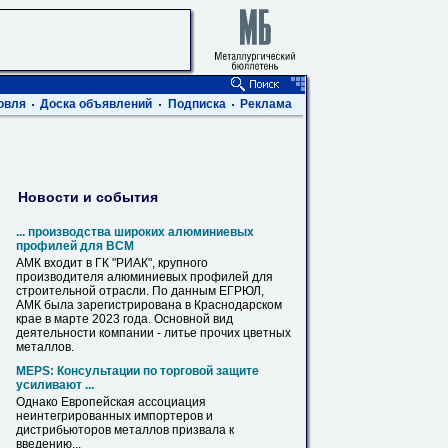
овля
Доска объявлений
Подписка
Реклама
Новости и события
... производства широких алюминиевых
профилей
для ВСМ
АМК входит в ГК "РИАК", крупного
производителя алюминиевых
профилей
для
строительной отрасли. По данным ЕГРЮЛ,
АМК была зарегистрирована в Краснодарском
крае в марте 2023 года. Основной вид
деятельности компании - литье прочих цветных
металлов
.
MEPS: Консультации по торговой защите
усиливают ...
Однако Европейская ассоциация
неинтегрированных импортеров и
дистрибьюторов
металлов
призвала к
введению...