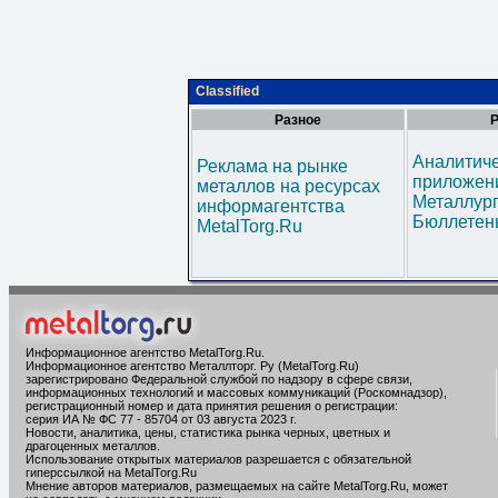
Classified
Разное
Р
Аналитич
Реклама на рынке
приложени
металлов на ресурсах
Металлур
информагентства
Бюллетен
MetalTorg.Ru
Информационное агентство MetalTorg.Ru
.
Информационное агентство Металлторг. Ру (MetalTorg.Ru)
зарегистрировано Федеральной службой по надзору в сфере связи,
информационных технологий и массовых коммуникаций (Роскомнадзор),
регистрационный номер и дата принятия решения о регистрации:
серия ИА № ФС 77 - 85704 от 03 августа 2023 г.
Новости, аналитика, цены, статистика рынка черных, цветных и
драгоценных металлов.
Использование открытых материалов разрешается с обязательной
гиперссылкой на MetalTorg.Ru
Мнение авторов материалов, размещаемых на сайте MetalTorg.Ru, может