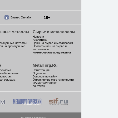
18+
Бизнес Онлайн
енные металлы
Сырье и металлолом
Новости
Аналитика
рагоценные металлы
Цены на сырье и металлолом
ен на драгоценные
Прогнозы цен на сырье и
металлолом
Коммерческие предложения
а
MetalTorg.Ru
 реклама
Регистрация
е объявления
Подписка
новостях
Вопросы по сайту
ая реклама
Ограничение ответственности
ИА Металлторг.ру
Контакты