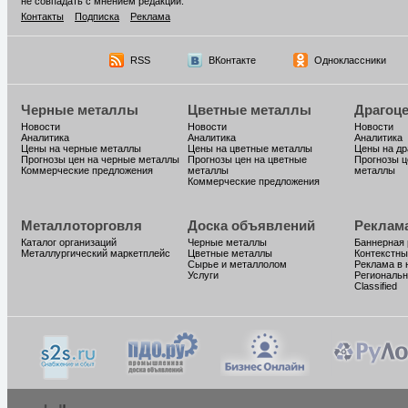
не совпадать с мнением редакции.
Контакты
Подписка
Реклама
RSS
ВКонтакте
Одноклассники
Черные металлы
Цветные металлы
Драгоц
Новости
Новости
Новости
Аналитика
Аналитика
Аналитика
Цены на черные металлы
Цены на цветные металлы
Цены на д
Прогнозы цен на черные металлы
Прогнозы цен на цветные
Прогнозы ц
Коммерческие предложения
металлы
металлы
Коммерческие предложения
Металлоторговля
Доска объявлений
Реклам
Каталог организаций
Черные металлы
Баннерная
Металлургический маркетплейс
Цветные металлы
Контекстны
Сырье и металлолом
Реклама в 
Услуги
Региональн
Classified