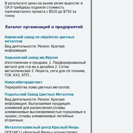
В результате цены на рынке резко выросли: в
ОАЭ трейдеры подняли
стоимость
горячекатаного проката с $520 до $750 за
тонну.
Каталог организаций и предприятий
Кировский завод по обработке цветных
металлов
Вид деятельности: Регион: Краткая
информация
Харьковский завод им.Фрунзе
Изготовление и продажа: 1. Перфорированный
металл
для стр-ва и дизайна 2. Сетки
металлические 3. Решета, сита для с/х техники,
ГОК, КХЗ, ХПП...
Новосибвторцветмет
Переработка лома цветных
металлов
.
Подольский Завод Цветных
Металлов
Вид деятельности: Регион: Краткая
информация: Выпускаемая продукция:
алюминий для раскисления;сплавы
алюминиевые высококремнистые поршневые в
чушках; сплавы алюминиевые литейные
вторичные.
Металлосервисный центр Красный Якорь
ООО МСЦ «Красный Якорь» осуществляет