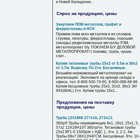
и Новой Каледонии...
Спрос на продукцию, цены
Закупаем ЛОМ металлов, графит и
ферросплавы в НСК
Примем лома всех металлов и их сплавов,
стружка, лигатуры, ферросплавы, порошки
(оксиды) редкоземельные металлы РЗМ,
металлопрокат б/у. ПОКУАЕМ Б/У ДЕЛОВОЙ
МЕТАЛЛОПРОКАТ! ( поковка, труба, чушка,
слит...
Купим титановые трубы 25х2 от 5.5м и 38х2
от 3.7м. Вырезку. По 2тн. Бесшовные.
Возьмём нержавеющий металлопрокат на
реализацию. Экономьте на аренде склада и
офиса. тел: 8-800-500-74-60, 8-900-088-88-86.
Купим бесшовные трубы 25х3, 32х3, 38х3 ЭИ
943(904L) 2тн. Купим трубы 10х1...
Предложения на поставку
продукции, цены
Труба 12Х1МФ 377х16, 273х13.
360р!!! Трубы нержавеющие 8х1, 18х2, 25х1, 5,
57х2 12Х18Н10Т 360тр/тн. Титановые трубы
25х2 ВТ1-0 1500р/кг с НДС 1, 3тн. 2, 2-2, 4м.
Трубы 89х7 08Х12Н4ГСМ. Бесшовные. 9тн. 10-