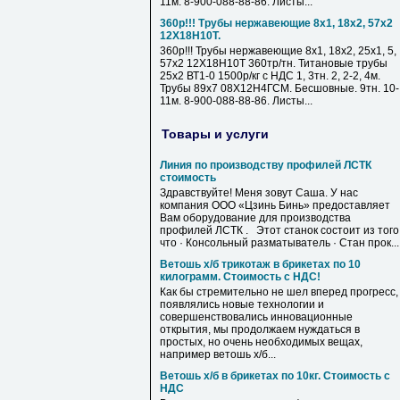
11м. 8-900-088-88-86. Листы...
360р!!! Трубы нержавеющие 8х1, 18х2, 57х2
12Х18Н10Т.
360р!!! Трубы нержавеющие 8х1, 18х2, 25х1, 5,
57х2 12Х18Н10Т 360тр/тн. Титановые трубы
25х2 ВТ1-0 1500р/кг с НДС 1, 3тн. 2, 2-2, 4м.
Трубы 89х7 08Х12Н4ГСМ. Бесшовные. 9тн. 10-
11м. 8-900-088-88-86. Листы...
Товары и услуги
Линия по производству профилей ЛСТК
стоимость
Здравствуйте! Меня зовут Саша. У нас
компания ООО «Цзинь Бинь» предоставляет
Вам оборудование для производства
профилей ЛСТК . Этот станок состоит из того
что · Консольный разматыватель · Стан прок...
Ветошь х/б трикотаж в брикетах по 10
килограмм. Стоимость с НДС!
Как бы стремительно не шел вперед прогресс,
появлялись новые технологии и
совершенствовались инновационные
открытия, мы продолжаем нуждаться в
простых, но очень необходимых вещах,
например ветошь х/б...
Ветошь х/б в брикетах по 10кг. Стоимость с
НДС