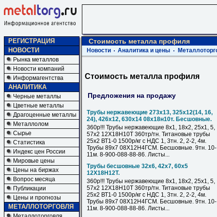
РЕГИСТРАЦИЯ
Стоимость металла профиля
НОВОСТИ
Новости
Аналитика и цены
Металлоторг
Рынка металлов
Новости компаний
Стоимость металла профиля
Информагентства
АНАЛИТИКА
Предложения на продажу
Черные металлы
Цветные металлы
Трубы нержавеющие 273х13, 325х12(14, 16,
Драгоценные металлы
24), 426х12, 630х14 08х18н10т. Бесшовные.
Металлолом
360р!!! Трубы нержавеющие 8х1, 18х2, 25х1, 5,
Сырье
57х2 12Х18Н10Т 360тр/тн. Титановые трубы
25х2 ВТ1-0 1500р/кг с НДС 1, 3тн. 2, 2-2, 4м.
Статистика
Трубы 89х7 08Х12Н4ГСМ. Бесшовные. 9тн. 10-
Индекс цен России
11м. 8-900-088-88-86. Листы...
Мировые цены
Трубы бесшовные 32х6, 42х7, 60х5
Цены на биржах
12Х18Н12Т.
Вопрос месяца
360р!!! Трубы нержавеющие 8х1, 18х2, 25х1, 5,
57х2 12Х18Н10Т 360тр/тн. Титановые трубы
Публикации
25х2 ВТ1-0 1500р/кг с НДС 1, 3тн. 2, 2-2, 4м.
Цены и прогнозы
Трубы 89х7 08Х12Н4ГСМ. Бесшовные. 9тн. 10-
МЕТАЛЛОТОРГОВЛЯ
11м. 8-900-088-88-86. Листы...
Металлоторговля