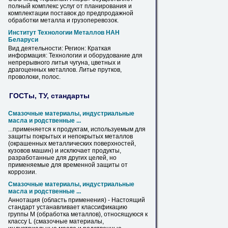
полный комплекс услуг от планирования и
комплектации поставок до предпродажной
обработки
металла
и грузоперевозок.
Институт Технологии
Металлов
НАН
Беларуси
Вид деятельности: Регион: Краткая
информация: Технологии и оборудование для
непрерывного литья чугуна, цветных и
драгоценных
металлов
. Литье прутков,
проволоки, полос.
ГОСТы, ТУ, стандарты
Смазочные материалы, индустриальные
масла и родственные ...
...применяется к продуктам, используемым для
защиты покрытых и непокрытых
металлов
(окрашенных металлических поверхностей,
кузовов машин) и исключает продукты,
разработанные для других целей, но
применяемые для временной защиты от
коррозии.
Смазочные материалы, индустриальные
масла и родственные ...
Аннотация (область применения) - Настоящий
стандарт устанавливает классификацию
группы М (обработка
металлов
), относящуюся к
классу L (смазочные материалы,