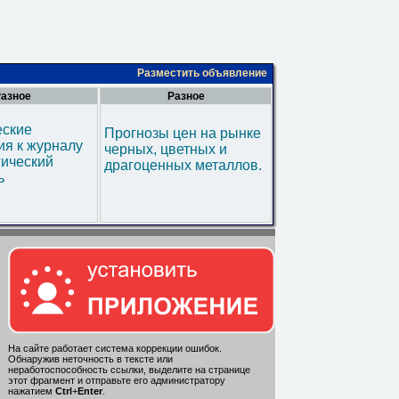
Разместить объявление
азное
Разное
еские
Прогнозы цен на рынке
я к журналу
черных, цветных и
гический
драгоценных металлов.
ь
На сайте работает система коррекции ошибок.
Обнаружив неточность в тексте или
неработоспособность ссылки, выделите на странице
этот фрагмент и отправьте его администратору
нажатием
Ctrl
+
Enter
.