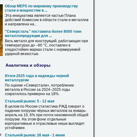
Обзор MEPS по мировому производству
стали и мощностям в ...
Эта инициатива является частью Плана
действий Комиссии в области стали и
металлов
и направлена на...
"Северсталь" поставила более 8000 тонн
металлопродукции для ...
Весь
металл
для конструкций, работающих при
температурах до –60 °C, поставлен в
хладостойких марках стали с нормируемой
ударной вязкостью.
Аналитика и обзоры
Итоги 2025 года и надежды черной
металлургии
По оценке «Северстали», потребление
металла
в России за 2024–2025 годы
сократилось примерно на 18%.
Стальной рынок: 5 - 12 мая
В целом по России статистика РЖД говорит о
падении погрузки чёрных
металлов
за январь-
апрель на 16, 6% при почти неизменной общей
погрузке. На этом фоне отдельные
корпоративные и отраслевые ниши выглядят
устойчивее.
в
Стальной рынок: 26 мая - 1 июня