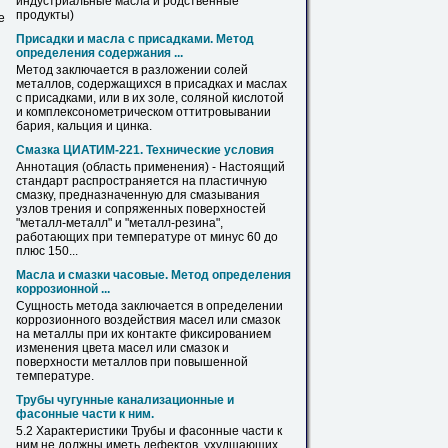
индустриальные масла и родственные
продукты)
е
Присадки и масла с присадками. Метод
определения содержания ...
Метод заключается в разложении солей
металлов
, содержащихся в присадках и маслах
с присадками, или в их золе, соляной кислотой
и комплексонометрическом оттитровывании
бария, кальция и цинка.
Смазка ЦИАТИМ-221. Технические условия
Аннотация (область применения) - Настоящий
стандарт распространяется на пластичную
смазку, предназначенную для смазывания
узлов трения и сопряженных поверхностей
"
металл
-
металл
" и "
металл
-резина",
работающих при температуре от минус 60 до
плюс 150...
Масла и смазки часовые. Метод определения
коррозионной ...
Сущность метода заключается в определении
коррозионного воздействия масел или смазок
на
металлы
при их контакте фиксированием
изменения цвета масел или смазок и
поверхности
металлов
при повышенной
температуре.
Трубы чугунные канализационные и
фасонные части к ним.
5.2 Характеристики Трубы и фасонные части к
ним не должны иметь дефектов, ухудшающих