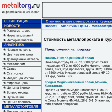
РЕГИСТРАЦИЯ
Стоимость металлопроката в Курске
НОВОСТИ
Новости
Аналитика и цены
Металлоторг
Рынка металлов
Новости компаний
Стоимость металлопроката в Кур
Информагентства
АНАЛИТИКА
Предложения на продажу
Черные металлы
Цветные металлы
Никель, Никеле-рениевый сплав
Драгоценные металлы
Никелевую трубу НП-2. от 6000 руб/кг. Сетка
Металлолом
никелевая НП-2. от 6000 руб/кг Никель прокат
Сырье
лента, лист, круг, проволока, труба НП2; НП0э
от 3500 руб/кг Никеле-рениевый сплав НР-10
Статистика
ВП круг, лента. Sus...
Индекс цен России
продам Медно-никелевый сплав, Монель,
Мировые цены
Константан.
Цены на биржах
Прокат из сплава медно-никелевого НМ40А:
Вопрос месяца
круг, лист, труба от 2500 руб/кг. Монель НМЖМ
28-2, 5-1, 5 круг, лист, лента, труба. от 1800 руб
Публикации
кг Сетка Монель НМЖМц 28-2, 5-1, 5 тканная,
Цены и прогнозы
фильтровая прядковая...
МЕТАЛЛОТОРГОВЛЯ
Металлоторговля