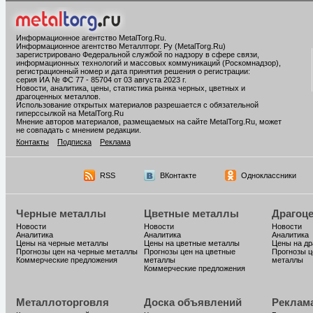
Информационное агентство MetalTorg.Ru
.
Информационное агентство Металлторг. Ру (MetalTorg.Ru)
зарегистрировано Федеральной службой по надзору в сфере связи,
информационных технологий и массовых коммуникаций (Роскомнадзор),
регистрационный номер и дата принятия решения о регистрации:
серия ИА № ФС 77 - 85704 от 03 августа 2023 г.
Новости, аналитика, цены, статистика рынка черных, цветных и
драгоценных металлов.
Использование открытых материалов разрешается с обязательной
гиперссылкой на MetalTorg.Ru
Мнение авторов материалов, размещаемых на сайте MetalTorg.Ru, может
не совпадать с мнением редакции.
Контакты
Подписка
Реклама
RSS
ВКонтакте
Одноклассники
Черные металлы
Цветные металлы
Драгоц
Новости
Новости
Новости
Аналитика
Аналитика
Аналитика
Цены на черные металлы
Цены на цветные металлы
Цены на д
Прогнозы цен на черные металлы
Прогнозы цен на цветные
Прогнозы ц
Коммерческие предложения
металлы
металлы
Коммерческие предложения
Металлоторговля
Доска объявлений
Реклам