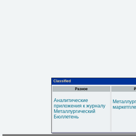
Classified
Разное
Р
Аналитические
Металлур
приложения к журналу
маркетпл
Металлургический
Бюллетень