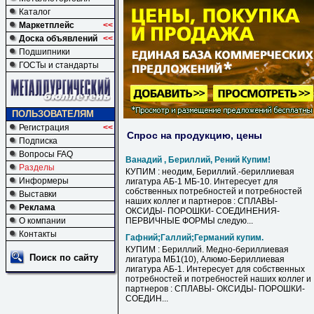
Каталог
Маркетплейс
<<
Доска объявлений
<<
Подшипники
ГОСТы и стандарты
ПОЛЬЗОВАТЕЛЯМ
Регистрация
<<
Спрос на продукцию, цены
Подписка
Вопросы FAQ
Ванадий , Бериллий, Рений Купим!
Разделы
КУПИМ : неодим, Бериллий.-бериллиевая
Информеры
лигатура АБ-1 МБ-10. Интересует для
собственных потребностей и потребностей
Выставки
наших коллег и партнеров : СПЛАВЫ-
Реклама
ОКСИДЫ- ПОРОШКИ- СОЕДИНЕНИЯ-
О компании
ПЕРВИЧНЫЕ ФОРМЫ следую...
Контакты
Гафний;Галлий;Германий купим.
КУПИМ : Бериллий. Медно-бериллиевая
Поиск по сайту
лигатура МБ1(10), Алюмо-Бериллиевая
лигатура АБ-1. Интересует для собственных
потребностей и потребностей наших коллег и
партнеров : СПЛАВЫ- ОКСИДЫ- ПОРОШКИ-
СОЕДИН...