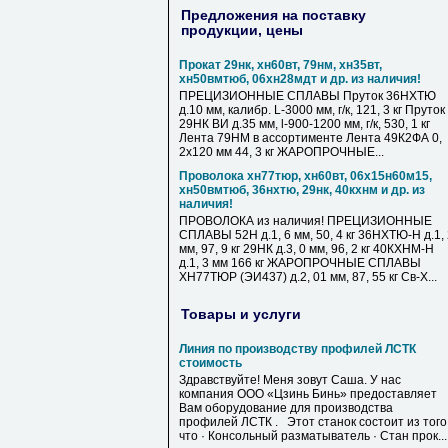
Предложения на поставку
продукции, цены
Прокат 29нк, хн60вт, 79нм, хн35вт,
хн50вмтюб, 06хн28мдт и др. из наличия!
ПРЕЦИЗИОННЫЕ СПЛАВЫ Пруток 36НХТЮ
д.10 мм, калибр. L-3000 мм, г/к, 121, 3 кг Пруток
29НК ВИ д.35 мм, l-900-1200 мм, г/к, 530, 1 кг
Лента 79НМ в ассортименте Лента 49К2ФА 0,
2х120 мм 44, 3 кг ЖАРОПРОЧНЫЕ...
Проволока хн77тюр, хн60вт, 06х15н60м15,
хн50вмтюб, 36нхтю, 29нк, 40кхнм и др. из
наличия!
ПРОВОЛОКА из наличия! ПРЕЦИЗИОННЫЕ
СПЛАВЫ 52Н д.1, 6 мм, 50, 4 кг 36НХТЮ-Н д.1,
мм, 97, 9 кг 29НК д.3, 0 мм, 96, 2 кг 40КХНМ-Н
д.1, 3 мм 166 кг ЖАРОПРОЧНЫЕ СПЛАВЫ
ХН77ТЮР (ЭИ437) д.2, 01 мм, 87, 55 кг Св-Х...
Товары и услуги
Линия по производству профилей ЛСТК
стоимость
Здравствуйте! Меня зовут Саша. У нас
компания ООО «Цзинь Бинь» предоставляет
Вам оборудование для производства
профилей ЛСТК . Этот станок состоит из того
что · Консольный разматыватель · Стан прок...