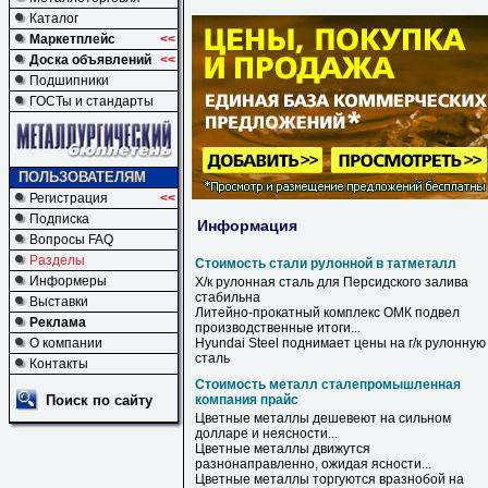
Каталог
Маркетплейс
<<
Доска объявлений
<<
Подшипники
ГОСТы и стандарты
ПОЛЬЗОВАТЕЛЯМ
Регистрация
<<
Подписка
Информация
Вопросы FAQ
Разделы
Стоимость стали рулонной в татметалл
Информеры
Х/к
рулонная
сталь
для Персидского залива
стабильна
Выставки
Литейно-прокатный комплекс ОМК подвел
Реклама
производственные итоги...
О компании
Hyundai Steel поднимает цены на г/к
рулонную
сталь
Контакты
Стоимость металл сталепромышленная
Поиск по сайту
компания прайс
Цветные
металлы
дешевеют на сильном
долларе и неясности...
Цветные
металлы
движутся
разнонаправленно, ожидая ясности...
Цветные
металлы
торгуются вразнобой на