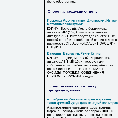
фоне обострения...
Спрос на продукцию, цены
Перренат Амония купим! Диспрозий , Иттрий
металлический купим!
КУПИМ : Бериллий. Медно-бериллиевая
лигатура МБ1(10), Алюмо-Бериллиевая
лигатура АБ-1. Интересует для собственных
потребностей и потребностей наших коллег и
партнеров : СПЛАВЫ- ОКСИДЫ- ПОРОШКИ-
СОЕДИН...
Ванадий , Бериллий, Рений Купим!
КУПИМ : неодим, Бериллий.-бериллиевая
лигатура АБ-1 МБ-10. Интересует для
собственных потребностей и потребностей
наших коллег и партнеров : СПЛАВЫ-
ОКСИДЫ- ПОРОШКИ- СОЕДИНЕНИЯ-
ПЕРВИЧНЫЕ ФОРМЫ следую...
Предложения на поставку
продукции, цены
молибден ниобий никель хром марганец
титан кремний чугун цинк ванадий вольфра
Азатированные материала :хром, кремний,
марганец, ванадий цена по запросу ШФС30
цена 40000р без ндс физ/тн (склад Ростов)