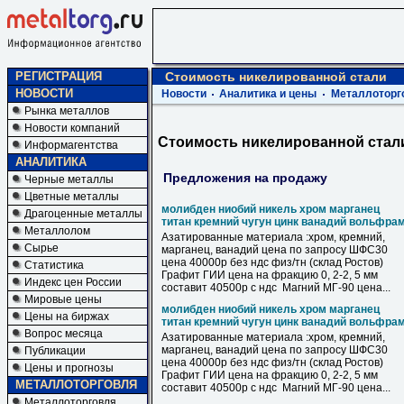
РЕГИСТРАЦИЯ
Стоимость никелированной стали
НОВОСТИ
Новости
Аналитика и цены
Металлоторг
Рынка металлов
Новости компаний
Стоимость никелированной стал
Информагентства
АНАЛИТИКА
Предложения на продажу
Черные металлы
Цветные металлы
молибден ниобий никель хром марганец
Драгоценные металлы
титан кремний чугун цинк ванадий вольфра
Металлолом
Азатированные материала :хром, кремний,
Сырье
марганец, ванадий цена по запросу ШФС30
цена 40000р без ндс физ/тн (склад Ростов)
Статистика
Графит ГИИ цена на фракцию 0, 2-2, 5 мм
Индекс цен России
составит 40500р с ндс Магний МГ-90 цена...
Мировые цены
молибден ниобий никель хром марганец
Цены на биржах
титан кремний чугун цинк ванадий вольфра
Вопрос месяца
Азатированные материала :хром, кремний,
марганец, ванадий цена по запросу ШФС30
Публикации
цена 40000р без ндс физ/тн (склад Ростов)
Цены и прогнозы
Графит ГИИ цена на фракцию 0, 2-2, 5 мм
МЕТАЛЛОТОРГОВЛЯ
составит 40500р с ндс Магний МГ-90 цена...
Металлоторговля