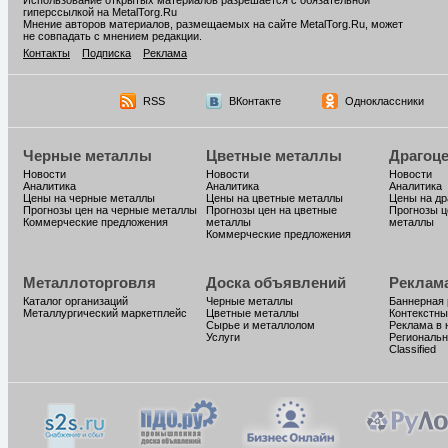
Использование открытых материалов разрешается с обязательной
гиперссылкой на MetalTorg.Ru
Мнение авторов материалов, размещаемых на сайте MetalTorg.Ru, может
не совпадать с мнением редакции.
Контакты
Подписка
Реклама
RSS
ВКонтакте
Одноклассники
Черные металлы
Цветные металлы
Драгоц
Новости
Новости
Новости
Аналитика
Аналитика
Аналитика
Цены на черные металлы
Цены на цветные металлы
Цены на д
Прогнозы цен на черные металлы
Прогнозы цен на цветные
Прогнозы ц
Коммерческие предложения
металлы
металлы
Коммерческие предложения
Металлоторговля
Доска объявлений
Реклам
Каталог организаций
Черные металлы
Баннерная
Металлургический маркетплейс
Цветные металлы
Контекстны
Сырье и металлолом
Реклама в 
Услуги
Региональн
Classified