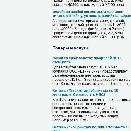
Графит ГИИ цена на фракцию 0, 2-2, 5 мм
составит 40500р с ндс Магний МГ-90 цена...
молибден ниобий никель хром марганец
титан кремний чугун цинк ванадий вольфра
Азатированные материала :хром, кремний,
марганец, ванадий цена по запросу ШФС30
цена 40000р без ндс физ/тн (склад Ростов)
Графит ГИИ цена на фракцию 0, 2-2, 5 мм
составит 40500р с ндс Магний МГ-90 цена...
Товары и услуги
Линия по производству профилей ЛСТК
стоимость
Здравствуйте! Меня зовут Саша. У нас
компания ООО «Цзинь Бинь» предоставляет
Вам оборудование для производства
профилей ЛСТК . Этот станок состоит из того
что · Консольный разматыватель · Стан прок...
Ветошь х/б трикотаж в брикетах по 10
килограмм. Стоимость с НДС!
Как бы стремительно не шел вперед прогресс,
появлялись новые технологии и
совершенствовались инновационные
открытия, мы продолжаем нуждаться в
простых, но очень необходимых вещах,
например ветошь х/б...
Ветошь х/б в брикетах по 10кг. Стоимость с