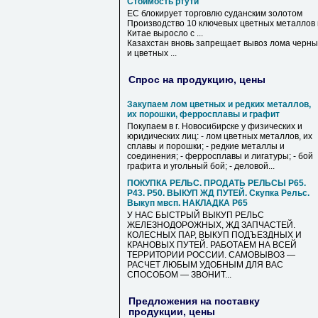
Стоимость ртути
ЕС блокирует торговлю суданским золотом
Производство 10 ключевых цветных металлов 
Китае выросло с ...
Казахстан вновь запрещает вывоз лома черны
и цветных ...
Спрос на продукцию, цены
Закупаем лом цветных и редких металлов,
их порошки, ферросплавы и графит
Покупаем в г. Новосибирске у физических и
юридических лиц: - лом цветных металлов, их
сплавы и порошки; - редкие металлы и
соединения; - ферросплавы и лигатуры; - бой
графита и угольный бой; - деловой...
ПОКУПКА РЕЛЬС. ПРОДАТЬ РЕЛЬСЫ Р65.
Р43. Р50. ВЫКУП ЖД ПУТЕЙ. Скупка Рельс.
Выкуп мвсп. НАКЛАДКА Р65
У НАС БЫСТРЫЙ ВЫКУП РЕЛЬС
ЖЕЛЕЗНОДОРОЖНЫХ, ЖД ЗАПЧАСТЕЙ.
КОЛЕСНЫХ ПАР, ВЫКУП ПОДЪЕЗДНЫХ И
КРАНОВЫХ ПУТЕЙ. РАБОТАЕМ НА ВСЕЙ
ТЕРРИТОРИИ РОССИИ. САМОВЫВОЗ —
РАСЧЕТ ЛЮБЫМ УДОБНЫМ ДЛЯ ВАС
СПОСОБОМ — ЗВОНИТ...
Предложения на поставку
продукции, цены