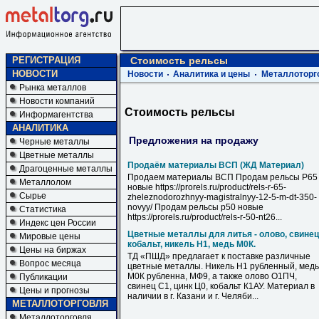
РЕГИСТРАЦИЯ
Стоимость рельсы
НОВОСТИ
Новости
Аналитика и цены
Металлоторг
Рынка металлов
Новости компаний
Стоимость рельсы
Информагентства
АНАЛИТИКА
Предложения на продажу
Черные металлы
Цветные металлы
Продаём материалы ВСП (ЖД Материал)
Драгоценные металлы
Продаем материалы ВСП Продам рельсы Р65
Металлолом
новые https://prorels.ru/product/rels-r-65-
Сырье
zheleznodorozhnyy-magistralnyy-12-5-m-dt-350-
novyy/ Продам рельсы р50 новые
Статистика
https://prorels.ru/product/rels-r-50-nt26...
Индекс цен России
Цветные металлы для литья - олово, свинец
Мировые цены
кобальт, никель Н1, медь М0К.
Цены на биржах
ТД «ПШД» предлагает к поставке различные
Вопрос месяца
цветные металлы. Никель Н1 рубленный, медь
М0К рубленна, МФ9, а также олово О1ПЧ,
Публикации
свинец С1, цинк Ц0, кобальт К1АУ. Материал в
Цены и прогнозы
наличии в г. Казани и г. Челяби...
МЕТАЛЛОТОРГОВЛЯ
Металлоторговля