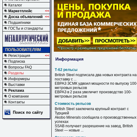
Каталог
Маркетплейс
<<
Доска объявлений
<<
Подшипники
ГОСТы и стандарты
ПОЛЬЗОВАТЕЛЯМ
Регистрация
<<
Информация
Подписка
Вопросы FAQ
Т-62 рельсы
Разделы
British Steel подписала два новых контракта на
Информеры
поставку с ...
ЕВРАЗ ЗСМК удвоил мощности по выпуску 100
Выставки
метровых
рельсов
Реклама
ЕВРАЗ в 2 раза увеличит производство 100-
О компании
метровых
рельсов
Контакты
Стоимость рельсов
British Steel заключила крупный контракт с
Поиск по сайту
Турцией
Akobo Minerals сообщила о производственных
успехах
SSAB получает разрешение на завод, British
Steel — новые ...