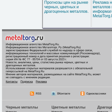
Прогнозы цен на рынке
Реклама н
черных, цветных и
металлов 
драгоценных металлов.
информаг
MetalTorg
Информационное агентство MetalTorg.Ru
.
Информационное агентство Металлторг. Ру (MetalTorg.Ru)
зарегистрировано Федеральной службой по надзору в сфере связи,
информационных технологий и массовых коммуникаций (Роскомнадзор),
регистрационный номер и дата принятия решения о регистрации:
серия ИА № ФС 77 - 85704 от 03 августа 2023 г.
Новости, аналитика, цены, статистика рынка черных, цветных и
драгоценных металлов.
Использование открытых материалов разрешается с обязательной
гиперссылкой на MetalTorg.Ru
Мнение авторов материалов, размещаемых на сайте MetalTorg.Ru, может
не совпадать с мнением редакции.
Контакты
Подписка
Реклама
RSS
ВКонтакте
Одноклассники
Черные металлы
Цветные металлы
Драгоц
Новости
Новости
Новости