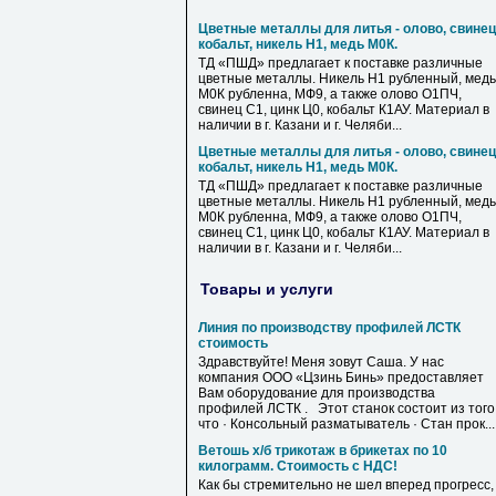
Цветные металлы для литья - олово, свинец
кобальт, никель Н1, медь М0К.
ТД «ПШД» предлагает к поставке различные
цветные металлы. Никель Н1 рубленный, медь
М0К рубленна, МФ9, а также олово О1ПЧ,
свинец С1, цинк Ц0, кобальт К1АУ. Материал в
наличии в г. Казани и г. Челяби...
Цветные металлы для литья - олово, свинец
кобальт, никель Н1, медь М0К.
ТД «ПШД» предлагает к поставке различные
цветные металлы. Никель Н1 рубленный, медь
М0К рубленна, МФ9, а также олово О1ПЧ,
свинец С1, цинк Ц0, кобальт К1АУ. Материал в
наличии в г. Казани и г. Челяби...
Товары и услуги
Линия по производству профилей ЛСТК
стоимость
Здравствуйте! Меня зовут Саша. У нас
компания ООО «Цзинь Бинь» предоставляет
Вам оборудование для производства
профилей ЛСТК . Этот станок состоит из того
что · Консольный разматыватель · Стан прок...
Ветошь х/б трикотаж в брикетах по 10
килограмм. Стоимость с НДС!
Как бы стремительно не шел вперед прогресс,