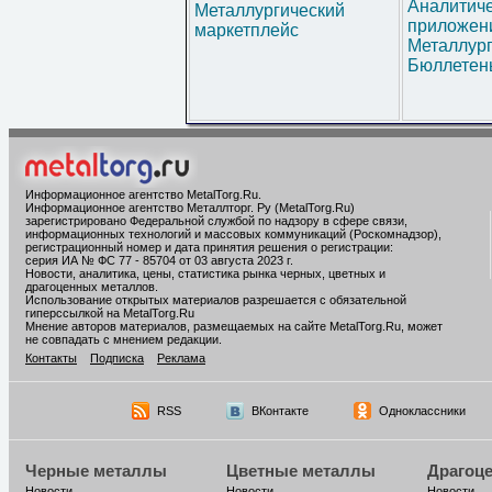
Аналитич
Металлургический
приложени
маркетплейс
Металлур
Бюллетен
Информационное агентство MetalTorg.Ru
.
Информационное агентство Металлторг. Ру (MetalTorg.Ru)
зарегистрировано Федеральной службой по надзору в сфере связи,
информационных технологий и массовых коммуникаций (Роскомнадзор),
регистрационный номер и дата принятия решения о регистрации:
серия ИА № ФС 77 - 85704 от 03 августа 2023 г.
Новости, аналитика, цены, статистика рынка черных, цветных и
драгоценных металлов.
Использование открытых материалов разрешается с обязательной
гиперссылкой на MetalTorg.Ru
Мнение авторов материалов, размещаемых на сайте MetalTorg.Ru, может
не совпадать с мнением редакции.
Контакты
Подписка
Реклама
RSS
ВКонтакте
Одноклассники
Черные металлы
Цветные металлы
Драгоц
Новости
Новости
Новости