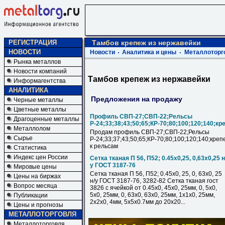
РЕГИСТРАЦИЯ
Тамбов крепеж из нержавейки
НОВОСТИ
Новости
Аналитика и цены
Металлоторг
Рынка металлов
Новости компаний
Тамбов крепеж из нержавейки
Информагентства
АНАЛИТИКА
Предложения на продажу
Черные металлы
Цветные металлы
Профиль СВП-27;СВП-22;Рельсы
Драгоценные металлы
Р-24;33;38;43;50;65;КР-70;80;100;120;140;кр
Металлолом
Продам профиль СВП-27;СВП-22;Рельсы
Сырье
Р-24;33;37;43;50;65;КР-70;80;100;120;140;креп
к рельсам
Статистика
Индекс цен России
Сетка тканая П 56, П52; 0.45х0,25, 0,63х0,25 н
у ГОСТ 3187-76
Мировые цены
Сетка тканая П 56, П52; 0.45х0, 25, 0, 63х0, 25
Цены на биржах
н/у ГОСТ 3187-76, 3282-82 Сетка тканая гост
Вопрос месяца
3826 с ячейкой от 0.45х0, 45х0, 25мм, 0, 5х0,
5х0, 25мм, 0, 63х0, 63х0, 25мм, 1х1х0, 25мм,
Публикации
2х2х0, 4мм, 5х5х0.7мм до 20х20...
Цены и прогнозы
МЕТАЛЛОТОРГОВЛЯ
Металлоторговля