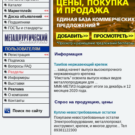
Каталог
Маркетплейс
<<
Доска объявлений
<<
Подшипники
ГОСТы и стандарты
ПОЛЬЗОВАТЕЛЯМ
Информация
Регистрация
<<
Подписка
Тамбов нержавеющий крепеж
Вопросы FAQ
... завод начнет выпуск высокопрочного
Разделы
нержавеющего
крепежа
Информеры
"Ижсталь" освоила выпуск новых видов
металлопродукции для ...
Выставки
ММК-МЕТИЗ подводит итоги за декабрь и 12
Реклама
месяцев 2020 года.
О компании
Контакты
Спрос на продукцию, цены
Поиск по сайту
Куплю невостребованные остатки
Покупаем невостребованные остатки
Электрооборудование, металлопрокат,
инструмент, крепеж, и многое другое... Тел
89381122300