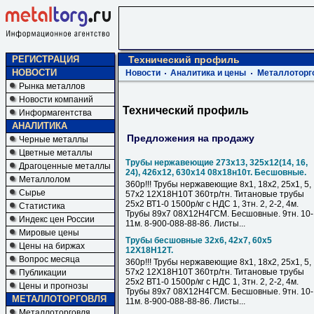
РЕГИСТРАЦИЯ
Технический профиль
НОВОСТИ
Новости
Аналитика и цены
Металлоторг
Рынка металлов
Новости компаний
Технический профиль
Информагентства
АНАЛИТИКА
Предложения на продажу
Черные металлы
Цветные металлы
Трубы нержавеющие 273х13, 325х12(14, 16,
Драгоценные металлы
24), 426х12, 630х14 08х18н10т. Бесшовные.
Металлолом
360р!!! Трубы нержавеющие 8х1, 18х2, 25х1, 5,
Сырье
57х2 12Х18Н10Т 360тр/тн. Титановые трубы
25х2 ВТ1-0 1500р/кг с НДС 1, 3тн. 2, 2-2, 4м.
Статистика
Трубы 89х7 08Х12Н4ГСМ. Бесшовные. 9тн. 10-
Индекс цен России
11м. 8-900-088-88-86. Листы...
Мировые цены
Трубы бесшовные 32х6, 42х7, 60х5
Цены на биржах
12Х18Н12Т.
Вопрос месяца
360р!!! Трубы нержавеющие 8х1, 18х2, 25х1, 5,
57х2 12Х18Н10Т 360тр/тн. Титановые трубы
Публикации
25х2 ВТ1-0 1500р/кг с НДС 1, 3тн. 2, 2-2, 4м.
Цены и прогнозы
Трубы 89х7 08Х12Н4ГСМ. Бесшовные. 9тн. 10-
МЕТАЛЛОТОРГОВЛЯ
11м. 8-900-088-88-86. Листы...
Металлоторговля