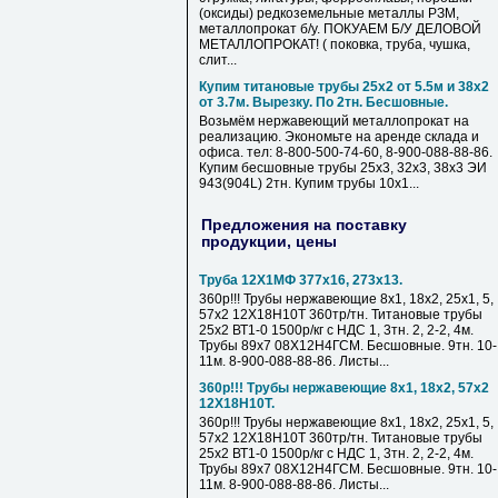
(оксиды) редкоземельные металлы РЗМ,
металлопрокат б/у. ПОКУАЕМ Б/У ДЕЛОВОЙ
МЕТАЛЛОПРОКАТ! ( поковка, труба, чушка,
слит...
Купим титановые трубы 25х2 от 5.5м и 38х2
от 3.7м. Вырезку. По 2тн. Бесшовные.
Возьмём нержавеющий металлопрокат на
реализацию. Экономьте на аренде склада и
офиса. тел: 8-800-500-74-60, 8-900-088-88-86.
Купим бесшовные трубы 25х3, 32х3, 38х3 ЭИ
943(904L) 2тн. Купим трубы 10х1...
Предложения на поставку
продукции, цены
Труба 12Х1МФ 377х16, 273х13.
360р!!! Трубы нержавеющие 8х1, 18х2, 25х1, 5,
57х2 12Х18Н10Т 360тр/тн. Титановые трубы
25х2 ВТ1-0 1500р/кг с НДС 1, 3тн. 2, 2-2, 4м.
Трубы 89х7 08Х12Н4ГСМ. Бесшовные. 9тн. 10-
11м. 8-900-088-88-86. Листы...
360р!!! Трубы нержавеющие 8х1, 18х2, 57х2
12Х18Н10Т.
360р!!! Трубы нержавеющие 8х1, 18х2, 25х1, 5,
57х2 12Х18Н10Т 360тр/тн. Титановые трубы
25х2 ВТ1-0 1500р/кг с НДС 1, 3тн. 2, 2-2, 4м.
Трубы 89х7 08Х12Н4ГСМ. Бесшовные. 9тн. 10-
11м. 8-900-088-88-86. Листы...