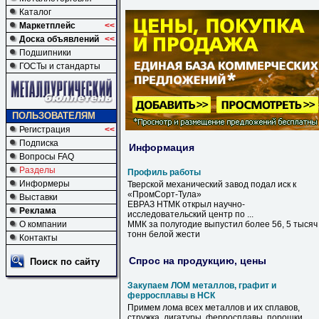
Каталог
Маркетплейс
<<
Доска объявлений
<<
Подшипники
ГОСТы и стандарты
ПОЛЬЗОВАТЕЛЯМ
Регистрация
<<
Подписка
Информация
Вопросы FAQ
Разделы
Профиль работы
Информеры
Тверской механический завод подал иск к
«ПромСорт-Тула»
Выставки
ЕВРАЗ НТМК открыл научно-
Реклама
исследовательский центр по ...
О компании
ММК за полугодие выпустил более 56, 5 тысяч
тонн белой жести
Контакты
Спрос на продукцию, цены
Поиск по сайту
Закупаем ЛОМ металлов, графит и
ферросплавы в НСК
Примем лома всех металлов и их сплавов,
стружка, лигатуры, ферросплавы, порошки