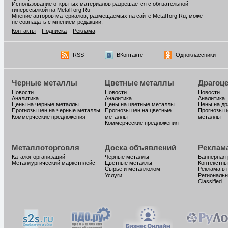
Использование открытых материалов разрешается с обязательной
гиперссылкой на MetalTorg.Ru
Мнение авторов материалов, размещаемых на сайте MetalTorg.Ru, может
не совпадать с мнением редакции.
Контакты
Подписка
Реклама
RSS
ВКонтакте
Одноклассники
Черные металлы
Цветные металлы
Драгоц
Новости
Новости
Новости
Аналитика
Аналитика
Аналитика
Цены на черные металлы
Цены на цветные металлы
Цены на д
Прогнозы цен на черные металлы
Прогнозы цен на цветные
Прогнозы ц
Коммерческие предложения
металлы
металлы
Коммерческие предложения
Металлоторговля
Доска объявлений
Реклам
Каталог организаций
Черные металлы
Баннерная
Металлургический маркетплейс
Цветные металлы
Контекстны
Сырье и металлолом
Реклама в 
Услуги
Региональн
Classified