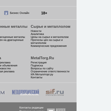
18+
Бизнес Онлайн
енные металлы
Сырье и металлолом
Новости
Аналитика
рагоценные металлы
Цены на сырье и металлолом
ен на драгоценные
Прогнозы цен на сырье и
металлолом
Коммерческие предложения
а
MetalTorg.Ru
 реклама
Регистрация
е объявления
Подписка
новостях
Вопросы по сайту
ая реклама
Ограничение ответственности
ИА Металлторг.ру
Контакты
Контакты редакции