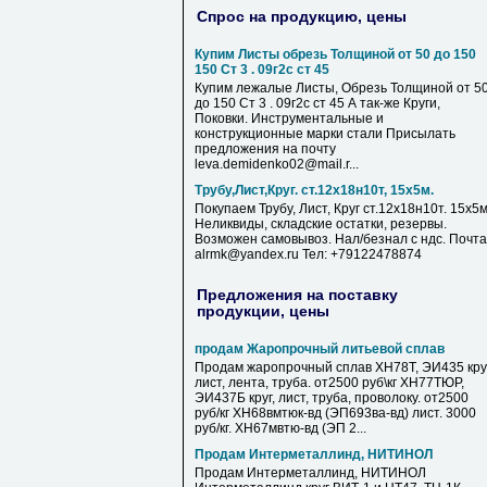
Спрос на продукцию, цены
Купим Листы обрезь Толщиной от 50 до 150
150 Ст 3 . 09г2с ст 45
Купим лежалые Листы, Обрезь Толщиной от 5
до 150 Ст 3 . 09г2с ст 45 А так-же Круги,
Поковки. Инструментальные и
конструкционные марки стали Присылать
предложения на почту
leva.demidenko02@mail.r...
Трубу,Лист,Круг. ст.12х18н10т, 15х5м.
Покупаем Трубу, Лист, Круг ст.12х18н10т. 15х5м
Неликвиды, складские остатки, резервы.
Возможен самовывоз. Нал/безнал с ндс. Почта
alrmk@yandex.ru Тел: +79122478874
Предложения на поставку
продукции, цены
продам Жаропрочный литьевой сплав
Продам жаропрочный сплав ХН78Т, ЭИ435 круг
лист, лента, труба. от2500 руб\кг ХН77ТЮР,
ЭИ437Б круг, лист, труба, проволоку. от2500
руб/кг ХН68вмтюк-вд (ЭП693ва-вд) лист. 3000
руб/кг. ХН67мвтю-вд (ЭП 2...
Продам Интерметаллинд, НИТИНОЛ
Продам Интерметаллинд, НИТИНОЛ