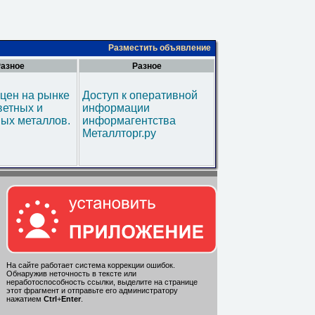
Разместить объявление
азное
Разное
цен на рынке
Доступ к оперативной
ветных и
информации
ых металлов.
информагентства
Металлторг.ру
На сайте работает система коррекции ошибок.
Обнаружив неточность в тексте или
неработоспособность ссылки, выделите на странице
этот фрагмент и отправьте его администратору
нажатием
Ctrl
+
Enter
.