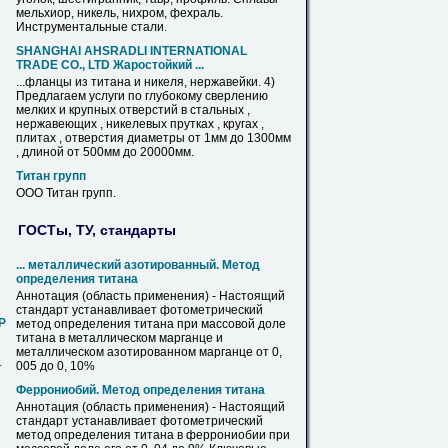
мельхиор, никель, нихром, фехраль.
Инструментальные стали.
SHANGHAI AHSRADLI INTERNATIONAL
TRADE CО., LTD Жаростойкий ...
...фланцы из
титана
и никеля, нержавейки. 4)
Предлагаем услуги по глубокому сверлению
мелких и крупных отверстий в стальных ,
нержавеющих , никелевых прутках , кругах ,
плитах , отверстия диаметры от 1мм до 1300мм
, длиной от 500мм до 20000мм.
Титан
групп
ООО
Титан
групп.
ГОСТы, ТУ, стандарты
... металлический азотированный. Метод
определения
титана
Аннотация (область применения) - Настоящий
стандарт устанавливает фотометрический
Р
метод определения
титана
при массовой доле
титана
в металлическом марганце и
металлическом азотированном марганце от 0,
005 до 0, 10%
т
Феррониобий. Метод определения
титана
Аннотация (область применения) - Настоящий
стандарт устанавливает фотометрический
метод определения
титана
в феррониобии при