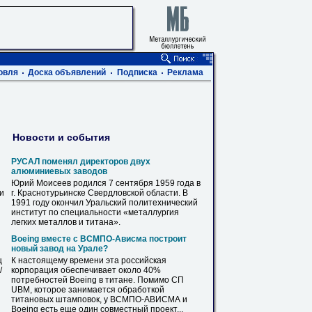
овля
Доска объявлений
Подписка
Реклама
Новости и события
РУСАЛ поменял директоров двух
алюминиевых заводов
Юрий Моисеев родился 7 сентября 1959 года в
ви
г. Краснотурьинске Свердловской области. В
1991 году окончил Уральский политехнический
институт по специальности «металлургия
легких металлов и
титана
».
Boeing вместе с ВСМПО-Ависма построит
новый завод на Урале?
ц
К настоящему времени эта российская
/
корпорация обеспечивает около 40%
потребностей Boeing в
титане
. Помимо СП
UBM, которое занимается обработкой
титановых штамповок, у ВСМПО-АВИСМА и
Boeing есть еще один совместный проект...