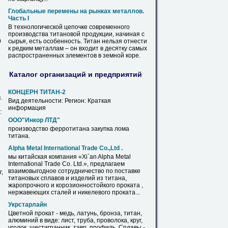
Глобальные перемены на рынках металлов.
Часть I
В технологической цепочке современного
производства титановой продукции, начиная с
0
сырья, есть особенность.
Титан
нельзя отнести
к редким металлам – он входит в десятку самых
распространенных элементов в земной коре.
Каталог организаций и предприятий
КОНЦЕРН
ТИТАН
-2
.
Вид деятельности: Регион: Краткая
информация
:
ООО"Инкор ЛТД"
производство ферротитана закупка лома
титана
.
Alpha Metal International Trade Co.,Ltd .
мы китайская компания «Xi`an Alpha Metal
International Trade Co. Ltd.», предлагаем
взаимовыгодное сотрудничество по поставке
,
титановых сплавов и изделий из
титана
,
жаропрочного и корозионностойкого проката ,
нержавеющих сталей и никелевого проката...
Укрстарлайн
Цветной прокат - медь, латунь, бронза,
титан
,
алюминий в виде: лист, труба, проволока, круг,
уголок, шестигранник, тавр, профиль. Сплавы -