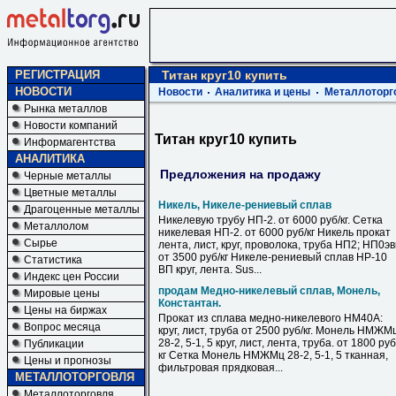
РЕГИСТРАЦИЯ
Титан круг10 купить
НОВОСТИ
Новости
Аналитика и цены
Металлоторг
Рынка металлов
Новости компаний
Титан круг10 купить
Информагентства
АНАЛИТИКА
Предложения на продажу
Черные металлы
Цветные металлы
Никель, Никеле-рениевый сплав
Драгоценные металлы
Никелевую трубу НП-2. от 6000 руб/кг. Сетка
Металлолом
никелевая НП-2. от 6000 руб/кг Никель прокат
Сырье
лента, лист, круг, проволока, труба НП2; НП0э
от 3500 руб/кг Никеле-рениевый сплав НР-10
Статистика
ВП круг, лента. Sus...
Индекс цен России
продам Медно-никелевый сплав, Монель,
Мировые цены
Константан.
Цены на биржах
Прокат из сплава медно-никелевого НМ40А:
Вопрос месяца
круг, лист, труба от 2500 руб/кг. Монель НМЖМ
28-2, 5-1, 5 круг, лист, лента, труба. от 1800 руб
Публикации
кг Сетка Монель НМЖМц 28-2, 5-1, 5 тканная,
Цены и прогнозы
фильтровая прядковая...
МЕТАЛЛОТОРГОВЛЯ
Металлоторговля