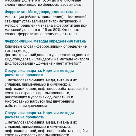
массовой доле его от 0, 04 до 9% Ключевые
слова - производство ферросплавов;анализ.
Ферротитан. Метод определения
титана
Аннотация (область применения) - Настоящий
стандарт устанавливает титриметрический
метод определения
титана
в ферротитане при
массовой доле его от 15 до 80% Ключевые
слова - ферротитан;определение
титана
.
Ферросилиций. Методы определения
титана
Ключевые слова - ферросилиций;определение
титана
;метод
фотометрический;аппаратура;реактивы;растворы.
Вид стандарта - Стандарты на методы контроля.
Вид требований - Документ имеет отметку *
Сосуды и аппараты. Нормы и методы
расчета на прочность.
...металлов (алюминия, меди,
титана
и их
сплавов), применяемых в химической,
нефтехимической, нефтеперерабатывающей и
смежных отраслях промышленности,
работающих в условиях однократных и
многократных нагрузок под внутренним
избыточным давлением...
Сосуды и аппараты. Нормы и методы
расчета на прочность.
...металлов (алюминия, меди,
титана
и их
сплавов), применяемых в химической,
нефтехимической, нефтеперерабатывающей и
смежных отраслях промышленности,