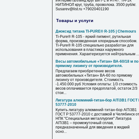
Интерметаллинд круг ВИТ-1 и НТ47. ТН-1К
НИТИНОЛ круг, труба, проволока. 3500 руб/кг.
Susarev@list.ru +79020401190
Товары и услуги
Диоксид титана TI-PURE® R-105 | Chemours
Ti-Pure® R-105 - яркий пигмент, рутильная
форма, произведенная хлоридным способом.
Ti-Pure® R-105 специально разработан для
использования в пластиках наружного
применения. Характеризуется нейтральным ...
Весы aвтомобильные «Титан» ВА-60/18 м по
прямому лизингу от производителя.
Предлагаем приобретение весов
aвтомобильных «Титан» ВА-60 по прямому
лизингу от производителя. Стоимость
-1.450.000 руб Условия оплаты: 1/3 стоимость
весов оплачивается предоплатой, остаток 2/3
стои...
Лигатура алюминий-титан-бор AlTi3B1 ГОСТ 
53777-2010
Купить лигатуру алюминий-титан-бор AlTi3B1
ГОСТ Р 53777-2010 с доставкой в Челябинск о
НПК "Специальная металлургия" Лигатура
AlTi3B1 – промежуточный сплав,
предназначенный для введения в жидкий
осно...