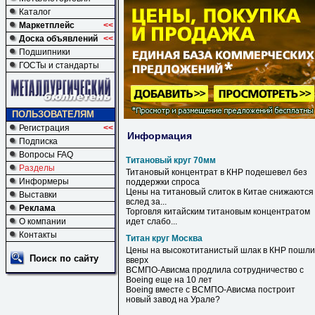
Каталог
Маркетплейс
<<
Доска объявлений
<<
Подшипники
ГОСТы и стандарты
ПОЛЬЗОВАТЕЛЯМ
Регистрация
<<
Информация
Подписка
Вопросы FAQ
Титановый круг 70мм
Разделы
Титановый
концентрат в КНР подешевел без
Информеры
поддержки спроса
Цены на
титановый
слиток в Китае снижаются
Выставки
вслед за...
Реклама
Торговля китайским
титановым
концентратом
О компании
идет слабо...
Контакты
Титан круг Москва
Цены на высокотитанистый шлак в КНР пошли
Поиск по сайту
вверх
ВСМПО-Ависма продлила сотрудничество с
Boeing еще на 10 лет
Boeing вместе с ВСМПО-Ависма построит
новый завод на Урале?