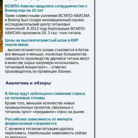
ВСМПО-Ависма продлила сотрудничество с
Boeing еще на 10 лет
Также совместными усилиями ВСМПО-АВИСМА
и Boeing был создан инновационный научно-
исследовательский центр титановых
технологий. В 2012 году Корпорация ВСМПО-
АВИСМА произвела 29, 3 тыс. тонн
титана
.
Цены на высокотитанистый шлак в КНР
пошли вверх
...высокотитанистого шлака становится в Китае
все меньше и меньше, поскольку большинство
заводов по производству двуокиси
титана
могут
в качестве сырья напрямую использовать
титановый концентрат», - отметил
производитель из провинции Лаонин.
Аналитика и обзоры
В Китае ждут небольшого снижения спроса
на титановые сплавы
Кроме того, меньшее количество новых
промышленных проектов, связанных с
титаном
, прост «придавило» спрос на рынке.
Российская зависимость от импорта
ферросплавов сохраняется
С хромом и
титаном
ситуацию удалось
переломить. Наибольшая зависимость сейчас
по марганцу...