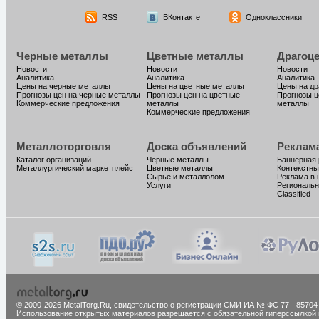
RSS
ВКонтакте
Одноклассники
Черные металлы
Цветные металлы
Драгоц
Новости
Новости
Новости
Аналитика
Аналитика
Аналитика
Цены на черные металлы
Цены на цветные металлы
Цены на д
Прогнозы цен на черные металлы
Прогнозы цен на цветные
Прогнозы ц
Коммерческие предложения
металлы
металлы
Коммерческие предложения
Металлоторговля
Доска объявлений
Реклам
Каталог организаций
Черные металлы
Баннерная
Металлургический маркетплейс
Цветные металлы
Контекстны
Сырье и металлолом
Реклама в 
Услуги
Региональн
Classified
© 2000-2026 MetalTorg.Ru,
cвидетельство о регистрации СМИ ИА № ФС 77 - 85704
Использование открытых материалов разрешается с обязательной гиперссылкой 