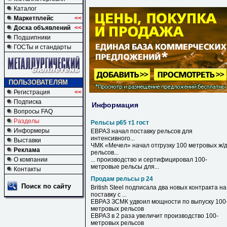
Каталог
Маркетплейс
<<
Доска объявлений
<<
Подшипники
ГОСТы и стандарты
ПОЛЬЗОВАТЕЛЯМ
Регистрация
<<
Подписка
Информация
Вопросы FAQ
Разделы
Рельсы р65 т1 гост
Информеры
ЕВРАЗ начал поставку
рельсов
для
интенсивного...
Выставки
ЧМК «Мечел» начал отгрузку 100 метровых ж/
Реклама
рельсов
...
О компании
... производство и сертифицировал 100-
метровые
рельсы
для...
Контакты
Продам рельсы р 24
Поиск по сайту
British Steel подписала два новых контракта на
поставку с ...
ЕВРАЗ ЗСМК удвоил мощности по выпуску 100
метровых
рельсов
ЕВРАЗ в 2 раза увеличит производство 100-
метровых
рельсов