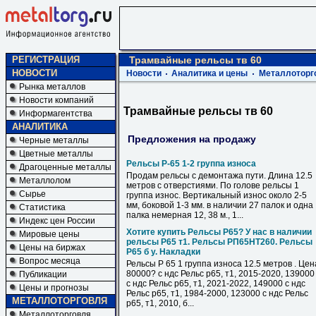
РЕГИСТРАЦИЯ
Трамвайные рельсы тв 60
НОВОСТИ
Новости
Аналитика и цены
Металлоторг
Рынка металлов
Новости компаний
Трамвайные рельсы тв 60
Информагентства
АНАЛИТИКА
Предложения на продажу
Черные металлы
Цветные металлы
Рельсы Р-65 1-2 группа износа
Драгоценные металлы
Продам рельсы с демонтажа пути. Длина 12.5
Металлолом
метров с отверстиями. По голове рельсы 1
Сырье
группа износ. Вертикальный износ около 2-5
мм, боковой 1-3 мм. в наличии 27 палок и одна
Статистика
палка немерная 12, 38 м., 1...
Индекс цен России
Хотите купить Рельсы Р65? У нас в наличии
Мировые цены
рельсы Р65 т1. Рельсы РП65НТ260. Рельсы
Цены на биржах
Р65 б у. Накладки
Вопрос месяца
Рельсы Р 65 1 группа износа 12.5 метров . Цен
80000? с ндс Рельс р65, т1, 2015-2020, 139000
Публикации
с ндс Рельс р65, т1, 2021-2022, 149000 с ндс
Цены и прогнозы
Рельс р65, т1, 1984-2000, 123000 с ндс Рельс
МЕТАЛЛОТОРГОВЛЯ
р65, т1, 2010, б...
Металлоторговля