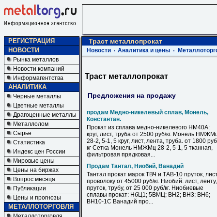
РЕГИСТРАЦИЯ
Траст металлопрокат
НОВОСТИ
Новости
Аналитика и цены
Металлоторг
Рынка металлов
Новости компаний
Траст металлопрокат
Информагентства
АНАЛИТИКА
Предложения на продажу
Черные металлы
Цветные металлы
продам Медно-никелевый сплав, Монель,
Драгоценные металлы
Константан.
Металлолом
Прокат из сплава медно-никелевого НМ40А:
Сырье
круг, лист, труба от 2500 руб/кг. Монель НМЖМ
28-2, 5-1, 5 круг, лист, лента, труба. от 1800 руб
Статистика
кг Сетка Монель НМЖМц 28-2, 5-1, 5 тканная,
Индекс цен России
фильтровая прядковая...
Мировые цены
Продам Тантал, Ниобий, Ванадий
Цены на биржах
Тантал прокат марок ТВЧ и ТАВ-10 пруток, лист
Вопрос месяца
проволоку от 45000 руб/кг. Ниобий: лист, ленту,
пруток, трубу, от 25 000 руб/кг. Ниобиевые
Публикации
сплавы прокат: НбЦ1; 5ВМЦ; ВН2; ВН3; ВН6;
Цены и прогнозы
ВН10-1С Ванадий про...
МЕТАЛЛОТОРГОВЛЯ
Металлоторговля