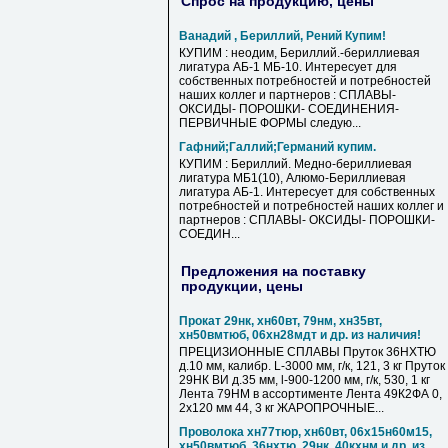
Спрос на продукцию, цены
Ванадий , Бериллий, Рений Купим!
КУПИМ : неодим, Бериллий.-бериллиевая
лигатура АБ-1 МБ-10. Интересует для
собственных потребностей и потребностей
наших коллег и партнеров : СПЛАВЫ-
ОКСИДЫ- ПОРОШКИ- СОЕДИНЕНИЯ-
ПЕРВИЧНЫЕ ФОРМЫ следую...
Гафний;Галлий;Германий купим.
КУПИМ : Бериллий. Медно-бериллиевая
лигатура МБ1(10), Алюмо-Бериллиевая
лигатура АБ-1. Интересует для собственных
потребностей и потребностей наших коллег и
партнеров : СПЛАВЫ- ОКСИДЫ- ПОРОШКИ-
СОЕДИН...
Предложения на поставку
продукции, цены
Прокат 29нк, хн60вт, 79нм, хн35вт,
хн50вмтюб, 06хн28мдт и др. из наличия!
ПРЕЦИЗИОННЫЕ СПЛАВЫ Пруток 36НХТЮ
д.10 мм, калибр. L-3000 мм, г/к, 121, 3 кг Пруток
29НК ВИ д.35 мм, l-900-1200 мм, г/к, 530, 1 кг
Лента 79НМ в ассортименте Лента 49К2ФА 0,
2х120 мм 44, 3 кг ЖАРОПРОЧНЫЕ...
Проволока хн77тюр, хн60вт, 06х15н60м15,
хн50вмтюб, 36нхтю, 29нк, 40кхнм и др. из