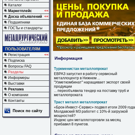
Каталог
Маркетплейс
<<
Доска объявлений
<<
Подшипники
ГОСТы и стандарты
ПОЛЬЗОВАТЕЛЯМ
Регистрация
<<
Информация
Подписка
Вопросы FAQ
Туркменистан металлопрокат
Разделы
ЕВРАЗ запустил в работу сервисный
Информеры
металлоцентр в Нижнем ...
"Узметкомбинат" наращивает экспорт своей
Выставки
продукции
Реклама
... переобъявила тендер на поставку труб и
О компании
металлопроката
Контакты
Траст металл металлопрокат
«Брок-Инвест-Сервис» подвел итоги 2009 года
Поиск по сайту
Молдавский МЗ работет с 10%-й загрузкой
мощностей?
Индекс цен металлоторговли за месяц
прибавил 8 пунктов.