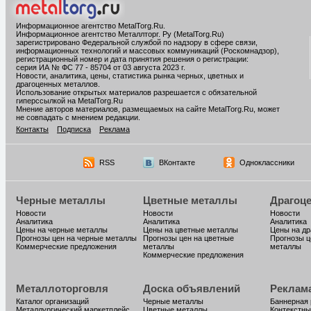
Информационное агентство MetalTorg.Ru
.
Информационное агентство Металлторг. Ру (MetalTorg.Ru)
зарегистрировано Федеральной службой по надзору в сфере связи,
информационных технологий и массовых коммуникаций (Роскомнадзор),
регистрационный номер и дата принятия решения о регистрации:
серия ИА № ФС 77 - 85704 от 03 августа 2023 г.
Новости, аналитика, цены, статистика рынка черных, цветных и
драгоценных металлов.
Использование открытых материалов разрешается с обязательной
гиперссылкой на MetalTorg.Ru
Мнение авторов материалов, размещаемых на сайте MetalTorg.Ru, может
не совпадать с мнением редакции.
Контакты
Подписка
Реклама
RSS
ВКонтакте
Одноклассники
Черные металлы
Цветные металлы
Драгоц
Новости
Новости
Новости
Аналитика
Аналитика
Аналитика
Цены на черные металлы
Цены на цветные металлы
Цены на д
Прогнозы цен на черные металлы
Прогнозы цен на цветные
Прогнозы ц
Коммерческие предложения
металлы
металлы
Коммерческие предложения
Металлоторговля
Доска объявлений
Реклам
Каталог организаций
Черные металлы
Баннерная
Металлургический маркетплейс
Цветные металлы
Контекстны