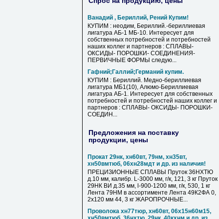
Спрос на продукцию, цены
Ванадий , Бериллий, Рений Купим!
КУПИМ : неодим, Бериллий.-бериллиевая
лигатура АБ-1 МБ-10. Интересует для
собственных потребностей и потребностей
наших коллег и партнеров : СПЛАВЫ-
ОКСИДЫ- ПОРОШКИ- СОЕДИНЕНИЯ-
ПЕРВИЧНЫЕ ФОРМЫ следую...
Гафний;Галлий;Германий купим.
КУПИМ : Бериллий. Медно-бериллиевая
лигатура МБ1(10), Алюмо-Бериллиевая
лигатура АБ-1. Интересует для собственных
потребностей и потребностей наших коллег и
партнеров : СПЛАВЫ- ОКСИДЫ- ПОРОШКИ-
СОЕДИН...
Предложения на поставку
продукции, цены
Прокат 29нк, хн60вт, 79нм, хн35вт,
хн50вмтюб, 06хн28мдт и др. из наличия!
ПРЕЦИЗИОННЫЕ СПЛАВЫ Пруток 36НХТЮ
д.10 мм, калибр. L-3000 мм, г/к, 121, 3 кг Пруток
29НК ВИ д.35 мм, l-900-1200 мм, г/к, 530, 1 кг
Лента 79НМ в ассортименте Лента 49К2ФА 0,
2х120 мм 44, 3 кг ЖАРОПРОЧНЫЕ...
Проволока хн77тюр, хн60вт, 06х15н60м15,
хн50вмтюб, 36нхтю, 29нк, 40кхнм и др. из