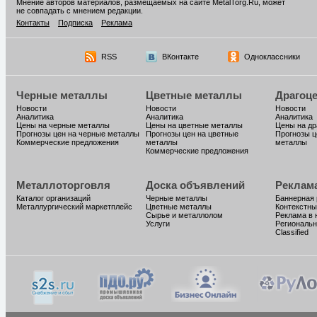
Мнение авторов материалов, размещаемых на сайте MetalTorg.Ru, может
не совпадать с мнением редакции.
Контакты
Подписка
Реклама
RSS
ВКонтакте
Одноклассники
Черные металлы
Цветные металлы
Драгоц
Новости
Новости
Новости
Аналитика
Аналитика
Аналитика
Цены на черные металлы
Цены на цветные металлы
Цены на д
Прогнозы цен на черные металлы
Прогнозы цен на цветные
Прогнозы ц
Коммерческие предложения
металлы
металлы
Коммерческие предложения
Металлоторговля
Доска объявлений
Реклам
Каталог организаций
Черные металлы
Баннерная
Металлургический маркетплейс
Цветные металлы
Контекстны
Сырье и металлолом
Реклама в 
Услуги
Региональн
Classified