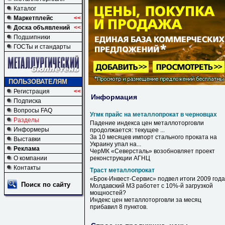
Каталог
Маркетплейс
<<
Доска объявлений
<<
Подшипники
ГОСТы и стандарты
ПОЛЬЗОВАТЕЛЯМ
Регистрация
<<
Информация
Подписка
Вопросы FAQ
Угмк прайс на металлопрокат в черновцах
Разделы
Падение индекса цен металлоторговли
Информеры
продолжается: текущее ...
За 10 месяцев импорт стального проката
на
Выставки
Украину упал
на
...
Реклама
ЧерМК «Северсталь» возобновляет проект
О компании
реконструкции АГНЦ
Контакты
Траст металлопрокат
«Брок-Инвест-Сервис» подвел итоги 2009 года
Поиск по сайту
Молдавский МЗ работет с 10%-й загрузкой
мощностей?
Индекс цен металлоторговли за месяц
прибавил 8 пунктов.