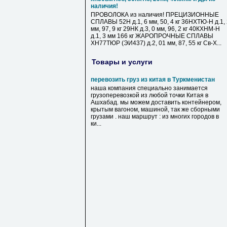
наличия!
ПРОВОЛОКА из наличия! ПРЕЦИЗИОННЫЕ
СПЛАВЫ 52Н д.1, 6 мм, 50, 4 кг 36НХТЮ-Н д.1,
мм, 97, 9 кг 29НК д.3, 0 мм, 96, 2 кг 40КХНМ-Н
д.1, 3 мм 166 кг ЖАРОПРОЧНЫЕ СПЛАВЫ
ХН77ТЮР (ЭИ437) д.2, 01 мм, 87, 55 кг Св-Х...
Товары и услуги
перевозить груз из китая в Туркменистан
наша компания специально занимается
грузоперевозкой из любой точки Китая в
Ашхабад. мы можем доставить контейнером,
крытым вагоном, машиной, так же сборными
грузами . наш маршрут : из многих городов в
ки...