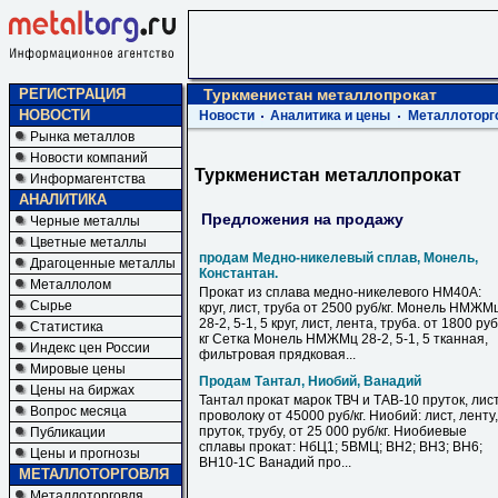
РЕГИСТРАЦИЯ
Туркменистан металлопрокат
НОВОСТИ
Новости
Аналитика и цены
Металлоторг
Рынка металлов
Новости компаний
Туркменистан металлопрокат
Информагентства
АНАЛИТИКА
Предложения на продажу
Черные металлы
Цветные металлы
продам Медно-никелевый сплав, Монель,
Драгоценные металлы
Константан.
Металлолом
Прокат из сплава медно-никелевого НМ40А:
Сырье
круг, лист, труба от 2500 руб/кг. Монель НМЖМ
28-2, 5-1, 5 круг, лист, лента, труба. от 1800 руб
Статистика
кг Сетка Монель НМЖМц 28-2, 5-1, 5 тканная,
Индекс цен России
фильтровая прядковая...
Мировые цены
Продам Тантал, Ниобий, Ванадий
Цены на биржах
Тантал прокат марок ТВЧ и ТАВ-10 пруток, лист
Вопрос месяца
проволоку от 45000 руб/кг. Ниобий: лист, ленту,
пруток, трубу, от 25 000 руб/кг. Ниобиевые
Публикации
сплавы прокат: НбЦ1; 5ВМЦ; ВН2; ВН3; ВН6;
Цены и прогнозы
ВН10-1С Ванадий про...
МЕТАЛЛОТОРГОВЛЯ
Металлоторговля